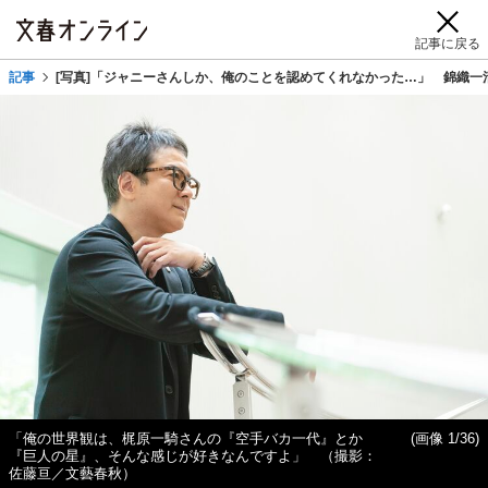
記事に戻る
記事
[写真]「ジャニーさんしか、俺のことを認めてくれなかった…」 錦織一清
「俺の世界観は、梶原一騎さんの『空手バカ一代』とか
(画像 1/36)
『巨人の星』、そんな感じが好きなんですよ」 （撮影：
佐藤亘／文藝春秋）