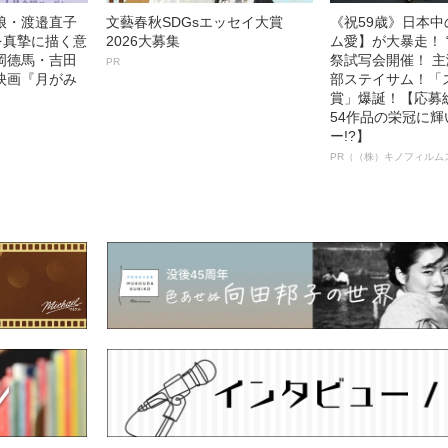
娘・渡邉直子
文藝春秋SDGsエッセイ大賞
《祝59歳》日本
を真摯に描く意
2026大募集
ム愛】が大暴走！ 
岡德馬・吉田
祭試写会開催！ 
PR
映画『月がみ
部ステイサム！「
賞」爆誕！【応募総
54作品の栄冠に
ー!?】
PR（（株）キノフィルム