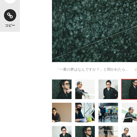
コピー
「一番の夢はなんですか？」と聞かれたら… （
【独自】昭和の大女優・小川真由美（享年86）