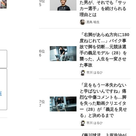
5位
た男が、それでも「サッ
5
カー選手」を続けられる
理由とは
黒島 暁生
「右脚があらぬ方向に180
度ねじれて…」バイク事
故で脚を切断…元競泳選
6位
手の義足モデル（28）を
6
襲った、人生を一変させ
た事故
市川 はるひ
「足をもう一本失わない
と学ばないんですね」痛
演
烈な中傷コメントも…脚
7位
を失った動画クリエイタ
7
ー（28）が「義足を見せ
る」と決めるまで
市川 はるひ
《藤川球児、上原浩治が