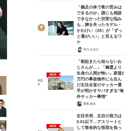
「義足の体で夜の営みは
できるのか」誰にも相談
できなかった切実な悩み
も…脚を失ったモデル・
かわけい（28）が「ずっ
と運がいい」と言えるワ
5/37
ケ
市川 はるひ
「朝起きたら知らないお
じさんが…」「幽霊より
生身の人間が怖い」家賃2
NEW
万円の事故物件にも住ん
4位
4
だ右目全盲のサッカー選
手が明かすヤバすぎる“海
外サッカー事情”
黒島 暁生
右目失明、左目の視力は
0.01以下…アスリートと
NEW
して致命的な怪我を負っ