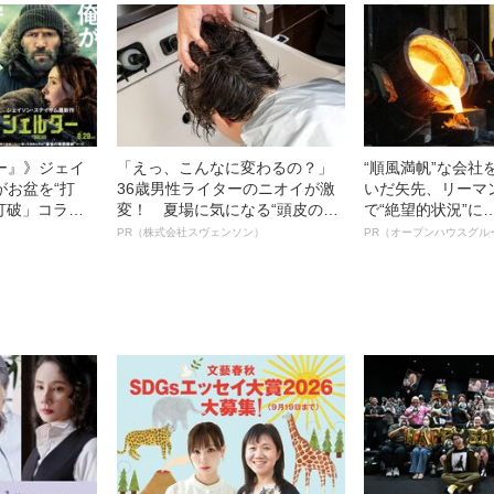
語る”《日本興収7
ー』》ジェイ
「えっ、こんなに変わるの？」
“順風満帆”な会社
がお盆を“打
36歳男性ライターのニオイが激
いだ矢先、リーマ
眠打破」コラ
変！ 夏場に気になる“頭皮のニ
で“絶望的状況”に
オイ”や“ベタつき”を解消す
納品3年待ち」の
PR（株式会社スヴェンソン）
PR（オープンハウスグル
る、“ウィッグのスペシャリス
んで危機を脱した
ト”が生み出した徹底ケアとは
明かす、“逆転の戦