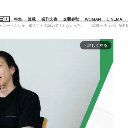
ゴリ
特集
連載
週刊文春
文藝春秋
WOMAN
CINEMA
ジャニーさんしか、俺のことを認めてくれなかった…」 錦織一清（56）が退所
キーワード入力
ス
エンタメ
ライフ
ビジネス
詳しく見る
arrow_forward_ios
ーワードタグ一覧
三山凌輝
#後藤真希
#森岡毅
#城彰二
#内田有紀
#松田聖
#亀和田武
#池上彰
」は消費税不正還付の道...
皇室典範改正は「だまし討ち」
日本生まれの