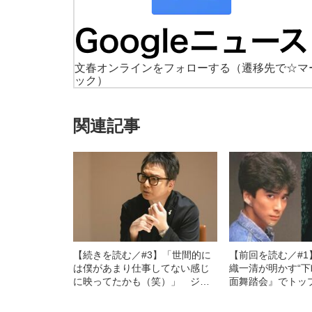
文春オンラインをフォローする
（遷移先で☆マ
ック）
関連記事
【続きを読む／#3】「世間的に
【前回を読む／#
は僕があまり仕事してない感じ
織一清が明かす“下
に映ってたかも（笑）」 ジャ
面舞踏会』でトッ
ニーズ退所から1年半、演出家・
歳のころ 「俺、
錦織一清が“今が一番幸せ”と語る
ールのバンダナ巻