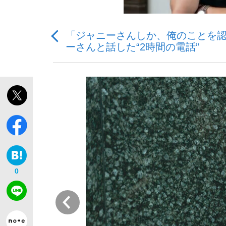
「ジャニーさんしか、俺のことを認
ーさんと話した“2時間の電話”
「善か悪かはどちらでもいい」リアル『九条の
私のあのとき、私のいま
0
前
キングの誕生を、目撃せよ。