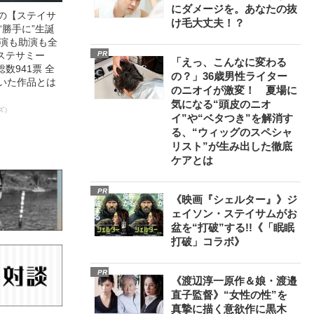
にダメージを。あなたの抜
中の【ステイサ
け毛大丈夫！？
“勝手に”生誕
主演も助演も全
ステサミー
PR
「えっ、こんなに変わる
数941票 全
の？」36歳男性ライター
輝いた作品とは
のニオイが激変！ 夏場に
気になる“頭皮のニオ
ズ）
イ”や“ベタつき”を解消す
る、“ウィッグのスペシャ
リスト”が生み出した徹底
ケアとは
PR
《映画『シェルター』》ジ
ェイソン・ステイサムがお
盆を“打破”する!!《「眠眠
打破」コラボ》
PR
《渡辺淳一原作＆娘・渡邉
直子監督》“女性の性”を
真摯に描く意欲作に黒木