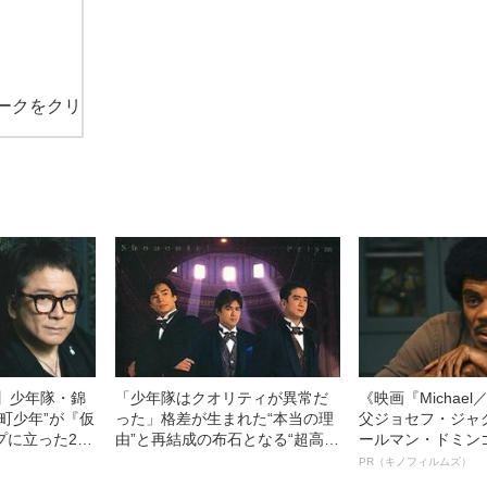
ークをクリ
1】少年隊・錦
「少年隊はクオリティが異常だ
《映画『Michae
町少年”が『仮
った」格差が生まれた“本当の理
父ジョセフ・ジャ
プに立った20
由”と再結成の布石となる“超高額
ールマン・ドミン
頭にスパンコ
商品”
ルインタビュー“
PR（キノフィルムズ）
くとか嫌だか
名優、複雑な父親