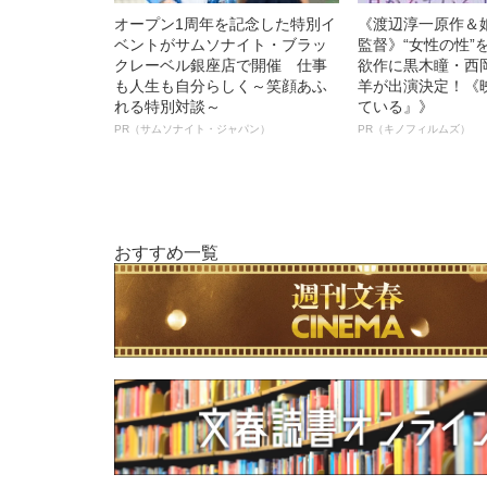
オープン1周年を記念した特別イ
《渡辺淳一原作＆
ベントがサムソナイト・ブラッ
監督》“女性の性”
クレーベル銀座店で開催 仕事
欲作に黒木瞳・西
も人生も自分らしく～笑顔あふ
羊が出演決定！《
れる特別対談～
ている』》
PR（サムソナイト・ジャパン）
PR（キノフィルムズ）
おすすめ一覧