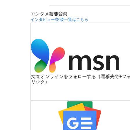
エンタメ
芸能
音楽
インタビュー/対談一覧はこちら
文春オンラインをフォローする
（遷移先で+フ
リック）