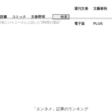
週刊文春
文藝春秋
読書
コミック
文春野球
検索
前にジャニーさんと話した“2時間の電話”
電子版
PLUS
インタビュー
読書
子
…五摂家筆頭・近衛家の血を引く元首相・...
K-POPアイドルたち
「エンタメ」記事のランキング