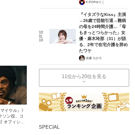
K-POPゆりこ
『イタズラなKiss』主演
→26歳で芸能引退→難病
の母を24時間介護…「母
10
もきっとつらかった」女
位
優・麻木玲那（31）が語
10
る、2年で在宅介護を辞め
たワケ
佐藤 ちひろ
11位から20位を見る
l／マイケル』》
クソン役、コ
ゴ オフィシャ
SPECIAL
観客を魅了した
像への想いを