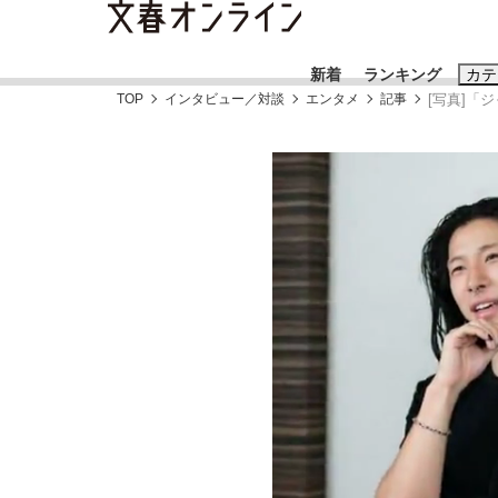
新着
ランキング
カテ
TOP
インタビュー／対談
エンタメ
記事
[写真]「
スクープ
ニュー
おすすめのキ
#高市早苗
#
#玉木雄一郎
大阪税関が見つけた中国向け「ニセiPhone
終戦から81年