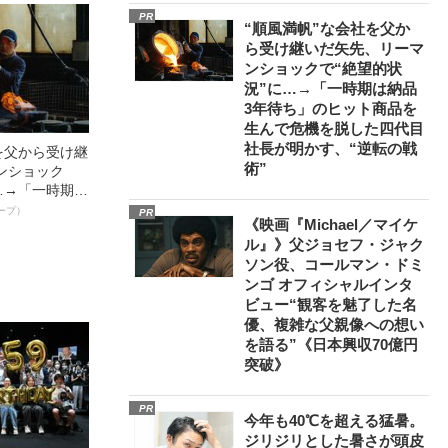
0億円突破》
PR
“順風満帆”な会社を父か
ら受け継いだ矢先、リーマ
ンショックで“絶望的状
況”に…→「一時期は納品
3年待ち」のヒット商品を
生んで危機を脱した四代目
社長が明かす、“逆転の戦
を父から受け継
術”
ンショック
…→「一時期は
ヒット商品を生
ープ）
PR
《映画『Michael／マイケ
四代目社長が
ル』》父ジョセフ・ジャク
術”
ソン役、コールマン・ドミ
ンゴ オフィシャルインタ
ビュー“観客を魅了した名
優、複雑な父親像への想い
を語る”《日本興収70億円
突破》
PR
今年も40℃を超える猛暑。
ジリジリとした暑さが頭皮