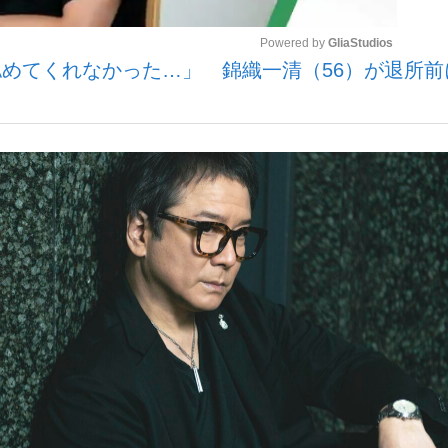
Powered by 
GliaStudios
めてくれなかった…」 錦織一清（56）が退所前
観る将棋、読
Mute
大罪』弁護士が明かすトク...
「キオクシアの投資の桁は一つ