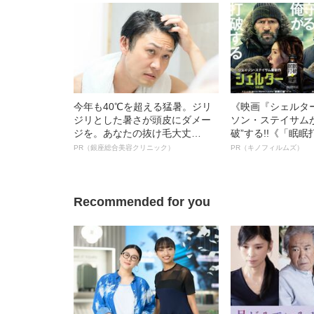
理由
ら！」
今年も40℃を超える猛暑。ジリ
《映画『シェルタ
ジリとした暑さが頭皮にダメー
ソン・ステイサム
ジを。あなたの抜け毛大丈
破”する!!《「眠
夫！？
ボ》
PR（銀座総合美容クリニック）
PR（キノフィルムズ）
Recommended for you