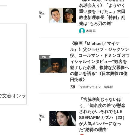
名球会入り》「ようやく
重い腰を上げた…」古田
8位
8
敦也新理事長「特例」乱
発は“もろ刃の剣”
木嶋 昇
《映画『Michael／マイケ
ル』》父ジョセフ・ジャクソン
役、コールマン・ドミンゴ オフ
PR
ィシャルインタビュー“観客を
魅了した名優、複雑な父親像へ
の想いを語る”《日本興収70億
円突破》
「文春オンライン」編集部
で文春オンラ
「宮脇咲良じゃないほ
う」“知名度の差”が懸念
されたが…それでもLE
9位
SSERAFIMカズハ（23）
9
が人気メンバーになっ
た“納得の理由”