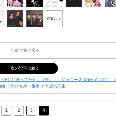
関連リンク
記事本文に戻る
次の記事に続く
い感じに映ってたかも（笑）」 ジャニーズ退所から1年半、
織一清が“今が一番幸せ”と語る理由
1
2
3
4