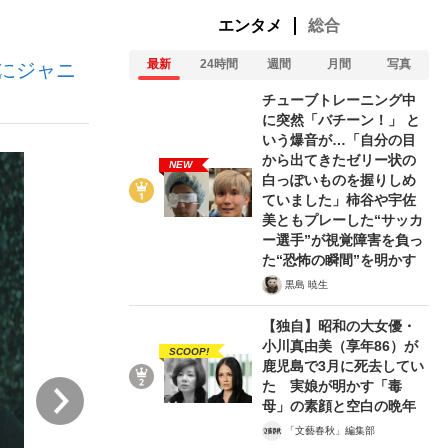
エンタメ
総合
最新
24時間
週間
月間
写真
にジャニ
む将棋
チューブトレーニング中
に突然「バチーン！」 と
いう爆音が…「自分の目
から出てきたゼリー状の
NEW
多くてもいい」時価総額が一時トヨタ超え...
白っぽいものを握りしめ
ていました」柿谷や宇佐
美ともプレーした“サッカ
ー選手”が視覚障害を負っ
た“恐怖の瞬間”を明かす
黒島 暁生
【独自】昭和の大女優・
小川真由美（享年86）が
SCOOP!
鹿児島で3月に死去してい
た 実娘が明かす「毒
次
母」の素顔と空白の晩年
「文藝春秋」編集部