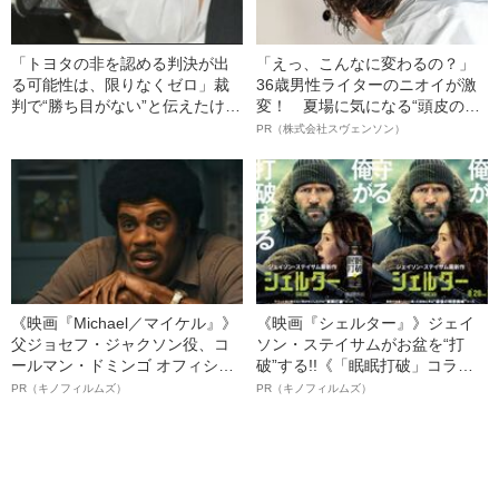
「トヨタの非を認める判決が出
「えっ、こんなに変わるの？」
る可能性は、限りなくゼロ」裁
36歳男性ライターのニオイが激
判で“勝ち目がない”と伝えたけれ
変！ 夏場に気になる“頭皮のニ
ど…《池袋暴走事故》父・飯塚
オイ”や“ベタつき”を解消す
PR（株式会社スヴェンソン）
幸三を説得できなかった「長男
る、“ウィッグのスペシャリス
の葛藤」
ト”が生み出した徹底ケアとは
《映画『Michael／マイケル』》
《映画『シェルター』》ジェイ
父ジョセフ・ジャクソン役、コ
ソン・ステイサムがお盆を“打
ールマン・ドミンゴ オフィシャ
破”する!!《「眠眠打破」コラ
ルインタビュー“観客を魅了した
ボ》
PR（キノフィルムズ）
PR（キノフィルムズ）
名優、複雑な父親像への想いを
語る”《日本興収70億円突破》