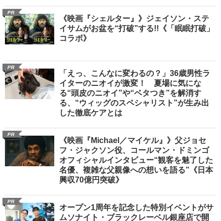
PR
《映画『シェルター』》ジェイソン・ステ
イサムがお盆を“打破”する!!《「眠眠打破」
コラボ》
PR
「えっ、こんなに変わるの？」36歳男性ラ
イターのニオイが激変！ 夏場に気にな
る“頭皮のニオイ”や“ベタつき”を解消す
る、“ウィッグのスペシャリスト”が生み出
した徹底ケアとは
PR
《映画『Michael／マイケル』》父ジョセ
フ・ジャクソン役、コールマン・ドミンゴ
オフィシャルインタビュー“観客を魅了した
名優、複雑な父親像への想いを語る”《日本
興収70億円突破》
PR
オープン1周年を記念した特別イベントがサ
ムソナイト・ブラックレーベル銀座店で開