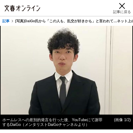
記事に戻る
記事
[写真]DaiGo氏から「この人も、乱交が好きかも」と言われて…ネット
ホームレスへの差別的発言を行った後、YouTubeにて謝罪
(画像 1/2)
するDaiGo（メンタリストDaiGoチャンネルより）