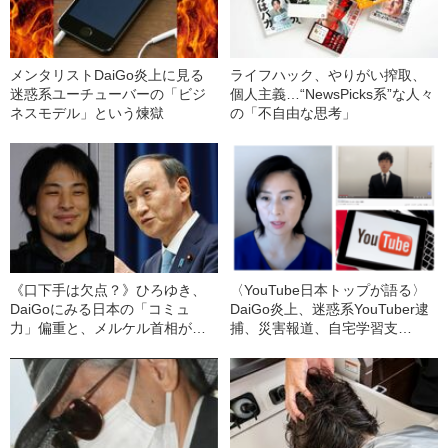
メンタリストDaiGo炎上に見る
ライフハック、やりがい搾取、
迷惑系ユーチューバーの「ビジ
個人主義…“NewsPicks系”な人々
ネスモデル」という煉獄
の「不自由な思考」
《口下手は欠点？》ひろゆき、
〈YouTube日本トップが語る〉
DaiGoにみる日本の「コミュ
DaiGo炎上、迷惑系YouTuber逮
力」偏重と、メルケル首相が共
捕、災害報道、自宅学習支
感を呼んだ“本当の理由”
援……巨大化する動画プラット
フォームの光と影