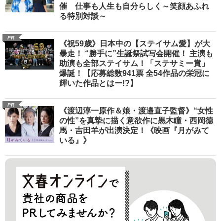
催 仕事も人生も自分らしく～笑顔あふれ
る特別対談～
PR
《祝59歳》日本中の【ステイサム愛】が大
暴走！ “勝手に”生誕祭試写会開催！ 主演も
助演も全部ステイサム！「ステサミー賞」
爆誕！【応募総数941票 全54作品の栄冠に
輝いた作品とはー!?】
PR
《渡辺淳一原作＆娘・渡邉直子監督》“女性
の性”を真摯に描く意欲作に黒木瞳・西岡德
馬・吉田羊が出演決定！《映画『月がみて
いる』》