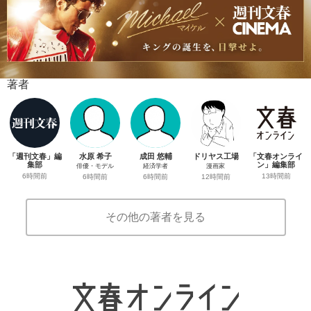
著者
「週刊文春」編
水原 希子
成田 悠輔
ドリヤス工場
「文春オンライ
集部
ン」編集部
俳優・モデル
経済学者
漫画家
6時間前
13時間前
6時間前
6時間前
12時間前
その他の著者を見る