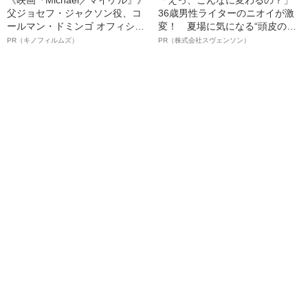
父ジョセフ・ジャクソン役、コ
36歳男性ライターのニオイが激
ールマン・ドミンゴ オフィシャ
変！ 夏場に気になる“頭皮のニ
ルインタビュー“観客を魅了した
オイ”や“ベタつき”を解消す
PR（キノフィルムズ）
PR（株式会社スヴェンソン）
名優、複雑な父親像への想いを
る、“ウィッグのスペシャリス
語る”《日本興収70億円突破》
ト”が生み出した徹底ケアとは