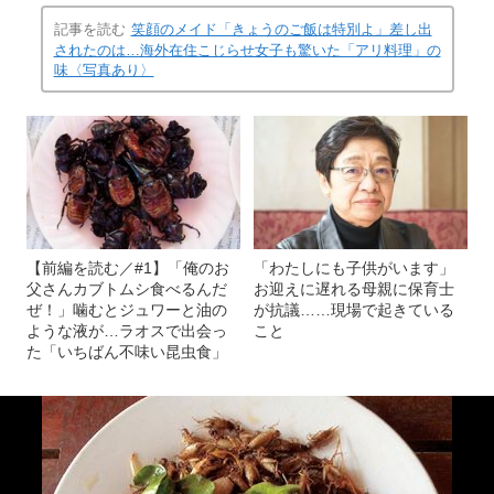
記事を読む
笑顔のメイド「きょうのご飯は特別よ」差し出
されたのは…海外在住こじらせ女子も驚いた「アリ料理」の
味〈写真あり〉
【前編を読む／#1】「俺のお
「わたしにも子供がいます」
父さんカブトムシ食べるんだ
お迎えに遅れる母親に保育士
ぜ！」噛むとジュワーと油の
が抗議……現場で起きている
ような液が…ラオスで出会っ
こと
た「いちばん不味い昆虫食」