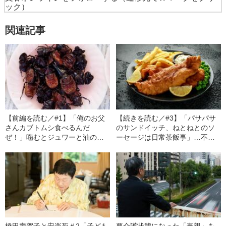
ック）
関連記事
【前編を読む／#1】「俺のお父
【続きを読む／#3】「パサパサ
さんカブトムシ食べるんだ
のサンドイッチ、ねとねとのソ
ぜ！」噛むとジュワーと油のよ
ーセージは日常茶飯事」…不味
うな液が…ラオスで出会った
いレストランが淘汰されない“イ
「いちばん不味い昆虫食」
ギリスの謎事情”