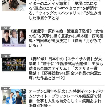
イターのニオイが激変！ 夏場に気にな
る“頭皮のニオイ”や“ベタつき”を解消す
る、“ウィッグのスペシャリスト”が生み出
した徹底ケアとは
PR
《渡辺淳一原作＆娘・渡邉直子監督》“女性
の性”を真摯に描く意欲作に黒木瞳・西岡德
馬・吉田羊が出演決定！《映画『月がみて
いる』》
PR
《祝59歳》日本中の【ステイサム愛】が大
暴走！ “勝手に”生誕祭試写会開催！ 主演も
助演も全部ステイサム！「ステサミー賞」
爆誕！【応募総数941票 全54作品の栄冠に
輝いた作品とはー!?】
PR
オープン1周年を記念した特別イベントがサ
ムソナイト・ブラックレーベル銀座店で開
催 仕事も人生も自分らしく～笑顔あふれ
る特別対談～