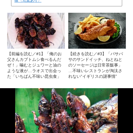
味〈写真あり〉
【前編を読む／#1】「俺のお
【続きを読む／#3】「パサパ
父さんカブトムシ食べるんだ
サのサンドイッチ、ねとねと
ぜ！」噛むとジュワーと油の
のソーセージは日常茶飯事」
ような液が…ラオスで出会っ
…不味いレストランが淘汰さ
た「いちばん不味い昆虫食」
れない“イギリスの謎事情”