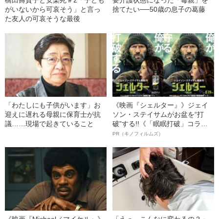
橋田壽賀子と安楽死＃2「子ども
要介護状態になった「毒親」を
がいないから可哀そう」と言っ
捨てたい──50歳の息子の葛藤
た友人の可哀そうな最後
「わたしにも子供がいます」お
《映画『シェルター』》ジェイ
迎えに遅れる母親に保育士が抗
ソン・ステイサムがお盆を“打
議……現場で起きていること
破”する!!《「眠眠打破」コラ
ボ》
PR（キノフィルムズ）
《映画『Michael／マイケル』》
「えっ、こんなに変わるの？」