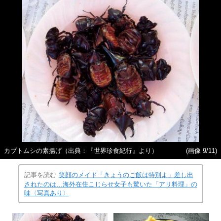
カブトムシの素揚げ（出典：『世界珍食紀行』より）
(画像 9/11)
記事を読む
笑顔のメイド「きょうのご飯は特別よ」差し出
されたのは…海外在住こじらせ女子も驚いた「アリ料理」の
味〈写真あり〉