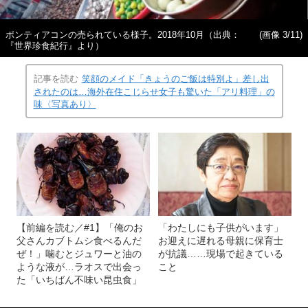
ポンティアコンの売られている様子。2018年10月（出典：
(画像 3/11)
『世界珍食紀行』より）
記事を読む
笑顔のメイド「きょうのご飯は特別よ」差し出
されたのは…海外在住こじらせ女子も驚いた「アリ料理」の
味〈写真あり〉
【前編を読む／#1】「俺のお
「わたしにも子供がいます」
父さんカブトムシ食べるんだ
お迎えに遅れる母親に保育士
ぜ！」噛むとジュワーと油の
が抗議……現場で起きている
ような液が…ラオスで出会っ
こと
た「いちばん不味い昆虫食」