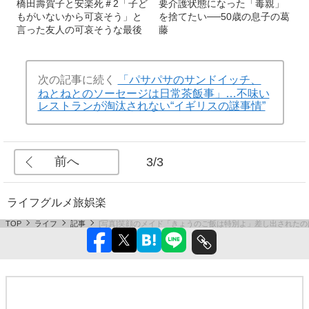
橋田壽賀子と安楽死＃2「子ど
要介護状態になった「毒親」
もがいないから可哀そう」と
を捨てたい──50歳の息子の葛
言った友人の可哀そうな最後
藤
次の記事に続く
「パサパサのサンドイッチ、
ねとねとのソーセージは日常茶飯事」…不味い
レストランが淘汰されない“イギリスの謎事情”
前へ
3/3
ライフ
グルメ
旅
娯楽
TOP
ライフ
記事
[写真]笑顔のメイド「きょうのご飯は特別よ」差し出された