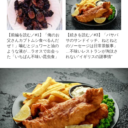
【前編を読む／#1】「俺のお
【続きを読む／#3】「パサパ
父さんカブトムシ食べるんだ
サのサンドイッチ、ねとねと
ぜ！」噛むとジュワーと油の
のソーセージは日常茶飯事」
ような液が…ラオスで出会っ
…不味いレストランが淘汰さ
た「いちばん不味い昆虫食」
れない“イギリスの謎事情”