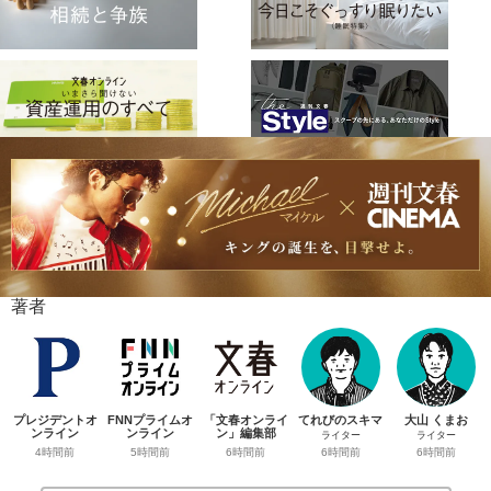
著者
プレジデントオ
FNNプライムオ
「文春オンライ
てれびのスキマ
大山 くまお
ンライン
ンライン
ン」編集部
ライター
ライター
4時間前
5時間前
6時間前
6時間前
6時間前