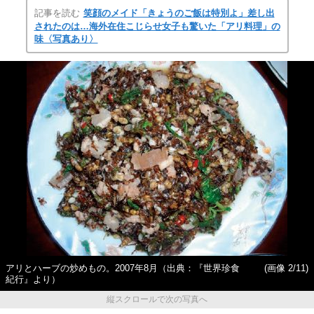
記事を読む
笑顔のメイド「きょうのご飯は特別よ」差し出
されたのは…海外在住こじらせ女子も驚いた「アリ料理」の
味〈写真あり〉
アリとハーブの炒めもの。2007年8月（出典：『世界珍食
(画像 2/11)
紀行』より）
縦スクロールで次の写真へ