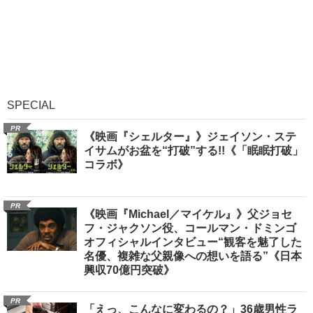
SPECIAL
PR
《映画『シェルター』》ジェイソン・ステ
イサムがお盆を“打破”する!!《「眠眠打破」
コラボ》
PR
《映画『Michael／マイケル』》父ジョセ
フ・ジャクソン役、コールマン・ドミンゴ
オフィシャルインタビュー“観客を魅了した
名優、複雑な父親像への想いを語る”《日本
興収70億円突破》
PR
「えっ、こんなに変わるの？」36歳男性ラ