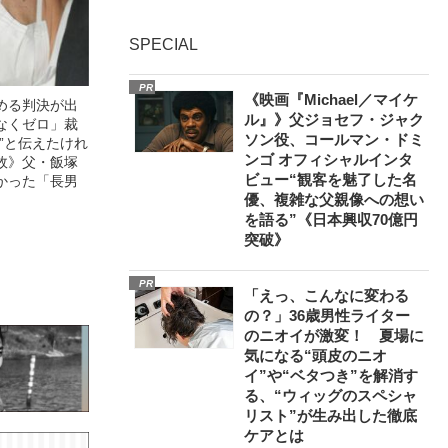
SPECIAL
PR
《映画『Michael／マイケ
める判決が出
ル』》父ジョセフ・ジャク
なくゼロ」裁
ソン役、コールマン・ドミ
”と伝えたけれ
ンゴ オフィシャルインタ
故》父・飯塚
ビュー“観客を魅了した名
かった「長男
優、複雑な父親像への想い
を語る”《日本興収70億円
突破》
PR
「えっ、こんなに変わる
の？」36歳男性ライター
のニオイが激変！ 夏場に
気になる“頭皮のニオ
イ”や“ベタつき”を解消す
る、“ウィッグのスペシャ
リスト”が生み出した徹底
ケアとは