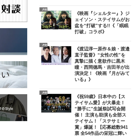
PR
《映画『シェルター』》ジ
ェイソン・ステイサムがお
盆を“打破”する!!《「眠眠
打破」コラボ》
PR
《渡辺淳一原作＆娘・渡邉
直子監督》“女性の性”を
真摯に描く意欲作に黒木
瞳・西岡德馬・吉田羊が出
演決定！《映画『月がみて
いる』》
PR
《祝59歳》日本中の【ス
テイサム愛】が大暴走！
“勝手に”生誕祭試写会開
催！ 主演も助演も全部ス
テイサム！「ステサミー
賞」爆誕！【応募総数941
票 全54作品の栄冠に輝い