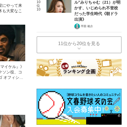
10
ル”みりちゃむ（21）が明
室にやって来
位
かす、いじめられ不登校
10
木も大変なこ
だった学生時代《朝ドラ
出演》
平田 裕介
11位から20位を見る
l／マイケル』》
クソン役、コ
ゴ オフィシャ
観客を魅了した
像への想いを
0億円突破》