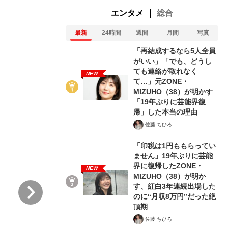
エンタメ
総合
最新
24時間
週間
月間
写真
む将棋
「再結成するなら5人全員
がいい」「でも、どうし
ても連絡が取れなく
NEW
て…」元ZONE・
った」侍ジャパン選手が証言した“NPB聞...
MIZUHO（38）が明かす
「19年ぶりに芸能界復
帰」した本当の理由
佐藤 ちひろ
「印税は1円ももらってい
ません」19年ぶりに芸能
界に復帰したZONE・
NEW
MIZUHO（38）が明か
次
す、紅白3年連続出場した
のに“月収8万円”だった絶
頂期
佐藤 ちひろ