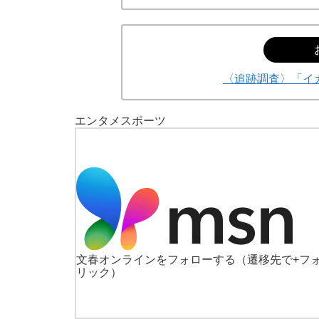
〈追跡調査〉「イ
エンタメ
スポーツ
文春オンラインをフォローする
（遷移先で+フ
リック）