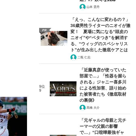
山本 雲丹
「えっ、こんなに変わるの？」
36歳男性ライターのニオイが激
PR
変！ 夏場に気になる“頭皮の
ニオイ”や“ベタつき”を解消す
る、“ウィッグのスペシャリス
ト”が生み出した徹底ケアとは
二瓶 仁志
「近藤真彦が使っていた
部屋で…」「性器を握ら
される」ジャニー喜多川
9位
による性加害、語り始め
9
た被害者たち《徹底取材
の裏側》
髙橋 大介
「元ギャルの母親と元チ
ーマーの父親の影響
で…」“口喧嘩最強ギャ