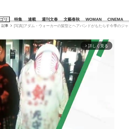
ゴリ
特集
連載
週刊文春
文藝春秋
WOMAN
CINEMA
記事
[写真]アダム・ウォーカーの髪型とヘアバンドがもたらす今季のシ
キーワード入力
ス
エンタメ
ライフ
ビジネス
詳しく見る
arrow_forward_ios
ーワードタグ一覧
山凌輝
#高市早苗
#後藤真希
#森岡毅
#城彰二
#内田有紀
#亀和田武
み会、JIN→伊豆の...
「90%は失敗する。でも…」
日本生まれの