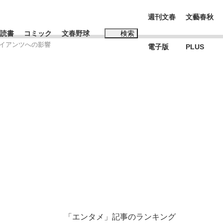
週刊文春
文藝春秋
読書
コミック
文春野球
検索
゙ャイアンツへの影響
電子版
PLUS
インタビュー
読書
#松田聖子
本田圭佑が初めて明かした日本代表監督に...
K-POPアイドルたち
「エンタメ」記事のランキング