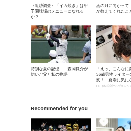
〈追跡調査〉「イカ焼き」は甲
あの月に向かって
子園球場のメニューになれる
が教えてくれたこ
か？
特別な夏の記憶――森岡良介が
「えっ、こんなに
紡いだ父と私の物語
36歳男性ライタ
変！ 夏場に気に
オイ”や“ベタつき
PR（株式会社スヴェンソ
る、“ウィッグの
ト”が生み出した
Recommended for you