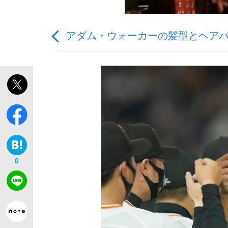
アダム・ウォーカーの髪型とヘアバ
「最悪の空気のまま解散」WBC日本代表“敗戦
私のあのとき、私のいま
0
「クマが悪者扱いされているのが悲しい」『北
キングの誕生を、目撃せよ。