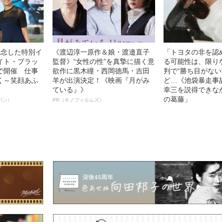
記念した特別イ
《渡辺淳一原作＆娘・渡邉直子
「トヨタの非を認
イト・ブラッ
監督》“女性の性”を真摯に描く意
る可能性は、限り
で開催 仕事
欲作に黒木瞳・西岡德馬・吉田
判で“勝ち目がない
く～笑顔あふ
羊が出演決定！《映画『月がみ
ど…《池袋暴走事
ている』》
幸三を説得できな
の葛藤」
パン）
PR（キノフィルムズ）