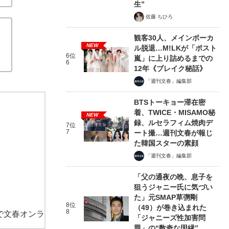
生”
佐藤 ちひろ
観客30人、メインボーカ
NEW
ル脱退…M!LKが「ポスト
6位
嵐」に上り詰めるまでの
6
12年《ブレイク秘話》
「週刊文春」編集部
BTSトーキョー滞在密
着、TWICE・MISAMO秘
NEW
録、ルセラフィム焼肉デ
7位
7
ート撮…週刊文春が報じ
た韓国スターの素顔
「週刊文春」編集部
「父の通夜の晩、息子を
狙うジャニー氏に気づい
た」元SMAP草彅剛
8位
（49）が巻き込まれた
8
で文春オンラ
「ジャニーズ性加害問
題」の“数奇な因縁”