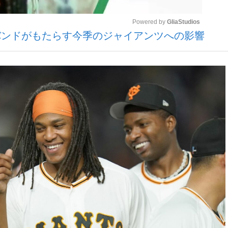
Powered by 
GliaStudios
ンドがもたらす今季のジャイアンツへの影響
観る将棋、読
Mute
”の真実 選手が明かす...
「敗因分析は一切聞かれなか
の国から』倉本聰氏（91...