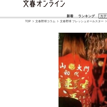
新着
ランキング
カテ
TOP
文春野球コラム
文春野球 フレッシュオールスター
スクープ
ニュー
おすすめのキ
#藤田晋
#三
#玉木雄一郎
《BTS厳戒トーキョー滞在記》RM→渋谷で飲
終戦から81年