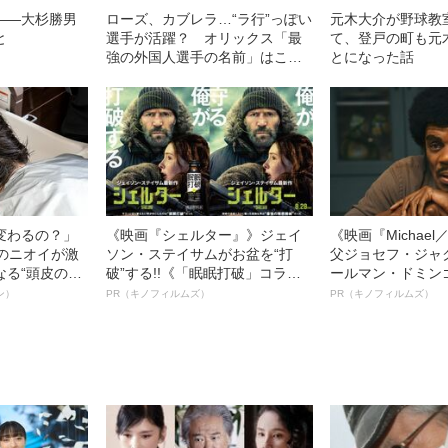
――大杉勝男
ローズ、カブレラ…“ラ行”っぽい
元木大介が野球教
と
選手が活躍？ オリックス「最
て、登戸の町も元
強の外国人選手の名前」はこれ
とになった話
だった
変わるの？」
《映画『シェルター』》ジェイ
《映画『Michae
ーのニオイが激
ソン・ステイサムがお盆を“打
父ジョセフ・ジャ
なる“頭皮のニ
破”する!!《「眠眠打破」コラ
ールマン・ドミン
”を解消す
ボ》
ルインタビュー“
ン）
PR（キノフィルムズ）
PR（キノフィルムズ）
スペシャリス
名優、複雑な父親
徹底ケアとは
語る”《日本興収7