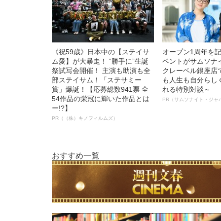
《祝59歳》日本中の【ステイサ
オープン1周年を
ム愛】が大暴走！ “勝手に”生誕
ベントがサムソナ
祭試写会開催！ 主演も助演も全
クレーベル銀座店
部ステイサム！「ステサミー
も人生も自分らし
賞」爆誕！【応募総数941票 全
れる特別対談～
54作品の栄冠に輝いた作品とは
PR（サムソナイト・ジャ
ー!?】
PR（（株）キノフィルムズ）
おすすめ一覧