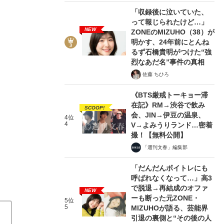
「収録後に泣いていた、
って報じられたけど…」
NEW
ZONEのMIZUHO（38）が
明かす、24年前にとんね
るず石橋貴明がつけた“強
烈なあだ名”事件の真相
佐藤 ちひろ
アダム・ウォーカーの髪型とヘアバンドが
《BTS厳戒トーキョー滞
文春野球コラム フレッシュオールスター2022
在記》RM→渋谷で飲み
SCOOP!
会、JIN→伊豆の温泉、
4位
関連記事
4
V→よみうりランド…密着
撮！【無料公開】
〈追跡調査〉「イカ焼き」は甲子園球場のメニューにな
「週刊文春」編集部
教えてくれたこと
ローズ、カブレラ…“ラ行”っぽい選
「だんだんボイトレにも
の名前」はこれだった
呼ばれなくなって…」高3
で脱退→再結成のオファ
NEW
ーも断った元ZONE・
5位
5
MIZUHOが語る、芸能界
引退の裏側と“その後の人