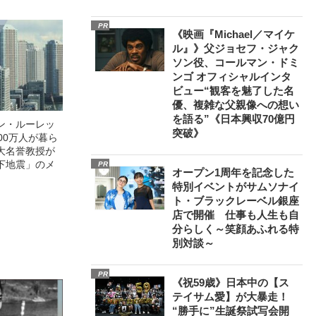
PR
《映画『Michael／マイケ
ル』》父ジョセフ・ジャク
ソン役、コールマン・ドミ
ンゴ オフィシャルインタ
ビュー“観客を魅了した名
優、複雑な父親像への想い
を語る”《日本興収70億円
ン・ルーレッ
突破》
00万人が暮ら
大名誉教授が
下地震」のメ
PR
オープン1周年を記念した
特別イベントがサムソナイ
ト・ブラックレーベル銀座
店で開催 仕事も人生も自
分らしく～笑顔あふれる特
別対談～
PR
《祝59歳》日本中の【ス
テイサム愛】が大暴走！
“勝手に”生誕祭試写会開