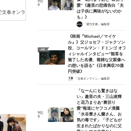
8位
8
愛”《趣里の悲痛告白「夫
は子供に興味がないのか
で文春オンラ
も」》
「週刊文春」編集部
《映画『Michael／マイケ
ル』》父ジョセフ・ジャクソン
役、コールマン・ドミンゴ オフ
PR
ィシャルインタビュー“観客を
魅了した名優、複雑な父親像へ
の想いを語る”《日本興収70億
円突破》
「文春オンライン」編集部
「なーんにも驚きはな
い」趣里の夫・三山凌輝
と花乃まりあ“裏切り
愛”報道にヤフコメ沸騰
9位
「水谷豊さん蘭さん、お
9
気の毒です」「子どもが
生まれたばかりなのに父