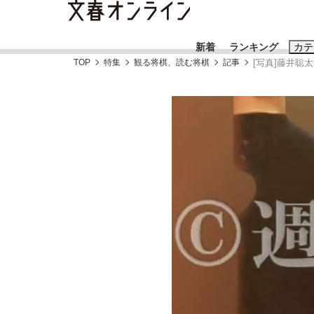
新着
ランキング
カテ
TOP
特集
観る将棋、読む将棋
記事
[写真]藤井
スクープ
ニュー
おすすめのキ
#藤田晋
#三
#玉木雄一郎
「90%は失敗する。でも…」本田圭佑が初め
終戦から81年