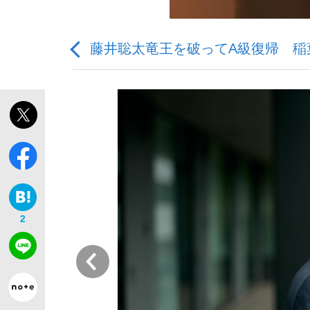
藤井聡太竜王を破ってA級復帰 稲
「敗因分析は一切聞かれなかった」侍ジャパン選
キングの誕生を、目撃せよ。
2
the Style
前
「目標達成できなかったからと言って…」サッ