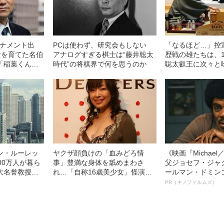
ーナメント出
PCは使わず、研究会もしない
「なるほど…」控
士を育てた名伯
アナログすぎる棋士は“藤井聡太
歴戦の雄たちは、
「稲葉くんは
時代”の将棋界で何を思うのか
聡太叡王に次々と
す感じでした」
た
ン・ルーレッ
ヤクザ顔負けの「血みどろ情
《映画『Michae
00万人が暮ら
事」豊満な身体を舐めまわさ
父ジョセフ・ジャ
大名誉教授が
れ…「自称16歳美少女」怪演
ールマン・ドミン
下地震」のメ
中、かたせ梨乃（69）の美しす
ルインタビュー“
PR（キノフィルムズ）
ぎる“熟れ方”
名優、複雑な父親
語る”《日本興収7