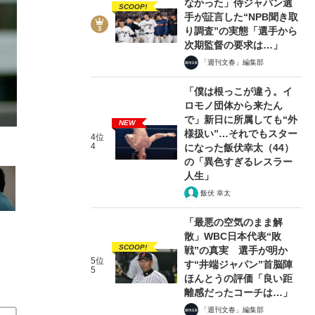
なかった」侍ジャパン選
SCOOP!
手が証言した“NPB聞き取
り調査”の実態「選手から
次期監督の要求は…」
「週刊文春」編集部
8/15
「僕は根っこが違う。イ
ロモノ団体から来たん
で」新日に所属しても“外
NEW
様扱い”…それでもスター
4位
4
になった飯伏幸太（44）
の「異色すぎるレスラー
人生」
飯伏 幸太
「最悪の空気のまま解
散」WBC日本代表“敗
SCOOP!
戦”の真実 選手が明か
5位
す“井端ジャパン”首脳陣
5
ほんとうの評価「良い距
離感だったコーチは…」
「週刊文春」編集部