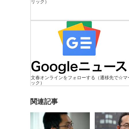
リック）
文春オンラインをフォローする
（遷移先で☆マ
ック）
関連記事