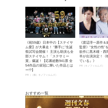
《祝59歳》日本中の【ステイサ
《渡辺淳一原作＆
ム愛】が大暴走！ “勝手に”生誕
監督》“女性の性”
祭試写会開催！ 主演も助演も全
欲作に黒木瞳・西
部ステイサム！「ステサミー
羊が出演決定！《
賞」爆誕！【応募総数941票 全
ている』》
54作品の栄冠に輝いた作品とは
PR（キノフィルムズ）
ー!?】
PR（（株）キノフィルムズ）
おすすめ一覧