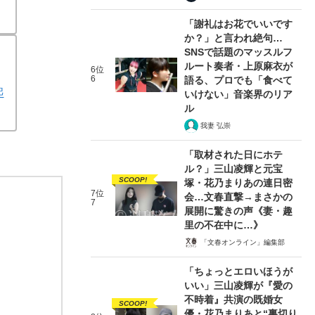
「謝礼はお花でいいです
か？」と言われ絶句…
SNSで話題のマッスルフ
ルート奏者・上原麻衣が
6位
6
語る、プロでも「食べて
起
いけない」音楽界のリア
ル
我妻 弘崇
「取材された日にホテ
ル？」三山凌輝と元宝
SCOOP!
塚・花乃まりあの連日密
7位
会…文春直撃→まさかの
7
展開に驚きの声《妻・趣
里の不在中に…》
「文春オンライン」編集部
「ちょっとエロいほうが
いい」三山凌輝が『愛の
不時着』共演の既婚女
SCOOP!
優・花乃まりあと“裏切り