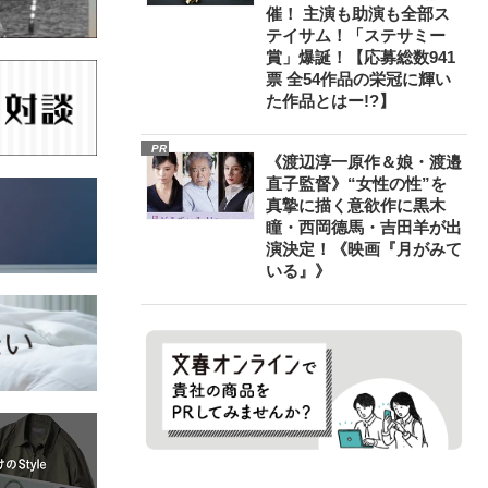
催！ 主演も助演も全部ス
テイサム！「ステサミー
賞」爆誕！【応募総数941
票 全54作品の栄冠に輝い
た作品とはー!?】
PR
《渡辺淳一原作＆娘・渡邉
直子監督》“女性の性”を
真摯に描く意欲作に黒木
瞳・西岡德馬・吉田羊が出
演決定！《映画『月がみて
いる』》