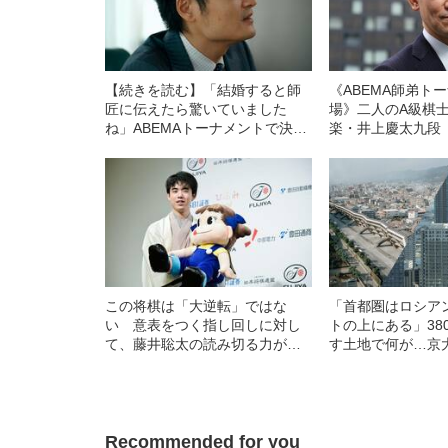
【続きを読む】「結婚すると師
《ABEMA師弟ト
匠に伝えたら驚いていました
場》二人のA級棋
ね」ABEMAトーナメントで決勝
楽・井上慶太九段
進出、稲葉陽八段に起きた“身の
0.1秒くらいで指
回りの変化”
この将棋は「大逆転」ではな
「首都圏はロシア
い 意表をつく指し回しに対し
トの上にある」38
て、藤井聡太の読み切る力がぶ
す土地で何が…京
つかる名局だった
解説する「首都直
カニズム
Recommended for you