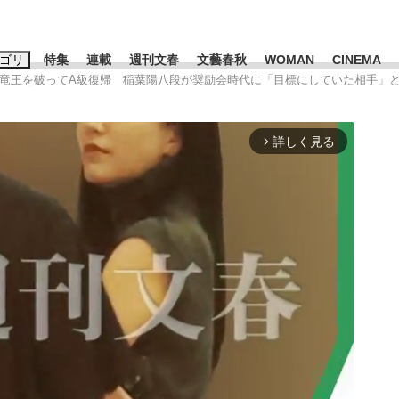
ゴリ
特集
連載
週刊文春
文藝春秋
WOMAN
CINEMA
聡太竜王を破ってA級復帰 稲葉陽八段が奨励会時代に「目標にしていた相手」
キーワード入力
ス
エンタメ
ライフ
ビジネス
詳しく見る
arrow_forward_ios
ーワードタグ一覧
山凌輝
#高市早苗
#後藤真希
#森岡毅
#城彰二
#内田有紀
観る将棋、読
#亀和田武
て明かした日本代表監督に...
「最悪の空気のまま解散」W