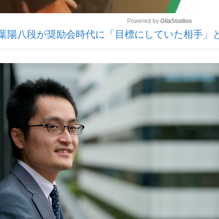
Powered by 
GliaStudios
葉陽八段が奨励会時代に「目標にしていた相手」
いまさら聞け
Mute
手が証言した“NPB聞...
「クマが悪者扱いされているの
もっと見る
カー日本代表・森保一監督...