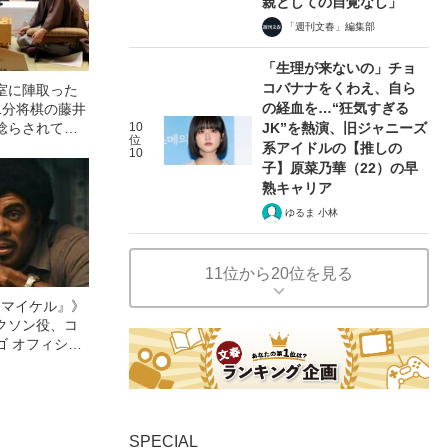
親としての自覚なし」
「週刊文春」編集部
「生理が来ないの」チョ
コバナナをくわえ、自ら
室に陣取った
の経血を…“狂気すぎる
1分将棋の藤井
唸らされてい
10
JK”を熱演、旧ジャニーズ
位
系アイドルの【推しの
10
子】原菜乃華（22）の早
熟キャリア
ゆるま 小林
11位から20位を見る
l／マイケル』》
クソン役、コ
ゴ オフィシャ
観客を魅了した
像への想いを
0億円突破》
SPECIAL