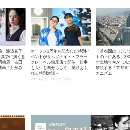
娘・渡邉直子
オープン1周年を記念した特別イ
「首都圏はロシア
を真摯に描く意
ベントがサムソナイト・ブラッ
トの上にある」38
岡德馬・吉田
クレーベル銀座店で開催 仕事
す土地で何が…京
映画『月がみ
も人生も自分らしく～笑顔あふ
解説する「首都直
れる特別対談～
カニズム
PR（サムソナイト・ジャパン）