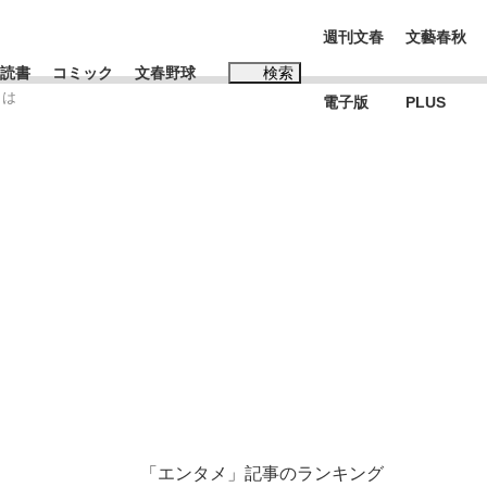
週刊文春
文藝春秋
読書
コミック
文春野球
検索
とは
電子版
PLUS
インタビュー
読書
#松田聖子
む将棋
BC日本代表“敗戦”の真実 選手が明かす...
「エンタメ」記事のランキング