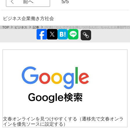
前へ
5/5
ビジネス
企業
働き方
社会
TOP
ビジネス
記事
[写真]「なんでアホを押しつけるんだ。ちゃんと人事部門で
文春オンラインを見つけやすくする
（遷移先で文春オンラ
インを優先ソースに設定する）