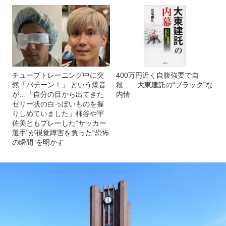
チューブトレーニング中に突
400万円近く自腹強要で自
然「バチーン！」 という爆音
殺……大東建託の“ブラック”な
が…「自分の目から出てきた
内情
ゼリー状の白っぽいものを握
りしめていました」柿谷や宇
佐美ともプレーした“サッカー
選手”が視覚障害を負った“恐怖
の瞬間”を明かす