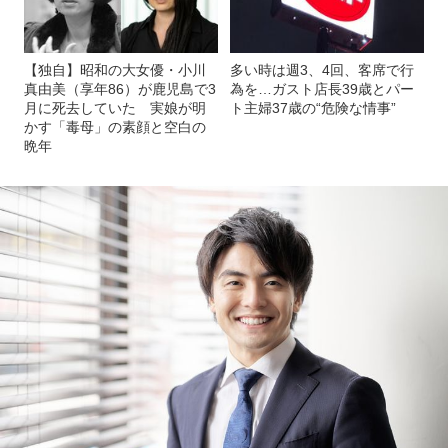
【独自】昭和の大女優・小川
多い時は週3、4回、客席で行
真由美（享年86）が鹿児島で3
為を…ガスト店長39歳とパー
月に死去していた 実娘が明
ト主婦37歳の“危険な情事”
かす「毒母」の素顔と空白の
晩年