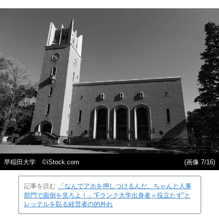
早稲田大学 ©️iStock.com
(画像 7/16)
記事を読む
「なんでアホを押しつけるんだ。ちゃんと人事
部門で面倒を見ろよ！」“Fランク大学出身者＝役立たず”と
レッテルを貼る経営者の的外れ