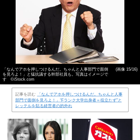
「なんでアホを押しつけるんだ。ちゃんと人事部門で面倒
(画像 15/16)
を見ろよ！」と猛抗議する幹部社員も。写真はイメージで
す ©iStock.com
記事を読む
「なんでアホを押しつけるんだ。ちゃんと人事
部門で面倒を見ろよ！」“Fランク大学出身者＝役立たず”と
レッテルを貼る経営者の的外れ