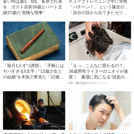
多い時は週3、4回、客席で行為
チューブトレーニング中に突然
を…ガスト店長39歳とパート主
「バチーン！」 という爆音が…
婦37歳の“危険な情事”
「自分の目から出てきたゼリー
状の白っぽいものを握りしめて
いました」柿谷や宇佐美ともプ
レーした“サッカー選手”が視覚障
害を負った“恐怖の瞬間”を明かす
「毎月1人ずつ誘拐」「手帳には
「えっ、こんなに変わるの？」
ヤバすぎる5文字」“12歳少女と
36歳男性ライターのニオイが激
の結婚”を本気で夢見た「22歳男
変！ 夏場に気になる“頭皮のニ
の末路」（昭和21年の事件）
オイ”や“ベタつき”を解消す
PR（株式会社スヴェンソン）
る、“ウィッグのスペシャリス
ト”が生み出した徹底ケアとは