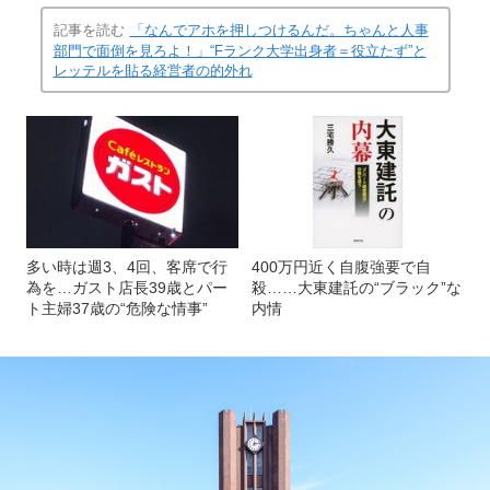
記事を読む
「なんでアホを押しつけるんだ。ちゃんと人事
部門で面倒を見ろよ！」“Fランク大学出身者＝役立たず”と
レッテルを貼る経営者の的外れ
多い時は週3、4回、客席で行
400万円近く自腹強要で自
為を…ガスト店長39歳とパー
殺……大東建託の“ブラック”な
ト主婦37歳の“危険な情事”
内情