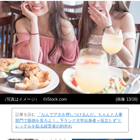
（写真はイメージ） ©️iStock.com
(画像 13/16)
記事を読む
「なんでアホを押しつけるんだ。ちゃんと人事
部門で面倒を見ろよ！」“Fランク大学出身者＝役立たず”と
レッテルを貼る経営者の的外れ