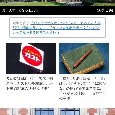
東京大学 ©️iStock.com
(画像 3/16)
記事を読む
「なんでアホを押しつけるんだ。ちゃんと人事
部門で面倒を見ろよ！」“Fランク大学出身者＝役立たず”と
レッテルを貼る経営者の的外れ
多い時は週3、4回、客席で行
「毎月1人ずつ誘拐」「手帳に
為を…ガスト店長39歳とパー
はヤバすぎる5文字」“12歳少
ト主婦37歳の“危険な情事”
女との結婚”を本気で夢見た
「22歳男の末路」（昭和21年
の事件）