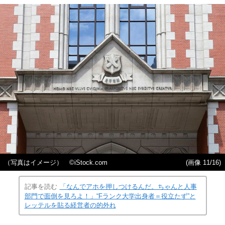
（写真はイメージ） ©️iStock.com
(画像 11/16)
記事を読む
「なんでアホを押しつけるんだ。ちゃんと人事
部門で面倒を見ろよ！」“Fランク大学出身者＝役立たず”と
レッテルを貼る経営者の的外れ