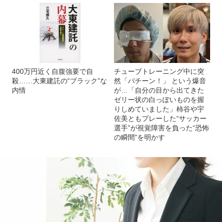
400万円近く自腹強要で自
チューブトレーニング中に突
殺……大東建託の“ブラック”な
然「バチーン！」 という爆音
内情
が…「自分の目から出てきた
ゼリー状の白っぽいものを握
りしめていました」柿谷や宇
佐美ともプレーした“サッカー
選手”が視覚障害を負った“恐怖
の瞬間”を明かす