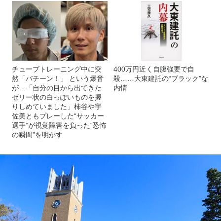
チューブトレーニング中に突
400万円近く自腹強要で自
然「バチーン！」 という爆音
殺……大東建託の“ブラック”な
が…「自分の目から出てきた
内情
ゼリー状の白っぽいものを握
りしめていました」柿谷や宇
佐美ともプレーした“サッカー
選手”が視覚障害を負った“恐怖
の瞬間”を明かす