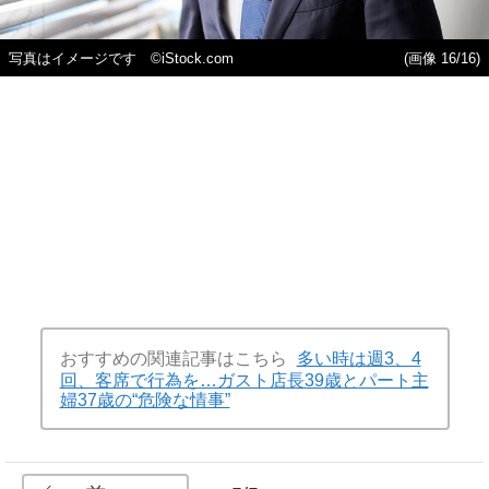
写真はイメージです ©iStock.com
(画像 16/16)
おすすめの関連記事はこちら
多い時は週3、4
回、客席で行為を…ガスト店長39歳とパート主
婦37歳の“危険な情事”