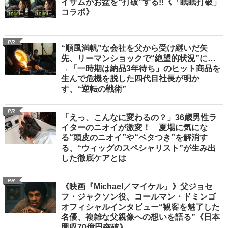
イサムがお盆を“打破”する!!《「眠眠打破」
コラボ》
PR
“順風満帆”な会社を父から受け継いだ矢
先、リーマンショックで“絶望的状況”に…
→「一時期は納品3年待ち」のヒット商品を
生んで危機を脱した四代目社長が明か
す、“逆転の戦術”
PR
「えっ、こんなに変わるの？」36歳男性ラ
イターのニオイが激変！ 夏場に気にな
る“頭皮のニオイ”や“ベタつき”を解消す
る、“ウィッグのスペシャリスト”が生み出
した徹底ケアとは
PR
《映画『Michael／マイケル』》父ジョセ
フ・ジャクソン役、コールマン・ドミンゴ
オフィシャルインタビュー“観客を魅了した
名優、複雑な父親像への想いを語る”《日本
興収70億円突破》