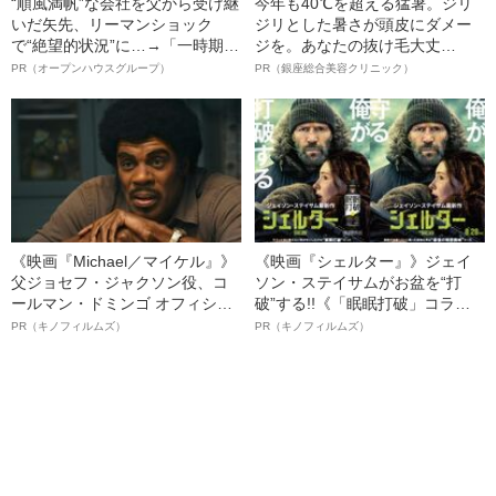
“順風満帆”な会社を父から受け継
今年も40℃を超える猛暑。ジリ
いだ矢先、リーマンショック
ジリとした暑さが頭皮にダメー
で“絶望的状況”に…→「一時期は
ジを。あなたの抜け毛大丈
納品3年待ち」のヒット商品を生
夫！？
PR（オープンハウスグループ）
PR（銀座総合美容クリニック）
んで危機を脱した四代目社長が
明かす、“逆転の戦術”
《映画『Michael／マイケル』》
《映画『シェルター』》ジェイ
父ジョセフ・ジャクソン役、コ
ソン・ステイサムがお盆を“打
ールマン・ドミンゴ オフィシャ
破”する!!《「眠眠打破」コラ
ルインタビュー“観客を魅了した
ボ》
PR（キノフィルムズ）
PR（キノフィルムズ）
名優、複雑な父親像への想いを
語る”《日本興収70億円突破》