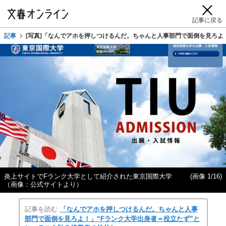
記事に戻る
記事
[写真]「なんでアホを押しつけるんだ。ちゃんと人事部門で面倒を見ろよ
炎上サイトでFランク大学として紹介された東京国際大学
(画像 1/16)
（画像：公式サイトより）
記事を読む
「なんでアホを押しつけるんだ。ちゃんと人事
部門で面倒を見ろよ！」“Fランク大学出身者＝役立たず”と