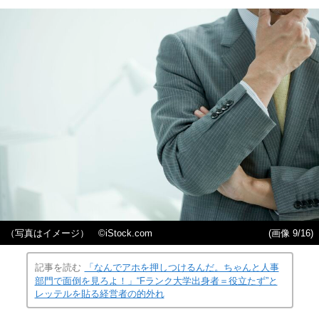
（写真はイメージ） ©️iStock.com
(画像 9/16)
記事を読む
「なんでアホを押しつけるんだ。ちゃんと人事
部門で面倒を見ろよ！」“Fランク大学出身者＝役立たず”と
レッテルを貼る経営者の的外れ