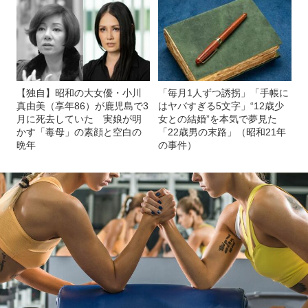
【独自】昭和の大女優・小川
「毎月1人ずつ誘拐」「手帳に
真由美（享年86）が鹿児島で3
はヤバすぎる5文字」“12歳少
月に死去していた 実娘が明
女との結婚”を本気で夢見た
かす「毒母」の素顔と空白の
「22歳男の末路」（昭和21年
晩年
の事件）