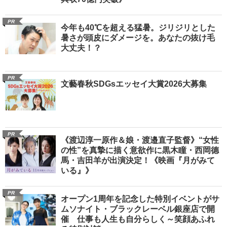
PR
今年も40℃を超える猛暑。ジリジリとした
暑さが頭皮にダメージを。あなたの抜け毛
大丈夫！？
PR
文藝春秋SDGsエッセイ大賞2026大募集
PR
《渡辺淳一原作＆娘・渡邉直子監督》“女性
の性”を真摯に描く意欲作に黒木瞳・西岡德
馬・吉田羊が出演決定！《映画『月がみて
いる』》
PR
オープン1周年を記念した特別イベントがサ
ムソナイト・ブラックレーベル銀座店で開
催 仕事も人生も自分らしく～笑顔あふれ