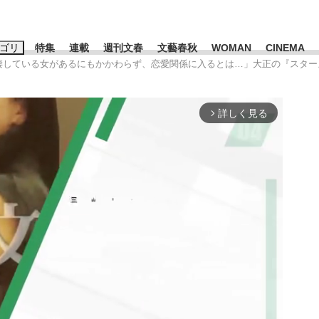
ゴリ
特集
連載
週刊文春
文藝春秋
WOMAN
CINEMA
同棲している女があるにもかかわらず、恋愛関係に入るとは…」大正の『スター
キーワード入力
ス
エンタメ
ライフ
ビジネス
詳しく見る
arrow_forward_ios
ーワードタグ一覧
山凌輝
#高市早苗
#後藤真希
#森岡毅
#城彰二
#内田有紀
観る将棋、読
#亀和田武
て明かした日本代表監督に...
「最悪の空気のまま解散」W