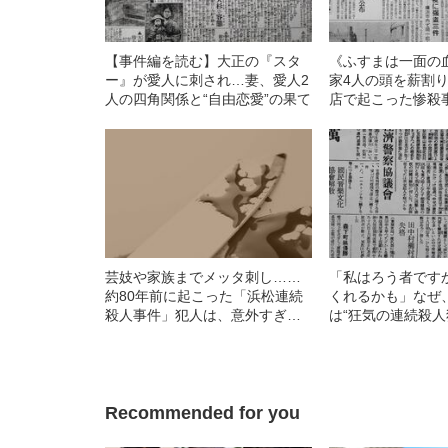
【事件編を読む】大正の『スタ
《ふすまは一面の
ー』が愛人に刺され…妻、愛人2
家4人の頭を薪割
人の四角関係と“自由恋愛”の果て
店で起こった惨殺
芸妓や家族までメッタ刺し……
「私はろう者です
約80年前に起こった「浜松連続
くれるかも」なぜ
殺人事件」犯人は、意外すぎる
は“狂気の連続殺人
人物だった
まったのか
Recommended for you