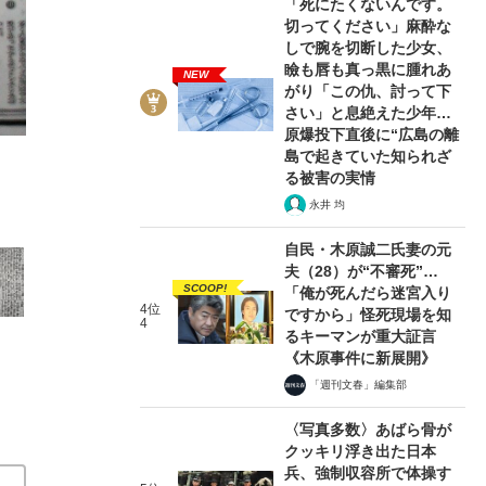
「死にたくないんです。
切ってください」麻酔な
しで腕を切断した少女、
瞼も唇も真っ黒に腫れあ
NEW
がり「この仇、討って下
さい」と息絶えた少年…
原爆投下直後に“広島の離
14/16
島で起きていた知られざ
る被害の実情
永井 均
自民・木原誠二氏妻の元
夫（28）が“不審死”…
SCOOP!
「俺が死んだら迷宮入り
4位
ですから」怪死現場を知
4
るキーマンが重大証言
《木原事件に新展開》
「週刊文春」編集部
〈写真多数〉あばら骨が
クッキリ浮き出た日本
兵、強制収容所で体操す