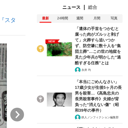
ニュース
総合
最新
24時間
週間
月間
写真
『スタ
ない資産運用のすべて
「遺体の手首をつかむと
腐った肉がズルッと剥げ
て」火葬すら追いつか
NEW
ず、防空壕に数十人を“集
が悲しい」『北の国から』倉本聰氏（91...
団土葬”…この世の地獄を
見た少年兵が明かした“過
酷すぎる任務”とは
永井 均
「本当にごめんなさい」
17歳少女が生後5ヶ月の長
男を殺害…《高島忠夫の
長男殺害事件》夫婦が背
負った“消えない傷”（昭
和39年の事件）
次
鉄人ノンフィクション編集部