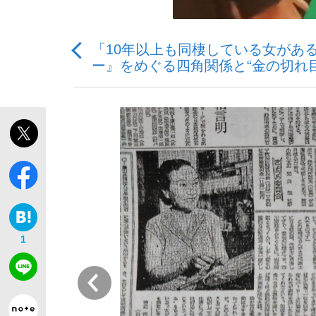
「10年以上も同棲している女があ
ー』をめぐる四角関係と“金の切れ目
「敗因分析は一切聞かれなかった」侍ジャパン選
キングの誕生を、目撃せよ。
the Style
1
前
「目標達成できなかったからと言って…」サッ