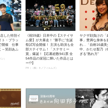
記念した特別イ
《祝59歳》日本中の【ステイサ
ヤクザ顔負けの「
イト・ブラッ
ム愛】が大暴走！ “勝手に”生誕
事」豊満な身体を
で開催 仕事
祭試写会開催！ 主演も助演も全
れ…「自称16歳
く～笑顔あふ
部ステイサム！「ステサミー
中、かたせ梨乃（
賞」爆誕！【応募総数941票 全
ぎる“熟れ方”
54作品の栄冠に輝いた作品とは
パン）
ー!?】
PR（（株）キノフィルムズ）