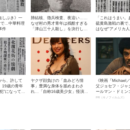
血しぶき》一
肺結核、徴兵検査、夜這い……
「これはうまい。
りで…中華料理
なぜ村の秀才青年は残酷すぎる
硫黄島激戦の裏で
事件
「津山三十人殺し」を決行した
はなぜ“アメリカ人
のか
べてしまったのか
から、許して
ヤクザ顔負けの「血みどろ情
《映画『Michae
、19歳の青年
事」豊満な身体を舐めまわさ
父ジョセフ・ジャ
犯”になってし
れ…「自称16歳美少女」怪演
ールマン・ドミン
中、かたせ梨乃（69）の美しす
ルインタビュー“
PR（キノフィルムズ）
ぎる“熟れ方”
名優、複雑な父親
語る”《日本興収7