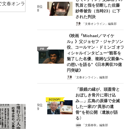
で文春オンラ
乳首と指を切断した佐藤
8位
8
紗希被告（当時23）に下
された判決
「文春オンライン」編集部
《映画『Michael／マイケ
ル』》父ジョセフ・ジャクソン
役、コールマン・ドミンゴ オフ
PR
ィシャルインタビュー“観客を
魅了した名優、複雑な父親像へ
の想いを語る”《日本興収70億
円突破》
「文春オンライン」編集部
「眼鏡の縁が、頭蓋骨と
おぼしき骨片に溶け込
SCOOP!
み…」広島の原爆で全滅
9位
した一家の“異形の遺
9
骨”を初公開〈遺族が語
る〉
「文藝春秋」編集部