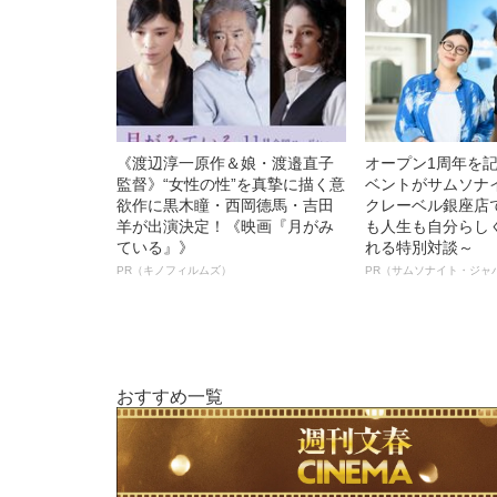
《渡辺淳一原作＆娘・渡邉直子
オープン1周年を
監督》“女性の性”を真摯に描く意
ベントがサムソナ
欲作に黒木瞳・西岡德馬・吉田
クレーベル銀座店
羊が出演決定！《映画『月がみ
も人生も自分らし
ている』》
れる特別対談～
PR（キノフィルムズ）
PR（サムソナイト・ジャ
おすすめ一覧