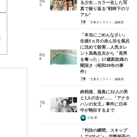
5位
る少女…カラー化した写
5
真で振り返る“戦時下のリ
アル”
「文春オンライン」編集部
「本当にごめんなさい」
何
生後5ヵ月の赤ん坊を風呂
に沈めて殺害…人気タレ
ント高島忠夫から「長男
6位
6
を奪った」17歳家政婦の
闇深さ（昭和39年の事
件）
「文春オンライン」編集部
終戦後、孤島に32人の男
と1人の女が……「アナタ
7位
ハンの女王」事件に日本
7
中が熱狂するまで
小池 新
「判決の瞬間、スキップ
してVサイン」交際相手の