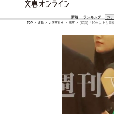
新着
ランキング
カテ
TOP
連載
大正事件史
記事
[写真]「10年以上も
スクープ
ニュー
おすすめのキ
#藤田晋
#三
#玉木雄一郎
「90%は失敗する。でも…」本田圭佑が初め
終戦から81年