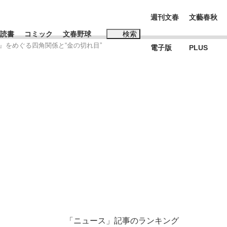
週刊文春
文藝春秋
読書
コミック
文春野球
検索
』をめぐる四角関係と“金の切れ目”
電子版
PLUS
インタビュー
読書
#松田聖子
む将棋
BC日本代表“敗戦”の真実 選手が明かす...
「ニュース」記事のランキング