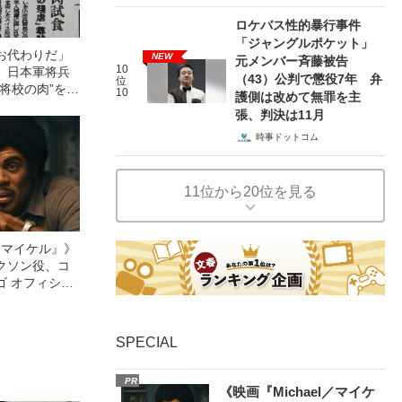
ロケバス性的暴行事件
「ジャングルポケット」
お代わりだ」
NEW
元メンバー斉藤被告
10
、日本軍将兵
（43）公判で懲役7年 弁
位
将校の肉”を食
10
護側は改めて無罪を主
張、判決は11月
時事ドットコム
11位から20位を見る
l／マイケル』》
クソン役、コ
ゴ オフィシャ
観客を魅了した
像への想いを
0億円突破》
SPECIAL
PR
《映画『Michael／マイケ