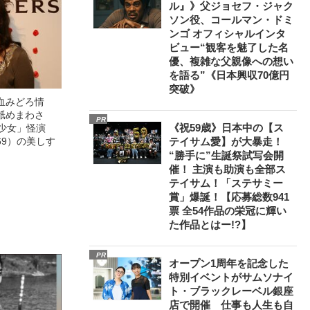
ル』》父ジョセフ・ジャク
ソン役、コールマン・ドミ
ンゴ オフィシャルインタ
ビュー“観客を魅了した名
優、複雑な父親像への想い
を語る”《日本興収70億円
突破》
血みどろ情
舐めまわさ
PR
《祝59歳》日本中の【ス
美少女」怪演
69）の美しす
テイサム愛】が大暴走！
“勝手に”生誕祭試写会開
催！ 主演も助演も全部ス
テイサム！「ステサミー
賞」爆誕！【応募総数941
票 全54作品の栄冠に輝い
た作品とはー!?】
PR
オープン1周年を記念した
特別イベントがサムソナイ
ト・ブラックレーベル銀座
店で開催 仕事も人生も自