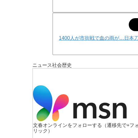
1400人が市街戦で血の雨が…日
ニュース
社会
歴史
文春オンラインをフォローする
（遷移先で+フ
リック）