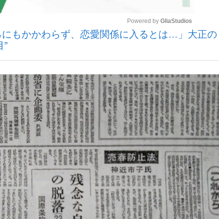
Powered by 
GliaStudios
るにもかかわらず、恋愛関係に入るとは…」大正の
いまさら聞け
”
Mute
手が証言した“NPB聞...
「クマが悪者扱いされているの
もっと見る
カー日本代表・森保一監督...