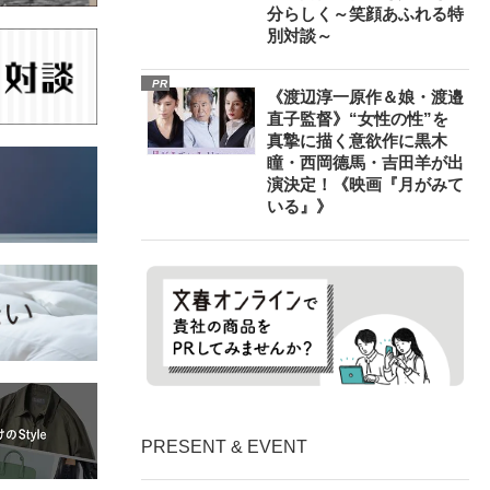
分らしく～笑顔あふれる特
別対談～
PR
《渡辺淳一原作＆娘・渡邉
直子監督》“女性の性”を
真摯に描く意欲作に黒木
瞳・西岡德馬・吉田羊が出
演決定！《映画『月がみて
いる』》
PRESENT & EVENT