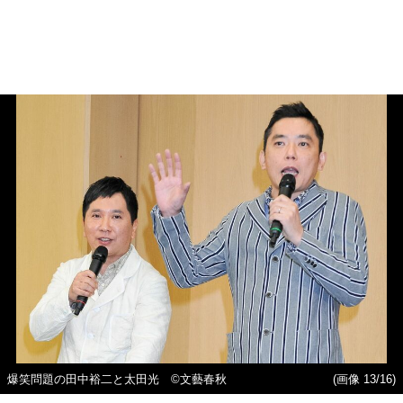
爆笑問題の田中裕二と太田光 ©文藝春秋
(画像 13/16)