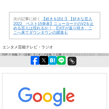
次の記事に続く
【続きを読む】【好きな芸人
2022 ベスト15発表】ニューヨークのV2を止
める芸人は現れるか！ EXITが返り咲き、こ
こへ来てダウンタウンの躍進も
エンタメ
芸能
テレビ・ラジオ
TOP
特集
《文春》ランキング企画
記事
[写真]【好きな芸人2022 30