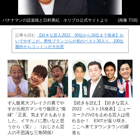
バナナマンの設楽統と日村勇紀 ホリプロ公式サイトより
(画像 7/16)
記事を読む
【好きな芸人2022 30位から16位まで発表】お
いでやすこが、男性ブランコらが初のベスト30入り。100位
圏外からコットンが大出世
ずん飯尾大ブレイクの裏でや
【続きを読む】【好きな芸人
すが元相方マンモウ飯田と“復
2022 ベスト15発表】ニュー
縁”「正直、気まずさもありま
ヨークのV2を止める芸人は現
した。イマカノに悪いなと思
れるか！ EXITが返り咲き、
うから（笑）」《おじさん芸
ここへ来てダウンタウンの躍
人の不思議な三角関係》
進も