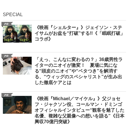
SPECIAL
PR
《映画『シェルター』》ジェイソン・ステ
イサムがお盆を“打破”する!!《「眠眠打破」
コラボ》
PR
「えっ、こんなに変わるの？」36歳男性ラ
イターのニオイが激変！ 夏場に気にな
る“頭皮のニオイ”や“ベタつき”を解消す
る、“ウィッグのスペシャリスト”が生み出
した徹底ケアとは
PR
《映画『Michael／マイケル』》父ジョセ
フ・ジャクソン役、コールマン・ドミンゴ
オフィシャルインタビュー“観客を魅了した
名優、複雑な父親像への想いを語る”《日本
興収70億円突破》