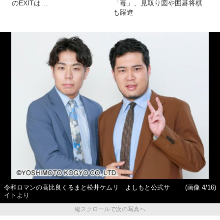
のEXITは…
「毒」、見取り図や囲碁将棋
も躍進
令和ロマンの高比良くるまと松井ケムリ よしもと公式サ
(画像 4/16)
イトより
縦スクロールで次の写真へ