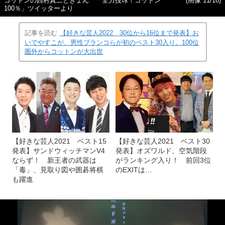
コットンの西村真二ときょん 「全力投球！コットン
(画像 11/16)
100％」ツイッターより
記事を読む
【好きな芸人2022 30位から16位まで発表】お
いでやすこが、男性ブランコらが初のベスト30入り。100位
圏外からコットンが大出世
【好きな芸人2021 ベスト15
【好きな芸人2021 ベスト30
発表】サンドウィッチマンV4
発表】オズワルド、空気階段
ならず！ 新王者の武器は
がランキング入り！ 前回3位
「毒」、見取り図や囲碁将棋
のEXITは…
も躍進