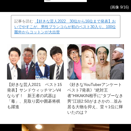
(画像 9/16)
記事を読む
【好きな芸人2022 30位から16位まで発表】お
いでやすこが、男性ブランコらが初のベスト30入り。100位
圏外からコットンが大出世
【好きな芸人2021 ベスト15
《好きなYouTuberアンケート
発表】サンドウィッチマンV4
ベスト7発表》“絶対王
ならず！ 新王者の武器は
者”HIKAKIN相手に“タブーなき
「毒」、見取り図や囲碁将棋
男”江頭2:50がまさかの…並み
も躍進
居る大物を抑え、堂々1位に輝
いたのは？