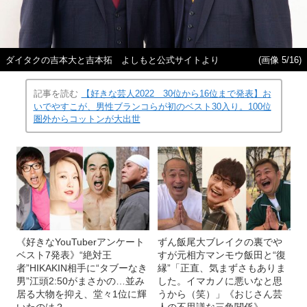
ダイタクの吉本大と吉本拓 よしもと公式サイトより
(画像 5/16)
記事を読む
【好きな芸人2022 30位から16位まで発表】お
いでやすこが、男性ブランコらが初のベスト30入り。100位
圏外からコットンが大出世
《好きなYouTuberアンケート
ずん飯尾大ブレイクの裏でや
ベスト7発表》“絶対王
すが元相方マンモウ飯田と“復
者”HIKAKIN相手に“タブーなき
縁”「正直、気まずさもありま
男”江頭2:50がまさかの…並み
した。イマカノに悪いなと思
居る大物を抑え、堂々1位に輝
うから（笑）」《おじさん芸
いたのは？
人の不思議な三角関係》