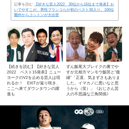
記事を読む
【好きな芸人2022 30位から16位まで発表】お
いでやすこが、男性ブランコらが初のベスト30入り。100位
圏外からコットンが大出世
【続きを読む】【好きな芸人
ずん飯尾大ブレイクの裏でや
2022 ベスト15発表】ニュー
すが元相方マンモウ飯田と“復
ヨークのV2を止める芸人は現
縁”「正直、気まずさもありま
れるか！ EXITが返り咲き、
した。イマカノに悪いなと思
ここへ来てダウンタウンの躍
うから（笑）」《おじさん芸
進も
人の不思議な三角関係》