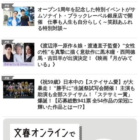
PR
オープン1周年を記念した特別イベントがサ
ムソナイト・ブラックレーベル銀座店で開
催 仕事も人生も自分らしく～笑顔あふれ
る特別対談～
PR
《渡辺淳一原作＆娘・渡邉直子監督》“女性
の性”を真摯に描く意欲作に黒木瞳・西岡德
馬・吉田羊が出演決定！《映画『月がみて
いる』》
PR
《祝59歳》日本中の【ステイサム愛】が大
暴走！ “勝手に”生誕祭試写会開催！ 主演も
助演も全部ステイサム！「ステサミー賞」
爆誕！【応募総数941票 全54作品の栄冠に
輝いた作品とはー!?】