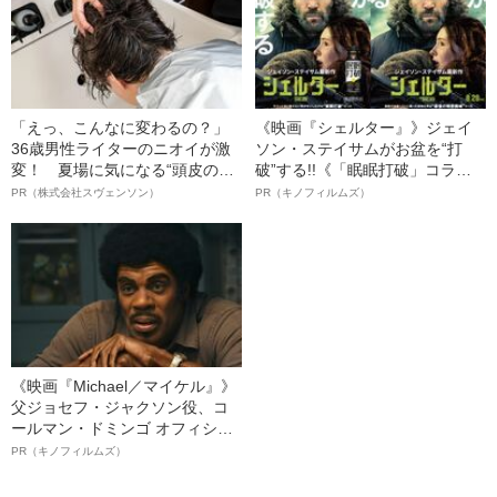
「えっ、こんなに変わるの？」
《映画『シェルター』》ジェイ
36歳男性ライターのニオイが激
ソン・ステイサムがお盆を“打
変！ 夏場に気になる“頭皮のニ
破”する!!《「眠眠打破」コラ
オイ”や“ベタつき”を解消す
ボ》
PR（株式会社スヴェンソン）
PR（キノフィルムズ）
る、“ウィッグのスペシャリス
ト”が生み出した徹底ケアとは
《映画『Michael／マイケル』》
父ジョセフ・ジャクソン役、コ
ールマン・ドミンゴ オフィシャ
ルインタビュー“観客を魅了した
PR（キノフィルムズ）
名優、複雑な父親像への想いを
語る”《日本興収70億円突破》