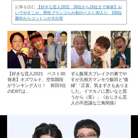
記事を読む
【好きな芸人2022 30位から16位まで発表】お
いでやすこが、男性ブランコらが初のベスト30入り。100位
圏外からコットンが大出世
【好きな芸人2021 ベスト30
ずん飯尾大ブレイクの裏でや
発表】オズワルド、空気階段
すが元相方マンモウ飯田と“復
がランキング入り！ 前回3位
縁”「正直、気まずさもありま
のEXITは…
した。イマカノに悪いなと思
うから（笑）」《おじさん芸
人の不思議な三角関係》