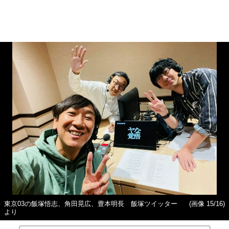
東京03の飯塚悟志、角田晃広、豊本明長 飯塚ツイッター
(画像 15/16)
より