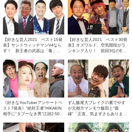
【好きな芸人2021 ベスト15発
【好きな芸人2021 ベスト30発
表】サンドウィッチマンV4なら
表】オズワルド、空気階段がラ
ず！ 新王者の武器は「毒」、
ンキング入り！ 前回3位のEXIT
見取り図や囲碁将棋も躍進
は…
《好きなYouTuberアンケートベ
ずん飯尾大ブレイクの裏でやす
スト7発表》“絶対王者”HIKAKIN
が元相方マンモウ飯田と“復
相手に“タブーなき男”江頭2:50が
縁”「正直、気まずさもありまし
まさかの…並み居る大物を抑
た。イマカノに悪いなと思うか
え、堂々1位に輝いたのは？
ら（笑）」《おじさん芸人の不
思議な三角関係》