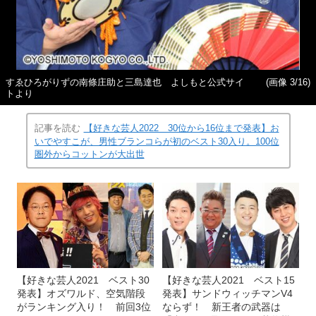
すゑひろがりずの南條庄助と三島達也 よしもと公式サイ
(画像 3/16)
トより
記事を読む
【好きな芸人2022 30位から16位まで発表】お
いでやすこが、男性ブランコらが初のベスト30入り。100位
圏外からコットンが大出世
【好きな芸人2021 ベスト30
【好きな芸人2021 ベスト15
発表】オズワルド、空気階段
発表】サンドウィッチマンV4
がランキング入り！ 前回3位
ならず！ 新王者の武器は