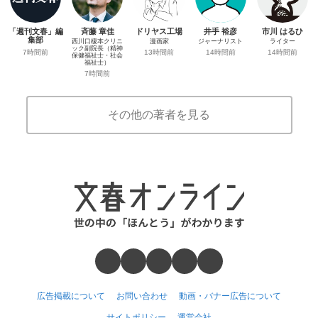
「週刊文春」編
斉藤 章佳
ドリヤス工場
井手 裕彦
市川 はるひ
集部
西川口榎本クリニ
漫画家
ジャーナリスト
ライター
ック副院長（精神
7時間前
13時間前
14時間前
14時間前
保健福祉士・社会
福祉士）
7時間前
その他の著者を見る
広告掲載について
お問い合わせ
動画・バナー広告について
サイトポリシー
運営会社