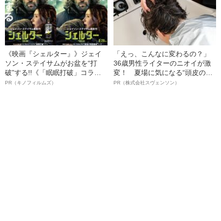
《映画『シェルター』》ジェイ
「えっ、こんなに変わるの？」
ソン・ステイサムがお盆を“打
36歳男性ライターのニオイが激
破”する!!《「眠眠打破」コラ
変！ 夏場に気になる“頭皮のニ
ボ》
オイ”や“ベタつき”を解消す
PR（キノフィルムズ）
PR（株式会社スヴェンソン）
る、“ウィッグのスペシャリス
ト”が生み出した徹底ケアとは