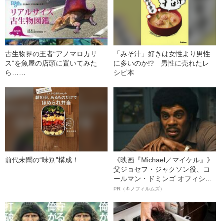
古生物界の王者“アノマロカリ
「みそ汁」好きは女性より男性
ス”を魚屋の店頭に置いてみた
に多いのか!? 男性に売れたレ
ら……
シピ本
前代未聞の“味別”構成！
《映画『Michael／マイケル』》
父ジョセフ・ジャクソン役、コ
ールマン・ドミンゴ オフィシャ
ルインタビュー“観客を魅了した
PR（キノフィルムズ）
名優、複雑な父親像への想いを
語る”《日本興収70億円突破》