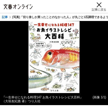
記事に戻る
記事
[写真]「切り身しか買ったことのなかった人」が丸ごと1匹調理できるよ
『一生幸せになれる料理147 お魚イラストレシピ大百科』
(画像 1/1)
（大垣友紀惠 著）つり人社