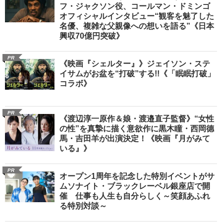
フ・ジャクソン役、コールマン・ドミンゴ
オフィシャルインタビュー“観客を魅了した
名優、複雑な父親像への想いを語る”《日本
興収70億円突破》
PR
《映画『シェルター』》ジェイソン・ステ
イサムがお盆を“打破”する!!《「眠眠打破」
コラボ》
PR
《渡辺淳一原作＆娘・渡邉直子監督》“女性
の性”を真摯に描く意欲作に黒木瞳・西岡德
馬・吉田羊が出演決定！《映画『月がみて
いる』》
PR
オープン1周年を記念した特別イベントがサ
ムソナイト・ブラックレーベル銀座店で開
催 仕事も人生も自分らしく～笑顔あふれ
る特別対談～