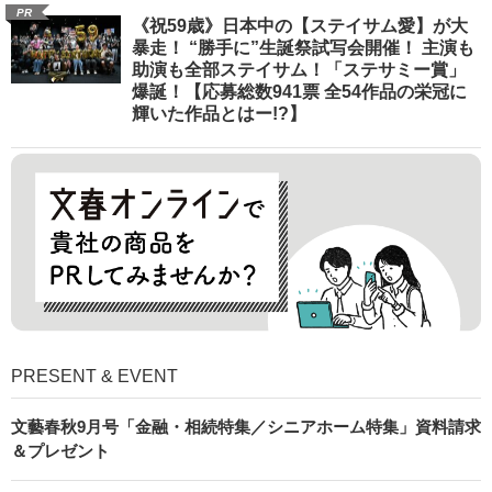
PR
《祝59歳》日本中の【ステイサム愛】が大
暴走！ “勝手に”生誕祭試写会開催！ 主演も
助演も全部ステイサム！「ステサミー賞」
爆誕！【応募総数941票 全54作品の栄冠に
輝いた作品とはー!?】
PRESENT & EVENT
文藝春秋9月号「金融・相続特集／シニアホーム特集」資料請求
＆プレゼント