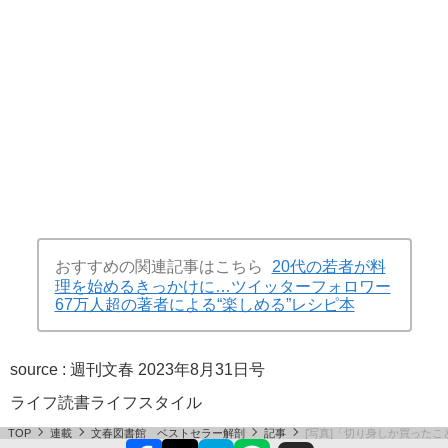
おすすめの関連記事はこちら
20代の若者が料
理を始めるきっかけに…ツイッターフォロワー
67万人超の著者による“楽しめる”レシピ本
source :
週刊文春 2023年8月31日号
ライフ
読書
ライフスタイル
TOP
連載
文春図書館 ベストセラー解剖
記事
[写真]「切り身しか買った