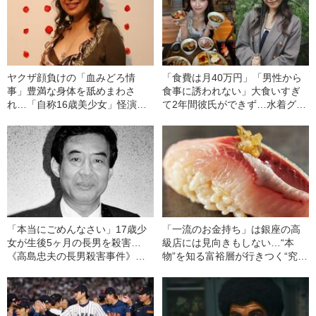
ヤクザ顔負けの「血みどろ情
「食費は月40万円」「男性から
事」豊満な身体を舐めまわさ
食事に誘われない」大食いすぎ
れ…「自称16歳美少女」怪演
て2年間彼氏ができず…水着グラ
中、かたせ梨乃（69）の美しす
ビアも話題の“可愛すぎる”大食い
ぎる“熟れ方”
女子（24）が語る、驚愕の食生
活
「本当にごめんなさい」17歳少
「一流のお金持ち」は銀座の高
女が生後5ヶ月の長男を殺害…
級店には見向きもしない…“本
《高島忠夫の長男殺害事件》夫
物”を知る富裕層が行きつく“究極
婦が背負った“消えない傷”（昭和
のスシ”の正体
39年の事件）