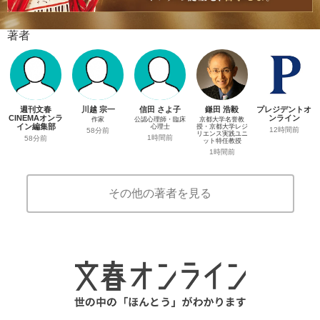
著者
週刊文春
川越 宗一
信田 さよ子
鎌田 浩毅
プレジデントオ
CINEMAオンラ
ンライン
作家
公認心理師・臨床
京都大学名誉教
イン編集部
心理士
授・京都大学レジ
12時間前
58分前
リエンス実践ユニ
1時間前
58分前
ット特任教授
1時間前
その他の著者を見る