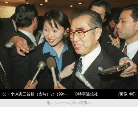
父・小渕恵三首相（当時）と（99年） ©時事通信社
(画像 4/8)
縦スクロールで次の写真へ