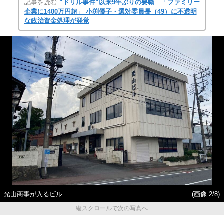
記事を読む
“ドリル事件“以来9年ぶりの要職 「ファミリー
企業に1400万円超」 小渕優子・選対委員長（49）に不透明
な政治資金処理が発覚
光山商事が入るビル
(画像 2/8)
縦スクロールで次の写真へ