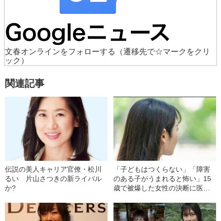
文春オンラインをフォローする
（遷移先で☆マークをクリ
ック）
関連記事
伝説の美人キャリア官僚・松川
「子どもはつくらない」「障害
るい 片山さつきの新ライバル
のある子がうまれると怖い」15
か?
歳で被爆した女性の決断に医者
が激怒…彼女の人生を変えた“医
者からの衝撃的な一言”