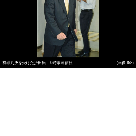
有罪判決を受けた折田氏 ©時事通信社
(画像 8/8)