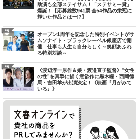
助演も全部ステイサム！「ステサミー賞」
爆誕！【応募総数941票 全54作品の栄冠に
輝いた作品とはー!?】
PR
オープン1周年を記念した特別イベントがサ
ムソナイト・ブラックレーベル銀座店で開
催 仕事も人生も自分らしく～笑顔あふれ
る特別対談～
PR
《渡辺淳一原作＆娘・渡邉直子監督》“女性
の性”を真摯に描く意欲作に黒木瞳・西岡德
馬・吉田羊が出演決定！《映画『月がみて
いる』》