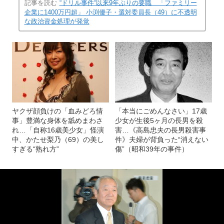
記事を読む
“ドリル事件“以来9年ぶりの要職 「ファミリー
企業に1400万円超」 小渕優子・選対委員長（49）に不透明
な政治資金処理が発覚
ヤクザ顔負けの「血みどろ情
「本当にごめんなさい」17歳
事」豊満な身体を舐めまわさ
少女が生後5ヶ月の長男を殺
れ…「自称16歳美少女」怪演
害…《高島忠夫の長男殺害事
中、かたせ梨乃（69）の美し
件》夫婦が背負った“消えない
すぎる“熟れ方”
傷”（昭和39年の事件）