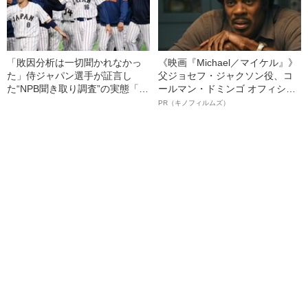
「敗因分析は一切聞かれなかっ
《映画『Michael／マイケル』》
た」侍ジャパン選手が証言し
父ジョセフ・ジャクソン役、コ
た“NPB聞き取り調査”の実態「選
ールマン・ドミンゴ オフィシャ
手から次期監督の要求は…」
ルインタビュー“観客を魅了した
PR（キノフィルムズ）
名優、複雑な父親像への想いを
語る”《日本興収70億円突破》