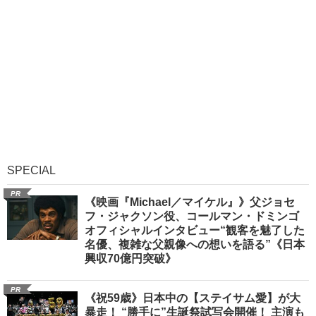
SPECIAL
PR
《映画『Michael／マイケル』》父ジョセ
フ・ジャクソン役、コールマン・ドミンゴ
オフィシャルインタビュー“観客を魅了した
名優、複雑な父親像への想いを語る”《日本
興収70億円突破》
PR
《祝59歳》日本中の【ステイサム愛】が大
暴走！ “勝手に”生誕祭試写会開催！ 主演も