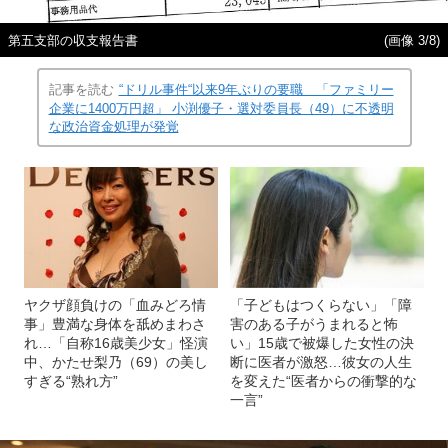
第五支部の収支報告書
(画像 3/8)
記事を読む
“ドリル事件“以来9年ぶりの要職 「ファミリー
企業に1400万円超」 小渕優子・選対委員長（49）に不透明
な政治資金処理が発覚
ヤクザ顔負けの「血みどろ情
「子どもはつくらない」「障
事」豊満な身体を舐めまわさ
害のある子がうまれると怖
れ…「自称16歳美少女」怪演
い」15歳で被爆した女性の決
中、かたせ梨乃（69）の美し
断に医者が激怒…彼女の人生
すぎる“熟れ方”
を変えた“医者からの衝撃的な
一言”