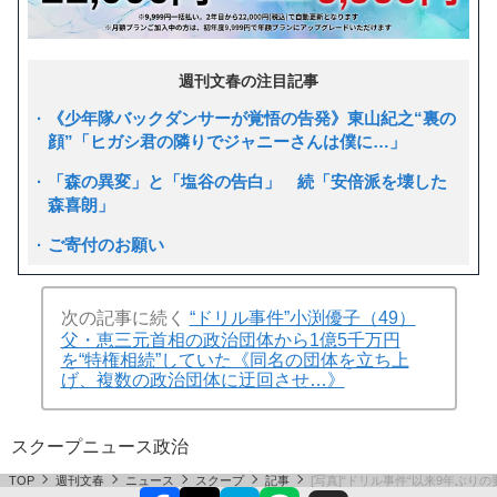
週刊文春の注目記事
《少年隊バックダンサーが覚悟の告発》東山紀之“裏の
顔”「ヒガシ君の隣りでジャニーさんは僕に…」
「森の異変」と「塩谷の告白」 続「安倍派を壊した
森喜朗」
ご寄付のお願い
次の記事に続く
“ドリル事件”小渕優子（49）
父・恵三元首相の政治団体から1億5千万円
を“特権相続”していた《同名の団体を立ち上
げ、複数の政治団体に迂回させ…》
スクープ
ニュース
政治
TOP
週刊文春
ニュース
スクープ
記事
[写真]“ドリル事件“以来9年ぶ