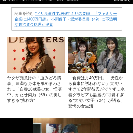
記事を読む
“ドリル事件“以来9年ぶりの要職 「ファミリー
企業に1400万円超」 小渕優子・選対委員長（49）に不透明
な政治資金処理が発覚
ヤクザ顔負けの「血みどろ情
「食費は月40万円」「男性か
事」豊満な身体を舐めまわさ
ら食事に誘われない」大食い
れ…「自称16歳美少女」怪演
すぎて2年間彼氏ができず…水
中、かたせ梨乃（69）の美し
着グラビアも話題の“可愛すぎ
すぎる“熟れ方”
る”大食い女子（24）が語る、
驚愕の食生活