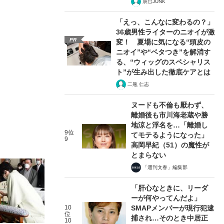
辰巳JUNK
「えっ、こんなに変わるの？」
36歳男性ライターのニオイが激
PR
変！ 夏場に気になる“頭皮の
ニオイ”や“ベタつき”を解消す
る、“ウィッグのスペシャリス
ト”が生み出した徹底ケアとは
二瓶 仁志
ヌードも不倫も厭わず、
離婚後も市川海老蔵や勝
地涼と浮名を…「離婚し
9位
てモテるようになった」
9
高岡早紀（51）の魔性が
とまらない
「週刊文春」編集部
「肝心なときに、リーダ
ーが何やってんだよ」
10
SMAPメンバーが現行犯逮
位
捕され…そのとき中居正
10