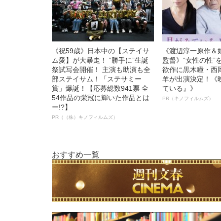
《祝59歳》日本中の【ステイサ
《渡辺淳一原作＆
ム愛】が大暴走！ “勝手に”生誕
監督》“女性の性”
祭試写会開催！ 主演も助演も全
欲作に黒木瞳・西
部ステイサム！「ステサミー
羊が出演決定！《
賞」爆誕！【応募総数941票 全
ている』》
54作品の栄冠に輝いた作品とは
PR（キノフィルムズ）
ー!?】
PR（（株）キノフィルムズ）
おすすめ一覧