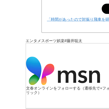
「時間があったので対振り飛車を
エンタメ
スポーツ
娯楽
#藤井聡太
文春オンラインをフォローする
（遷移先で+フ
リック）