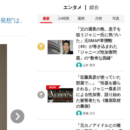
エンタメ
総合
最新
24時間
週間
月間
写真
発想”は、
ない資産運用のすべて
「父の通夜の晩、息子を
狙うジャニー氏に気づい
た」元SMAP草彅剛
（49）が巻き込まれた
が悲しい」『北の国から』倉本聰氏（91...
「ジャニーズ性加害問
題」の“数奇な因縁”
山本 雲丹
「近藤真彦が使っていた
部屋で…」「性器を握ら
NEW
される」ジャニー喜多川
による性加害、語り始め
た被害者たち《徹底取材
の裏側》
次
髙橋 大介
「元カノアイドルとの複