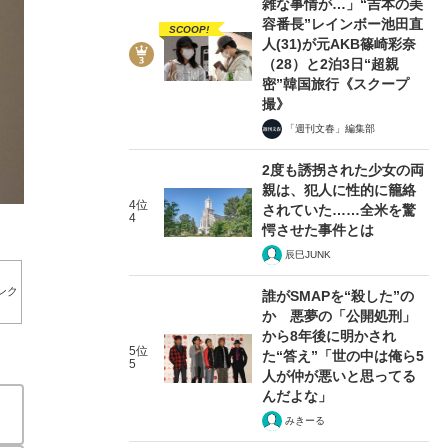
雑な事情が…」“吉本の美
容番長”レインボー池田直
SCOOP!
人(31)が元AKB篠崎彩奈
（28）と2泊3日“超親
密”韓国旅行《スクープ
撮》
「週刊文春」編集部
3/10
2度も誘拐された少女の両
親は、犯人に性的に籠絡
4位
されていた……全米を驚
4
愕させた事件とは
辰巳JUNK
ンク
誰がSMAPを“殺した”の
か 悪夢の「公開処刑」
から8年後に明かされ
5位
た“答え”「世の中は俺ら5
5
人が仲が悪いと思ってる
んだよな」
みきーる