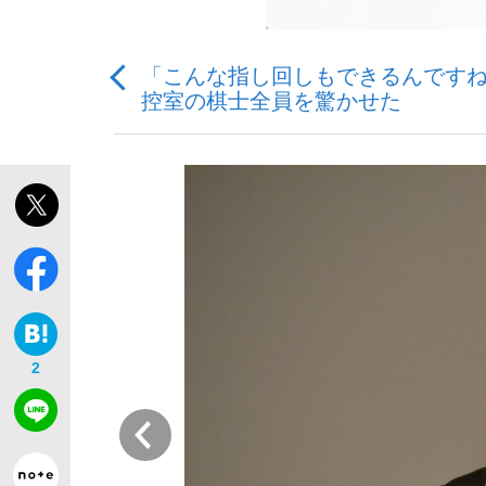
「こんな指し回しもできるんですね
控室の棋士全員を驚かせた
「敗因分析は一切聞かれなかった」侍ジャパン選
キングの誕生を、目撃せよ。
the Style
2
前
「目標達成できなかったからと言って…」サッ