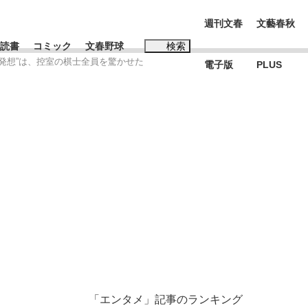
週刊文春
文藝春秋
読書
コミック
文春野球
検索
発想”は、控室の棋士全員を驚かせた
電子版
PLUS
インタビュー
読書
#松田聖子
む将棋
BC日本代表“敗戦”の真実 選手が明かす...
「エンタメ」記事のランキング