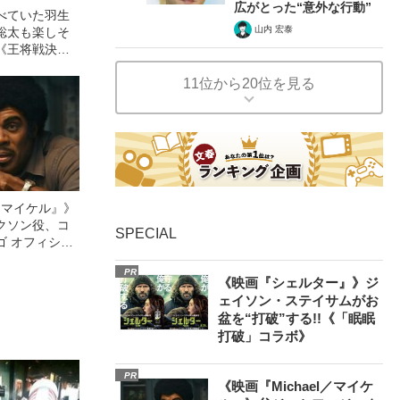
広がとった“意外な行動”
べていた羽生
山内 宏泰
聡太も楽しそ
《王将戦決着
の感想戦》
11位から20位を見る
l／マイケル』》
クソン役、コ
SPECIAL
ゴ オフィシャ
観客を魅了した
PR
像への想いを
《映画『シェルター』》ジ
0億円突破》
ェイソン・ステイサムがお
盆を“打破”する!!《「眠眠
打破」コラボ》
PR
《映画『Michael／マイケ