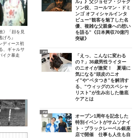
ル』》父ジョセフ・ジャク
ソン役、コールマン・ドミ
ンゴ オフィシャルインタ
ビュー“観客を魅了した名
優、複雑な父親像への想い
無敗》「顔を見
を語る”《日本興収70億円
逃げろ』
突破》
レディース初
語る、ギャルサ
PR
バイク暴走
「えっ、こんなに変わる
の？」36歳男性ライター
のニオイが激変！ 夏場に
気になる“頭皮のニオ
イ”や“ベタつき”を解消す
る、“ウィッグのスペシャ
リスト”が生み出した徹底
ケアとは
PR
オープン1周年を記念した
特別イベントがサムソナイ
ト・ブラックレーベル銀座
店で開催 仕事も人生も自