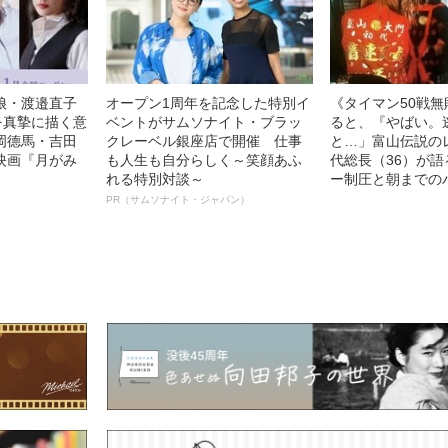
娘・渡邉直子
オープン1周年を記念した特別イ
《タイマン50戦
を真摯に描く意
ベントがサムソナイト・ブラッ
ると、『やばい。
岡德馬・吉田
クレーベル銀座店で開催 仕事
と…」富山伝説の
映画『月がみ
も人生も自分らしく～笑顔あふ
代総長（36）が
れる特別対談～
ー制圧と朝までの
PR（サムソナイト・ジャパン）