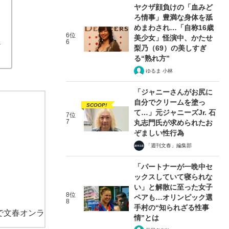
ヤクザ顔負けの「血みど
ろ情事」豊満な身体を舐
めまわされ…「自称16歳
6位
美少女」怪演中、かたせ
し
6
梨乃（69）の美しすぎ
る“熟れ方”
ゆるま 小林
「ジャニーさんがお尻に
自分でクリームを塗っ
SCOOP!
て…」元ジャニーズJr. 石
7位
7
丸志門氏が求められたお
ぞましい性行為
「週刊文春」編集部
「パートナーが一晩中セ
ックスしていて寝られな
い」と解散に至った女子
8位
ペアも…オリンピック選
8
手村の“知られざる性事
で文春オンラ
情”とは