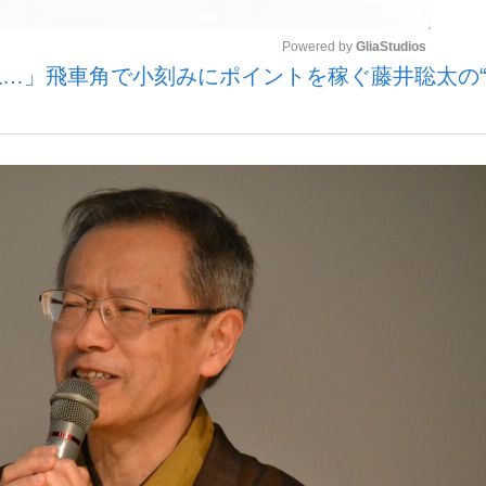
Powered by 
GliaStudios
…」飛車角で小刻みにポイントを稼ぐ藤井聡太の“
いまさら聞け
Mute
手が証言した“NPB聞...
「クマが悪者扱いされているの
もっと見る
カー日本代表・森保一監督...