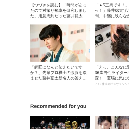
【つづきを読む】「時間があっ
「▲5三馬です！
たので対振り飛車を研究しまし
っ！」藤井聡太“八
た」用意周到だった藤井聡太
間、中継に映らな
は、最後の最後まで厳しい表情
で何が起きていた
を崩さなかった
「師匠になんと伝えたいです
「えっ、こんなに
か？」先輩プロ棋士の涙腺を緩
36歳男性ライタ
ませた藤井聡太新名人の答えと
変！ 夏場に気に
は
オイ”や“ベタつき
PR（株式会社スヴェンソ
る、“ウィッグの
ト”が生み出した
Recommended for you