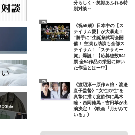
分らしく～笑顔あふれる特
別対談～
PR
《祝59歳》日本中の【ス
テイサム愛】が大暴走！
“勝手に”生誕祭試写会開
催！ 主演も助演も全部ス
テイサム！「ステサミー
賞」爆誕！【応募総数941
票 全54作品の栄冠に輝い
た作品とはー!?】
PR
《渡辺淳一原作＆娘・渡邉
直子監督》“女性の性”を
真摯に描く意欲作に黒木
瞳・西岡德馬・吉田羊が出
演決定！《映画『月がみて
いる』》