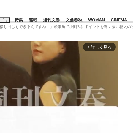
ゴリ
特集
連載
週刊文春
文藝春秋
WOMAN
CINEMA
な指し回しもできるんですね…」飛車角で小刻みにポイントを稼ぐ藤井聡太の“
キーワード入力
ス
エンタメ
ライフ
ビジネス
詳しく見る
arrow_forward_ios
ーワードタグ一覧
山凌輝
#高市早苗
#後藤真希
#森岡毅
#城彰二
#内田有紀
観る将棋、読
#亀和田武
て明かした日本代表監督に...
「最悪の空気のまま解散」W