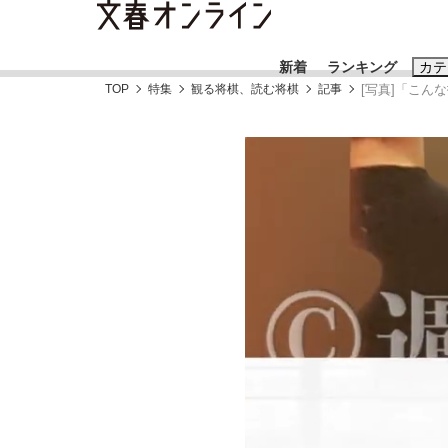
新着
ランキング
カテ
TOP
特集
観る将棋、読む将棋
記事
[写真]「こん
スクープ
ニュー
おすすめのキ
#藤田晋
#三
#玉木雄一郎
「90%は失敗する。でも…」本田圭佑が初め
終戦から81年