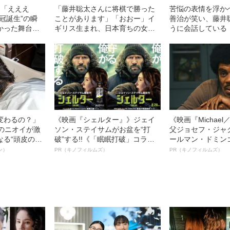
」「えええ
「藤井聡太さんに将棋で勝った
苦悩の表情を浮か
冠誕生”の瞬
ことがあります」「おおー」イ
善治が笑い、藤井
かった舞台裏
ギリス生まれ、日本育ちの女流
うに会話している
のか
棋士が考える“自分の強み”とは
局、“宇宙人たち”
変わるの？」
《映画『シェルター』》ジェイ
《映画『Michae
ーのニオイが激
ソン・ステイサムがお盆を“打
父ジョセフ・ジャ
なる“頭皮のニ
破”する!!《「眠眠打破」コラ
ールマン・ドミン
”を解消す
ボ》
ルインタビュー“
ン）
PR（キノフィルムズ）
PR（キノフィルムズ）
スペシャリス
名優、複雑な父親
徹底ケアとは
語る”《日本興収7