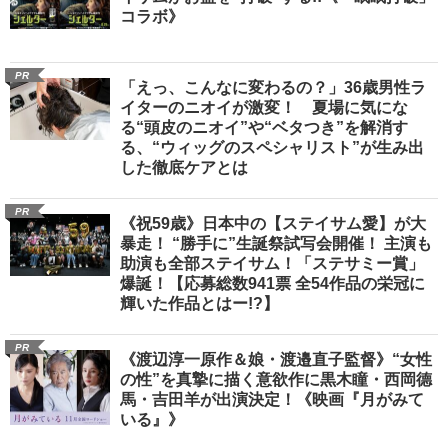
コラボ》
PR
「えっ、こんなに変わるの？」36歳男性ラ
イターのニオイが激変！ 夏場に気にな
る“頭皮のニオイ”や“ベタつき”を解消す
る、“ウィッグのスペシャリスト”が生み出
した徹底ケアとは
PR
《祝59歳》日本中の【ステイサム愛】が大
暴走！ “勝手に”生誕祭試写会開催！ 主演も
助演も全部ステイサム！「ステサミー賞」
爆誕！【応募総数941票 全54作品の栄冠に
輝いた作品とはー!?】
PR
《渡辺淳一原作＆娘・渡邉直子監督》“女性
の性”を真摯に描く意欲作に黒木瞳・西岡德
馬・吉田羊が出演決定！《映画『月がみて
いる』》