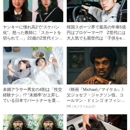
ヤンキーに憧れ高2で“スケバン
韓国スポーツ界で最高の年俸5億
化”、怒った教師に「スカートを
円はプロゲーマー!? Z世代には
切られて…」22歳のZ世代インフ
大人気でも親世代は「子供をeス
ルエンサーが“昭和”にハマったワ
ポーツ塾に通わせたくはない」
ケ
という“断絶”が…
未婚アラサー男女の4割は「性交
《映画『Michael／マイケル』》
経験ナシ」!? “未婚率”が上昇し
父ジョセフ・ジャクソン役、コ
ている日本でパートナーを選ぶ
ールマン・ドミンゴ オフィシャ
うえでの“意外に大事な発想”とは
ルインタビュー“観客を魅了した
PR（キノフィルムズ）
名優、複雑な父親像への想いを
語る”《日本興収70億円突破》