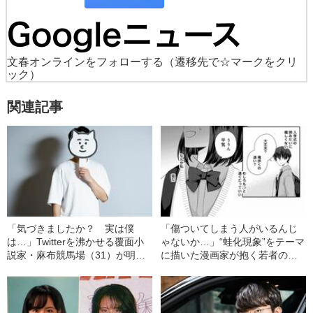
文春オンラインをフォローする
（遷移先で☆マークをクリ
ック）
関連記事
「気づきましたか？ 実は僕
「傷ついてしまう人がいるんじ
は…」Twitterを沸かせる覆面小
ゃないか…」“蛙化現象”をテーマ
説家・麻布競馬場（31）が明か
に描いた漫画家が抱く若者の間
す自らの“素顔”
での流行の“違和感”