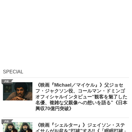
SPECIAL
PR
《映画『Michael／マイケル』》父ジョセ
フ・ジャクソン役、コールマン・ドミンゴ
オフィシャルインタビュー“観客を魅了した
名優、複雑な父親像への想いを語る”《日本
興収70億円突破》
PR
《映画『シェルター』》ジェイソン・ステ
イサムがお盆を“打破”する!!《「眠眠打破」