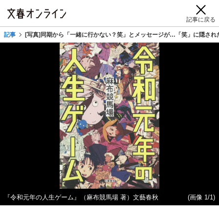
記事に戻る
記事
[写真]同期から「一緒に行かない？笑」とメッセージが…「笑」に隠され
『令和元年の人生ゲーム』（麻布競馬場 著）文藝春秋
(画像 1/1)