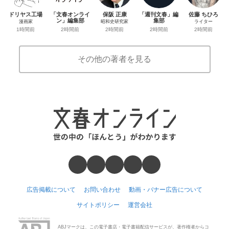
ドリヤス工場
「文春オンライ
保阪 正康
「週刊文春」編
佐藤 ちひろ
ン」編集部
集部
漫画家
昭和史研究家
ライター
2時間前
2時間前
1時間前
2時間前
2時間前
その他の著者を見る
広告掲載について
お問い合わせ
動画・バナー広告について
サイトポリシー
運営会社
ABJマークは、この電子書店・電子書籍配信サービスが、著作権者からコ