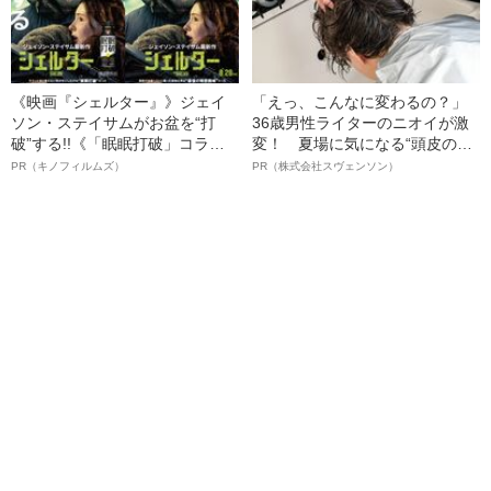
《映画『シェルター』》ジェイ
「えっ、こんなに変わるの？」
ソン・ステイサムがお盆を“打
36歳男性ライターのニオイが激
破”する!!《「眠眠打破」コラ
変！ 夏場に気になる“頭皮のニ
ボ》
オイ”や“ベタつき”を解消す
PR（キノフィルムズ）
PR（株式会社スヴェンソン）
る、“ウィッグのスペシャリス
ト”が生み出した徹底ケアとは