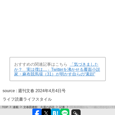
おすすめの関連記事はこちら
「気づきました
か？ 実は僕は…」Twitterを沸かせる覆面小説
家・麻布競馬場（31）が明かす自らの“素顔”
source :
週刊文春 2024年4月4日号
ライフ
読書
ライフスタイル
TOP
連載
文春図書館 今週の必読
記事
[写真]同期から「一緒に行かない