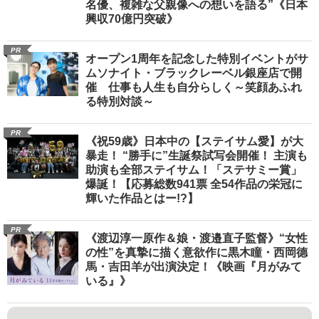
名優、複雑な父親像への想いを語る”《日本
興収70億円突破》
PR
オープン1周年を記念した特別イベントがサ
ムソナイト・ブラックレーベル銀座店で開
催 仕事も人生も自分らしく～笑顔あふれ
る特別対談～
PR
《祝59歳》日本中の【ステイサム愛】が大
暴走！ “勝手に”生誕祭試写会開催！ 主演も
助演も全部ステイサム！「ステサミー賞」
爆誕！【応募総数941票 全54作品の栄冠に
輝いた作品とはー!?】
PR
《渡辺淳一原作＆娘・渡邉直子監督》“女性
の性”を真摯に描く意欲作に黒木瞳・西岡德
馬・吉田羊が出演決定！《映画『月がみて
いる』》