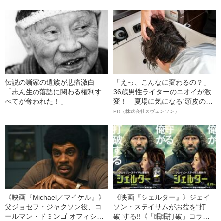
せるまで《「笑点」卒業》
に惚れたか」
伝説の噺家の遺族が悲痛激白
「えっ、こんなに変わるの？」
「志ん生の落語に関わる権利す
36歳男性ライターのニオイが激
べてが奪われた！」
変！ 夏場に気になる“頭皮のニ
オイ”や“ベタつき”を解消す
PR（株式会社スヴェンソン）
る、“ウィッグのスペシャリス
ト”が生み出した徹底ケアとは
《映画『Michael／マイケル』》
《映画『シェルター』》ジェイ
父ジョセフ・ジャクソン役、コ
ソン・ステイサムがお盆を“打
ールマン・ドミンゴ オフィシャ
破”する!!《「眠眠打破」コラ