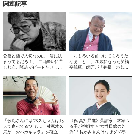
関連記事
公務と酒で大切なのは「酒に決
「おもろい名前つけてもろうた
まってるだろ！」 二日酔いに苦
なあ、と…」70歳になった笑福
しむ立川談志がビートたけしに
亭鶴瓶、師匠が「鶴瓶」の名前
伝えた衝撃的な“お願い”
に込めた“きつい洒落”
「歌丸さんには“木久ちゃんは死
《祝 真打昇進》落語家・林家つ
人で食べてる”とも…」林家木久
る子が挑戦する“女性目線の芝
扇が「おバカキャラ」を確立さ
浜”「おかみさんはなぜダメ亭主