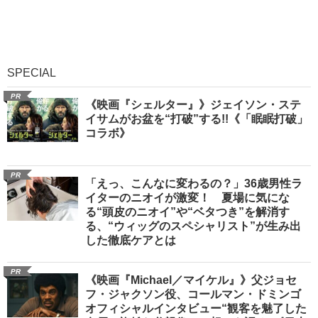
SPECIAL
PR
《映画『シェルター』》ジェイソン・ステ
イサムがお盆を“打破”する!!《「眠眠打破」
コラボ》
PR
「えっ、こんなに変わるの？」36歳男性ラ
イターのニオイが激変！ 夏場に気にな
る“頭皮のニオイ”や“ベタつき”を解消す
る、“ウィッグのスペシャリスト”が生み出
した徹底ケアとは
PR
《映画『Michael／マイケル』》父ジョセ
フ・ジャクソン役、コールマン・ドミンゴ
オフィシャルインタビュー“観客を魅了した