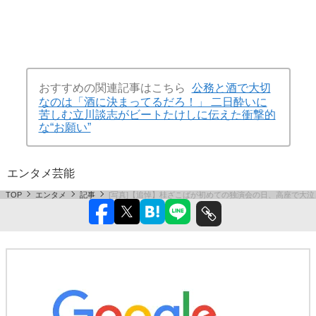
おすすめの関連記事はこちら
公務と酒で大切
なのは「酒に決まってるだろ！」 二日酔いに
苦しむ立川談志がビートたけしに伝えた衝撃的
な“お願い”
エンタメ
芸能
TOP
エンタメ
記事
[写真]【追悼】桂ざこばが初めての独演会の日、高座で大泣