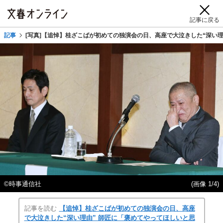
記事に戻る
記事
[写真]【追悼】桂ざこばが初めての独演会の日、高座で大泣きした“深い
©時事通信社
(画像 1/4)
記事を読む
【追悼】桂ざこばが初めての独演会の日、高座
で大泣きした“深い理由” 師匠に「褒めてやってほしいと思