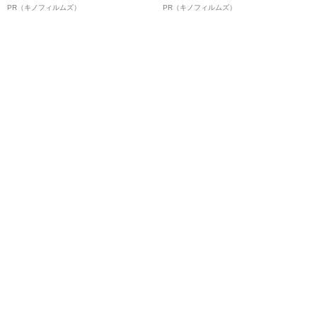
ルインタビュー“観客を魅了した
ボ》
PR（キノフィルムズ）
PR（キノフィルムズ）
名優、複雑な父親像への想いを
語る”《日本興収70億円突破》