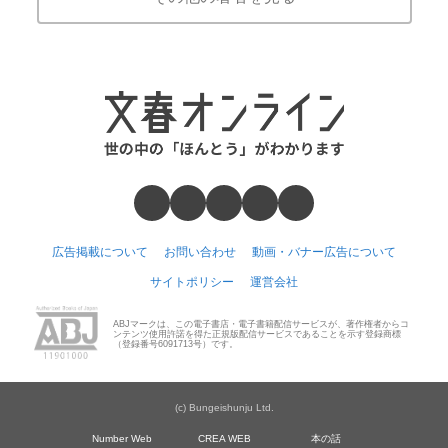
広告掲載について
お問い合わせ
動画・バナー広告について
サイトポリシー
運営会社
ABJマークは、この電子書店・電子書籍配信サービスが、著作権者からコ
ンテンツ使用許諾を得た正規版配信サービスであることを示す登録商標
（登録番号6091713号）です。
(c) Bungeishunju Ltd.
Number Web
CREA WEB
本の話