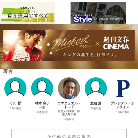
著者
守田 哲
柚木 麻子
エマニュエル・
渡辺 清
プレジデントオ
トッド
ンライン
作家
1時間前
2時間前
歴史人口学者・家
13時間前
2時間前
族人類学者
2時間前
その他の著者を見る