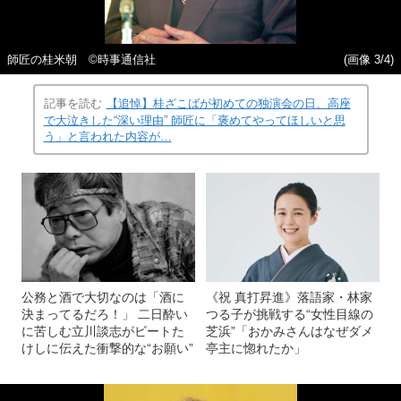
師匠の桂米朝 ©時事通信社
(画像 3/4)
記事を読む
【追悼】桂ざこばが初めての独演会の日、高座
で大泣きした“深い理由” 師匠に「褒めてやってほしいと思
う」と言われた内容が…
公務と酒で大切なのは「酒に
《祝 真打昇進》落語家・林家
決まってるだろ！」 二日酔い
つる子が挑戦する“女性目線の
に苦しむ立川談志がビートた
芝浜”「おかみさんはなぜダメ
けしに伝えた衝撃的な“お願い”
亭主に惚れたか」