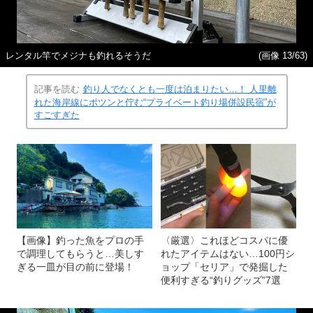
レンタル竿でメジナも釣れるそうだ
(画像 13/63)
記事を読む
釣り人でなくとも一度は泊まりたい…！ 人里離
れた海岸線にポツンと佇む“プライベート釣り場併設民宿”が
すごすぎた
【画像】釣った魚をプロの手
〈厳選〉これほどコスパに優
で調理してもらうと…美しす
れたアイテムはない…100円シ
ぎる一皿が目の前に登場！
ョップ「セリア」で発掘した
便利すぎる“釣りグッズ”7選