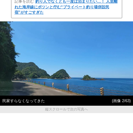
記事を読む
釣り人でなくとも一度は泊まりたい…！ 人里離
れた海岸線にポツンと佇む“プライベート釣り場併設民
宿”がすごすぎた
民家すらなくなってきた
(画像 2/63)
縦スクロールで次の写真へ