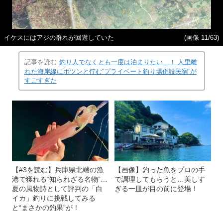
イケスにはアジの群れが回遊していた
(画像 11/63)
記事を読む
釣り人でなくとも一度は泊まりたい…！ 人里離
れた海岸線にポツンと佇む“プライベート釣り場併設民宿”が
すごすぎた
【#3を読む】兵庫県北端の漁
【画像】釣った魚をプロの手
港で獲れる“知られざる名物”…
で調理してもらうと…美しす
夏の風物詩として評判の「白
ぎる一皿が目の前に登場！
イカ」釣りに挑戦してみる
と“まさかの釣果”が！