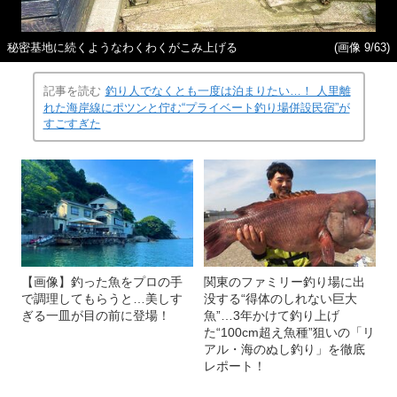
秘密基地に続くようなわくわくがこみ上げる
(画像 9/63)
記事を読む
釣り人でなくとも一度は泊まりたい…！ 人里離
れた海岸線にポツンと佇む“プライベート釣り場併設民宿”が
すごすぎた
【画像】釣った魚をプロの手
関東のファミリー釣り場に出
で調理してもらうと…美しす
没する“得体のしれない巨大
ぎる一皿が目の前に登場！
魚”…3年かけて釣り上げ
た“100cm超え魚種”狙いの「リ
アル・海のぬし釣り」を徹底
レポート！