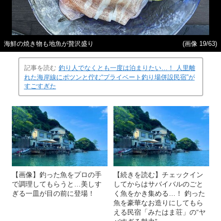
海鮮の焼き物も地魚が贅沢盛り
(画像 19/63)
記事を読む
釣り人でなくとも一度は泊まりたい…！ 人里離
れた海岸線にポツンと佇む“プライベート釣り場併設民宿”が
すごすぎた
【画像】釣った魚をプロの手
【続きを読む】チェックイン
で調理してもらうと…美しす
してからはサバイバルのごと
ぎる一皿が目の前に登場！
く魚をかき集める…！ 釣った
魚を豪華なお造りにしてもら
える民宿「みたはま荘」の“ヤ