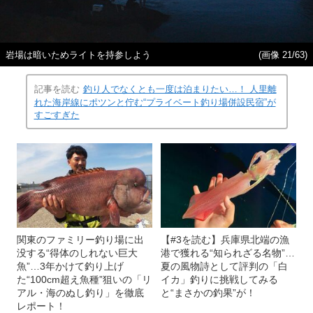
岩場は暗いためライトを持参しよう
(画像 21/63)
記事を読む
釣り人でなくとも一度は泊まりたい…！ 人里離
れた海岸線にポツンと佇む“プライベート釣り場併設民宿”が
すごすぎた
関東のファミリー釣り場に出
【#3を読む】兵庫県北端の漁
没する“得体のしれない巨大
港で獲れる“知られざる名物”…
魚”…3年かけて釣り上げ
夏の風物詩として評判の「白
た“100cm超え魚種”狙いの「リ
イカ」釣りに挑戦してみる
アル・海のぬし釣り」を徹底
と“まさかの釣果”が！
レポート！