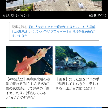
ちょい投げポイント
(画像 15/63)
記事を読む
釣り人でなくとも一度は泊まりたい…！ 人里離
れた海岸線にポツンと佇む“プライベート釣り場併設民宿”が
すごすぎた
【#3を読む】兵庫県北端の漁
【画像】釣った魚をプロの手
港で獲れる“知られざる名物”…
で調理してもらうと…美しす
夏の風物詩として評判の「白
ぎる一皿が目の前に登場！
イカ」釣りに挑戦してみる
と“まさかの釣果”が！