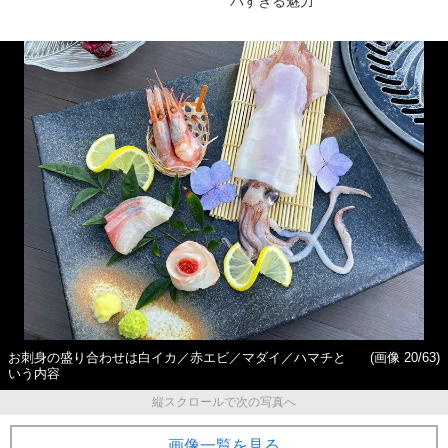
バすぎる魅力”
お刺身の盛り合わせは白イカ／赤エビ／マダイ／ハマチと
(画像 20/63)
いう内容
縦スクロールで次の写真へ
画像一覧を見る