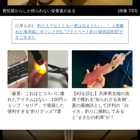
畳部屋からしか得られない栄養素がある
(画像 7/63)
記事を読む
釣り人でなくとも一度は泊まりたい…！ 人里離
れた海岸線にポツンと佇む“プライベート釣り場併設民宿”が
すごすぎた
〈厳選〉これほどコスパに優
【#3を読む】兵庫県北端の漁
れたアイテムはない…100円シ
港で獲れる“知られざる名物”…
ョップ「セリア」で発掘した
夏の風物詩として評判の「白
便利すぎる“釣りグッズ”7選
イカ」釣りに挑戦してみる
と“まさかの釣果”が！