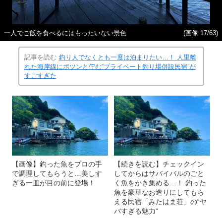
一人でご飯を食べるにはもったいない景色
(画像 17/63)
記事を読む
釣り人でなくとも一度は泊まりたい…！ 人里離
れた海岸線にポツンと佇む“プライベート釣り場併設民宿”が
すごすぎた
【画像】釣った魚をプロの手
【続きを読む】チェックイン
で調理してもらうと…美しす
してからはサバイバルのごと
ぎる一皿が目の前に登場！
く魚をかき集める…！ 釣った
魚を豪華なお造りにしてもら
える民宿「みたはま荘」の“ヤ
バすぎる魅力”