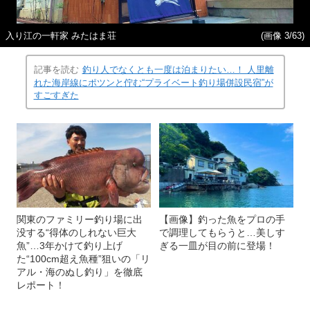
入り江の一軒家 みたはま荘
(画像 3/63)
記事を読む
釣り人でなくとも一度は泊まりたい…！ 人里離
れた海岸線にポツンと佇む“プライベート釣り場併設民宿”が
すごすぎた
関東のファミリー釣り場に出
【画像】釣った魚をプロの手
没する“得体のしれない巨大
で調理してもらうと…美しす
魚”…3年かけて釣り上げ
ぎる一皿が目の前に登場！
た“100cm超え魚種”狙いの「リ
アル・海のぬし釣り」を徹底
レポート！