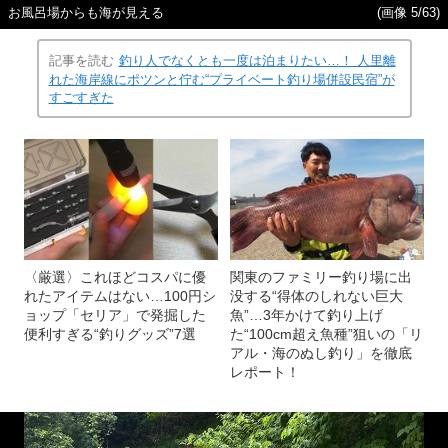
お風呂場からも海が見える
(画像 5/63)
記事を読む
釣り人でなくとも一度は泊まりたい…！ 人里離
れた海岸線にポツンと佇む“プライベート釣り場併設民宿”が
すごすぎた
〈厳選〉これほどコスパに優
関東のファミリー釣り場に出
れたアイテムはない…100円シ
没する“得体のしれない巨大
ョップ「セリア」で発掘した
魚”…3年かけて釣り上げ
便利すぎる“釣りグッズ”7選
た“100cm超え魚種”狙いの「リ
アル・海のぬし釣り」を徹底
レポート！