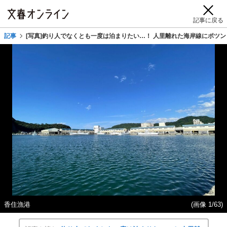
記事に戻る
記事
[写真]釣り人でなくとも一度は泊まりたい…！ 人里離れた海岸線にポツ
香住漁港
(画像 1/63)