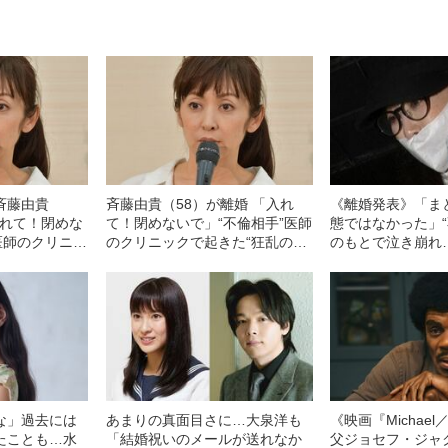
斉藤由貴
斉藤由貴（58）が離婚 「入れ
《離婚発表》「ま
入れて！閉めな
て！閉めないで」“不倫相手”医師
態ではなかった」“
医師のクリニッ
のクリニックで起きた“狂乱の一
のもとで泣き崩れ
一夜”「斉藤さ
夜”「斉藤さんは尋常ではない様
（58）が起こして
様子で…」
子で…」
トラブル”の一部
な」過去には
あまりの真面目さに…大泉洋も
《映画『Michae
たことも…水
「結婚祝いのメールが送れなか
父ジョセフ・ジャ