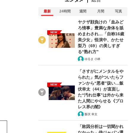
最新
24時間
週間
月間
写真
ヤクザ顔負けの「血みど
ろ情事」豊満な身体を舐
NEW
めまわされ…「自称16歳
美少女」怪演中、かたせ
7/9
梨乃（69）の美しすぎ
る“熟れ方”
ゆるま 小林
「さすがにメンタルをや
られた」気がついたらフ
ァンから“悪者”扱い…飯
NEW
伏幸太（44）が直面し
た“汚れ仕事”は外から来
た人間にやらせる《プロ
レス界の闇》
飯伏 幸太
「敗因分析は一切聞かれ
なかった」侍ジャパン選