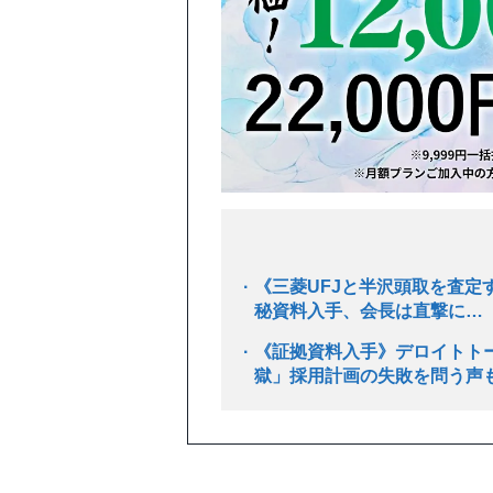
《三菱UFJと半沢頭取を査定
秘資料入手、会長は直撃に…
《証拠資料入手》デロイトトー
獄」採用計画の失敗を問う声