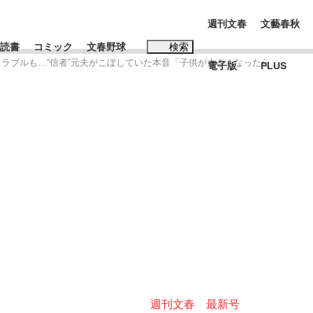
週刊文春
文藝春秋
読書
コミック
文春野球
検索
察トラブルも…“信者”元夫がこぼしていた本音「子供が大きくなったら…」
電子版
PLUS
インタビュー
読書
#松田聖子
む将棋
BC日本代表“敗戦”の真実 選手が明かす...
週刊文春 最新号