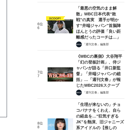
「最悪の空気のまま解
散」WBC日本代表“敗
SCOOP!
戦”の真実 選手が明か
6位
す“井端ジャパン”首脳陣
6
ほんとうの評価「良い距
離感だったコーチは…」
「週刊文春」編集部
《WBCの裏側》大谷翔平
「幻の登板計画」、侍ジ
ャパンが語る「井口新監
7位
督」「井端ジャパンの総
7
括」…「週刊文春」が報
じたWBC2026スクープ
「週刊文春」編集部
「生理が来ないの」チョ
コバナナをくわえ、自ら
の経血を…“狂気すぎる
JK”を熱演、旧ジャニーズ
8位
8
系アイドルの【推しの