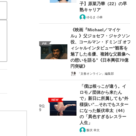
子】原菜乃華（22）の早
熟キャリア
ゆるま 小林
《映画『Michael／マイケ
ル』》父ジョセフ・ジャクソン
役、コールマン・ドミンゴ オフ
PR
ィシャルインタビュー“観客を
魅了した名優、複雑な父親像へ
の想いを語る”《日本興収70億
円突破》
「文春オンライン」編集部
「僕は根っこが違う。イ
ロモノ団体から来たん
で」新日に所属しても“外
NEW
様扱い”…それでもスター
9位
9
になった飯伏幸太（44）
の「異色すぎるレスラー
人生」
飯伏 幸太