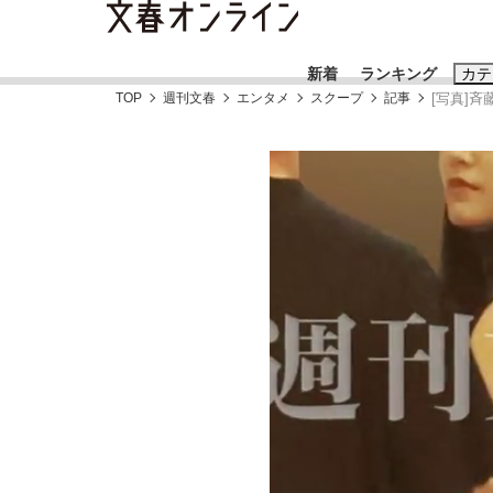
新着
ランキング
カテ
TOP
週刊文春
エンタメ
スクープ
記事
[写真]
スクープ
ニュー
おすすめのキ
#藤田晋
#三
#玉木雄一郎
「90%は失敗する。でも…」本田圭佑が初め
終戦から81年