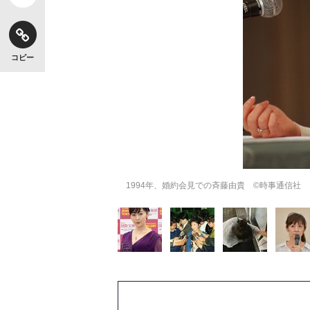
コピー
キングの誕生を、目撃せよ。
1994年、婚約会見での斉藤由貴 ©時事通信社
いまさら聞けない資産運用のすべて