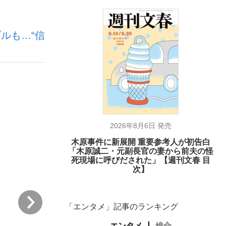
ルも…“信
が悲しい」『北の国から』倉本聰氏（91...
2026年8月6日 発売
木原事件に新展開 重要参考人が初告白
「木原誠二・元副長官の妻から前夫の怪
死現場に呼びだされた」【週刊文春 目
次】
次
「エンタメ」記事のランキング
エンタメ
総合