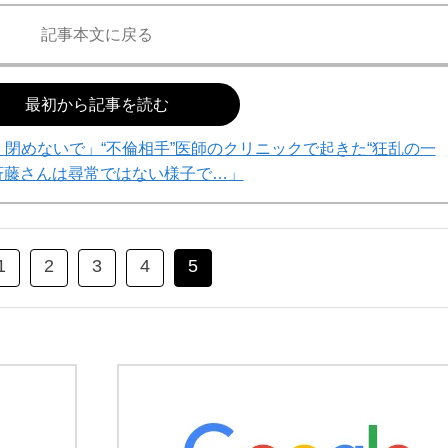
記事本文に戻る
最初から記事を読む
！閉めないで」“不倫相手”医師のクリニックで起きた“狂乱の一
斉藤さんは尋常ではない様子で…」
1
2
3
4
5