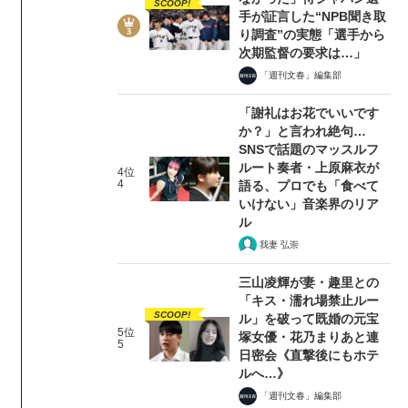
SCOOP!
手が証言した“NPB聞き取
り調査”の実態「選手から
次期監督の要求は…」
「週刊文春」編集部
「謝礼はお花でいいです
か？」と言われ絶句…
SNSで話題のマッスルフ
ルート奏者・上原麻衣が
4位
4
語る、プロでも「食べて
いけない」音楽界のリア
ル
我妻 弘崇
三山凌輝が妻・趣里との
「キス・濡れ場禁止ルー
SCOOP!
ル」を破って既婚の元宝
5位
塚女優・花乃まりあと連
5
日密会《直撃後にもホテ
ルへ…》
「週刊文春」編集部