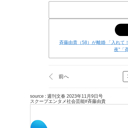
斉藤由貴（58）が離婚 「入れて
夜”「
前へ
source :
週刊文春 2023年11月9日号
スクープ
エンタメ
社会
芸能
#斉藤由貴