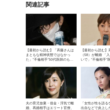
関連記事
【最初から読む】「斉藤さんは
【最初から読む】
まともな精神状態ではなかっ
（58）が離婚 「
た」“不倫相手”50代医師のもと
いで」“不倫相手”
で泣き崩れ…斉藤由貴（58）が
クで起きた“狂乱の
起こしていた”警察出動トラブ
んは尋常ではない
ル”の一部始終
夫の育児放棄・借金・浮気で離
「女性が性を語る
婚、再婚相手はエリート官僚、
出自などで炎上し