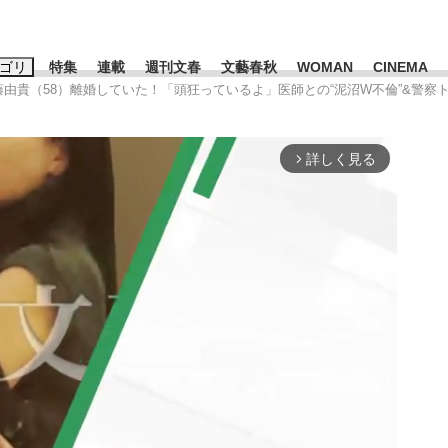
ゴリ
特集
連載
週刊文春
文藝春秋
WOMAN
CINEMA
斉藤由貴（58）離婚していた！「頭狂っているよ」医師との“泥沼W不倫”&警
キーワード入力
ス
エンタメ
ライフ
ビジネス
詳しく見る
arrow_forward_ios
ーワードタグ一覧
山凌輝
#高市早苗
#後藤真希
#森岡毅
#城彰二
#内田有紀
観る将棋、読
#亀和田武
て明かした日本代表監督に...
「最悪の空気のまま解散」W