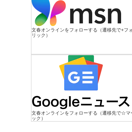
文春オンラインをフォローする
（遷移先で+フ
リック）
文春オンラインをフォローする
（遷移先で☆マ
ック）