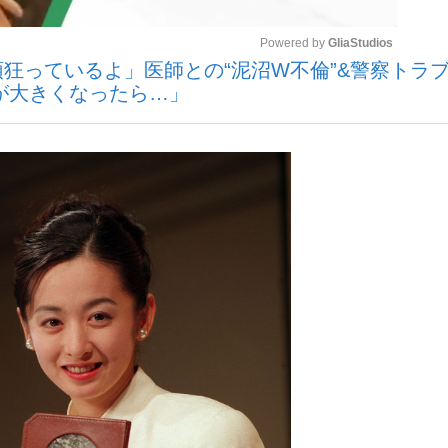
Powered by 
GliaStudios
狂っているよ」医師との“泥沼W不倫”&警察トラブ
が大きくなったら…」
Mute
手が証言した“NPB聞...
「クマが悪者扱いされているの
カー日本代表・森保一監督...