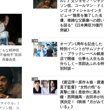
ル』》父ジョセフ・ジャク
ソン役、コールマン・ドミ
ンゴ オフィシャルインタ
ビュー“観客を魅了した名
優、複雑な父親像への想い
を語る”《日本興収70億円
突破》
PR
オープン1周年を記念した
特別イベントがサムソナイ
ともな精神状
ト・ブラックレーベル銀座
不倫相手”医師
店で開催 仕事も人生も自
…斉藤由貴
分らしく～笑顔あふれる特
いた”警察出動
別対談～
始終
PR
《渡辺淳一原作＆娘・渡邉
直子監督》“女性の性”を
真摯に描く意欲作に黒木
瞳・西岡德馬・吉田羊が出
演決定！《映画『月がみて
l／マイケル』》
いる』》
クソン役、コ