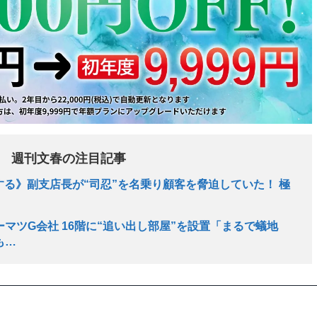
週刊文春の注目記事
する》副支店長が“司忍”を名乗り顧客を脅迫していた！ 極
マツG会社 16階に“追い出し部屋”を設置「まるで蟻地
も…