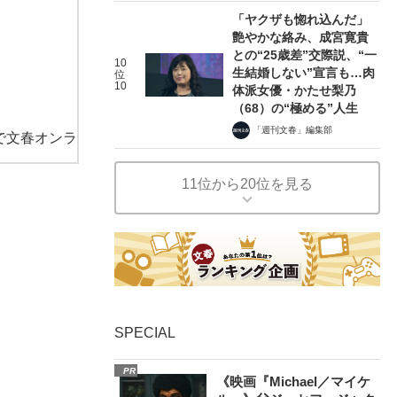
「ヤクザも惚れ込んだ」
艶やかな絡み、成宮寛貴
との“25歳差”交際説、“一
10
生結婚しない”宣言も…肉
位
10
体派女優・かたせ梨乃
（68）の“極める”人生
「週刊文春」編集部
で文春オンラ
11位から20位を見る
SPECIAL
PR
《映画『Michael／マイケ