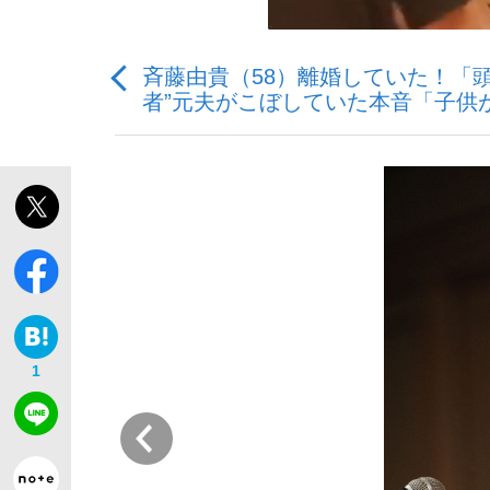
斉藤由貴（58）離婚していた！「頭
者”元夫がこぼしていた本音「子供
「敗因分析は一切聞かれなかった」侍ジャパン選
1
前
「目標達成できなかったからと言って…」サッ