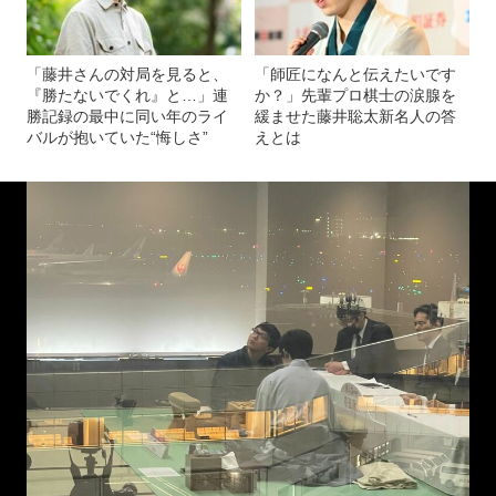
「藤井さんの対局を見ると、
「師匠になんと伝えたいです
『勝たないでくれ』と…」連
か？」先輩プロ棋士の涙腺を
勝記録の最中に同い年のライ
緩ませた藤井聡太新名人の答
バルが抱いていた“悔しさ”
えとは