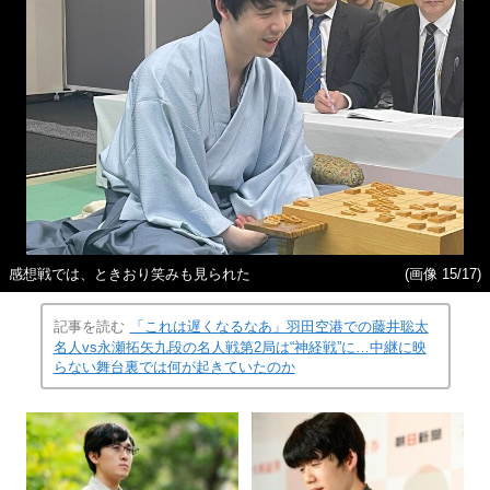
感想戦では、ときおり笑みも見られた
(画像 15/17)
記事を読む
「これは遅くなるなあ」羽田空港での藤井聡太
名人vs永瀬拓矢九段の名人戦第2局は“神経戦”に…中継に映
らない舞台裏では何が起きていたのか