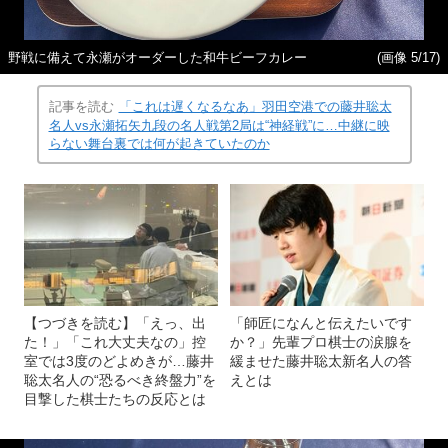
野戦に備えて永瀬がオーダーした和牛ビーフカレー
(画像 5/17)
記事を読む
「これは遅くなるなあ」羽田空港での藤井聡太
名人vs永瀬拓矢九段の名人戦第2局は“神経戦”に…中継に映
らない舞台裏では何が起きていたのか
【つづきを読む】「えっ、出
「師匠になんと伝えたいです
た！」「これ大丈夫なの」控
か？」先輩プロ棋士の涙腺を
室では3度のどよめきが…藤井
緩ませた藤井聡太新名人の答
聡太名人の“恐るべき終盤力”を
えとは
目撃した棋士たちの反応とは