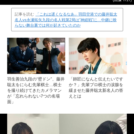
記事を読む
「これは遅くなるなあ」羽田空港での藤井聡太
名人vs永瀬拓矢九段の名人戦第2局は“神経戦”に…中継に映
らない舞台裏では何が起きていたのか
羽生善治九段の“壁ドン”、藤井
「師匠になんと伝えたいです
聡太をにらむ先輩棋士…棋士
か？」先輩プロ棋士の涙腺を
を撮り続けてきたカメラマン
緩ませた藤井聡太新名人の答
が「忘れられない7つの名場
えとは
面」