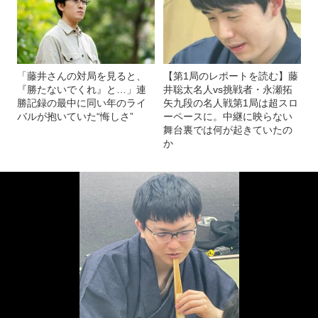
「藤井さんの対局を見ると、
【第1局のレポートを読む】藤
『勝たないでくれ』と…」連
井聡太名人vs挑戦者・永瀬拓
勝記録の最中に同い年のライ
矢九段の名人戦第1局は超スロ
バルが抱いていた“悔しさ”
ーペースに。中継に映らない
舞台裏では何が起きていたの
か