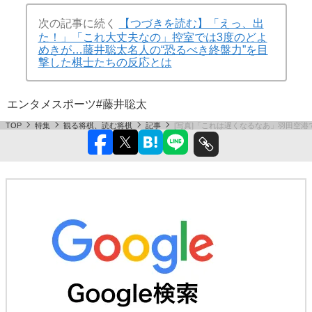
次の記事に続く
【つづきを読む】「えっ、出
た！」「これ大丈夫なの」控室では3度のどよ
めきが…藤井聡太名人の“恐るべき終盤力”を目
撃した棋士たちの反応とは
エンタメ
スポーツ
#藤井聡太
TOP
特集
観る将棋、読む将棋
記事
[写真]「これは遅くなるなあ」羽田空港