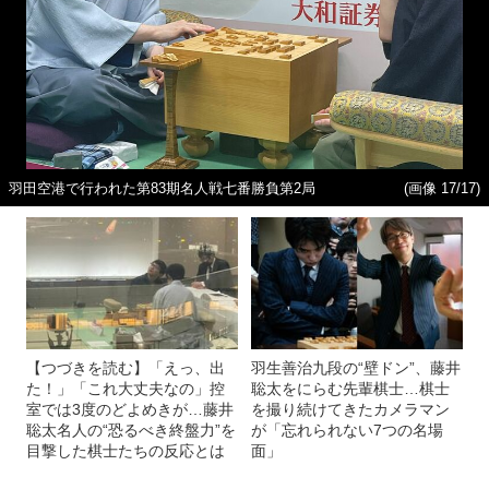
羽田空港で行われた第83期名人戦七番勝負第2局
(画像 17/17)
【つづきを読む】「えっ、出
羽生善治九段の“壁ドン”、藤井
た！」「これ大丈夫なの」控
聡太をにらむ先輩棋士…棋士
室では3度のどよめきが…藤井
を撮り続けてきたカメラマン
聡太名人の“恐るべき終盤力”を
が「忘れられない7つの名場
目撃した棋士たちの反応とは
面」