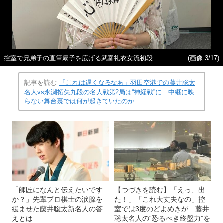
控室で兄弟子の直筆扇子を広げる武富礼衣女流初段
(画像 3/17)
記事を読む
「これは遅くなるなあ」羽田空港での藤井聡太
名人vs永瀬拓矢九段の名人戦第2局は“神経戦”に…中継に映
らない舞台裏では何が起きていたのか
「師匠になんと伝えたいです
【つづきを読む】「えっ、出
か？」先輩プロ棋士の涙腺を
た！」「これ大丈夫なの」控
緩ませた藤井聡太新名人の答
室では3度のどよめきが…藤井
えとは
聡太名人の“恐るべき終盤力”を