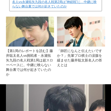
名人vs永瀬拓矢九段の名人戦第2局は“神経戦”に…中継に映
らない舞台裏では何が起きていたのか
【第1局のレポートを読む】藤
「師匠になんと伝えたいです
井聡太名人vs挑戦者・永瀬拓
か？」先輩プロ棋士の涙腺を
矢九段の名人戦第1局は超スロ
緩ませた藤井聡太新名人の答
ーペースに。中継に映らない
えとは
舞台裏では何が起きていたの
か