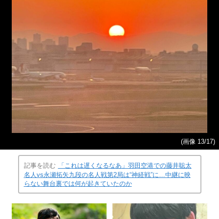
(画像 13/17)
記事を読む
「これは遅くなるなあ」羽田空港での藤井聡太
名人vs永瀬拓矢九段の名人戦第2局は“神経戦”に…中継に映
らない舞台裏では何が起きていたのか