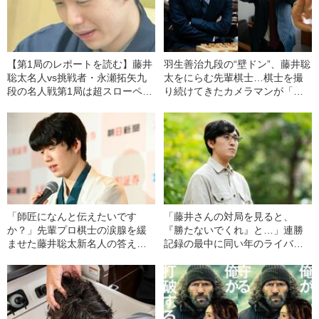
【第1局のレポートを読む】藤井
羽生善治九段の“壁ドン”、藤井聡
聡太名人vs挑戦者・永瀬拓矢九
太をにらむ先輩棋士…棋士を撮
段の名人戦第1局は超スローペー
り続けてきたカメラマンが「忘
スに。中継に映らない舞台裏で
れられない7つの名場面」
は何が起きていたのか
「師匠になんと伝えたいです
「藤井さんの対局を見ると、
か？」先輩プロ棋士の涙腺を緩
『勝たないでくれ』と…」連勝
ませた藤井聡太新名人の答えと
記録の最中に同い年のライバル
は
が抱いていた“悔しさ”