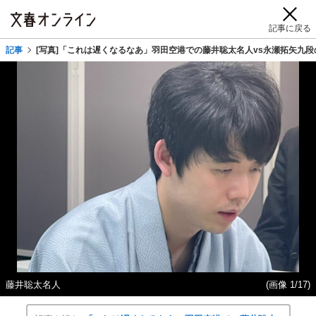
記事に戻る
記事
[写真]「これは遅くなるなあ」羽田空港での藤井聡太名人vs永瀬拓矢九
藤井聡太名人
(画像 1/17)