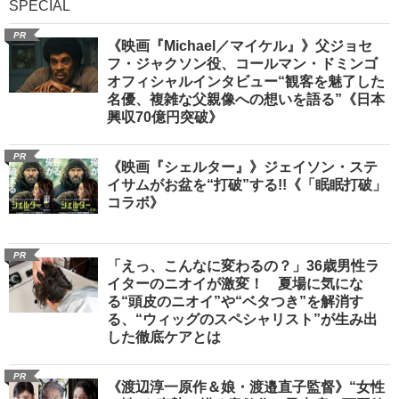
SPECIAL
PR
《映画『Michael／マイケル』》父ジョセ
フ・ジャクソン役、コールマン・ドミンゴ
オフィシャルインタビュー“観客を魅了した
名優、複雑な父親像への想いを語る”《日本
興収70億円突破》
PR
《映画『シェルター』》ジェイソン・ステ
イサムがお盆を“打破”する!!《「眠眠打破」
コラボ》
PR
「えっ、こんなに変わるの？」36歳男性ラ
イターのニオイが激変！ 夏場に気にな
る“頭皮のニオイ”や“ベタつき”を解消す
る、“ウィッグのスペシャリスト”が生み出
した徹底ケアとは
PR
《渡辺淳一原作＆娘・渡邉直子監督》“女性