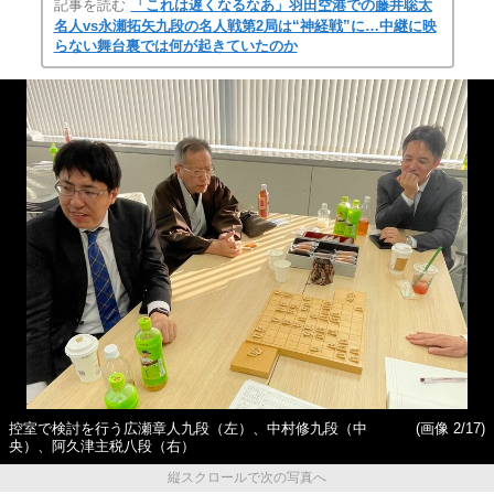
記事を読む
「これは遅くなるなあ」羽田空港での藤井聡太
名人vs永瀬拓矢九段の名人戦第2局は“神経戦”に…中継に映
らない舞台裏では何が起きていたのか
控室で検討を行う広瀬章人九段（左）、中村修九段（中
(画像 2/17)
央）、阿久津主税八段（右）
縦スクロールで次の写真へ