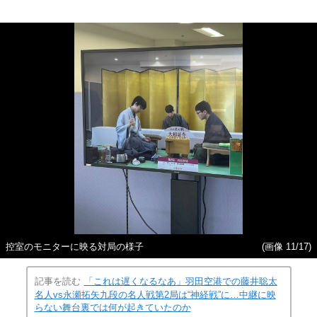
控室のモニターに映る対局の様子
(画像 11/17)
記事を読む
「これは遅くなるなあ」羽田空港での藤井聡太
名人vs永瀬拓矢九段の名人戦第2局は“神経戦”に…中継に映
らない舞台裏では何が起きていたのか