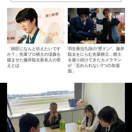
「師匠になんと伝えたいです
羽生善治九段の“壁ドン”、藤井
か？」先輩プロ棋士の涙腺を
聡太をにらむ先輩棋士…棋士
緩ませた藤井聡太新名人の答
を撮り続けてきたカメラマン
えとは
が「忘れられない7つの名場
面」