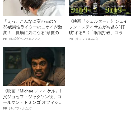
「えっ、こんなに変わるの？」
《映画『シェルター』》ジェイ
36歳男性ライターのニオイが激
ソン・ステイサムがお盆を“打
変！ 夏場に気になる“頭皮のニ
破”する!!《「眠眠打破」コラ
オイ”や“ベタつき”を解消す
ボ》
PR（株式会社スヴェンソン）
PR（キノフィルムズ）
る、“ウィッグのスペシャリス
ト”が生み出した徹底ケアとは
《映画『Michael／マイケル』》
父ジョセフ・ジャクソン役、コ
ールマン・ドミンゴ オフィシャ
ルインタビュー“観客を魅了した
PR（キノフィルムズ）
名優、複雑な父親像への想いを
語る”《日本興収70億円突破》