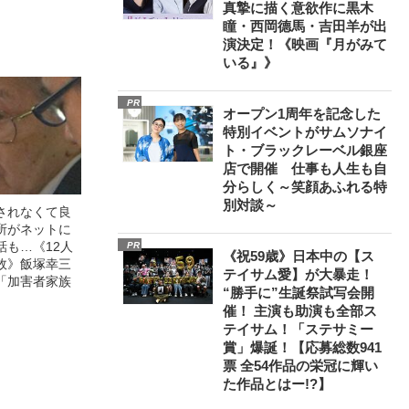
真摯に描く意欲作に黒木
瞳・西岡德馬・吉田羊が出
演決定！《映画『月がみて
いる』》
PR
オープン1周年を記念した
特別イベントがサムソナイ
ト・ブラックレーベル銀座
店で開催 仕事も人生も自
分らしく～笑顔あふれる特
別対談～
されなくて良
所がネットに
話も…《12人
PR
《祝59歳》日本中の【ス
故》飯塚幸三
テイサム愛】が大暴走！
「加害者家族
“勝手に”生誕祭試写会開
催！ 主演も助演も全部ス
テイサム！「ステサミー
賞」爆誕！【応募総数941
票 全54作品の栄冠に輝い
た作品とはー!?】