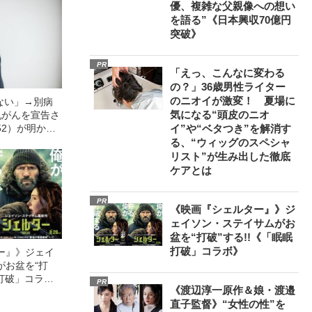
優、複雑な父親像への想い
を語る”《日本興収70億円
突破》
PR
「えっ、こんなに変わる
の？」36歳男性ライター
のニオイが激変！ 夏場に
ない」→別病
気になる“頭皮のニオ
乳がんを宣告さ
52）が明か
イ”や“ベタつき”を解消す
緯「場合によ
る、“ウィッグのスペシャ
すよって…」
リスト”が生み出した徹底
ケアとは
PR
《映画『シェルター』》ジ
ェイソン・ステイサムがお
盆を“打破”する!!《「眠眠
打破」コラボ》
ー』》ジェイ
がお盆を“打
眠打破」コラ
PR
《渡辺淳一原作＆娘・渡邉
直子監督》“女性の性”を