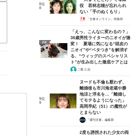
8位
役 若林志穂が忘れられ
8
ない「手のぬくもり」
「文春オンライン」特集班
「えっ、こんなに変わるの？」
36歳男性ライターのニオイが激
PR
変！ 夏場に気になる“頭皮の
ニオイ”や“ベタつき”を解消す
る、“ウィッグのスペシャリス
ト”が生み出した徹底ケアとは
二瓶 仁志
ヌードも不倫も厭わず、
離婚後も市川海老蔵や勝
地涼と浮名を…「離婚し
9位
てモテるようになった」
9
高岡早紀（51）の魔性が
とまらない
「週刊文春」編集部
2度も誘拐された少女の両