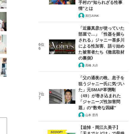
手村の“知られざる性事
情”とは
辰巳JUNK
「近藤真彦が使っていた
部屋で…」「性器を握ら
される」ジャニー喜多川
6位
による性加害、語り始め
6
た被害者たち《徹底取材
の裏側》
髙橋 大介
「父の通夜の晩、息子を
狙うジャニー氏に気づい
た」元SMAP草彅剛
7位
（49）が巻き込まれた
7
「ジャニーズ性加害問
題」の“数奇な因縁”
山本 雲丹
【追悼・岡江久美子】
SCOOP!
「天までとどけ」で母娘