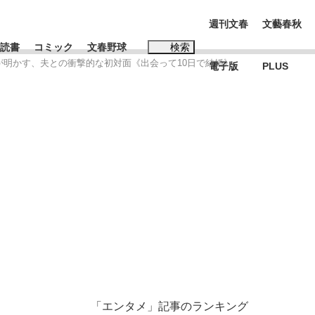
週刊文春
文藝春秋
読書
コミック
文春野球
検索
が明かす、夫との衝撃的な初対面《出会って10日で結婚》
電子版
PLUS
インタビュー
読書
#松田聖子
BC日本代表“敗戦”の真実 選手が明かす...
、私のいま
「エンタメ」記事のランキング