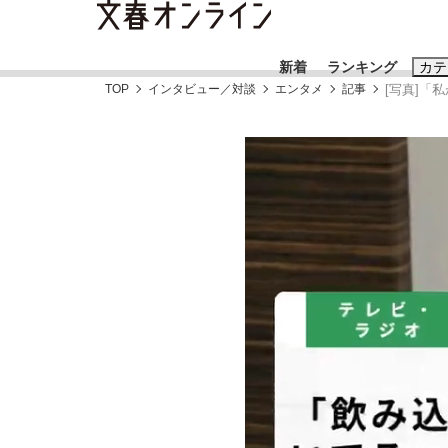
新着
ランキング
カテ
TOP
インタビュー／対談
エンタメ
記事
[写真]「
スクープ
ニュー
おすすめのキ
#藤田晋
#三
#玉木雄一郎
「90%は失敗する。でも…」本田圭佑が初め
終戦から81年