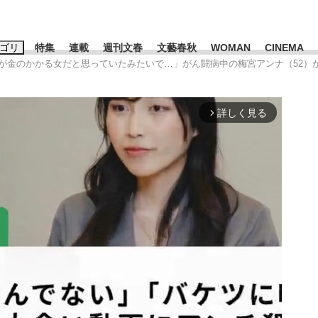
ゴリ
特集
連載
週刊文春
文藝春秋
WOMAN
CINEMA
私が金のかかる女だと思っていたみたいで…」がん闘病中の梅宮アンナ（52）
キーワード入力
ス
エンタメ
ライフ
ビジネス
詳しく見る
arrow_forward_ios
ーワードタグ一覧
山凌輝
#高市早苗
#後藤真希
#森岡毅
#城彰二
#内田有紀
#亀和田武
て明かした日本代表監督に...
「最悪の空気のまま解散」W
私のあのとき