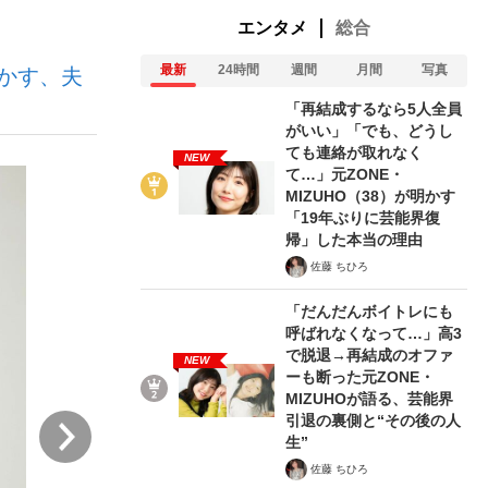
エンタメ
総合
最新
24時間
週間
月間
写真
かす、夫
「再結成するなら5人全員
がいい」「でも、どうし
ても連絡が取れなく
NEW
て…」元ZONE・
が悲しい」『北の国から』倉本聰氏（91...
を、目撃せよ。
MIZUHO（38）が明かす
「19年ぶりに芸能界復
帰」した本当の理由
佐藤 ちひろ
「だんだんボイトレにも
呼ばれなくなって…」高3
で脱退→再結成のオファ
NEW
ーも断った元ZONE・
MIZUHOが語る、芸能界
引退の裏側と“その後の人
次
生”
佐藤 ちひろ