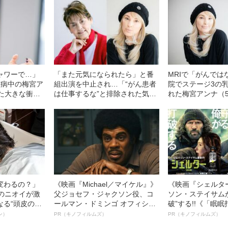
ャワーで…」
「また元気になられたら」と番
MRIで「がんでは
闘病中の梅宮ア
組出演を中止され…「“がん患者
院でステージ3の
けた大きな衝撃
は仕事するな”と排除された気持
れた梅宮アンナ（
恐怖
ちに」梅宮アンナ（52）が語
す、検査までの経
る、がん治療と仕事のリアル
っては人が死にま
変わるの？」
《映画『Michael／マイケル』》
《映画『シェルタ
ーのニオイが激
父ジョセフ・ジャクソン役、コ
ソン・ステイサム
なる“頭皮のニ
ールマン・ドミンゴ オフィシャ
破”する!!《「眠
”を解消す
ルインタビュー“観客を魅了した
ボ》
ン）
PR（キノフィルムズ）
PR（キノフィルムズ）
スペシャリス
名優、複雑な父親像への想いを