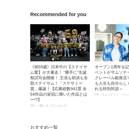
ト”が生み出した
Recommended for you
《祝59歳》日本中の【ステイサ
オープン1周年を
ム愛】が大暴走！ “勝手に”生誕
ベントがサムソナ
祭試写会開催！ 主演も助演も全
クレーベル銀座店
部ステイサム！「ステサミー
も人生も自分らし
賞」爆誕！【応募総数941票 全
れる特別対談～
54作品の栄冠に輝いた作品とは
PR（サムソナイト・ジャ
ー!?】
PR（（株）キノフィルムズ）
おすすめ一覧