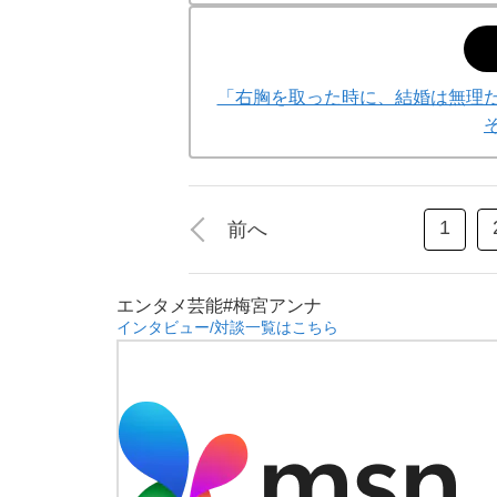
「右胸を取った時に、結婚は無理だ
1
前へ
エンタメ
芸能
#梅宮アンナ
インタビュー/対談一覧はこちら