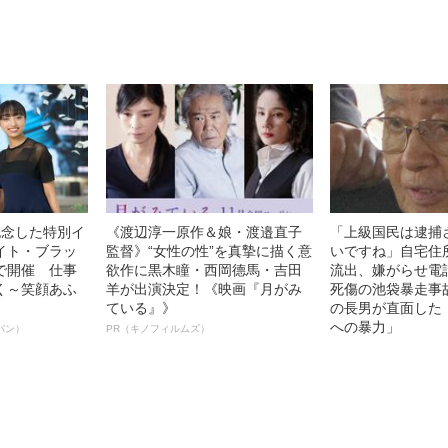
徹底ケアとは
語る”《日本興収70億円突破》
記念した特別イ
《渡辺淳一原作＆娘・渡邉直子
「上級国民は逮捕
イト・ブラッ
監督》“女性の性”を真摯に描く意
いですね」自宅住
で開催 仕事
欲作に黒木瞳・西岡德馬・吉田
流出、嫌がらせ電
く～笑顔あふ
羊が出演決定！《映画『月がみ
死傷の池袋暴走事
ている』》
の長男が直面した
への暴力」
パン）
PR（キノフィルムズ）