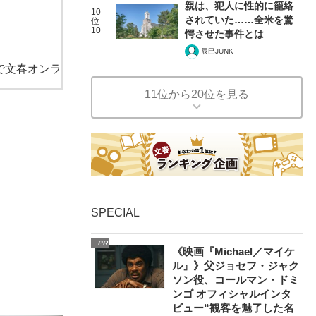
親は、犯人に性的に籠絡
10
されていた……全米を驚
位
10
愕させた事件とは
辰巳JUNK
で文春オンラ
11位から20位を見る
SPECIAL
PR
《映画『Michael／マイケ
ル』》父ジョセフ・ジャク
ソン役、コールマン・ドミ
ンゴ オフィシャルインタ
ビュー“観客を魅了した名