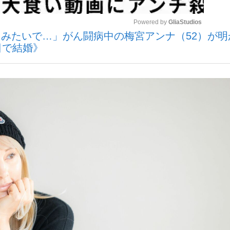
Powered by 
GliaStudios
みたいで…」がん闘病中の梅宮アンナ（52）が明
日で結婚》
Mute
手が証言した“NPB聞...
「クマが悪者扱いされているの
キングの誕生
もっと見る
カー日本代表・森保一監督...