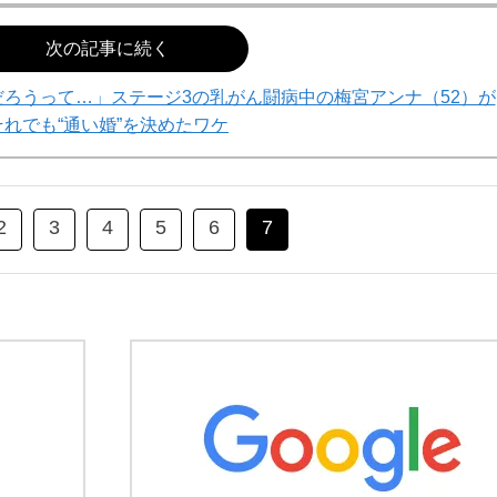
次の記事に続く
ろうって…」ステージ3の乳がん闘病中の梅宮アンナ（52）が
それでも“通い婚”を決めたワケ
2
3
4
5
6
7