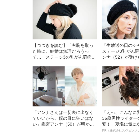
【つづきを読む】「右胸を取っ
「生放送の日のシ
た時に、結婚は無理だろうっ
ステージ3乳がん
て…」ステージ3の乳がん闘病中
ンナ（52）が受
の梅宮アンナ（52）がそれで
と容姿の変化への
も“通い婚”を決めたワケ
「アンナさんは一切表に出なく
「えっ、こんなに
ていいから。僕の目に狂いはな
36歳男性ライタ
い」梅宮アンナ（50）が明か
変！ 夏場に気に
す、〈真鶴の家売却〉の裏に“敏
オイ”や“ベタつき
PR（株式会社スヴェンソ
腕不動産屋の存在”
る、“ウィッグの