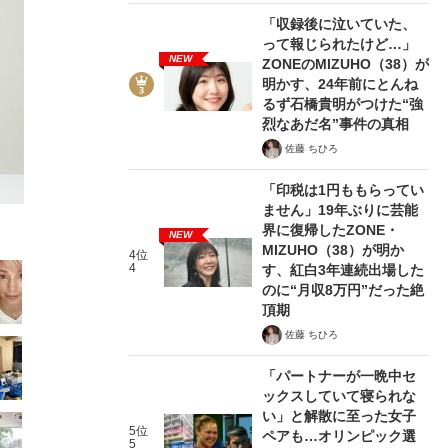
「収録後に泣いていた、
って報じられたけど…」
NEW
ZONEのMIZUHO（38）が
明かす、24年前にとんね
るず石橋貴明がつけた“強
烈なあだ名”事件の真相
2/69
佐藤 ちひろ
「印税は1円ももらってい
ません」19年ぶりに芸能
界に復帰したZONE・
NEW
MIZUHO（38）が明か
4位
4
す、紅白3年連続出場した
のに“月収8万円”だった絶
頂期
佐藤 ちひろ
「パートナーが一晩中セ
ックスしていて寝られな
い」と解散に至った女子
5位
ペアも…オリンピック選
5