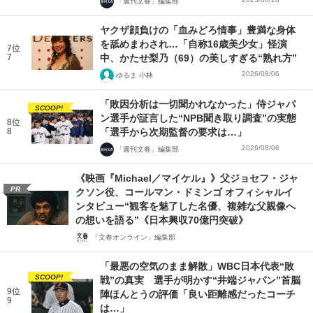
「週刊文春」編集部
ヤクザ顔負けの「血みどろ情事」豊満な身体
を舐めまわされ…「自称16歳美少女」怪演
7位
7
中、かたせ梨乃（69）の美しすぎる“熟れ方”
2026/08/06
ゆるま 小林
「敗因分析は一切聞かれなかった」侍ジャパ
SCOOP!
ン選手が証言した“NPB聞き取り調査”の実態
8位
8
「選手から次期監督の要求は…」
2026/08/06
「週刊文春」編集部
《映画『Michael／マイケル』》父ジョセフ・ジャ
PR
クソン役、コールマン・ドミンゴ オフィシャルイ
ンタビュー“観客を魅了した名優、複雑な父親像へ
の想いを語る”《日本興収70億円突破》
「文春オンライン」編集部
「最悪の空気のまま解散」WBC日本代表“敗
SCOOP!
戦”の真実 選手が明かす“井端ジャパン”首脳
9位
陣ほんとうの評価「良い距離感だったコーチ
9
は…」