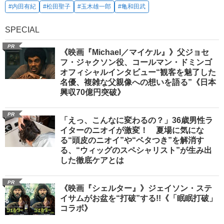
#内田有紀
#松田聖子
#玉木雄一郎
#亀和田武
SPECIAL
PR
《映画『Michael／マイケル』》父ジョセ
フ・ジャクソン役、コールマン・ドミンゴ
オフィシャルインタビュー“観客を魅了した
名優、複雑な父親像への想いを語る”《日本
興収70億円突破》
PR
「えっ、こんなに変わるの？」36歳男性ラ
イターのニオイが激変！ 夏場に気にな
る“頭皮のニオイ”や“ベタつき”を解消す
る、“ウィッグのスペシャリスト”が生み出
した徹底ケアとは
PR
《映画『シェルター』》ジェイソン・ステ
イサムがお盆を“打破”する!!《「眠眠打破」
コラボ》