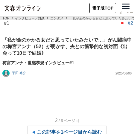
電子版TOP
メニュー
TOP
インタビュー／対談
エンタメ
「私が金のかかる女だと思っていたみたいで
#1
#2
「私が金のかかる女だと思っていたみたいで…」がん闘病中
の梅宮アンナ（52）が明かす、夫との衝撃的な初対面《出
会って10日で結婚》
梅宮アンナ・世継恭規インタビュー#1
平田 裕介
2025/06/06
2
/6
ページ目
この記事を1ページ目から読む