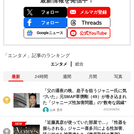
最新情報を発信中！
フォロー
メルマガ登録
フォロー
公式YouTube
Googleニュース
「エンタメ」記事のランキング
エンタメ
総合
最新
24時間
週間
月間
写真
「父の通夜の晩、息子を狙うジャニー氏に気
づいた」元SMAP草彅剛（49）が巻き込まれ
た「ジャニーズ性加害問題」の“数奇な因縁”
2023/08/04
山本 雲丹
「近藤真彦が使っていた部屋で…」「性器を
NEW
握らされる」ジャニー喜多川による性加害、