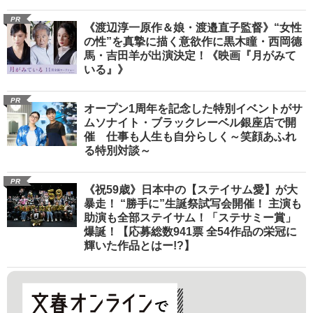
PR
《渡辺淳一原作＆娘・渡邉直子監督》“女性
の性”を真摯に描く意欲作に黒木瞳・西岡德
馬・吉田羊が出演決定！《映画『月がみて
いる』》
PR
オープン1周年を記念した特別イベントがサ
ムソナイト・ブラックレーベル銀座店で開
催 仕事も人生も自分らしく～笑顔あふれ
る特別対談～
PR
《祝59歳》日本中の【ステイサム愛】が大
暴走！ “勝手に”生誕祭試写会開催！ 主演も
助演も全部ステイサム！「ステサミー賞」
爆誕！【応募総数941票 全54作品の栄冠に
輝いた作品とはー!?】