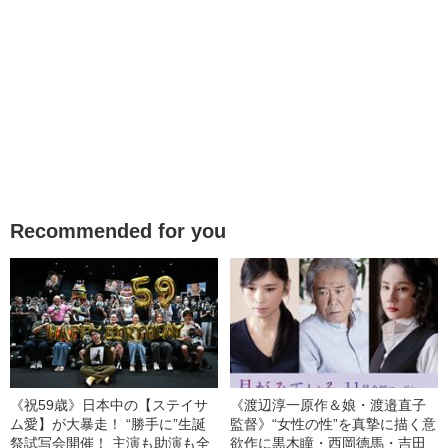
Recommended for you
《祝59歳》日本中の【ステイサ
《渡辺淳一原作＆娘・渡邉直子
ム愛】が大暴走！ “勝手に”生誕
監督》“女性の性”を真摯に描く意
祭試写会開催！ 主演も助演も全
欲作に黒木瞳・西岡德馬・吉田