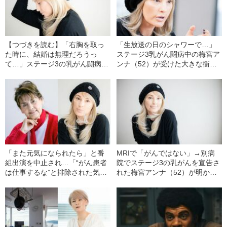
【つづきを読む】「右胸を取っ
「生放送の日のシャワーで…」
た時に、結婚は無理だろうっ
ステージ3乳がん闘病中の梅宮ア
て…」ステージ3の乳がん闘病中
ンナ（52）が受けた大きな衝撃
の梅宮アンナ（52）がそれで
と容姿の変化への恐怖
も“通い婚”を決めたワケ
「また元気になられたら」と番
MRIで「がんではない」→別病
組出演を中止され…「“がん患者
院でステージ3の乳がんを宣告さ
は仕事するな”と排除された気持
れた梅宮アンナ（52）が明か
ちに」梅宮アンナ（52）が語
す、検査までの経緯「場合によ
る、がん治療と仕事のリアル
っては人が死にますよって…」