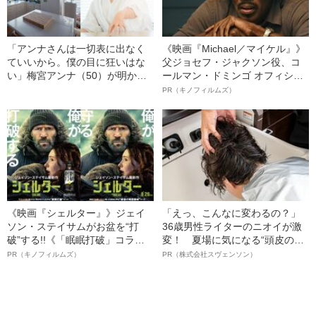
「アンナさんは一切表に出なく
《映画『Michael／マイケル』》
ていいから。僕の目に狂いはな
父ジョセフ・ジャクソン役、コ
い」梅宮アンナ（50）が明か
ールマン・ドミンゴ オフィシャ
す、〈真鶴の家売却〉の裏に“敏
ルインタビュー“観客を魅了した
PR（キノフィルムズ）
腕不動産屋の存在”
名優、複雑な父親像への想いを
語る”《日本興収70億円突破》
《映画『シェルター』》ジェイ
「えっ、こんなに変わるの？」
ソン・ステイサムがお盆を“打
36歳男性ライターのニオイが激
破”する!!《「眠眠打破」コラ
変！ 夏場に気になる“頭皮のニ
ボ》
オイ”や“ベタつき”を解消す
PR（キノフィルムズ）
PR（株式会社スヴェンソン）
る、“ウィッグのスペシャリス
ト”が生み出した徹底ケアとは