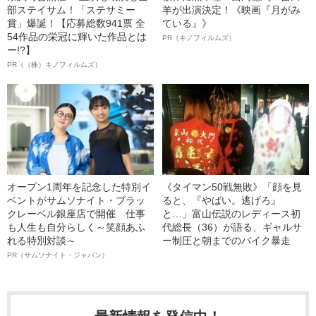
部ステイサム！「ステサミー
羊が出演決定！《映画『月がみ
賞」爆誕！【応募総数941票 全
ている』》
54作品の栄冠に輝いた作品とは
PR（キノフィルムズ）
ー!?】
PR（（株）キノフィルムズ）
オープン1周年を記念した特別イ
《タイマン50戦無敗》「顔を見
ベントがサムソナイト・ブラッ
ると、『やばい。逃げろ』
クレーベル銀座店で開催 仕事
と…」富山伝説のレディース初
も人生も自分らしく～笑顔あふ
代総長（36）が語る、ギャルサ
れる特別対談～
ー制圧と朝までのバイク暴走
PR（サムソナイト・ジャパン）