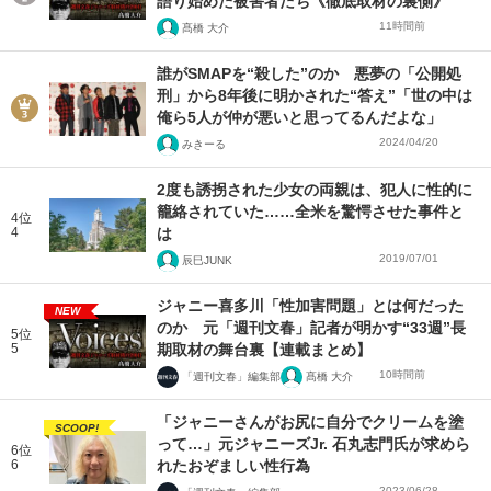
語り始めた被害者たち《徹底取材の裏側》
11時間前
髙橋 大介
誰がSMAPを“殺した”のか 悪夢の「公開処
刑」から8年後に明かされた“答え”「世の中は
俺ら5人が仲が悪いと思ってるんだよな」
2024/04/20
みきーる
2度も誘拐された少女の両親は、犯人に性的に
籠絡されていた……全米を驚愕させた事件と
4位
4
は
2019/07/01
辰巳JUNK
ジャニー喜多川「性加害問題」とは何だった
NEW
のか 元「週刊文春」記者が明かす“33週”長
5位
5
期取材の舞台裏【連載まとめ】
10時間前
「週刊文春」編集部
髙橋 大介
「ジャニーさんがお尻に自分でクリームを塗
SCOOP!
って…」元ジャニーズJr. 石丸志門氏が求めら
6位
6
れたおぞましい性行為
2023/06/28