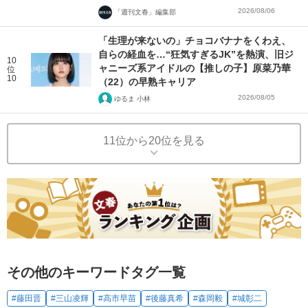
2026/08/06
「週刊文春」編集部
「生理が来ないの」チョコバナナをくわえ、
自らの経血を…“狂気すぎるJK”を熱演、旧ジ
10
ャニーズ系アイドルの【推しの子】原菜乃華
位
10
（22）の早熟キャリア
2026/08/05
ゆるま 小林
11位から20位を見る
その他のキーワードタグ一覧
#藤田晋
#三山凌輝
#高市早苗
#後藤真希
#森岡毅
#城彰二