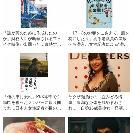
「誰が何のために作成したの
「17、8のお妾をこさえて、膝を
か」財務大臣が断頭されるフェ
枕にしたり」ある老議員の屋敷
イク映像が出回った…白熱する
へも潜入…女性記者による“潜入
政治的駆け引きの行く末は
取材ルポ”
「俺の車に乗れ」KKK本部で白
ヤクザ顔負けの「血みどろ情
頭巾を被ったメンバーに取り囲
事」豊満な身体を舐めまわさ
まれ…日本人女性記者が目の当
れ…「自称16歳美少女」怪演
たりにした“過酷な現実”
中、かたせ梨乃（69）の美しす
ぎる“熟れ方”