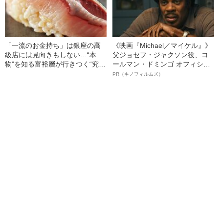
「一流のお金持ち」は銀座の高
《映画『Michael／マイケル』》
級店には見向きもしない…“本
父ジョセフ・ジャクソン役、コ
物”を知る富裕層が行きつく“究極
ールマン・ドミンゴ オフィシャ
のスシ”の正体
ルインタビュー“観客を魅了した
PR（キノフィルムズ）
名優、複雑な父親像への想いを
語る”《日本興収70億円突破》