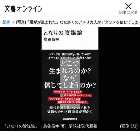
記事に戻る
記事
[写真]「選挙が盗まれた」なぜ多くのアメリカ人がデタラメを信じてしま
『となりの陰謀論』（烏谷昌幸 著）講談社現代新書
(画像 1/1)