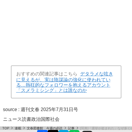
おすすめの関連記事はこちら
デタラメな呟き
に見えるが、実は陰謀論の強化に使われてい
る…熱狂的なフォロワーを抱えるアカウント
「スメラミシング」とは誰なのか
source :
週刊文春 2025年7月31日号
ニュース
読書
政治
国際
社会
TOP
連載
文春図書館 今週の必読
記事
[写真]「選挙が盗まれた」なぜ多