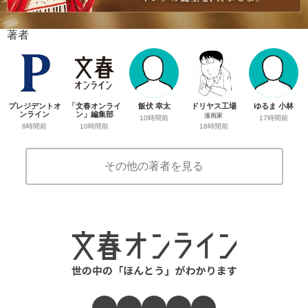
著者
プレジデントオ
「文春オンライ
飯伏 幸太
ドリヤス工場
ゆるま 小林
ンライン
ン」編集部
漫画家
10時間前
17時間前
8時間前
10時間前
16時間前
その他の著者を見る