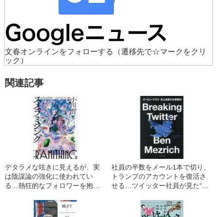
文春オンラインをフォローする
（遷移先で☆マークをクリ
ック）
関連記事
デタラメな呟きに見えるが、実
社員の半数をメール1本で切り、
は陰謀論の強化に使われてい
トランプのアカウントを復活さ
る…熱狂的なフォロワーを抱え
せる…ツイッター社員が見た“イ
るアカウント「スメラミシン
ーロン・マスクの暴挙”
グ」とは誰なのか