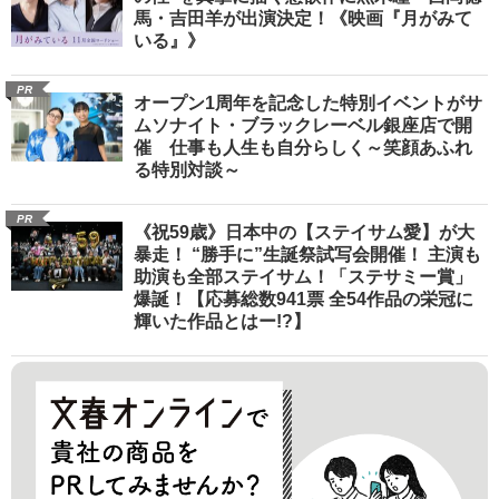
馬・吉田羊が出演決定！《映画『月がみて
いる』》
PR
オープン1周年を記念した特別イベントがサ
ムソナイト・ブラックレーベル銀座店で開
催 仕事も人生も自分らしく～笑顔あふれ
る特別対談～
PR
《祝59歳》日本中の【ステイサム愛】が大
暴走！ “勝手に”生誕祭試写会開催！ 主演も
助演も全部ステイサム！「ステサミー賞」
爆誕！【応募総数941票 全54作品の栄冠に
輝いた作品とはー!?】