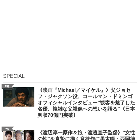
SPECIAL
PR
《映画『Michael／マイケル』》父ジョセ
フ・ジャクソン役、コールマン・ドミンゴ
オフィシャルインタビュー“観客を魅了した
名優、複雑な父親像への想いを語る”《日本
興収70億円突破》
PR
《渡辺淳一原作＆娘・渡邉直子監督》“女性
の性”を真摯に描く意欲作に黒木瞳・西岡德