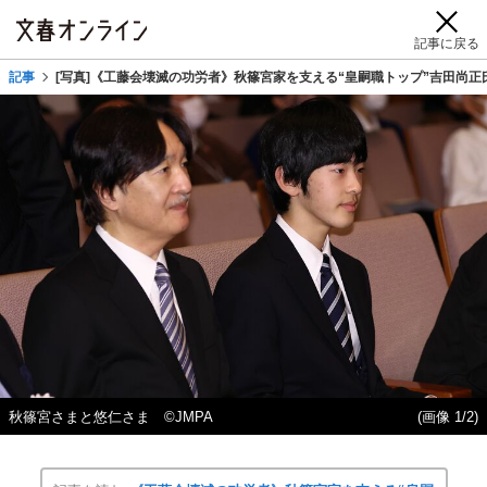
記事に戻る
記事
[写真]《工藤会壊滅の功労者》秋篠宮家を支える“皇嗣職トップ”吉田尚
秋篠宮さまと悠仁さま ©JMPA
(画像 1/2)