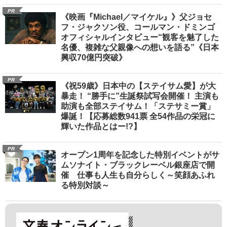
PR
《映画『Michael／マイケル』》父ジョセ
フ・ジャクソン役、コールマン・ドミンゴ
オフィシャルインタビュー“観客を魅了した
名優、複雑な父親像への想いを語る”《日本
興収70億円突破》
PR
《祝59歳》日本中の【ステイサム愛】が大
暴走！ “勝手に”生誕祭試写会開催！ 主演も
助演も全部ステイサム！「ステサミー賞」
爆誕！【応募総数941票 全54作品の栄冠に
輝いた作品とはー!?】
PR
オープン1周年を記念した特別イベントがサ
ムソナイト・ブラックレーベル銀座店で開
催 仕事も人生も自分らしく～笑顔あふれ
る特別対談～