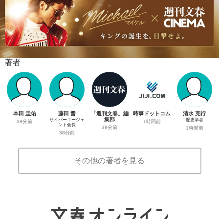
著者
本田 圭佑
藤田 晋
「週刊文春」編
時事ドットコム
清水 克行
集部
サイバーエージェ
歴史学者
38分前
1時間前
ント会長
38分前
1時間前
38分前
その他の著者を見る