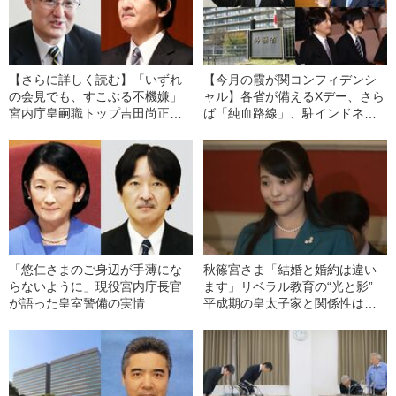
【さらに詳しく読む】「いずれ
【今月の霞が関コンフィデンシ
の会見でも、すこぶる不機嫌」
ャル】各省が備えるXデー、さら
宮内庁皇嗣職トップ吉田尚正
ば「純血路線」、駐インドネシ
氏“退任説”の根底にある秋篠宮家
アの謎、エリートも制御不能
の変化
「悠仁さまのご身辺が手薄にな
秋篠宮さま「結婚と婚約は違い
らないように」現役宮内庁長官
ます」リベラル教育の“光と影”
が語った皇室警備の実情
平成期の皇太子家と関係性はな
ぜ逆転したか