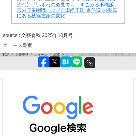
読む】「いずれの会見でも、すこぶる不機嫌」
宮内庁皇嗣職トップ吉田尚正氏“退任説”の根底
にある秋篠宮家の変化
source : 文藝春秋 2025年10月号
ニュース
皇室
TOP
文藝春秋
ニュース
記事
[写真]《工藤会壊滅の功労者》秋篠宮家を支え