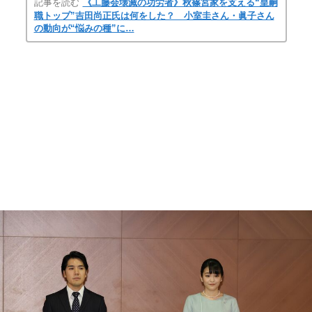
記事を読む
《工藤会壊滅の功労者》秋篠宮家を支える“皇嗣
職トップ”吉田尚正氏は何をした？ 小室圭さん・眞子さん
の動向が“悩みの種”に…