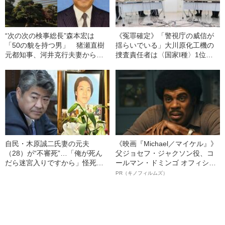
“次の次の検事総長”森本宏は
《冤罪確定》「警視庁の威信が
「50の貌を持つ男」 猪瀬直樹
揺らいでいる」大川原化工機の
元都知事、河井克行夫妻からカ
捜査責任者は〈国家I種〉1位合
ルロス・ゴーンまで切り込ん
格の“超エリート”だったが…
で……
自民・木原誠二氏妻の元夫
《映画『Michael／マイケル』》
（28）が“不審死”…「俺が死ん
父ジョセフ・ジャクソン役、コ
だら迷宮入りですから」怪死現
ールマン・ドミンゴ オフィシャ
場を知るキーマンが重大証言
ルインタビュー“観客を魅了した
PR（キノフィルムズ）
《木原事件に新展開》
名優、複雑な父親像への想いを
語る”《日本興収70億円突破》