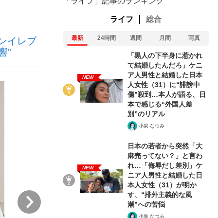
「ライフ」記事のランキング
ライフ
総合
最新
24時間
週間
月間
写真
ブンイレブ
響”
「黒人の下半身に惹かれ
て結婚したんだろ」ケニ
ア人男性と結婚した日本
NEW
人女性（31）に“誹謗中
が悲しい」『北の国から』倉本聰氏（91...
を、目撃せよ。
傷”殺到…本人が語る、日
本で感じる“外国人差
別”のリアル
小泉 なつみ
日本の若者から突然「大
麻売ってない？」と言わ
れ…「侮辱だし差別」ケ
NEW
ニア人男性と結婚した日
本人女性（31）が明か
す、“排外主義的な風
次
潮”への苦悩
小泉 なつみ