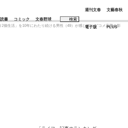
週刊文春
文藝春秋
読書
コミック
文春野球
検索
り2個生活」を10年にわたり続ける男性（49）が感じている“コメ高騰の影
電子版
PLUS
インタビュー
読書
#松田聖子
BC日本代表“敗戦”の真実 選手が明かす...
、私のいま