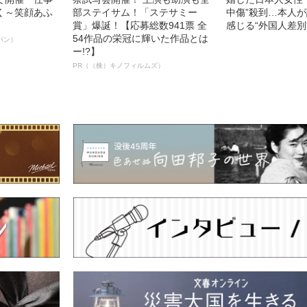
く～笑顔あふ
部ステイサム！「ステサミー
中傷”殺到…本人
賞」爆誕！【応募総数941票 全
感じる“外国人差別
54作品の栄冠に輝いた作品とは
パン）
ー!?】
PR（（株）キノフィルムズ）