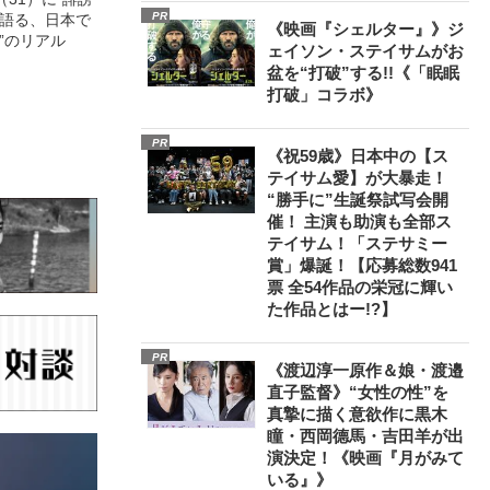
PR
が語る、日本で
《映画『シェルター』》ジ
”のリアル
ェイソン・ステイサムがお
盆を“打破”する!!《「眠眠
打破」コラボ》
PR
《祝59歳》日本中の【ス
テイサム愛】が大暴走！
“勝手に”生誕祭試写会開
催！ 主演も助演も全部ス
テイサム！「ステサミー
賞」爆誕！【応募総数941
票 全54作品の栄冠に輝い
た作品とはー!?】
PR
《渡辺淳一原作＆娘・渡邉
直子監督》“女性の性”を
真摯に描く意欲作に黒木
瞳・西岡德馬・吉田羊が出
演決定！《映画『月がみて
いる』》