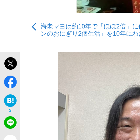
観る将棋、読む将棋
海老マヨは約10年で「ほぼ2倍」に
ンのおにぎり2個生活」を10年にわ
「敗因分析は一切聞かれなかった」侍ジャパン選
いまさら聞けない資産運用のすべて
3
「目標達成できなかったからと言って…」サッ