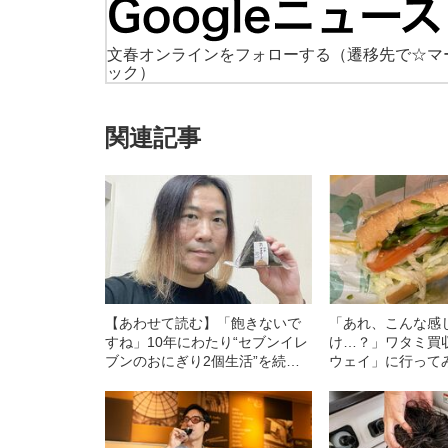
文春オンラインをフォローする
（遷移先で☆マ
ック）
関連記事
【あわせて読む】「飽きないで
「あれ、こんな感
すね」10年にわたり“セブンイレ
け…？」ワタミ買
ブンのおにぎり2個生活”を続け
ウェイ」に行って
る男性（49）が明かす「好きな
の連続だった！
おにぎりトップ5」