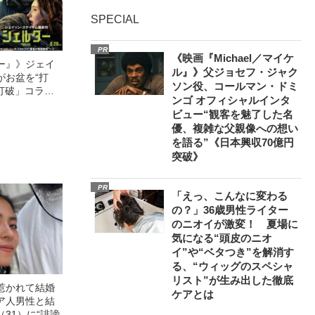
SPECIAL
PR
《映画『Michael／マイケ
ー』》ジェイ
ル』》父ジョセフ・ジャク
がお盆を“打
ソン役、コールマン・ドミ
眠打破」コラ
ンゴ オフィシャルインタ
ビュー“観客を魅了した名
優、複雑な父親像への想い
を語る”《日本興収70億円
突破》
PR
「えっ、こんなに変わる
の？」36歳男性ライター
のニオイが激変！ 夏場に
気になる“頭皮のニオ
イ”や“ベタつき”を解消す
る、“ウィッグのスペシャ
リスト”が生み出した徹底
惹かれて結婚
ケアとは
ア人男性と結
31）に“誹謗