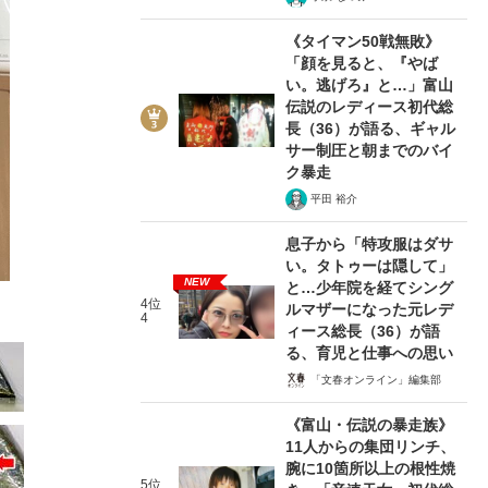
《タイマン50戦無敗》
「顔を見ると、『やば
い。逃げろ』と…」富山
伝説のレディース初代総
長（36）が語る、ギャル
サー制圧と朝までのバイ
2/27
ク暴走
平田 裕介
息子から「特攻服はダサ
い。タトゥーは隠して」
NEW
と…少年院を経てシング
4位
ルマザーになった元レデ
4
ィース総長（36）が語
る、育児と仕事への思い
「文春オンライン」編集部
《富山・伝説の暴走族》
11人からの集団リンチ、
腕に10箇所以上の根性焼
5位