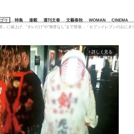
ゴリ
特集
連載
週刊文春
文藝春秋
WOMAN
CINEMA
2倍」に値上げ、“タレだけ”や“海苔なし”まで登場…「セブンイレブンのおにぎ
キーワード入力
ス
エンタメ
ライフ
ビジネス
詳しく見る
arrow_forward_ios
ーワードタグ一覧
山凌輝
#高市早苗
#後藤真希
#森岡毅
#城彰二
#内田有紀
#亀和田武
て明かした日本代表監督に...
「最悪の空気のまま解散」W
私のあのとき