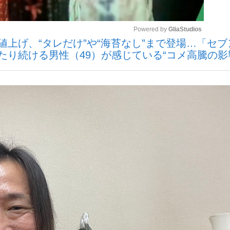
Powered by 
GliaStudios
値上げ、“タレだけ”や“海苔なし”まで登場…「セ
たり続ける男性（49）が感じている“コメ高騰の影
Mute
手が証言した“NPB聞...
「クマが悪者扱いされているの
キングの誕生
もっと見る
カー日本代表・森保一監督...