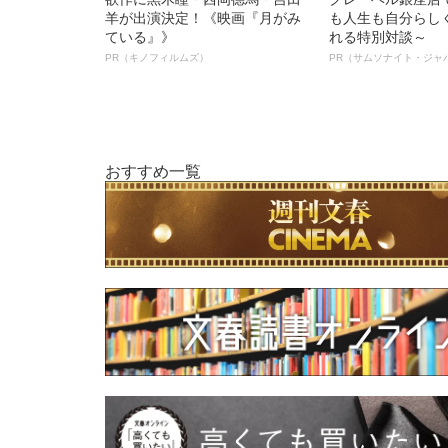
羊が出演決定！《映画『月がみ
も人生も自分らし
ている』》
れる特別対談～
PR（キノフィルムズ）
PR（サムソナイト・ジャ
おすすめ一覧