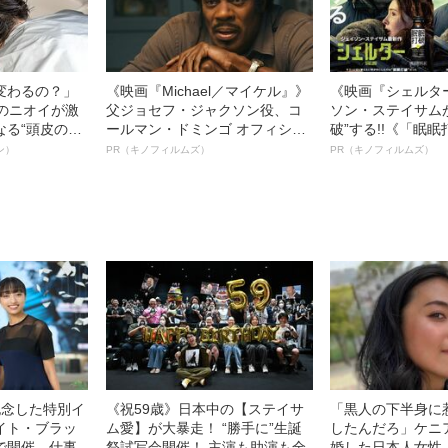
変わるの？」
《映画『Michael／マイケル』》
《映画『シェルタ
ーのニオイが激
父ジョセフ・ジャクソン役、コ
ソン・ステイサム
なる“頭皮のニ
ールマン・ドミンゴ オフィシャ
破”する!!《「眠
”を解消す
ルインタビュー“観客を魅了した
ボ》
ン）
PR（キノフィルムズ）
PR（キノフィルムズ）
スペシャリス
名優、複雑な父親像への想いを
徹底ケアとは
語る”《日本興収70億円突破》
記念した特別イ
《祝59歳》日本中の【ステイサ
「黒人の下半身に
イト・ブラッ
ム愛】が大暴走！ “勝手に”生誕
したんだろ」ケニ
で開催 仕事
祭試写会開催！ 主演も助演も全
婚した日本人女性（