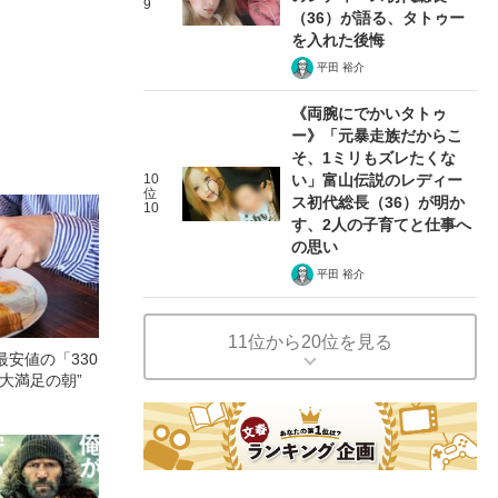
9
（36）が語る、タトゥー
を入れた後悔
平田 裕介
《両腕にでかいタトゥ
ー》「元暴走族だからこ
そ、1ミリもズレたくな
10
い」富山伝説のレディー
位
ス初代総長（36）が明か
10
す、2人の子育てと仕事へ
の思い
平田 裕介
11位から20位を見る
安値の「330
大満足の朝”