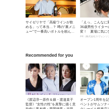
サイゼリヤで「高級ワインが飲
「えっ、こんなに
める」って本当…？ 噂の“裏メニ
36歳男性ライタ
ュー”で一番高いボトルを頼んで
変！ 夏場に気に
みた
オイ”や“ベタつき
PR（株式会社スヴェンソ
る、“ウィッグの
ト”が生み出した
Recommended for you
《渡辺淳一原作＆娘・渡邉直子
オープン1周年を
監督》“女性の性”を真摯に描く意
ベントがサムソナ
欲作に黒木瞳・西岡德馬・吉田
クレーベル銀座店