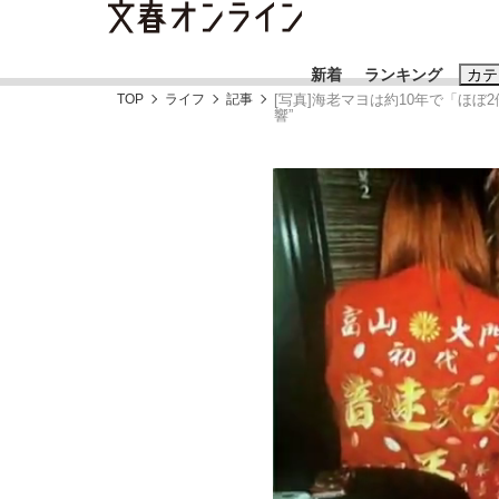
新着
ランキング
カテ
TOP
ライフ
記事
[写真]海老マヨは約10年で「ほぼ
響”
スクープ
ニュー
おすすめのキ
#藤田晋
#三
#玉木雄一郎
「90%は失敗する。でも…」本田圭佑が初め
終戦から81年