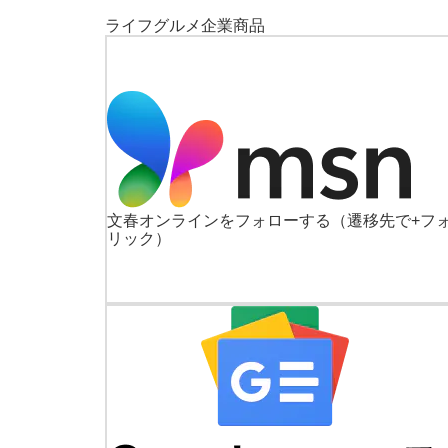
ライフ
グルメ
企業
商品
文春オンラインをフォローする
（遷移先で+フ
リック）