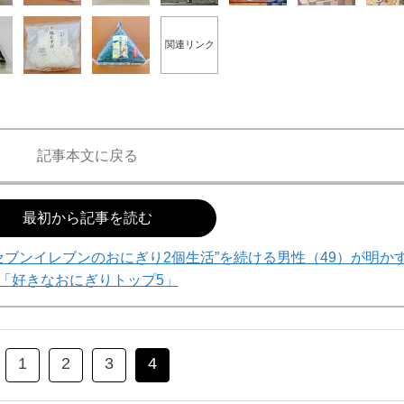
関連リンク
記事本文に戻る
最初から記事を読む
セブンイレブンのおにぎり2個生活”を続ける男性（49）が明か
「好きなおにぎりトップ5」
1
2
3
4