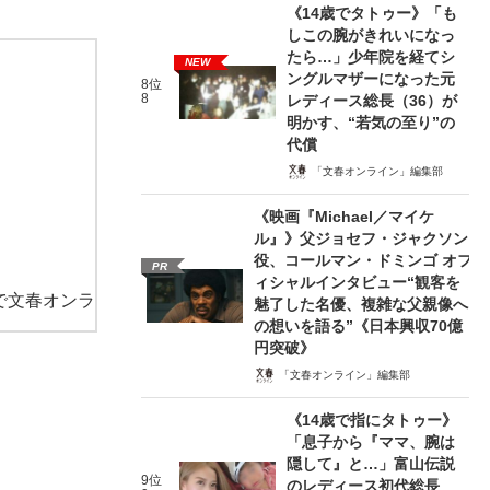
《14歳でタトゥー》「も
しこの腕がきれいになっ
たら…」少年院を経てシ
NEW
ングルマザーになった元
8位
8
レディース総長（36）が
明かす、“若気の至り”の
代償
「文春オンライン」編集部
《映画『Michael／マイケ
ル』》父ジョセフ・ジャクソン
役、コールマン・ドミンゴ オフ
PR
ィシャルインタビュー“観客を
で文春オンラ
魅了した名優、複雑な父親像へ
の想いを語る”《日本興収70億
円突破》
「文春オンライン」編集部
《14歳で指にタトゥー》
「息子から『ママ、腕は
隠して』と…」富山伝説
9位
のレディース初代総長