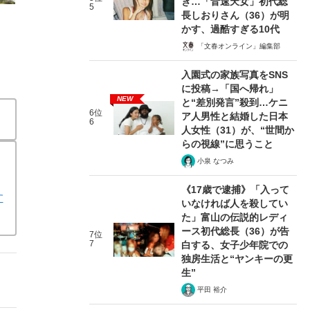
き…「音速天女」初代総
5
長しおりさん（36）が明
かす、過酷すぎる10代
「文春オンライン」編集部
入園式の家族写真をSNS
に投稿→「国へ帰れ」
NEW
と“差別発言”殺到…ケニ
6位
ア人男性と結婚した日本
6
人女性（31）が、“世間か
らの視線”に思うこと
小泉 なつみ
《17歳で逮捕》「入って
す
いなければ人を殺してい
た」富山の伝説的レディ
ース初代総長（36）が告
7位
7
白する、女子少年院での
独房生活と“ヤンキーの更
生”
平田 裕介