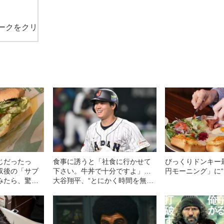
ークをクリ
じだったっ
食事に誘うと「社食に行かせて
びっくりドンキー最
収後の「サブ
下さい。牛丼で十分ですよ」…
円モーニング」に“
みたら、驚き
大谷翔平、“とにかく時間を無駄
にしない”ヒーローの生活