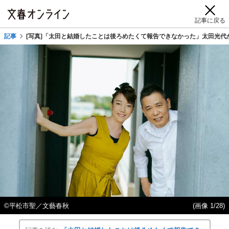
記事に戻る
記事
[写真]「太田と結婚したことは後ろめたくて報告できなかった」太田光代
©平松市聖／文藝春秋
(画像 1/28)