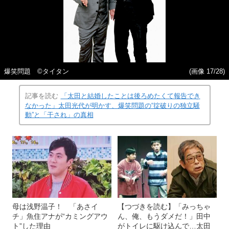
爆笑問題 ©タイタン
(画像 17/28)
記事を読む
「太田と結婚したことは後ろめたくて報告でき
なかった」太田光代が明かす、爆笑問題の“掟破りの独立騒
動”と「干され」の真相
母は浅野温子！ 「あさイ
【つづきを読む】「みっちゃ
チ」魚住アナが“カミングアウ
ん、俺、もうダメだ！」田中
ト”した理由
がトイレに駆け込んで…太田