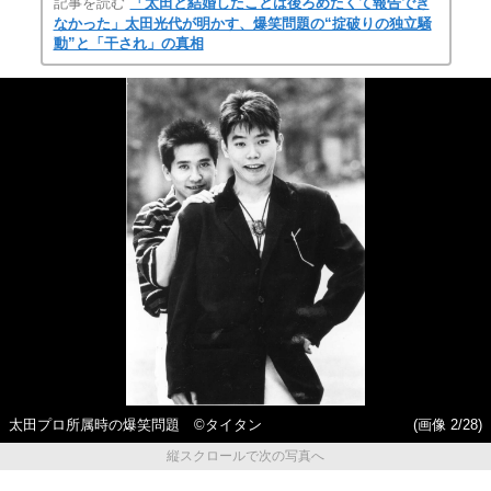
記事を読む
「太田と結婚したことは後ろめたくて報告でき
なかった」太田光代が明かす、爆笑問題の“掟破りの独立騒
動”と「干され」の真相
太田プロ所属時の爆笑問題 ©タイタン
(画像 2/28)
縦スクロールで次の写真へ