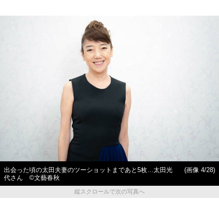
出会った頃の太田夫妻のツーショットまであと5枚…太田光
(画像 4/28)
代さん ©文藝春秋
縦スクロールで次の写真へ