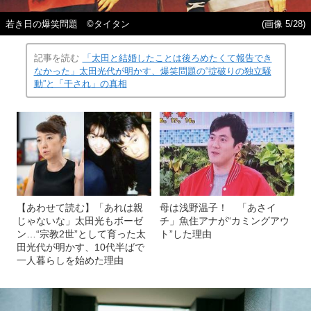
若き日の爆笑問題 ©タイタン
(画像 5/28)
記事を読む
「太田と結婚したことは後ろめたくて報告でき
なかった」太田光代が明かす、爆笑問題の“掟破りの独立騒
動”と「干され」の真相
【あわせて読む】「あれは親
母は浅野温子！ 「あさイ
じゃないな」太田光もボーゼ
チ」魚住アナが“カミングアウ
ン…“宗教2世”として育った太
ト”した理由
田光代が明かす、10代半ばで
一人暮らしを始めた理由