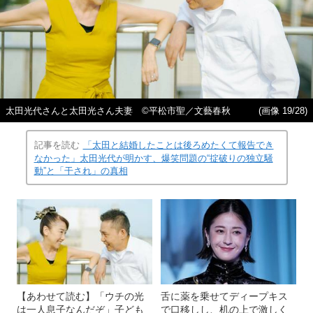
太田光代さんと太田光さん夫妻 ©平松市聖／文藝春秋
(画像 19/28)
記事を読む
「太田と結婚したことは後ろめたくて報告でき
なかった」太田光代が明かす、爆笑問題の“掟破りの独立騒
動”と「干され」の真相
【あわせて読む】「ウチの光
舌に薬を乗せてディープキス
は一人息子なんだぞ」子ども
で口移しし、机の上で激しく