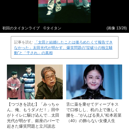
初回のタイタンライブ ©タイタン
(画像 13/28)
記事を読む
「太田と結婚したことは後ろめたくて報告でき
なかった」太田光代が明かす、爆笑問題の“掟破りの独立騒
動”と「干され」の真相
【つづきを読む】「みっちゃ
舌に薬を乗せてディープキス
ん、俺、もうダメだ！」田中
で口移しし、机の上で激しく
がトイレに駆け込んで…太田
腰を…“がんばる美人”松本若菜
光代が明かす、銀座のバーで
（40）の飾らない女優人生
起きた爆笑問題と立川談志