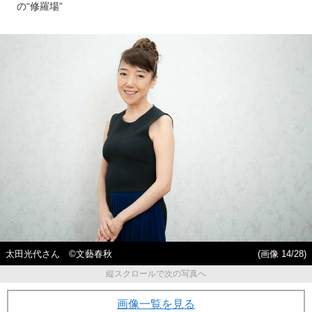
の“修羅場”
太田光代さん ©文藝春秋
(画像 14/28)
縦スクロールで次の写真へ
画像一覧を見る