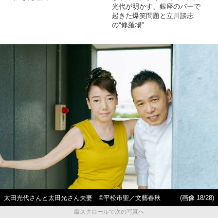
光代が明かす、銀座のバーで
起きた爆笑問題と立川談志
の“修羅場”
太田光代さんと太田光さん夫妻 ©平松市聖／文藝春秋
(画像 18/28)
縦スクロールで次の写真へ