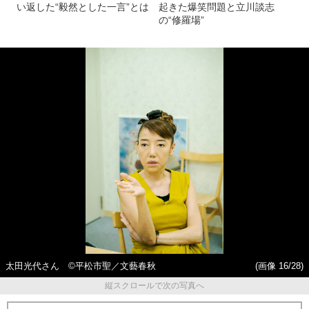
い返した“毅然とした一言”とは
起きた爆笑問題と立川談志
の“修羅場”
太田光代さん ©平松市聖／文藝春秋
(画像 16/28)
縦スクロールで次の写真へ