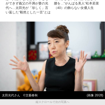
ができず義父の不満が妻の光
腰を…“がんばる美人”松本若菜
代へ…太田光が「珍しく」言
（40）の飾らない女優人生
い返した“毅然とした一言”とは
太田光代さん ©文藝春秋
(画像 20/28)
縦スクロールで次の写真へ