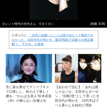
タレント時代の光代さん ©タイタン
(画像 3/28)
記事を読む
「太田と結婚したことは後ろめたくて報告でき
なかった」太田光代が明かす、爆笑問題の“掟破りの独立騒
動”と「干され」の真相
舌に薬を乗せてディープキス
【あわせて読む】「あれは親
で口移しし、机の上で激しく
じゃないな」太田光もボーゼ
腰を…“がんばる美人”松本若菜
ン…“宗教2世”として育った太
（40）の飾らない女優人生
田光代が明かす、10代半ばで
一人暮らしを始めた理由