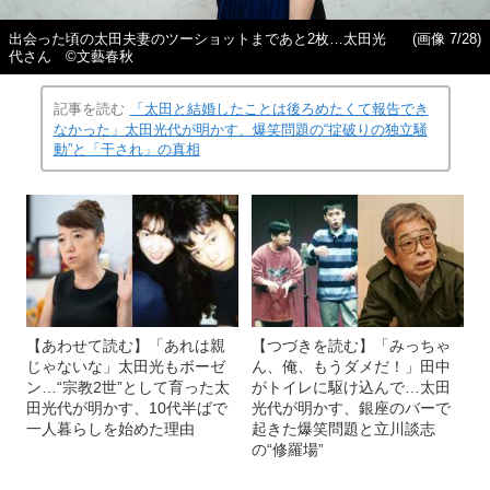
出会った頃の太田夫妻のツーショットまであと2枚…太田光
(画像 7/28)
代さん ©文藝春秋
記事を読む
「太田と結婚したことは後ろめたくて報告でき
なかった」太田光代が明かす、爆笑問題の“掟破りの独立騒
動”と「干され」の真相
【あわせて読む】「あれは親
【つづきを読む】「みっちゃ
じゃないな」太田光もボーゼ
ん、俺、もうダメだ！」田中
ン…“宗教2世”として育った太
がトイレに駆け込んで…太田
田光代が明かす、10代半ばで
光代が明かす、銀座のバーで
一人暮らしを始めた理由
起きた爆笑問題と立川談志
の“修羅場”