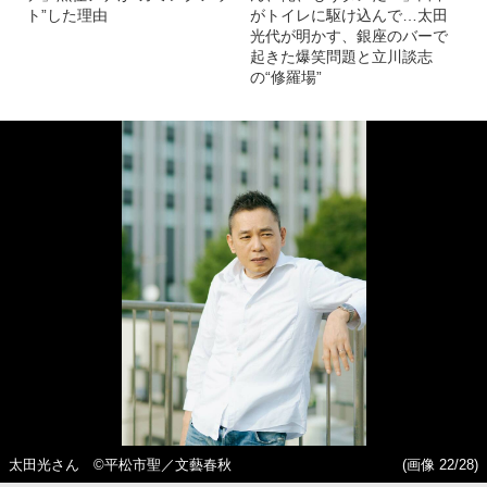
ト”した理由
がトイレに駆け込んで…太田
光代が明かす、銀座のバーで
起きた爆笑問題と立川談志
の“修羅場”
太田光さん ©平松市聖／文藝春秋
(画像 22/28)