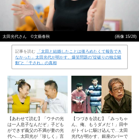
太田光代さん ©文藝春秋
(画像 15/28)
記事を読む
「太田と結婚したことは後ろめたくて報告でき
なかった」太田光代が明かす、爆笑問題の“掟破りの独立騒
動”と「干され」の真相
【あわせて読む】「ウチの光
【つづきを読む】「みっちゃ
は一人息子なんだぞ」子ども
ん、俺、もうダメだ！」田中
ができず義父の不満が妻の光
がトイレに駆け込んで…太田
代へ…太田光が「珍しく」言
光代が明かす、銀座のバーで