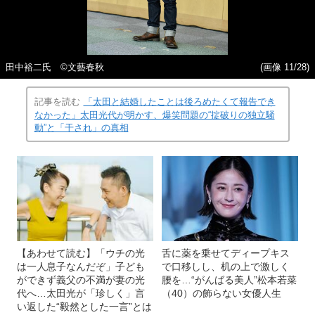
田中裕二氏 ©文藝春秋
(画像 11/28)
記事を読む
「太田と結婚したことは後ろめたくて報告でき
なかった」太田光代が明かす、爆笑問題の“掟破りの独立騒
動”と「干され」の真相
【あわせて読む】「ウチの光
舌に薬を乗せてディープキス
は一人息子なんだぞ」子ども
で口移しし、机の上で激しく
ができず義父の不満が妻の光
腰を…“がんばる美人”松本若菜
代へ…太田光が「珍しく」言
（40）の飾らない女優人生
い返した“毅然とした一言”とは