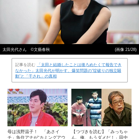
太田光代さん ©文藝春秋
(画像 21/28)
記事を読む
「太田と結婚したことは後ろめたくて報告でき
なかった」太田光代が明かす、爆笑問題の“掟破りの独立騒
動”と「干され」の真相
母は浅野温子！ 「あさイ
【つづきを読む】「みっちゃ
チ」魚住アナが“カミングアウ
ん、俺、もうダメだ！」田中