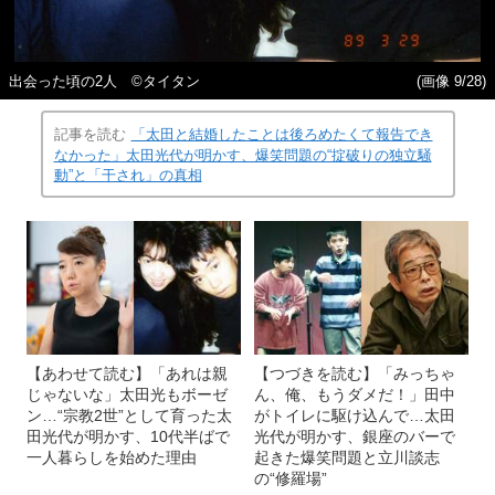
出会った頃の2人 ©タイタン
(画像 9/28)
記事を読む
「太田と結婚したことは後ろめたくて報告でき
なかった」太田光代が明かす、爆笑問題の“掟破りの独立騒
動”と「干され」の真相
【あわせて読む】「あれは親
【つづきを読む】「みっちゃ
じゃないな」太田光もボーゼ
ん、俺、もうダメだ！」田中
ン…“宗教2世”として育った太
がトイレに駆け込んで…太田
田光代が明かす、10代半ばで
光代が明かす、銀座のバーで
一人暮らしを始めた理由
起きた爆笑問題と立川談志
の“修羅場”