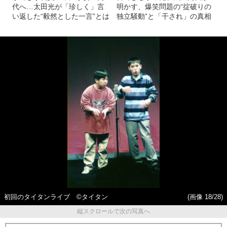
代へ…太田光が「珍しく」言
明かす、爆笑問題の“掟破りの
い返した“毅然とした一言”とは
独立騒動”と「干され」の真相
初回のタイタンライブ ©タイタン
(画像 18/28)
縦スクロールで次の写真へ