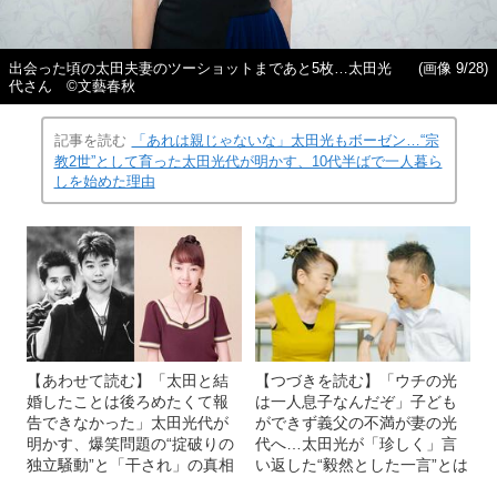
出会った頃の太田夫妻のツーショットまであと5枚…太田光
(画像 9/28)
代さん ©文藝春秋
記事を読む
「あれは親じゃないな」太田光もボーゼン…“宗
教2世”として育った太田光代が明かす、10代半ばで一人暮ら
しを始めた理由
【あわせて読む】「太田と結
【つづきを読む】「ウチの光
婚したことは後ろめたくて報
は一人息子なんだぞ」子ども
告できなかった」太田光代が
ができず義父の不満が妻の光
明かす、爆笑問題の“掟破りの
代へ…太田光が「珍しく」言
独立騒動”と「干され」の真相
い返した“毅然とした一言”とは