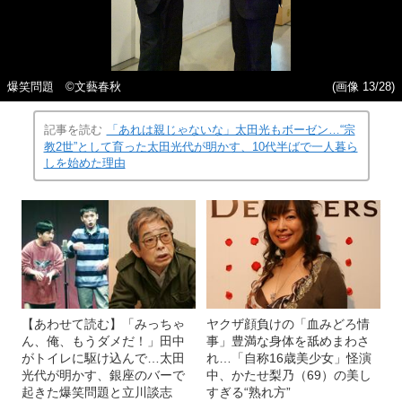
爆笑問題 ©文藝春秋
(画像 13/28)
記事を読む
「あれは親じゃないな」太田光もボーゼン…“宗
教2世”として育った太田光代が明かす、10代半ばで一人暮ら
しを始めた理由
【あわせて読む】「みっちゃ
ヤクザ顔負けの「血みどろ情
ん、俺、もうダメだ！」田中
事」豊満な身体を舐めまわさ
がトイレに駆け込んで…太田
れ…「自称16歳美少女」怪演
光代が明かす、銀座のバーで
中、かたせ梨乃（69）の美し
起きた爆笑問題と立川談志
すぎる“熟れ方”