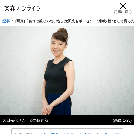
記事に戻る
記事
[写真]「あれは親じゃないな」太田光もボーゼン…“宗教2世”として育っ
太田光代さん ©文藝春秋
(画像 1/28)