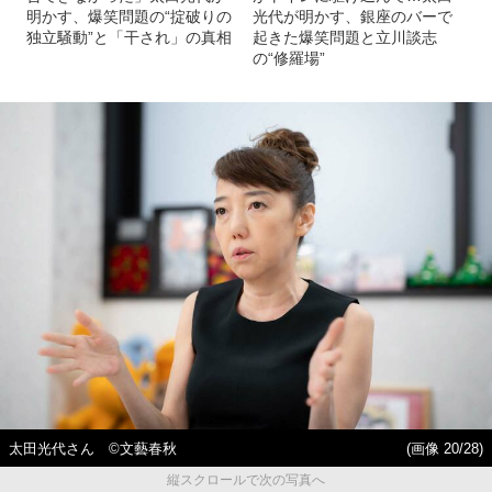
明かす、爆笑問題の“掟破りの
光代が明かす、銀座のバーで
独立騒動”と「干され」の真相
起きた爆笑問題と立川談志
の“修羅場”
太田光代さん ©文藝春秋
(画像 20/28)
縦スクロールで次の写真へ