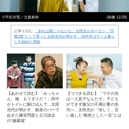
©平松市聖／文藝春秋
(画像 11/28)
記事を読む
「あれは親じゃないな」太田光もボーゼン…“宗
教2世”として育った太田光代が明かす、10代半ばで一人暮ら
しを始めた理由
【あわせて読む】「みっちゃ
【つづきを読む】「ウチの光
ん、俺、もうダメだ！」田中
は一人息子なんだぞ」子ども
がトイレに駆け込んで…太田
ができず義父の不満が妻の光
光代が明かす、銀座のバーで
代へ…太田光が「珍しく」言
起きた爆笑問題と立川談志
い返した“毅然とした一言”とは
の“修羅場”