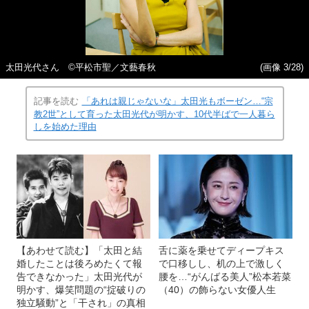
太田光代さん ©平松市聖／文藝春秋
(画像 3/28)
記事を読む
「あれは親じゃないな」太田光もボーゼン…“宗
教2世”として育った太田光代が明かす、10代半ばで一人暮ら
しを始めた理由
【あわせて読む】「太田と結
舌に薬を乗せてディープキス
婚したことは後ろめたくて報
で口移しし、机の上で激しく
告できなかった」太田光代が
腰を…“がんばる美人”松本若菜
明かす、爆笑問題の“掟破りの
（40）の飾らない女優人生
独立騒動”と「干され」の真相