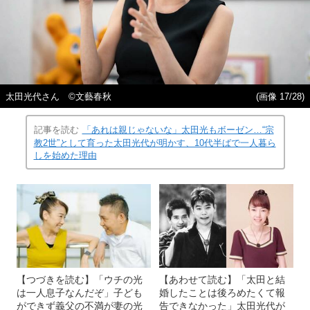
太田光代さん ©文藝春秋
(画像 17/28)
記事を読む
「あれは親じゃないな」太田光もボーゼン…“宗
教2世”として育った太田光代が明かす、10代半ばで一人暮ら
しを始めた理由
【つづきを読む】「ウチの光
【あわせて読む】「太田と結
は一人息子なんだぞ」子ども
婚したことは後ろめたくて報
ができず義父の不満が妻の光
告できなかった」太田光代が