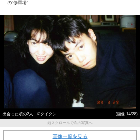
の“修羅場”
出会った頃の2人 ©タイタン
(画像 14/28)
縦スクロールで次の写真へ
画像一覧を見る