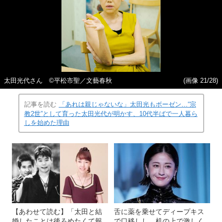
太田光代さん ©平松市聖／文藝春秋
(画像 21/28)
記事を読む
「あれは親じゃないな」太田光もボーゼン…“宗
教2世”として育った太田光代が明かす、10代半ばで一人暮ら
しを始めた理由
【あわせて読む】「太田と結
舌に薬を乗せてディープキス
婚したことは後ろめたくて報
で口移しし、机の上で激しく