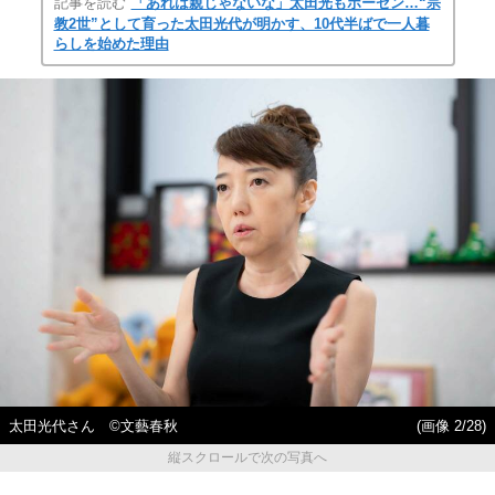
記事を読む
「あれは親じゃないな」太田光もボーゼン…“宗
教2世”として育った太田光代が明かす、10代半ばで一人暮
らしを始めた理由
太田光代さん ©文藝春秋
(画像 2/28)
縦スクロールで次の写真へ