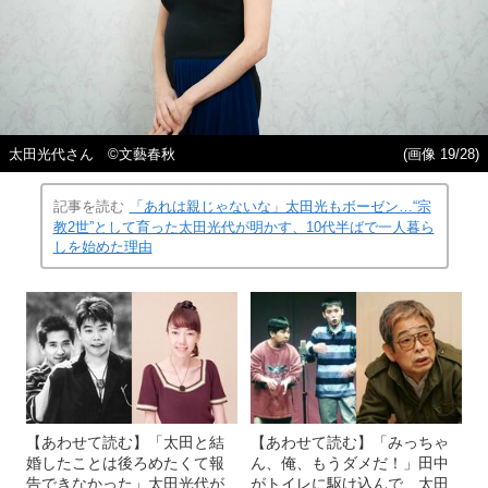
太田光代さん ©文藝春秋
(画像 19/28)
記事を読む
「あれは親じゃないな」太田光もボーゼン…“宗
教2世”として育った太田光代が明かす、10代半ばで一人暮ら
しを始めた理由
【あわせて読む】「太田と結
【あわせて読む】「みっちゃ
婚したことは後ろめたくて報
ん、俺、もうダメだ！」田中
告できなかった」太田光代が
がトイレに駆け込んで…太田