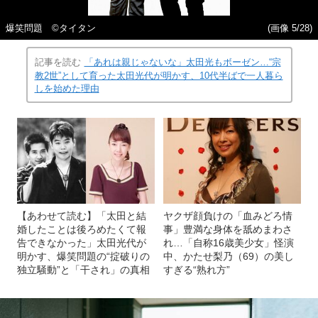
爆笑問題 ©タイタン
(画像 5/28)
記事を読む
「あれは親じゃないな」太田光もボーゼン…“宗
教2世”として育った太田光代が明かす、10代半ばで一人暮ら
しを始めた理由
【あわせて読む】「太田と結
ヤクザ顔負けの「血みどろ情
婚したことは後ろめたくて報
事」豊満な身体を舐めまわさ
告できなかった」太田光代が
れ…「自称16歳美少女」怪演
明かす、爆笑問題の“掟破りの
中、かたせ梨乃（69）の美し
独立騒動”と「干され」の真相
すぎる“熟れ方”