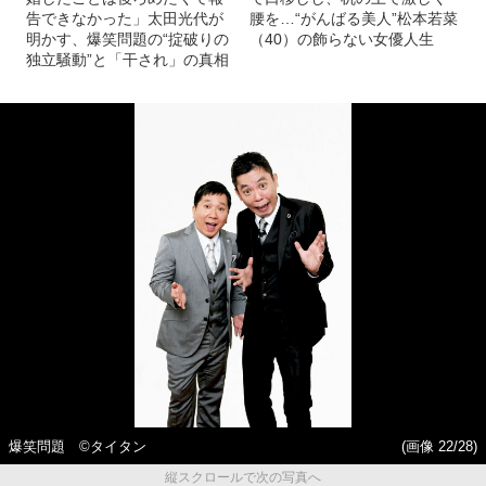
告できなかった」太田光代が
腰を…“がんばる美人”松本若菜
明かす、爆笑問題の“掟破りの
（40）の飾らない女優人生
独立騒動”と「干され」の真相
爆笑問題 ©タイタン
(画像 22/28)
縦スクロールで次の写真へ