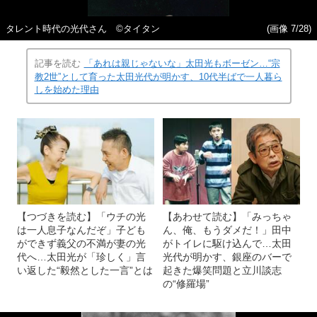
タレント時代の光代さん ©タイタン
(画像 7/28)
記事を読む
「あれは親じゃないな」太田光もボーゼン…“宗
教2世”として育った太田光代が明かす、10代半ばで一人暮ら
しを始めた理由
【つづきを読む】「ウチの光
【あわせて読む】「みっちゃ
は一人息子なんだぞ」子ども
ん、俺、もうダメだ！」田中
ができず義父の不満が妻の光
がトイレに駆け込んで…太田
代へ…太田光が「珍しく」言
光代が明かす、銀座のバーで
い返した“毅然とした一言”とは
起きた爆笑問題と立川談志
の“修羅場”