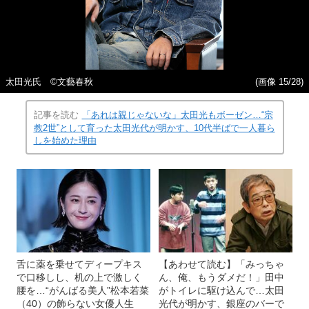
太田光氏 ©文藝春秋
(画像 15/28)
記事を読む
「あれは親じゃないな」太田光もボーゼン…“宗
教2世”として育った太田光代が明かす、10代半ばで一人暮ら
しを始めた理由
舌に薬を乗せてディープキス
【あわせて読む】「みっちゃ
で口移しし、机の上で激しく
ん、俺、もうダメだ！」田中
腰を…“がんばる美人”松本若菜
がトイレに駆け込んで…太田
（40）の飾らない女優人生
光代が明かす、銀座のバーで