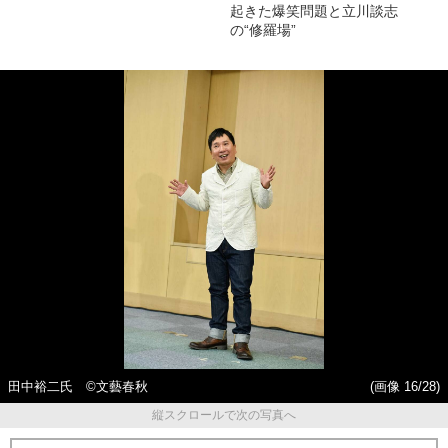
起きた爆笑問題と立川談志
の“修羅場”
田中裕二氏 ©文藝春秋
(画像 16/28)
縦スクロールで次の写真へ