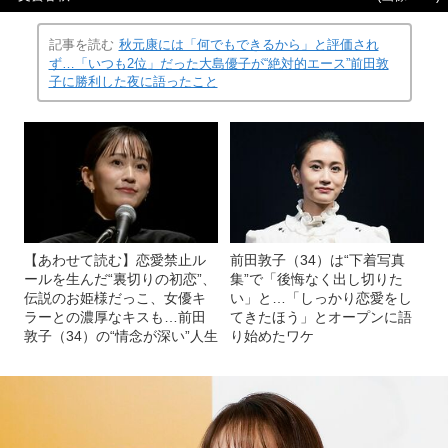
記事を読む
秋元康には「何でもできるから」と評価され
ず…「いつも2位」だった大島優子が“絶対的エース”前田敦
子に勝利した夜に語ったこと
【あわせて読む】恋愛禁止ル
前田敦子（34）は“下着写真
ールを生んだ“裏切りの初恋”、
集”で「後悔なく出し切りた
伝説のお姫様だっこ、女優キ
い」と…「しっかり恋愛をし
ラーとの濃厚なキスも…前田
てきたほう」とオープンに語
敦子（34）の“情念が深い”人生
り始めたワケ