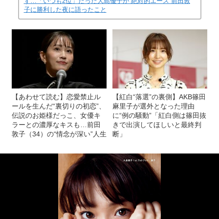
ず…「いつも2位」だった大島優子が“絶対的エース”前田敦
子に勝利した夜に語ったこと
【あわせて読む】恋愛禁止ル
【紅白“落選”の裏側】AKB篠田
ールを生んだ“裏切りの初恋”、
麻里子が選外となった理由
伝説のお姫様だっこ、女優キ
に“例の騒動”「紅白側は篠田抜
ラーとの濃厚なキスも…前田
きで出演してほしいと最終判
敦子（34）の“情念が深い”人生
断」