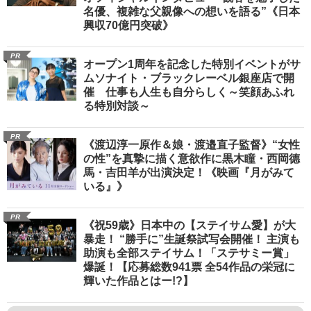
名優、複雑な父親像への想いを語る”《日本
興収70億円突破》
PR
オープン1周年を記念した特別イベントがサ
ムソナイト・ブラックレーベル銀座店で開
催 仕事も人生も自分らしく～笑顔あふれ
る特別対談～
PR
《渡辺淳一原作＆娘・渡邉直子監督》“女性
の性”を真摯に描く意欲作に黒木瞳・西岡德
馬・吉田羊が出演決定！《映画『月がみて
いる』》
PR
《祝59歳》日本中の【ステイサム愛】が大
暴走！ “勝手に”生誕祭試写会開催！ 主演も
助演も全部ステイサム！「ステサミー賞」
爆誕！【応募総数941票 全54作品の栄冠に
輝いた作品とはー!?】