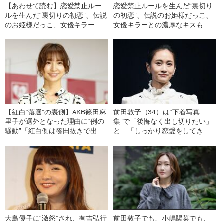
【あわせて読む】恋愛禁止ルー
恋愛禁止ルールを生んだ“裏切り
ルを生んだ“裏切りの初恋”、伝説
の初恋”、伝説のお姫様だっこ、
のお姫様だっこ、女優キラーと
女優キラーとの濃厚なキスも…
の濃厚なキスも…前田敦子
前田敦子（34）の“情念が深
（34）の“情念が深い”人生
い”人生
【紅白“落選”の裏側】AKB篠田麻
前田敦子（34）は“下着写真
里子が選外となった理由に“例の
集”で「後悔なく出し切りたい」
騒動”「紅白側は篠田抜きで出演
と…「しっかり恋愛をしてきた
してほしいと最終判断」
ほう」とオープンに語り始めた
ワケ
大島優子に“激怒”され、有吉弘行
前田敦子でも、小嶋陽菜でも、