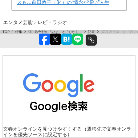
スも…前田敦子（34）の“情念が深い”人生
エンタメ
芸能
テレビ・ラジオ
TOP
特集
紅白歌合戦の「いま」と「むかし」
記事
[写真]秋元康には「何
文春オンラインを見つけやすくする
（遷移先で文春オンラ
インを優先ソースに設定する）