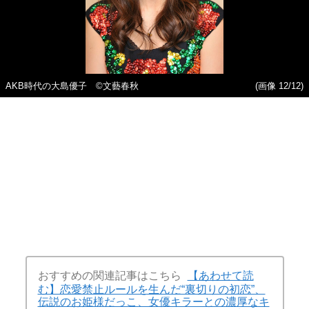
AKB時代の大島優子 ©文藝春秋
(画像 12/12)
おすすめの関連記事はこちら
【あわせて読
む】恋愛禁止ルールを生んだ“裏切りの初恋”、
伝説のお姫様だっこ、女優キラーとの濃厚なキ