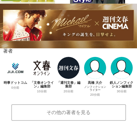
著者
時事ドットコム
「文春オンライ
「週刊文春」編
髙橋 大介
鉄人ノンフィク
ン」編集部
集部
ション編集部
ノンフィクション
0分前
ライター
10分前
20分前
30分前
20分前
その他の著者を見る