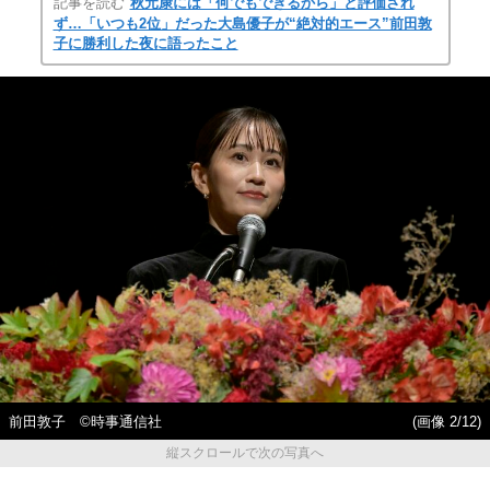
記事を読む
秋元康には「何でもできるから」と評価され
ず…「いつも2位」だった大島優子が“絶対的エース”前田敦
子に勝利した夜に語ったこと
前田敦子 ©時事通信社
(画像 2/12)
縦スクロールで次の写真へ