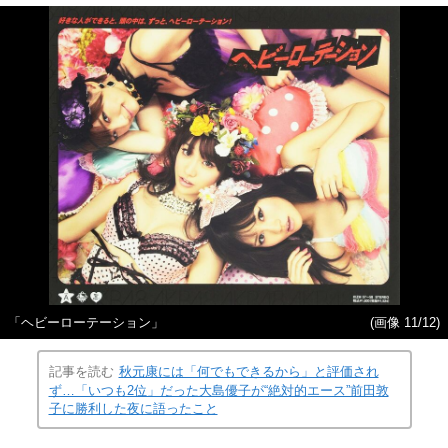
「ヘビーローテーション」
(画像 11/12)
記事を読む
秋元康には「何でもできるから」と評価され
ず…「いつも2位」だった大島優子が“絶対的エース”前田敦
子に勝利した夜に語ったこと