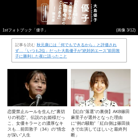
1stフォトブック「優子」
(画像 3/12)
記事を読む
秋元康には「何でもできるから」と評価され
ず…「いつも2位」だった大島優子が“絶対的エース”前田敦
子に勝利した夜に語ったこと
恋愛禁止ルールを生んだ“裏切
【紅白“落選”の裏側】AKB篠田
りの初恋”、伝説のお姫様だっ
麻里子が選外となった理由
こ、女優キラーとの濃厚なキ
に“例の騒動”「紅白側は篠田抜
スも…前田敦子（34）の“情念
きで出演してほしいと最終判
が深い”人生
断」