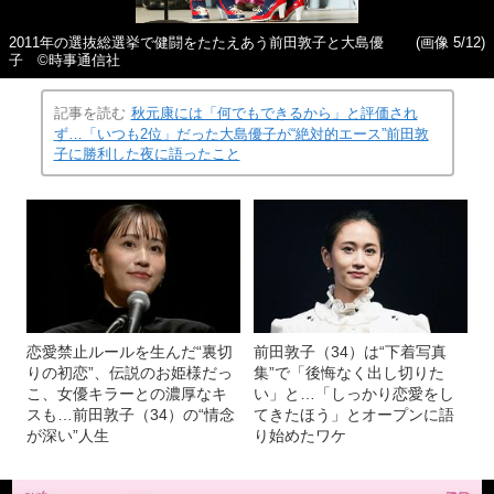
2011年の選抜総選挙で健闘をたたえあう前田敦子と大島優
(画像 5/12)
子 ©時事通信社
記事を読む
秋元康には「何でもできるから」と評価され
ず…「いつも2位」だった大島優子が“絶対的エース”前田敦
子に勝利した夜に語ったこと
恋愛禁止ルールを生んだ“裏切
前田敦子（34）は“下着写真
りの初恋”、伝説のお姫様だっ
集”で「後悔なく出し切りた
こ、女優キラーとの濃厚なキ
い」と…「しっかり恋愛をし
スも…前田敦子（34）の“情念
てきたほう」とオープンに語
が深い”人生
り始めたワケ