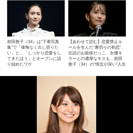
前田敦子（34）は“下着写真
【あわせて読む】恋愛禁止ル
集”で「後悔なく出し切りた
ールを生んだ“裏切りの初恋”、
い」と…「しっかり恋愛をし
伝説のお姫様だっこ、女優キ
てきたほう」とオープンに語
ラーとの濃厚なキスも…前田
り始めたワケ
敦子（34）の“情念が深い”人生