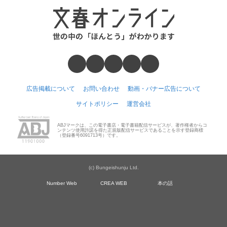
広告掲載について
お問い合わせ
動画・バナー広告について
サイトポリシー
運営会社
ABJマークは、この電子書店・電子書籍配信サービスが、著作権者からコ
ンテンツ使用許諾を得た正規版配信サービスであることを示す登録商標
（登録番号6091713号）です。
(c) Bungeishunju Ltd.
Number Web
CREA WEB
本の話