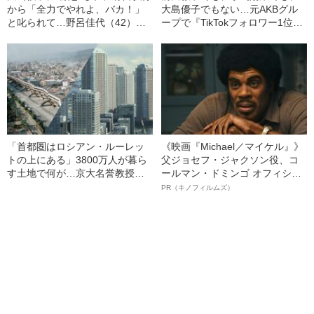
から「全力でやれよ、バカ！」
大島優子でもない…元AKBグル
と叱られて…野呂佳代（42）は
ープで『TikTokフォロワー1位』
なぜ嫌われないのか？ 芸能界で
の女優（31）が日本ではなく海
可愛がられる“永遠の後輩力”
外で花開いたワケ
「首都圏はロシアン・ルーレッ
《映画『Michael／マイケル』》
トの上にある」3800万人が暮ら
父ジョセフ・ジャクソン役、コ
す土地で何が…京大名誉教授が
ールマン・ドミンゴ オフィシャ
解説する「首都直下地震」のメ
ルインタビュー“観客を魅了した
PR（キノフィルムズ）
カニズム
名優、複雑な父親像への想いを
語る”《日本興収70億円突破》