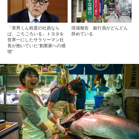
「章男くん程度の社員なら
現場報告 銀行員がどんどん
ば、ごろごろいる」トヨタを
辞めている
世界一にしたサラリーマン社
長が抱いていた“創業家への感
情”