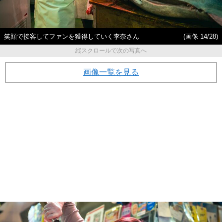
笑顔で接客してファンを獲得していく李奈さん
(画像 14/28)
縦スクロールで次の写真へ
画像一覧を見る