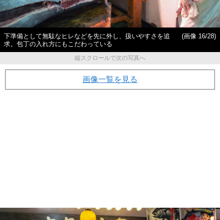
下準備として無駄なヒレなどを先に外し、扱いやすさを追
(画像 16/28)
求。包丁の入れ方にもこだわっている
縦スクロールで次の写真へ
画像一覧を見る