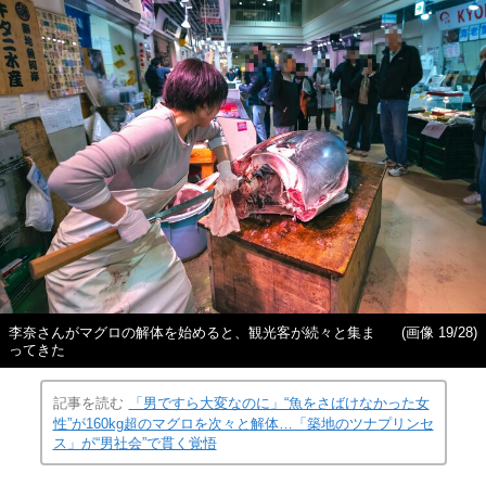
李奈さんがマグロの解体を始めると、観光客が続々と集ま
(画像 19/28)
ってきた
記事を読む
「男ですら大変なのに」“魚をさばけなかった女
性”が160kg超のマグロを次々と解体…「築地のツナプリンセ
ス」が“男社会”で貫く覚悟