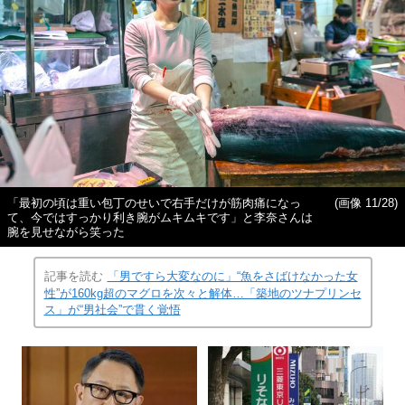
「最初の頃は重い包丁のせいで右手だけが筋肉痛になっ
(画像 11/28)
て、今ではすっかり利き腕がムキムキです」と李奈さんは
腕を見せながら笑った
記事を読む
「男ですら大変なのに」“魚をさばけなかった女
性”が160kg超のマグロを次々と解体…「築地のツナプリンセ
ス」が“男社会”で貫く覚悟