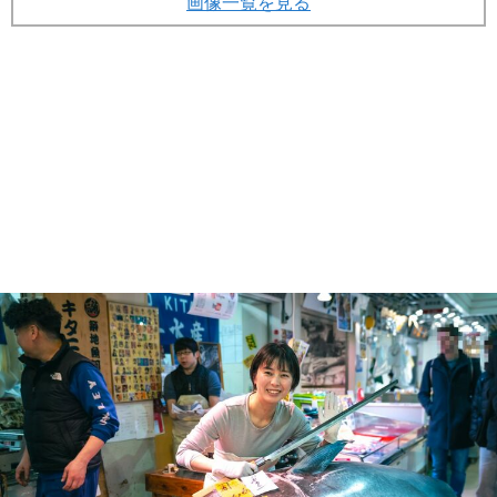
画像一覧を見る