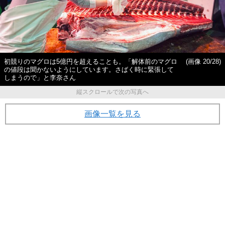
初競りのマグロは5億円を超えることも。「解体前のマグロ
(画像 20/28)
の値段は聞かないようにしています。さばく時に緊張して
しまうので」と李奈さん
縦スクロールで次の写真へ
画像一覧を見る