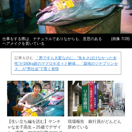
仕事をする際は、ナチュラルでありながらも、意思のある
(画像 7/28)
ヘアメイクを貫いている
記事を読む
「男ですら大変なのに」“魚をさばけなかった女
性”が160kg超のマグロを次々と解体…「築地のツナプリンセ
ス」が“男社会”で貫く覚悟
【生い立ち編を読む】ヤンチ
現場報告 銀行員がどんどん
ャな女子高生→25歳でデザイ
辞めている