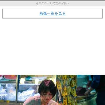
縦スクロールで次の写真へ
画像一覧を見る