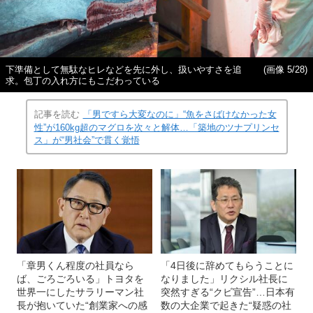
下準備として無駄なヒレなどを先に外し、扱いやすさを追
(画像 5/28)
求。包丁の入れ方にもこだわっている
記事を読む
「男ですら大変なのに」“魚をさばけなかった女
性”が160kg超のマグロを次々と解体…「築地のツナプリンセ
ス」が“男社会”で貫く覚悟
「章男くん程度の社員なら
「4日後に辞めてもらうことに
ば、ごろごろいる」トヨタを
なりました」リクシル社長に
世界一にしたサラリーマン社
突然すぎる“クビ宣告”…日本有
長が抱いていた“創業家への感
数の大企業で起きた“疑惑の社