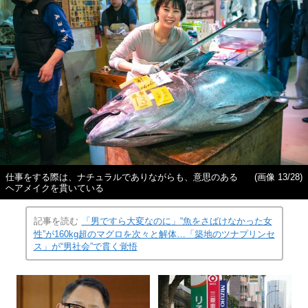
仕事をする際は、ナチュラルでありながらも、意思のある
(画像 13/28)
ヘアメイクを貫いている
記事を読む
「男ですら大変なのに」“魚をさばけなかった女
性”が160kg超のマグロを次々と解体…「築地のツナプリンセ
ス」が“男社会”で貫く覚悟