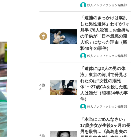
鉄人ノンフィクション編集部
「逮捕のきっかけは腐乱
した男性遺体」わずか1ヶ
月半で8人殺害…お金持ち
の子供が「日本最悪の殺
人犯」になった理由（昭
和40年の事件）
鉄人ノンフィクション編集部
「遺体には2人の男の体
液」東京の河川で発見さ
れたのは“女性の溺死
4位
体”⋯27歳CAを殺した犯
4
人は誰だ（昭和34年の事
件）
鉄人ノンフィクション編集部
「本当にごめんなさい」
17歳少女が生後5ヶ月の長
男を殺害…《高島忠夫の
5位