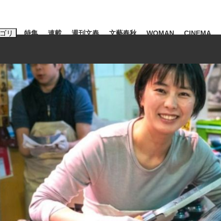
ゴリ
特集
連載
週刊文春
文藝春秋
WOMAN
CINEMA
キーワード入力
ス
エンタメ
ライフ
ビジネス
ーワードタグ一覧
山凌輝
#高市早苗
#後藤真希
#森岡毅
#城彰二
#内田有紀
観る将棋、読
#亀和田武
て明かした日本代表監督に...
「最悪の空気のまま解散」W