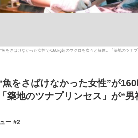
いまさら聞け
“魚をさばけなかった女性”が160kg超のマグロを次々と解体…「築地のツナプ
手が証言した“NPB聞...
「クマが悪者扱いされているの
魚をさばけなかった女性”が160
「築地のツナプリンセス」が“男
もっと見る
ー #2
カー日本代表・森保一監督...