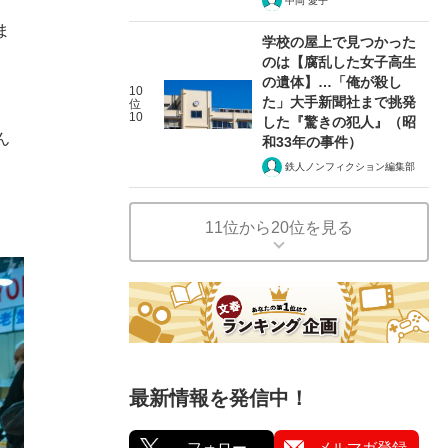
中岡 愛子
ま
学校の屋上で見つかった
のは【腐乱した女子高生
の遺体】…「俺が殺し
10
た」大手新聞社まで挑発
位
、
10
した『驚きの犯人』（昭
ん
和33年の事件）
鉄人ノンフィクション編集部
11位から20位を見る
最新情報を発信中！
フォロー
メルマガ登録