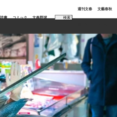
週刊文春
文藝春秋
読書
コミック
文春野球
検索
電子版
PLUS
インタビュー
読書
#松田聖子
む将棋
BC日本代表“敗戦”の真実 選手が明かす...