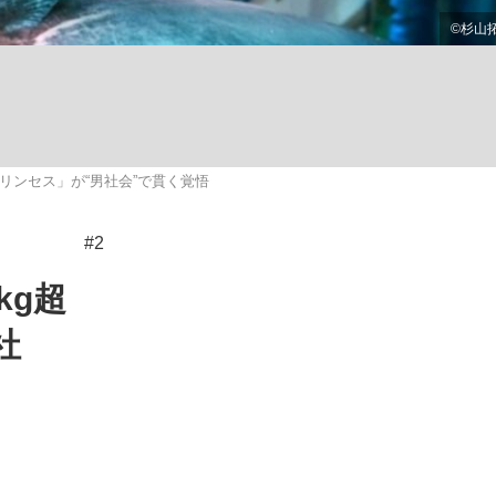
ない資産運用のすべて
リンセス」が“男社会”で貫く覚悟
が悲しい」『北の国から』倉本聰氏（91...
#2
kg超
社