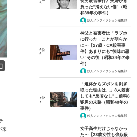
長男殺害事件》夫婦が背
5
負った“消えない傷”（昭
和39年の事件）
鉄人ノンフィクション編集部
神父と被害者は「ラブホ
に行った」ことが明らか
に⋯【27歳・CA殺害事
6位
件】あまりにも“後味の悪
6
い”その後（昭和34年の事
件）
鉄人ノンフィクション編集部
「遺体からズボンを剥ぎ
取った理由は…」8人殺害
しても“反省なし”…前科8
7位
7
犯男の末路（昭和40年の
事件）
鉄人ノンフィクション編集部
チ
女子高生だけじゃなかっ
が来
た⋯【23歳女性も強姦殺