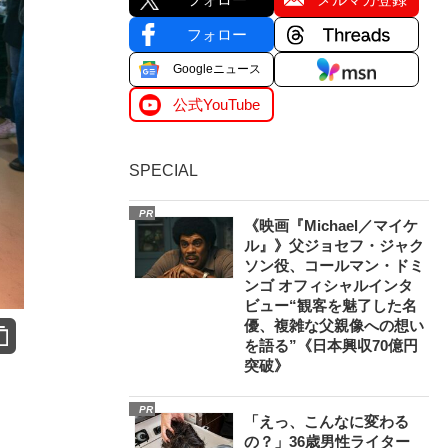
フォロー
Googleニュース
公式YouTube
SPECIAL
PR
《映画『Michael／マイケ
ル』》父ジョセフ・ジャク
ソン役、コールマン・ドミ
ンゴ オフィシャルインタ
ビュー“観客を魅了した名
優、複雑な父親像への想い
を語る”《日本興収70億円
突破》
PR
「えっ、こんなに変わる
の？」36歳男性ライター