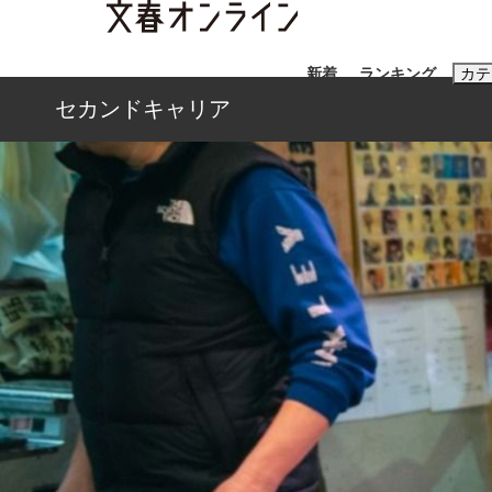
新着
ランキング
カテ
セカンドキャリア
スクープ
ニュー
おすすめのキ
#藤田晋
#三
#玉木雄一郎
「90%は失敗する。でも…」本田圭佑が初め
終戦から81年