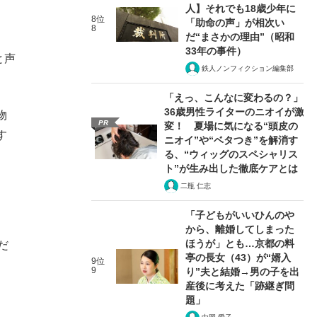
人】それでも18歳少年に
8位
「助命の声」が相次い
8
だ“まさかの理由”（昭和
、
33年の事件）
と声
鉄人ノンフィクション編集部
「えっ、こんなに変わるの？」
36歳男性ライターのニオイが激
物
PR
変！ 夏場に気になる“頭皮の
す
ニオイ”や“ベタつき”を解消す
る、“ウィッグのスペシャリス
ト”が生み出した徹底ケアとは
二瓶 仁志
「子どもがいいひんのや
から、離婚してしまった
ほうが」とも…京都の料
だ
亭の長女（43）が“婿入
9位
9
り”夫と結婚→男の子を出
産後に考えた「跡継ぎ問
題」