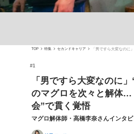
TOP
特集
セカンドキャリア
「男ですら大変なのに」
「敗因分析は一切聞かれなかった」侍ジャパン選
キングの誕生を、目撃せよ。
#1
「男ですら大変なのに」“
のマグロを次々と解体…
the Style
会”で貫く覚悟
マグロ解体師・高橋李奈さんインタビュ
「目標達成できなかったからと言って…」サッ