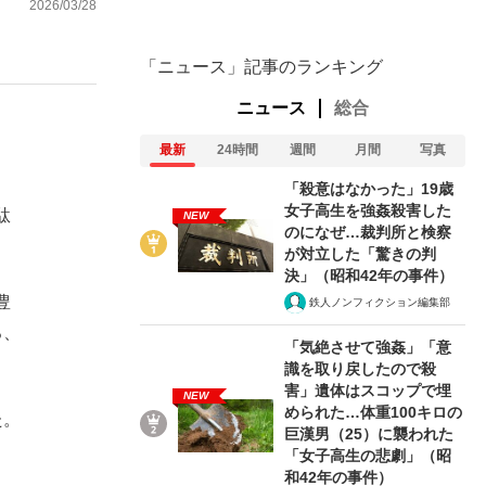
2026/03/28
「ニュース」記事のランキング
ニュース
総合
最新
24時間
週間
月間
写真
「殺意はなかった」19歳
女子高生を強姦殺害した
駄
NEW
のになぜ…裁判所と検察
が対立した「驚きの判
決」（昭和42年の事件）
豊
鉄人ノンフィクション編集部
ろ、
「気絶させて強姦」「意
識を取り戻したので殺
害」遺体はスコップで埋
NEW
められた…体重100キロの
た。
巨漢男（25）に襲われた
「女子高生の悲劇」（昭
和42年の事件）