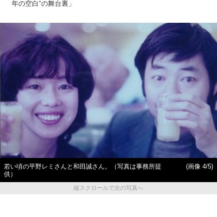
年の空白”の舞台裏」
若い頃の平野レミさんと和田誠さん。（写真は事務所提
(画像 4/5)
供）
縦スクロールで次の写真へ