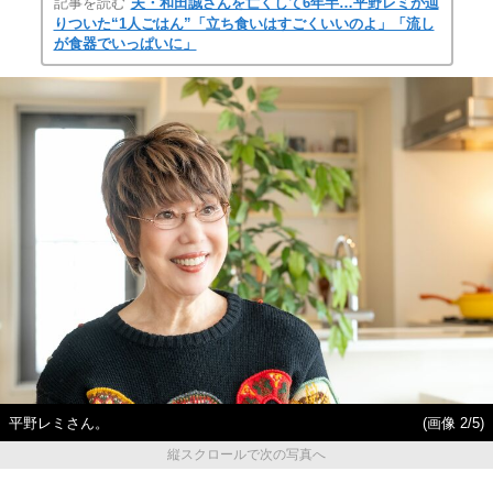
記事を読む
夫・和田誠さんを亡くして6年半…平野レミが辿
りついた“1人ごはん”「立ち食いはすごくいいのよ」「流し
が食器でいっぱいに」
平野レミさん。
(画像 2/5)
縦スクロールで次の写真へ