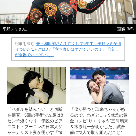
平野レミさん。
(画像 3/5)
記事を読む
夫・和田誠さんを亡くして6年半…平野レミが辿
りついた“1人ごはん”「立ち食いはすごくいいのよ」「流し
が食器でいっぱいに」
「ペダルを踏みたい」と切断
「僕が勝つと璃来ちゃんが怒
を拒否、5回の手術で左足は8
るので、わざと…」9歳差の黄
センチ短くなり…伝説のピア
金コンビ“りくりゅう”三浦璃来
ニスト・ブーニンの日本人ジ
＆木原龍一が明かした、試合
ャーナリスト妻が明かす「“9
前に“2人で取り組んだこと”