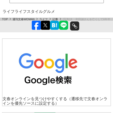
ライフ
ライフスタイル
グルメ
TOP
週刊文春WOMAN
ライフ
記事
[写真]夫・和田誠さんを亡くして6年半
文春オンラインを見つけやすくする
（遷移先で文春オンラ
インを優先ソースに設定する）