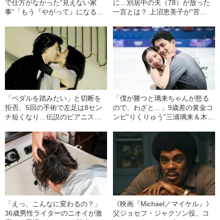
で仕方がなかった“見えない家
に…別居中の夫（78）が放った
事”「もう『やがって』になるわ
一言とは？ 上沼恵美子が“苦
ね」「女がいつまでやり続けな
言”「男の人の間違った楽天家、
あかんねん」
あれなんなんでしょう」
「ペダルを踏みたい」と切断を
「僕が勝つと璃来ちゃんが怒る
拒否、5回の手術で左足は8セン
ので、わざと…」9歳差の黄金コ
チ短くなり…伝説のピアニス
ンビ“りくりゅう”三浦璃来＆木原
ト・ブーニンの日本人ジャーナ
龍一が明かした、試合前に“2人
リスト妻が明かす「“9年の空
で取り組んだこと”
白”の舞台裏」
「えっ、こんなに変わるの？」
《映画『Michael／マイケル』》
36歳男性ライターのニオイが激
父ジョセフ・ジャクソン役、コ