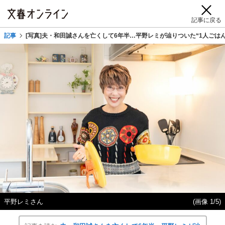
記事に戻る
記事
[写真]夫・和田誠さんを亡くして6年半…平野レミが辿りついた“1人ご
平野レミさん
(画像 1/5)