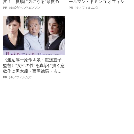
変！ 夏場に気になる“頭皮のニ
ールマン・ドミンゴ オフィシャ
オイ”や“ベタつき”を解消す
ルインタビュー“観客を魅了した
PR（株式会社スヴェンソン）
PR（キノフィルムズ）
る、“ウィッグのスペシャリス
名優、複雑な父親像への想いを
ト”が生み出した徹底ケアとは
語る”《日本興収70億円突破》
《渡辺淳一原作＆娘・渡邉直子
監督》“女性の性”を真摯に描く意
欲作に黒木瞳・西岡德馬・吉田
羊が出演決定！《映画『月がみ
PR（キノフィルムズ）
ている』》