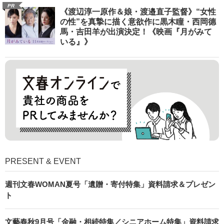
PR
《渡辺淳一原作＆娘・渡邉直子監督》“女性
の性”を真摯に描く意欲作に黒木瞳・西岡德
馬・吉田羊が出演決定！《映画『月がみて
いる』》
PRESENT & EVENT
週刊文春WOMAN夏号「遺贈・寄付特集」資料請求＆プレゼン
ト
文藝春秋9月号「金融・相続特集／シニアホーム特集」資料請求