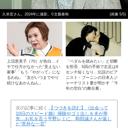
久米宏さん。2024年に撮影。©文藝春秋
(画像 5/5)
上沼恵美子（70）が告白…イ
「ペダルを踏みたい」と切断
ヤで仕方がなかった“見えない
を拒否、5回の手術で左足は8
家事”「もう『やがって』にな
センチ短くなり…伝説のピア
るわね」「女がいつまでやり
ニスト・ブーニンの日本人ジ
続けなあかんねん」
ャーナリスト妻が明かす「“9
年の空白”の舞台裏」
次の記事に続く
【つづきを読む】《出会って
10日のスピード婚》掃除やゴミ出しを夫が率
先…お礼を言う平野レミに、和田誠さんが返し
た“意外な一言”