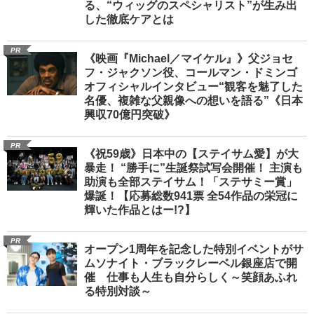
る、“ウィッグのスペシャリスト”が生み出
した徹底ケアとは
PR
《映画『Michael／マイケル』》父ジョセ
フ・ジャクソン役、コールマン・ドミンゴ
オフィシャルインタビュー“観客を魅了した
名優、複雑な父親像への想いを語る”《日本
興収70億円突破》
PR
《祝59歳》日本中の【ステイサム愛】が大
暴走！ “勝手に”生誕祭試写会開催！ 主演も
助演も全部ステイサム！「ステサミー賞」
爆誕！【応募総数941票 全54作品の栄冠に
輝いた作品とはー!?】
PR
オープン1周年を記念した特別イベントがサ
ムソナイト・ブラックレーベル銀座店で開
催 仕事も人生も自分らしく～笑顔あふれ
る特別対談～