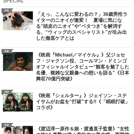
SPECIAL
PR
「えっ、こんなに変わるの？」36歳男性ラ
イターのニオイが激変！ 夏場に気にな
る“頭皮のニオイ”や“ベタつき”を解消す
る、“ウィッグのスペシャリスト”が生み出
した徹底ケアとは
PR
《映画『Michael／マイケル』》父ジョセ
フ・ジャクソン役、コールマン・ドミンゴ
オフィシャルインタビュー“観客を魅了した
名優、複雑な父親像への想いを語る”《日本
興収70億円突破》
PR
《映画『シェルター』》ジェイソン・ステ
イサムがお盆を“打破”する!!《「眠眠打破」
コラボ》
PR
《渡辺淳一原作＆娘・渡邉直子監督》“女性