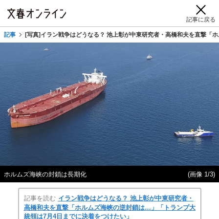
記事に戻る
記事
[写真]イラン戦争はどうなる？ 池上彰が中東研究者・高橋和夫を直撃「
ホルムズ海峡の封鎖は長期化
(画像 1/3)
記事を読む
イラン戦争はどうなる？ 池上彰が中東研究者・
高橋和夫を直撃「ホルムズ海峡の逆封鎖は…」「トランプ大
統領は7月4日までに決着をつけたい」