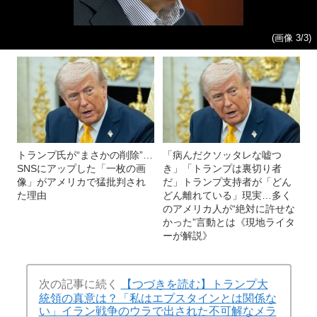
(画像 3/3)
トランプ氏が“まさかの削除”…
「病んだクソッタレな嘘つ
SNSにアップした「一枚の画
き」「トランプは裏切り者
像」がアメリカで猛批判され
だ」トランプ支持者が「どん
た理由
どん離れている」現実…多く
のアメリカ人が“絶対に許せな
かった”言動とは《現地ライタ
ーが解説》
次の記事に続く
【つづきを読む】トランプ大
統領の真意は？「私はエプスタインとは関係な
い」イラン戦争のウラで出された不可解なメラ