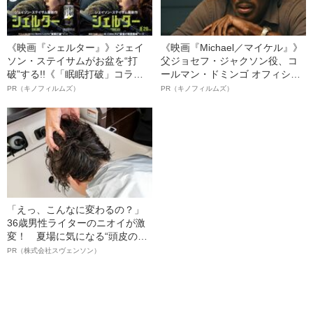
《映画『シェルター』》ジェイ
《映画『Michael／マイケル』》
ソン・ステイサムがお盆を“打
父ジョセフ・ジャクソン役、コ
破”する!!《「眠眠打破」コラ
ールマン・ドミンゴ オフィシャ
ボ》
ルインタビュー“観客を魅了した
PR（キノフィルムズ）
PR（キノフィルムズ）
名優、複雑な父親像への想いを
語る”《日本興収70億円突破》
「えっ、こんなに変わるの？」
36歳男性ライターのニオイが激
変！ 夏場に気になる“頭皮のニ
オイ”や“ベタつき”を解消す
PR（株式会社スヴェンソン）
る、“ウィッグのスペシャリス
ト”が生み出した徹底ケアとは