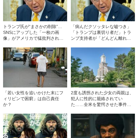
トランプ氏が“まさかの削除”…
「病んだクソッタレな嘘つき」
SNSにアップした「一枚の画
「トランプは裏切り者だ」トラ
像」がアメリカで猛批判された
ンプ支持者が「どんどん離れて
理由
いる」現実…多くのアメリカ人
が“絶対に許せなかった”言動とは
《現地ライターが解説》
「若い女性を追いかけた末にフ
2度も誘拐された少女の両親は、
ィリピンで困窮」は自己責任
犯人に性的に籠絡されてい
か？
た……全米を驚愕させた事件と
は