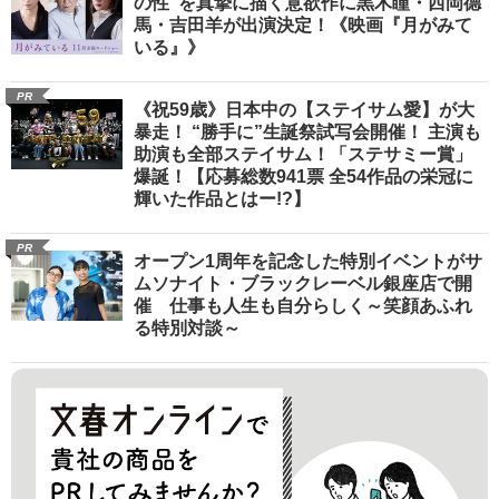
の性”を真摯に描く意欲作に黒木瞳・西岡德
馬・吉田羊が出演決定！《映画『月がみて
いる』》
PR
《祝59歳》日本中の【ステイサム愛】が大
暴走！ “勝手に”生誕祭試写会開催！ 主演も
助演も全部ステイサム！「ステサミー賞」
爆誕！【応募総数941票 全54作品の栄冠に
輝いた作品とはー!?】
PR
オープン1周年を記念した特別イベントがサ
ムソナイト・ブラックレーベル銀座店で開
催 仕事も人生も自分らしく～笑顔あふれ
る特別対談～