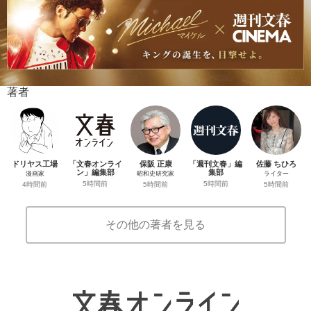
著者
ドリヤス工場
「文春オンライ
保阪 正康
「週刊文春」編
佐藤 ちひろ
ン」編集部
集部
漫画家
昭和史研究家
ライター
5時間前
5時間前
4時間前
5時間前
5時間前
その他の著者を見る