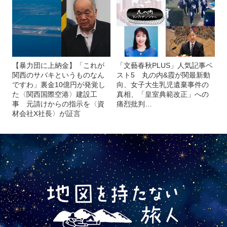
【暴力団に上納金】「これが
「文藝春秋PLUS」人気記事ベ
関西のサバキというものなん
スト5 丸の内&霞が関最新動
ですわ」裏金10億円が発覚し
向、女子大生乳児遺棄事件の
た〈関西国際空港〉建設工
真相、「皇室典範改正」への
事 元請けからの指示を〈資
痛烈批判…
材会社X社長〉が証言