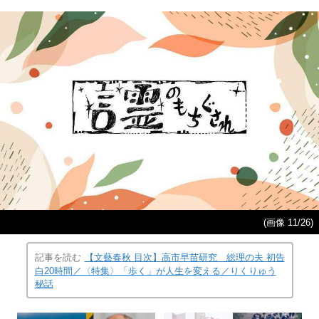
(画像 11/26)
記事を読む
【文藝春秋 目次】高市早苗研究 総理の夫 初告
白20時間／〈特集〉「歩く」が人生を変える／りくりゅう
秘話