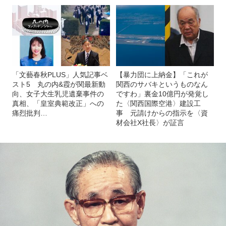
「文藝春秋PLUS」人気記事ベ
【暴力団に上納金】「これが
スト5 丸の内&霞が関最新動
関西のサバキというものなん
向、女子大生乳児遺棄事件の
ですわ」裏金10億円が発覚し
真相、「皇室典範改正」への
た〈関西国際空港〉建設工
痛烈批判…
事 元請けからの指示を〈資
材会社X社長〉が証言