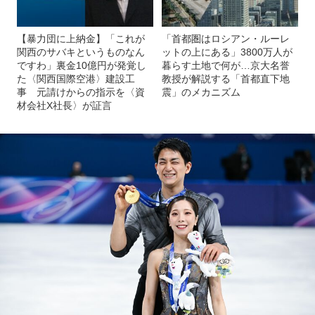
【暴力団に上納金】「これが
「首都圏はロシアン・ルーレ
関西のサバキというものなん
ットの上にある」3800万人が
ですわ」裏金10億円が発覚し
暮らす土地で何が…京大名誉
た〈関西国際空港〉建設工
教授が解説する「首都直下地
事 元請けからの指示を〈資
震」のメカニズム
材会社X社長〉が証言