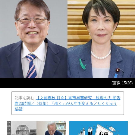
(画像 15/26)
記事を読む
【文藝春秋 目次】高市早苗研究 総理の夫 初告
白20時間／〈特集〉「歩く」が人生を変える／りくりゅう
秘話