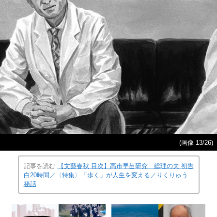
(画像 13/26)
記事を読む
【文藝春秋 目次】高市早苗研究 総理の夫 初告
白20時間／〈特集〉「歩く」が人生を変える／りくりゅう
秘話