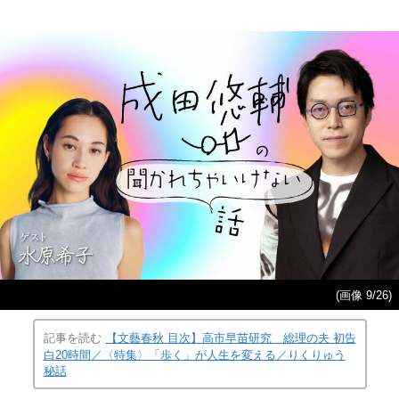
(画像 9/26)
記事を読む
【文藝春秋 目次】高市早苗研究 総理の夫 初告
白20時間／〈特集〉「歩く」が人生を変える／りくりゅう
秘話