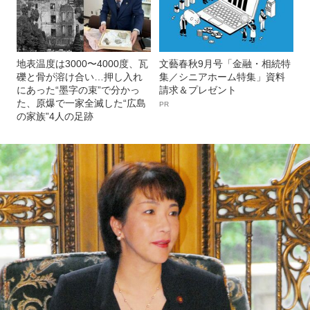
地表温度は3000〜4000度、瓦
文藝春秋9月号「金融・相続特
礫と骨が溶け合い…押し入れ
集／シニアホーム特集」資料
にあった“墨字の束”で分かっ
請求＆プレゼント
た、原爆で一家全滅した“広島
PR
の家族”4人の足跡