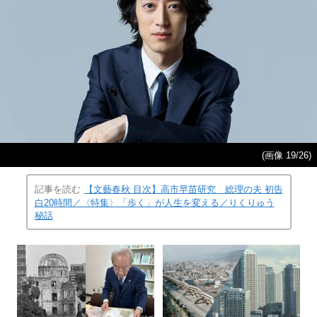
(画像 19/26)
記事を読む
【文藝春秋 目次】高市早苗研究 総理の夫 初告
白20時間／〈特集〉「歩く」が人生を変える／りくりゅう
秘話