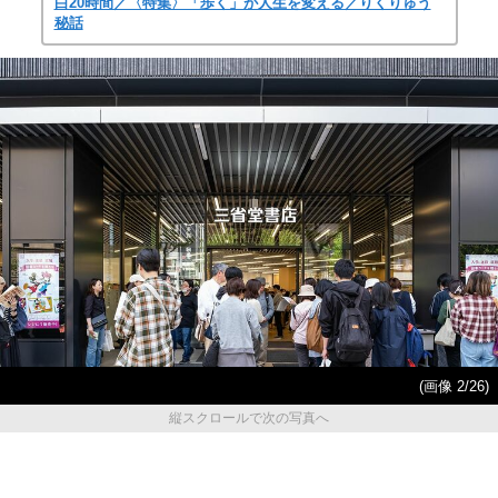
白20時間／〈特集〉「歩く」が人生を変える／りくりゅう
秘話
(画像 2/26)
縦スクロールで次の写真へ