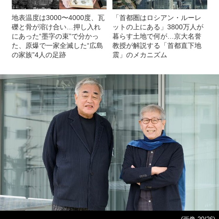
地表温度は3000〜4000度、瓦
「首都圏はロシアン・ルーレ
礫と骨が溶け合い…押し入れ
ットの上にある」3800万人が
にあった“墨字の束”で分かっ
暮らす土地で何が…京大名誉
た、原爆で一家全滅した“広島
教授が解説する「首都直下地
の家族”4人の足跡
震」のメカニズム