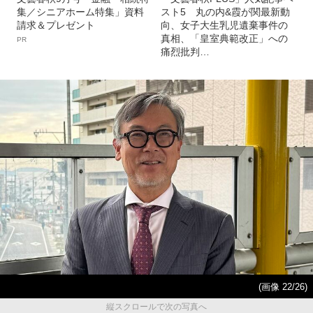
集／シニアホーム特集」資料
スト5 丸の内&霞が関最新動
請求＆プレゼント
向、女子大生乳児遺棄事件の
真相、「皇室典範改正」への
PR
痛烈批判…
(画像 22/26)
縦スクロールで次の写真へ