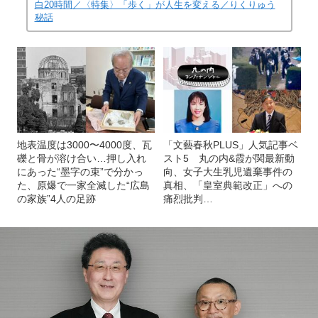
白20時間／〈特集〉「歩く」が人生を変える／りくりゅう
秘話
地表温度は3000〜4000度、瓦
「文藝春秋PLUS」人気記事ベ
礫と骨が溶け合い…押し入れ
スト5 丸の内&霞が関最新動
にあった“墨字の束”で分かっ
向、女子大生乳児遺棄事件の
た、原爆で一家全滅した“広島
真相、「皇室典範改正」への
の家族”4人の足跡
痛烈批判…