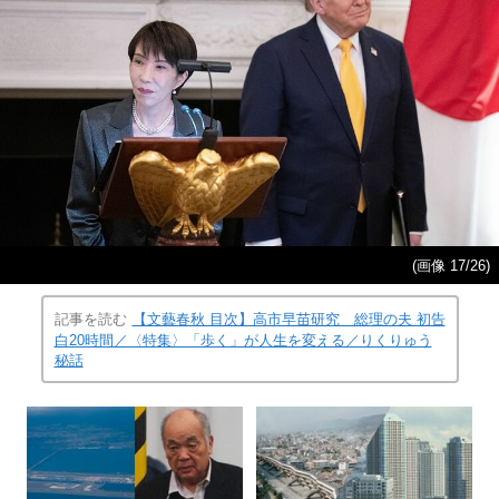
(画像 17/26)
記事を読む
【文藝春秋 目次】高市早苗研究 総理の夫 初告
白20時間／〈特集〉「歩く」が人生を変える／りくりゅう
秘話