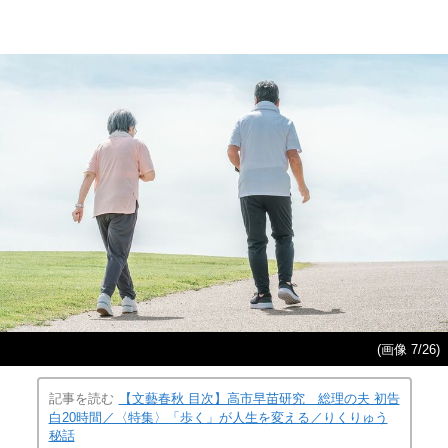
(画像 7/26)
記事を読む
【文藝春秋 目次】高市早苗研究 総理の夫 初告
白20時間／〈特集〉「歩く」が人生を変える／りくりゅう
秘話