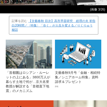
(画像 3/26)
記事を読む
【文藝春秋 目次】高市早苗研究 総理の夫 初告
白20時間／〈特集〉「歩く」が人生を変える／りくりゅう
秘話
「首都圏はロシアン・ルーレ
文藝春秋9月号「金融・相続特
ットの上にある」3800万人が
集／シニアホーム特集」資料
暮らす土地で何が…京大名誉
請求＆プレゼント
教授が解説する「首都直下地
PR
震」のメカニズム