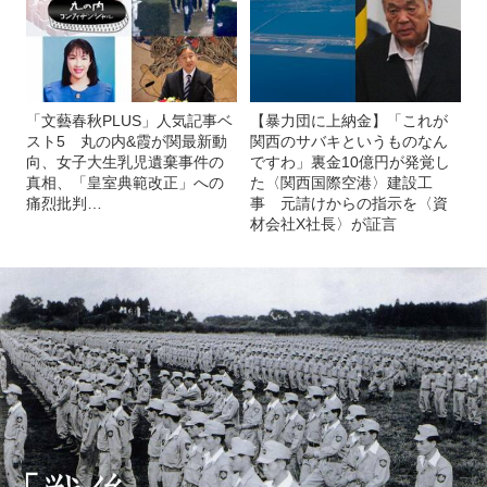
「文藝春秋PLUS」人気記事ベ
【暴力団に上納金】「これが
スト5 丸の内&霞が関最新動
関西のサバキというものなん
向、女子大生乳児遺棄事件の
ですわ」裏金10億円が発覚し
真相、「皇室典範改正」への
た〈関西国際空港〉建設工
痛烈批判…
事 元請けからの指示を〈資
材会社X社長〉が証言