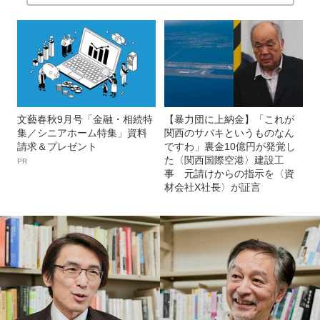
文藝春秋9月号「金融・相続特
【暴力団に上納金】「これが
集／シニアホーム特集」資料
関西のサバキというものなん
請求＆プレゼント
ですわ」裏金10億円が発覚し
た〈関西国際空港〉建設工
PR
事 元請けからの指示を〈資
材会社X社長〉が証言