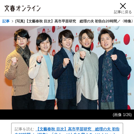
記事に戻る
記事
[写真]【文藝春秋 目次】高市早苗研究 総理の夫 初告白20時間／〈特
(画像 1/26)
記事を読む
【文藝春秋 目次】高市早苗研究 総理の夫 初告