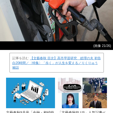
(画像 21/26)
記事を読む
【文藝春秋 目次】高市早苗研究 総理の夫 初告
白20時間／〈特集〉「歩く」が人生を変える／りくりゅう
秘話
文藝春秋9月号「金融・相続特
「文藝春秋PLUS」人気記事ベ