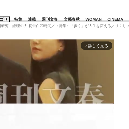
ゴリ
特集
連載
週刊文春
文藝春秋
WOMAN
CINEMA
早苗研究 総理の夫 初告白20時間／〈特集〉「歩く」が人生を変える／りくり
キーワード入力
ス
エンタメ
ライフ
ビジネス
詳しく見る
arrow_forward_ios
ーワードタグ一覧
山凌輝
#高市早苗
#後藤真希
#森岡毅
#城彰二
#内田有紀
観る将棋、読
#亀和田武
て明かした日本代表監督に...
「最悪の空気のまま解散」W