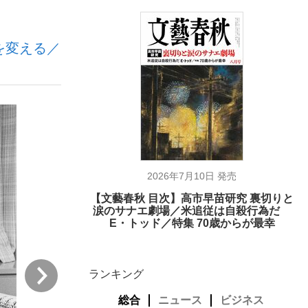
を変える／
ない資産運用のすべて
が悲しい」『北の国から』倉本聰氏（91...
2026年7月10日 発売
【文藝春秋 目次】高市早苗研究 裏切りと
涙のサナエ劇場／米追従は自殺行為だ
E・トッド／特集 70歳からが最幸
次
ランキング
総合
ニュース
ビジネス