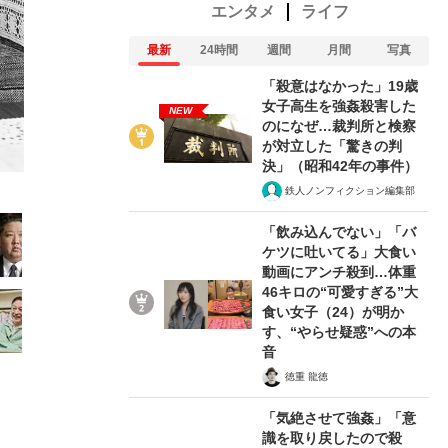
エンタメ
ライフ
最新
24時間
週間
月間
写真
「殺意はなかった」19歳
女子高生を強姦殺害した
NEW
のになぜ…裁判所と検察
16/27
が対立した「驚きの判
決」（昭和42年の事件）
鉄人ノンフィクション編集部
「飲み込んでない」「バ
ケツに吐いてる」大食い
動画にアンチ殺到…体重
46キロの“可愛すぎる”大
食い女子（24）が明か
す、“やらせ疑惑”への本
音
徳重 龍徳
「気絶させて強姦」「意
識を取り戻したので殺