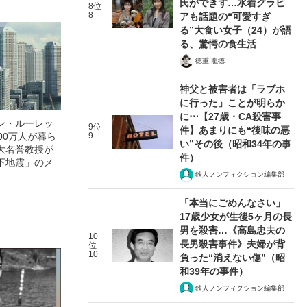
氏ができず…水着グラビ
8位
8
アも話題の“可愛すぎ
る”大食い女子（24）が語
る、驚愕の食生活
徳重 龍徳
神父と被害者は「ラブホ
に行った」ことが明らか
に⋯【27歳・CA殺害事
ン・ルーレッ
9位
件】あまりにも“後味の悪
00万人が暮ら
9
い”その後（昭和34年の事
大名誉教授が
件）
下地震」のメ
鉄人ノンフィクション編集部
「本当にごめんなさい」
17歳少女が生後5ヶ月の長
男を殺害…《高島忠夫の
10
長男殺害事件》夫婦が背
位
10
負った“消えない傷”（昭
和39年の事件）
鉄人ノンフィクション編集部