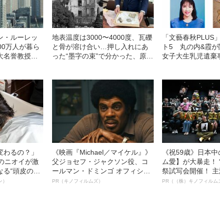
ン・ルーレッ
地表温度は3000〜4000度、瓦礫
「文藝春秋PLUS
00万人が暮ら
と骨が溶け合い…押し入れにあ
ト5 丸の内&霞
大名誉教授が
った“墨字の束”で分かった、原爆
女子大生乳児遺棄
下地震」のメ
で一家全滅した“広島の家族”4人
「皇室典範改正」
の足跡
判…
変わるの？」
《映画『Michael／マイケル』》
《祝59歳》日本
ーのニオイが激
父ジョセフ・ジャクソン役、コ
ム愛】が大暴走！ 
なる“頭皮のニ
ールマン・ドミンゴ オフィシャ
祭試写会開催！ 
”を解消す
ルインタビュー“観客を魅了した
部ステイサム！「
ン）
PR（キノフィルムズ）
PR（（株）キノフィルム
スペシャリス
名優、複雑な父親像への想いを
賞」爆誕！【応募総
徹底ケアとは
語る”《日本興収70億円突破》
54作品の栄冠に
ー!?】