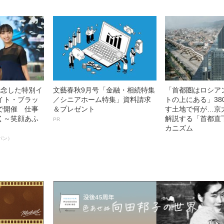
記念した特別イ
文藝春秋9月号「金融・相続特集
「首都圏はロシア
イト・ブラッ
／シニアホーム特集」資料請求
トの上にある」38
で開催 仕事
＆プレゼント
す土地で何が…京
く～笑顔あふ
解説する「首都直
PR
カニズム
パン）