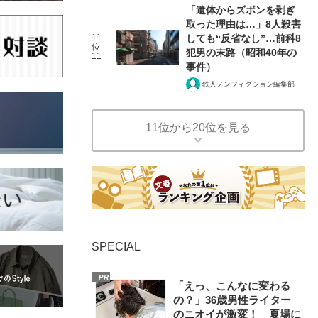
「遺体からズボンを剥ぎ
取った理由は…」8人殺害
11
しても“反省なし”…前科8
位
犯男の末路（昭和40年の
11
事件）
鉄人ノンフィクション編集部
11位から20位を見る
SPECIAL
PR
「えっ、こんなに変わる
の？」36歳男性ライター
のニオイが激変！ 夏場に