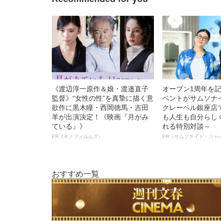
《渡辺淳一原作＆娘・渡邉直子
オープン1周年を
監督》“女性の性”を真摯に描く意
ベントがサムソナ
欲作に黒木瞳・西岡德馬・吉田
クレーベル銀座店
羊が出演決定！《映画『月がみ
も人生も自分らし
ている』》
れる特別対談～
PR（キノフィルムズ）
PR（サムソナイト・ジャ
おすすめ一覧