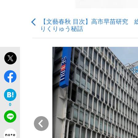
【文藝春秋 目次】高市早苗研究 
りくりゅう秘話
「敗因分析は一切聞かれなかった」侍ジャパン選
キングの誕生を、目撃せよ。
the Style
0
前
「目標達成できなかったからと言って…」サッ