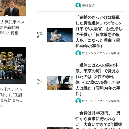
中岡 愛子
「逮捕のきっかけは腐乱
」人気記事ベス
した男性遺体」わずか1ヶ
が関最新動向、
月半で8人殺害…お金持ち
事件の真相、
6位
の子供が「日本最悪の殺
6
への痛烈批
人犯」になった理由（昭
和40年の事件）
鉄人ノンフィクション編集部
「遺体には2人の男の体
液」東京の河川で発見さ
れたのは“女性の溺死
7位
体”⋯27歳CAを殺した犯
7
人は誰だ（昭和34年の事
中の【ステイサ
件）
“勝手に”生誕
主演も助演も全
鉄人ノンフィクション編集部
ステサミー
ズ）
数941票 全
「食費は月40万円」「男
輝いた作品とは
性から食事に誘われな
い」大食いすぎて2年間彼