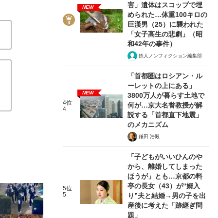
害」遺体はスコップで埋
NEW
められた…体重100キロの
巨漢男（25）に襲われた
「女子高生の悲劇」（昭
和42年の事件）
鉄人ノンフィクション編集部
「首都圏はロシアン・ル
ーレットの上にある」
NEW
3800万人が暮らす土地で
4位
何が…京大名誉教授が解
4
説する「首都直下地震」
のメカニズム
鎌田 浩毅
「子どもがいいひんのや
から、離婚してしまった
ほうが」とも…京都の料
亭の長女（43）が“婿入
5位
5
り”夫と結婚→男の子を出
産後に考えた「跡継ぎ問
題」