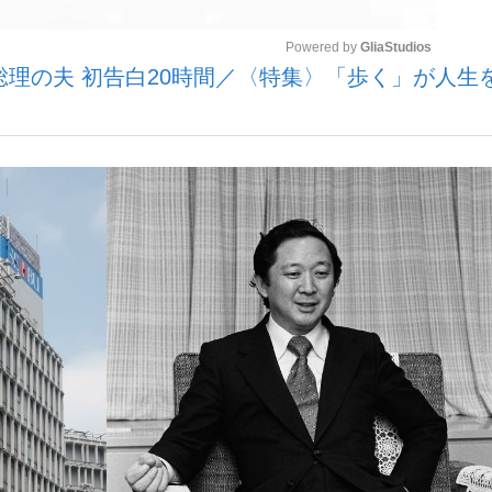
Powered by 
GliaStudios
総理の夫 初告白20時間／〈特集〉「歩く」が人生
いまさら聞け
Mute
手が証言した“NPB聞...
「クマが悪者扱いされているの
もっと見る
カー日本代表・森保一監督...