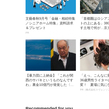
文藝春秋9月号「金融・相続特集
「首都圏はロシア
／シニアホーム特集」資料請求
トの上にある」38
＆プレゼント
す土地で何が…京
解説する「首都直
PR
カニズム
【暴力団に上納金】「これが関
「えっ、こんなに
西のサバキというものなんです
36歳男性ライタ
わ」裏金10億円が発覚した〈関
変！ 夏場に気に
西国際空港〉建設工事 元請け
オイ”や“ベタつき
PR（株式会社スヴェンソ
からの指示を〈資材会社X社長〉
る、“ウィッグの
が証言
ト”が生み出した
Recommended for you