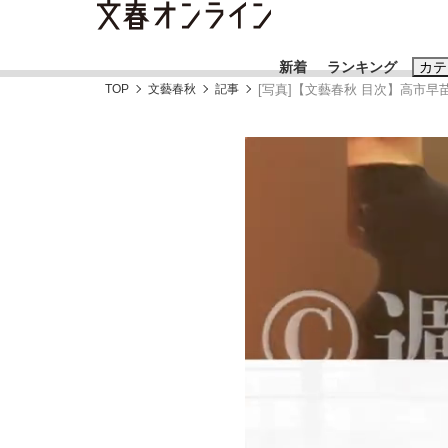
新着
ランキング
カテ
TOP
文藝春秋
記事
[写真]【文藝春秋 目次】高市
スクープ
ニュー
おすすめのキ
#藤田晋
#三
#玉木雄一郎
「90%は失敗する。でも…」本田圭佑が初め
終戦から81年