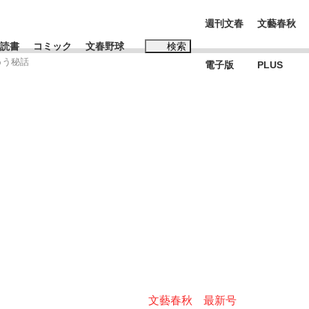
週刊文春
文藝春秋
読書
コミック
文春野球
検索
ゅう秘話
電子版
PLUS
インタビュー
読書
#松田聖子
む将棋
BC日本代表“敗戦”の真実 選手が明かす...
文藝春秋 最新号