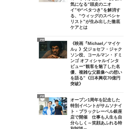
気になる“頭皮のニオ
イ”や“ベタつき”を解消す
る、“ウィッグのスペシャ
リスト”が生み出した徹底
ケアとは
PR
《映画『Michael／マイケ
ル』》父ジョセフ・ジャク
ソン役、コールマン・ドミ
ンゴ オフィシャルインタ
ビュー“観客を魅了した名
優、複雑な父親像への想い
を語る”《日本興収70億円
突破》
PR
オープン1周年を記念した
特別イベントがサムソナイ
ト・ブラックレーベル銀座
店で開催 仕事も人生も自
分らしく～笑顔あふれる特
別対談～