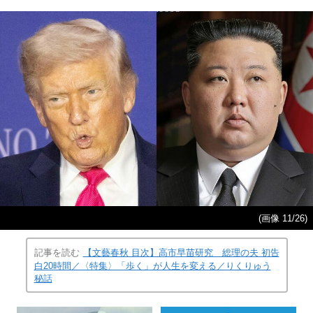
(画像 11/26)
記事を読む
【文藝春秋 目次】高市早苗研究 総理の夫 初告
白20時間／〈特集〉「歩く」が人生を変える／りくりゅう
秘話