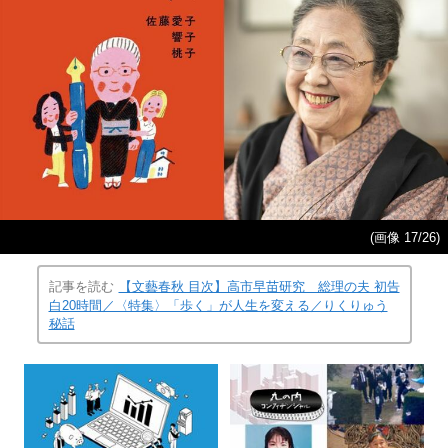
(画像 17/26)
記事を読む
【文藝春秋 目次】高市早苗研究 総理の夫 初告
白20時間／〈特集〉「歩く」が人生を変える／りくりゅう
秘話