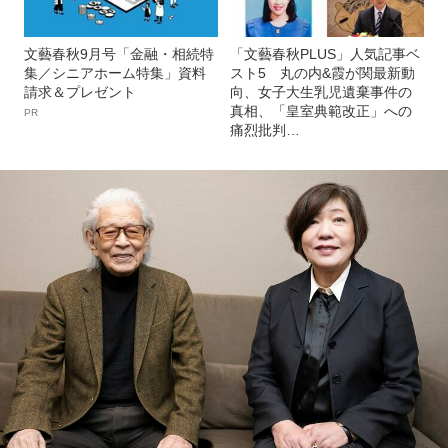
文藝春秋9月号「金融・相続特
「文藝春秋PLUS」人気記事ベ
集／シニアホーム特集」資料
スト5 丸の内&霞が関最新動
請求＆プレゼント
向、女子大生乳児遺棄事件の
真相、「皇室典範改正」への
PR
痛烈批判…