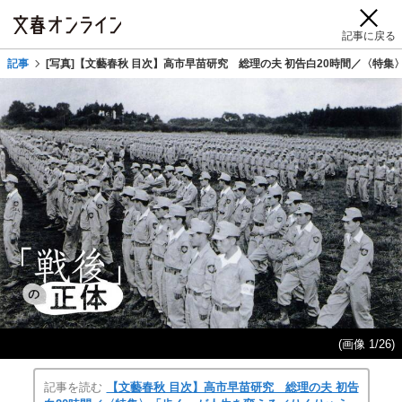
記事に戻る
記事
[写真]【文藝春秋 目次】高市早苗研究 総理の夫 初告白20時間／〈特
(画像 1/26)
記事を読む
【文藝春秋 目次】高市早苗研究 総理の夫 初告