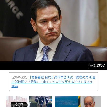
(画像 13/26)
記事を読む
【文藝春秋 目次】高市早苗研究 総理の夫 初告
白20時間／〈特集〉「歩く」が人生を変える／りくりゅう
秘話