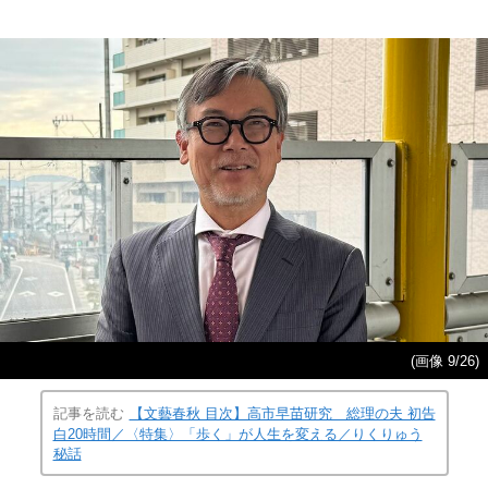
(画像 9/26)
記事を読む
【文藝春秋 目次】高市早苗研究 総理の夫 初告
白20時間／〈特集〉「歩く」が人生を変える／りくりゅう
秘話