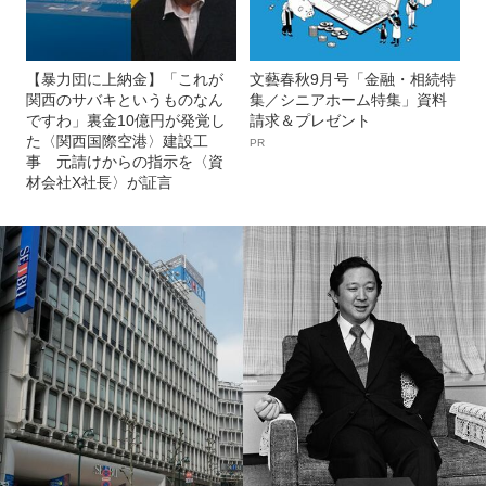
【暴力団に上納金】「これが
文藝春秋9月号「金融・相続特
関西のサバキというものなん
集／シニアホーム特集」資料
ですわ」裏金10億円が発覚し
請求＆プレゼント
た〈関西国際空港〉建設工
PR
事 元請けからの指示を〈資
材会社X社長〉が証言