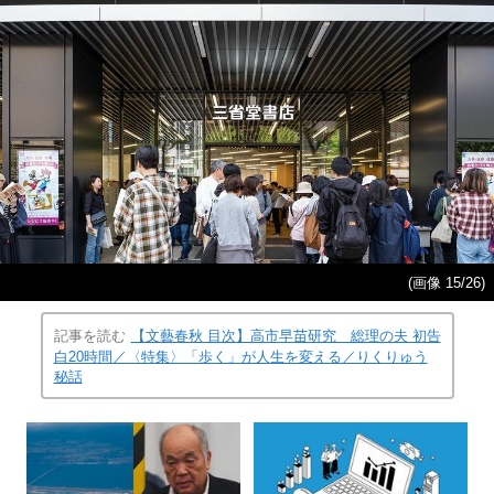
(画像 15/26)
記事を読む
【文藝春秋 目次】高市早苗研究 総理の夫 初告
白20時間／〈特集〉「歩く」が人生を変える／りくりゅう
秘話