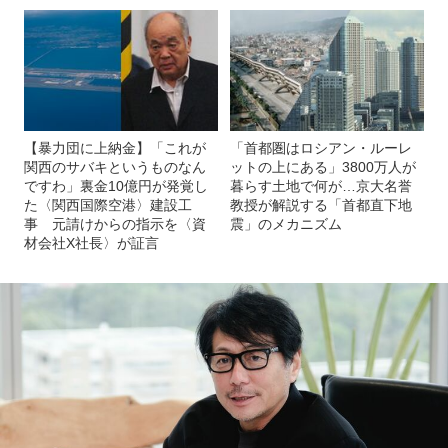
【暴力団に上納金】「これが
「首都圏はロシアン・ルーレ
関西のサバキというものなん
ットの上にある」3800万人が
ですわ」裏金10億円が発覚し
暮らす土地で何が…京大名誉
た〈関西国際空港〉建設工
教授が解説する「首都直下地
事 元請けからの指示を〈資
震」のメカニズム
材会社X社長〉が証言