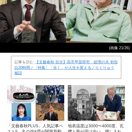
(画像 21/26)
記事を読む
【文藝春秋 目次】高市早苗研究 総理の夫 初告
白20時間／〈特集〉「歩く」が人生を変える／りくりゅう
秘話
「文藝春秋PLUS」人気記事ベ
地表温度は3000〜4000度、瓦
スト5 丸の内&霞が関最新動
礫と骨が溶け合い…押し入れ