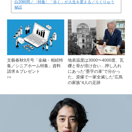
白20時間／〈特集〉「歩く」が人生を変える／りくりゅう
秘話
文藝春秋9月号「金融・相続特
地表温度は3000〜4000度、瓦
集／シニアホーム特集」資料
礫と骨が溶け合い…押し入れ
請求＆プレゼント
にあった“墨字の束”で分かっ
た、原爆で一家全滅した“広島
PR
の家族”4人の足跡