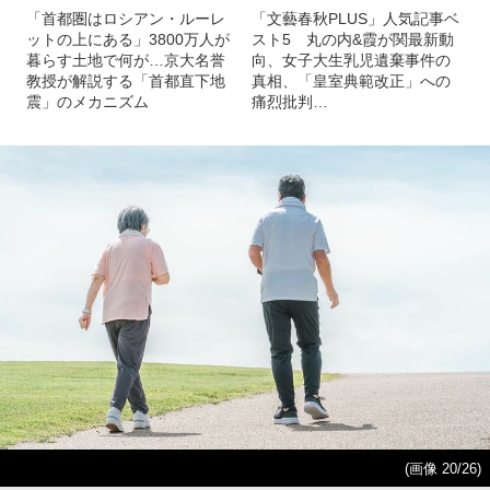
「首都圏はロシアン・ルーレ
「文藝春秋PLUS」人気記事ベ
ットの上にある」3800万人が
スト5 丸の内&霞が関最新動
暮らす土地で何が…京大名誉
向、女子大生乳児遺棄事件の
教授が解説する「首都直下地
真相、「皇室典範改正」への
震」のメカニズム
痛烈批判…
(画像 20/26)