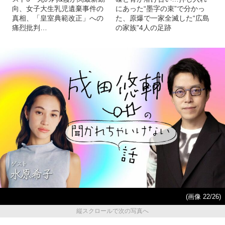
向、女子大生乳児遺棄事件の
にあった“墨字の束”で分かっ
真相、「皇室典範改正」への
た、原爆で一家全滅した“広島
痛烈批判…
の家族”4人の足跡
(画像 22/26)
縦スクロールで次の写真へ