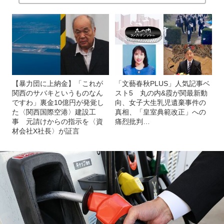
【暴力団に上納金】「これが
「文藝春秋PLUS」人気記事ベ
関西のサバキというものなん
スト5 丸の内&霞が関最新動
ですわ」裏金10億円が発覚し
向、女子大生乳児遺棄事件の
た〈関西国際空港〉建設工
真相、「皇室典範改正」への
事 元請けからの指示を〈資
痛烈批判…
材会社X社長〉が証言