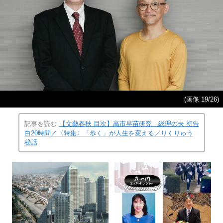
(画像 19/26)
記事を読む
【文藝春秋 目次】高市早苗研究 総理の夫 初告
白20時間／〈特集〉「歩く」が人生を変える／りくりゅう
秘話