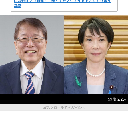
白20時間／〈特集〉「歩く」が人生を変える／りくりゅう
秘話
(画像 2/26)
縦スクロールで次の写真へ