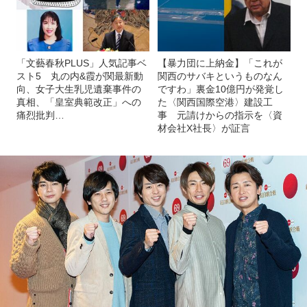
「文藝春秋PLUS」人気記事ベ
【暴力団に上納金】「これが
スト5 丸の内&霞が関最新動
関西のサバキというものなん
向、女子大生乳児遺棄事件の
ですわ」裏金10億円が発覚し
真相、「皇室典範改正」への
た〈関西国際空港〉建設工
痛烈批判…
事 元請けからの指示を〈資
材会社X社長〉が証言