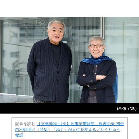
(画像 7/26)
記事を読む
【文藝春秋 目次】高市早苗研究 総理の夫 初告
白20時間／〈特集〉「歩く」が人生を変える／りくりゅう
秘話