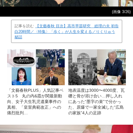
(画像 3/26)
記事を読む
【文藝春秋 目次】高市早苗研究 総理の夫 初告
白20時間／〈特集〉「歩く」が人生を変える／りくりゅう
秘話
「文藝春秋PLUS」人気記事ベ
地表温度は3000〜4000度、瓦
スト5 丸の内&霞が関最新動
礫と骨が溶け合い…押し入れ
向、女子大生乳児遺棄事件の
にあった“墨字の束”で分かっ
真相、「皇室典範改正」への
た、原爆で一家全滅した“広島
痛烈批判…
の家族”4人の足跡