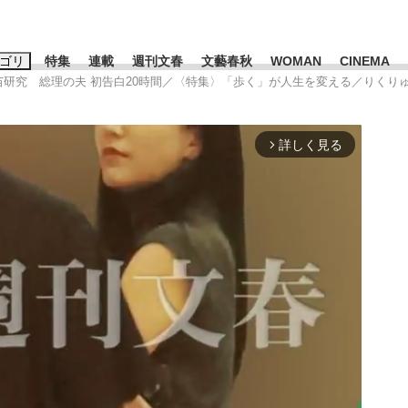
ゴリ
特集
連載
週刊文春
文藝春秋
WOMAN
CINEMA
早苗研究 総理の夫 初告白20時間／〈特集〉「歩く」が人生を変える／りくり
キーワード入力
ス
エンタメ
ライフ
ビジネス
詳しく見る
arrow_forward_ios
ーワードタグ一覧
山凌輝
#高市早苗
#後藤真希
#森岡毅
#城彰二
#内田有紀
観る将棋、読
#亀和田武
て明かした日本代表監督に...
「最悪の空気のまま解散」W