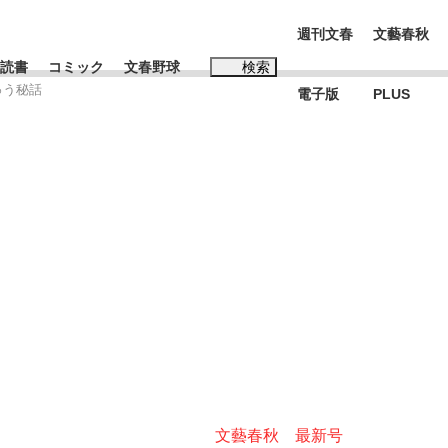
週刊文春
文藝春秋
読書
コミック
文春野球
検索
ゅう秘話
電子版
PLUS
インタビュー
読書
#松田聖子
む将棋
BC日本代表“敗戦”の真実 選手が明かす...
文藝春秋 最新号