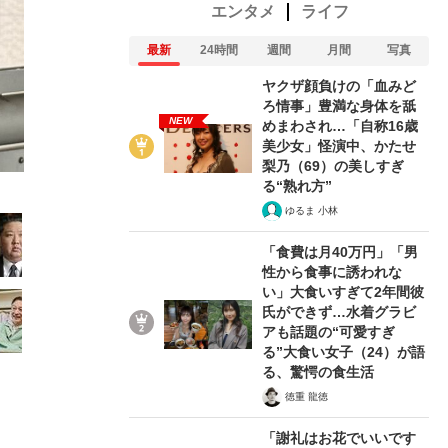
エンタメ
ライフ
最新
24時間
週間
月間
写真
ヤクザ顔負けの「血みど
ろ情事」豊満な身体を舐
NEW
めまわされ…「自称16歳
9/27
美少女」怪演中、かたせ
梨乃（69）の美しすぎ
る“熟れ方”
ゆるま 小林
「食費は月40万円」「男
性から食事に誘われな
い」大食いすぎて2年間彼
氏ができず…水着グラビ
アも話題の“可愛すぎ
る”大食い女子（24）が語
る、驚愕の食生活
徳重 龍徳
「謝礼はお花でいいです