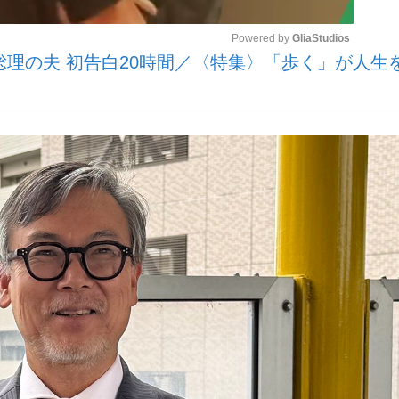
Powered by 
GliaStudios
総理の夫 初告白20時間／〈特集〉「歩く」が人生
いまさら聞け
Mute
手が証言した“NPB聞...
「クマが悪者扱いされているの
もっと見る
カー日本代表・森保一監督...