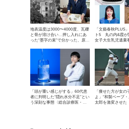
地表温度は3000〜4000度、瓦礫
「文藝春秋PLUS
と骨が溶け合い…押し入れにあ
ト5 丸の内&霞
った“墨字の束”で分かった、原爆
女子大生乳児遺棄
で一家全滅した“広島の家族”4人
「皇室典範改正」
の足跡
判…
「頭が重い感じがする」60代患
「痩せた方が女の
者に判明した“隠れ水分不足”とい
よ」“和製ベーブ・
う深刻な事態〈総合診療医・伊
太郎を激変させた
藤大介が警鐘〉
督〉の言葉 《日