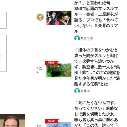
か？」と言われ絶句…
SNSで話題のマッスルフ
ルート奏者・上原麻衣が
語る、プロでも「食べて
いけない」音楽界のリア
ル
我妻 弘崇
「遺体の手首をつかむと
腐った肉がズルッと剥げ
で
て」火葬すら追いつか
NEW
ず、防空壕に数十人を“集
4位
4
団土葬”…この世の地獄を
見た少年兵が明かした“過
酷すぎる任務”とは
永井 均
「死にたくないんです。
切ってください」麻酔な
しで腕を切断した少女、
瞼も唇も真っ黒に腫れあ
NEW
がり「この仇、討って下
5位