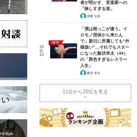
者が明かす、音楽家への
「険しすぎる道」
我妻 弘崇
「僕は根っこが違う。イ
ロモノ団体から来たん
で」新日に所属しても“外
NEW
10
様扱い”…それでもスター
位
になった飯伏幸太（44）
10
の「異色すぎるレスラー
人生」
飯伏 幸太
11位から20位を見る