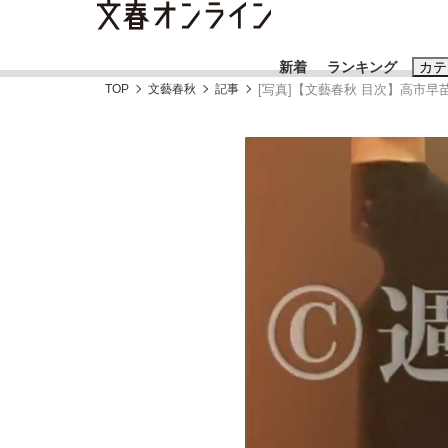
新着
ランキング
カテ
TOP
文藝春秋
記事
[写真]【文藝春秋 目次】高市
スクープ
ニュー
おすすめのキ
#藤田晋
#三
#玉木雄一郎
「90%は失敗する。でも…」本田圭佑が初め
終戦から81年