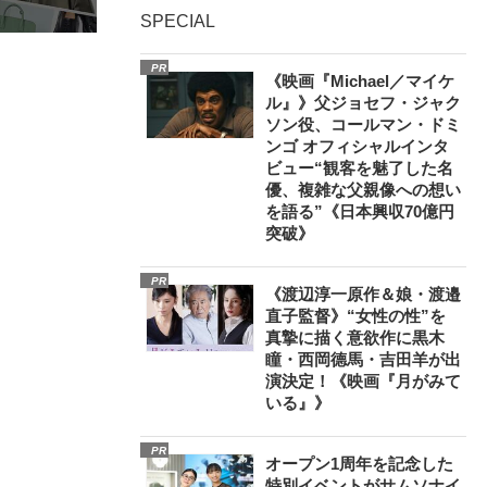
SPECIAL
PR
《映画『Michael／マイケ
ル』》父ジョセフ・ジャク
ソン役、コールマン・ドミ
ンゴ オフィシャルインタ
ビュー“観客を魅了した名
優、複雑な父親像への想い
を語る”《日本興収70億円
突破》
PR
《渡辺淳一原作＆娘・渡邉
直子監督》“女性の性”を
真摯に描く意欲作に黒木
瞳・西岡德馬・吉田羊が出
演決定！《映画『月がみて
いる』》
PR
オープン1周年を記念した
特別イベントがサムソナイ