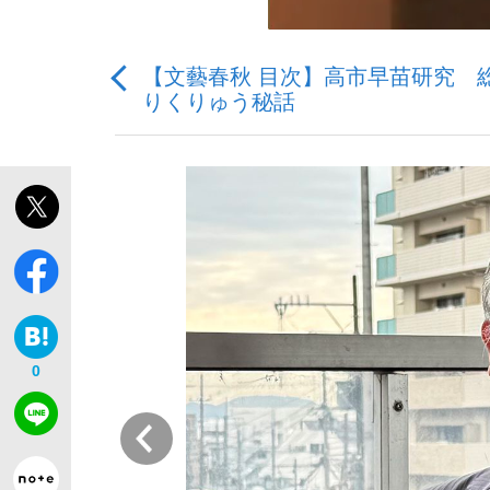
【文藝春秋 目次】高市早苗研究 
りくりゅう秘話
「敗因分析は一切聞かれなかった」侍ジャパン選
キングの誕生を、目撃せよ。
the Style
0
前
「目標達成できなかったからと言って…」サッ