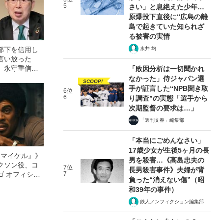
5
さい」と息絶えた少年…
原爆投下直後に“広島の離
島で起きていた知られざ
る被害の実情
部下を信用し
永井 均
言い放った
者〉永守重信
「敗因分析は一切聞かれ
ラ創業者〉稲
なかった」侍ジャパン選
SCOOP!
違いとは？
手が証言した“NPB聞き取
6位
6
り調査”の実態「選手から
次期監督の要求は…」
「週刊文春」編集部
「本当にごめんなさい」
17歳少女が生後5ヶ月の長
l／マイケル』》
男を殺害…《高島忠夫の
クソン役、コ
7位
長男殺害事件》夫婦が背
ゴ オフィシャ
7
負った“消えない傷”（昭
観客を魅了した
和39年の事件）
像への想いを
0億円突破》
鉄人ノンフィクション編集部