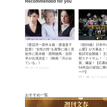
Recommended for you
《渡辺淳一原作＆娘・渡邉直子
《祝59歳》日本
監督》“女性の性”を真摯に描く意
ム愛】が大暴走！ 
欲作に黒木瞳・西岡德馬・吉田
祭試写会開催！ 
羊が出演決定！《映画『月がみ
部ステイサム！「
ている』》
賞」爆誕！【応募総
54作品の栄冠に
PR（キノフィルムズ）
ー!?】
PR（（株）キノフィルム
おすすめ一覧