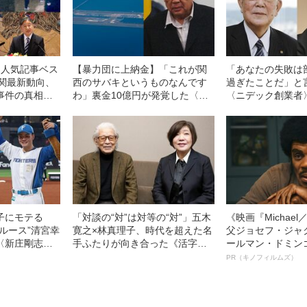
」人気記事ベス
【暴力団に上納金】「これが関
「あなたの失敗は
が関最新動向、
西のサバキというものなんです
過ぎたことだ」と
事件の真相、
わ」裏金10億円が発覚した〈関
〈ニデック創業
への痛烈批
西国際空港〉建設工事 元請け
師と崇めた〈京セ
からの指示を〈資材会社X社長〉
盛和夫との決定的
が証言
子にモテる
「対談の“対”は対等の“対”」五木
《映画『Michae
ルース”清宮幸
寛之×林真理子、時代を超えた名
父ジョセフ・ジャ
〈新庄剛志監
手ふたりが向き合った《活字対
ールマン・ドミン
ハム》
談》の本質
ルインタビュー“
PR（キノフィルムズ）
名優、複雑な父親
語る”《日本興収7