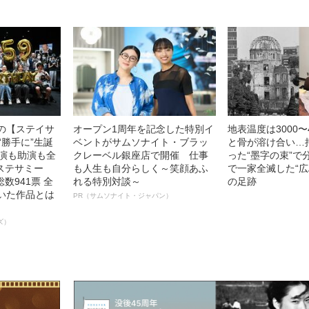
中の【ステイサ
オープン1周年を記念した特別イ
地表温度は3000〜
“勝手に”生誕
ベントがサムソナイト・ブラッ
と骨が溶け合い…
主演も助演も全
クレーベル銀座店で開催 仕事
った“墨字の束”で
ステサミー
も人生も自分らしく～笑顔あふ
で一家全滅した“広
数941票 全
れる特別対談～
の足跡
輝いた作品とは
PR（サムソナイト・ジャパン）
ズ）