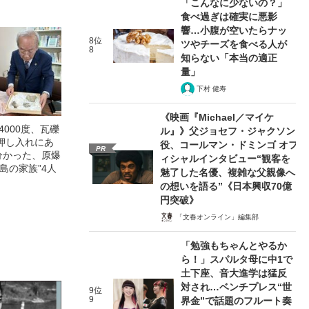
「こんなに少ないの？」
食べ過ぎは確実に悪影
響…小腹が空いたらナッ
8位
ツやチーズを食べる人が
8
知らない「本当の適正
量」
下村 健寿
《映画『Michael／マイケ
4000度、瓦礫
ル』》父ジョセフ・ジャクソン
押し入れにあ
役、コールマン・ドミンゴ オフ
PR
分かった、原爆
ィシャルインタビュー“観客を
島の家族”4人
魅了した名優、複雑な父親像へ
の想いを語る”《日本興収70億
円突破》
「文春オンライン」編集部
「勉強もちゃんとやるか
ら！」スパルタ母に中1で
土下座、音大進学は猛反
対され…ベンチプレス“世
9位
9
界金”で話題のフルート奏