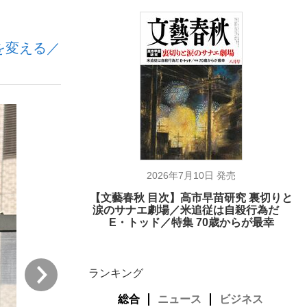
を変える／
ない資産運用のすべて
が悲しい」『北の国から』倉本聰氏（91...
2026年7月10日 発売
【文藝春秋 目次】高市早苗研究 裏切りと
涙のサナエ劇場／米追従は自殺行為だ
E・トッド／特集 70歳からが最幸
次
ランキング
総合
ニュース
ビジネス