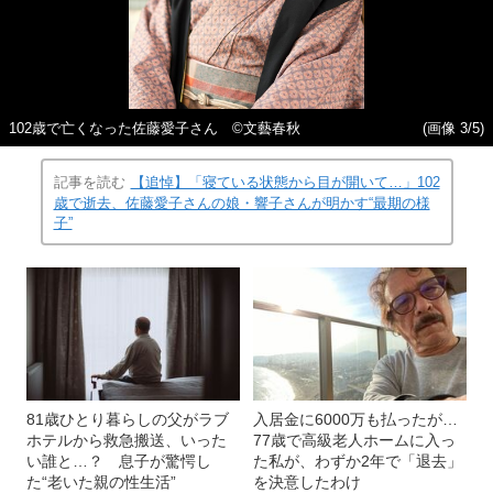
102歳で亡くなった佐藤愛子さん ©文藝春秋
(画像 3/5)
記事を読む
【追悼】「寝ている状態から目が開いて…」102
歳で逝去、佐藤愛子さんの娘・響子さんが明かす“最期の様
子”
81歳ひとり暮らしの父がラブ
入居金に6000万も払ったが…
ホテルから救急搬送、いった
77歳で高級老人ホームに入っ
い誰と…？ 息子が驚愕し
た私が、わずか2年で「退去」
た“老いた親の性生活”
を決意したわけ