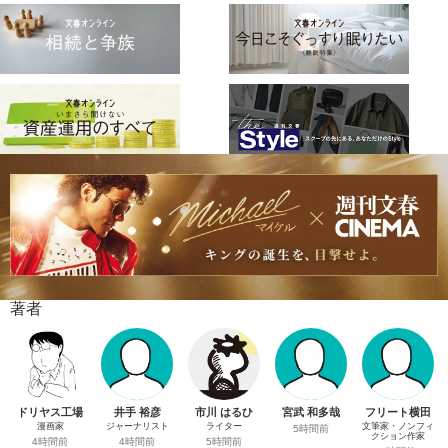
著者
ドリヤス工場
井手 裕彦
市川 はるひ
宮武 和多哉
フリート横田
漫画家
ジャーナリスト
ライター
文筆家・ノンフィ
5時間前
クション作家
4時間前
4時間前
5時間前