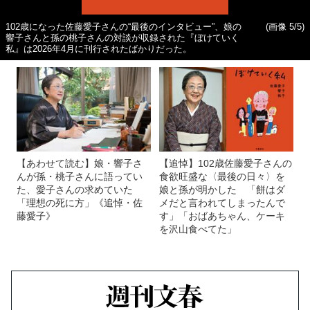
102歳になった佐藤愛子さんの“最後のインタビュー”、娘の
(画像 5/5)
響子さんと孫の桃子さんの対談が収録された『ぼけていく
私』は2026年4月に刊行されたばかりだった。
【あわせて読む】娘・響子さ
【追悼】102歳佐藤愛子さんの
んが孫・桃子さんに語ってい
食欲旺盛な〈最後の日々〉を
た、愛子さんの求めていた
娘と孫が明かした 「餅はダ
「理想の死に方」《追悼・佐
メだと言われてしまったんで
藤愛子》
す」「おばあちゃん、ケーキ
を沢山食べてた」