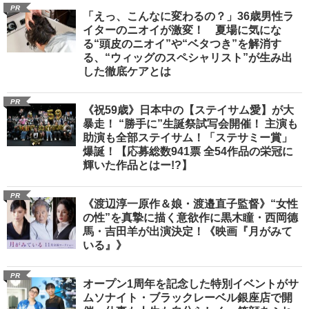
PR
「えっ、こんなに変わるの？」36歳男性ラ
イターのニオイが激変！ 夏場に気にな
る“頭皮のニオイ”や“ベタつき”を解消す
る、“ウィッグのスペシャリスト”が生み出
した徹底ケアとは
PR
《祝59歳》日本中の【ステイサム愛】が大
暴走！ “勝手に”生誕祭試写会開催！ 主演も
助演も全部ステイサム！「ステサミー賞」
爆誕！【応募総数941票 全54作品の栄冠に
輝いた作品とはー!?】
PR
《渡辺淳一原作＆娘・渡邉直子監督》“女性
の性”を真摯に描く意欲作に黒木瞳・西岡德
馬・吉田羊が出演決定！《映画『月がみて
いる』》
PR
オープン1周年を記念した特別イベントがサ
ムソナイト・ブラックレーベル銀座店で開