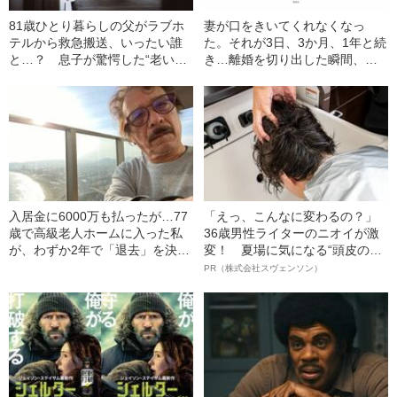
81歳ひとり暮らしの父がラブホ
妻が口をきいてくれなくなっ
テルから救急搬送、いったい誰
た。それが3日、3か月、1年と続
と…？ 息子が驚愕した“老いた
き…離婚を切り出した瞬間、妻
親の性生活”
が見せた“驚きの反応”
入居金に6000万も払ったが…77
「えっ、こんなに変わるの？」
歳で高級老人ホームに入った私
36歳男性ライターのニオイが激
が、わずか2年で「退去」を決意
変！ 夏場に気になる“頭皮のニ
したわけ
オイ”や“ベタつき”を解消す
PR（株式会社スヴェンソン）
る、“ウィッグのスペシャリス
ト”が生み出した徹底ケアとは