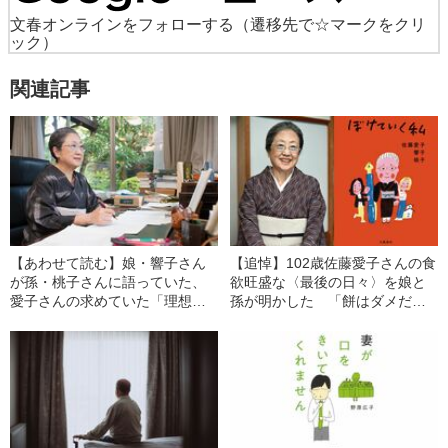
文春オンラインをフォローする
（遷移先で☆マークをクリ
ック）
関連記事
【あわせて読む】娘・響子さん
【追悼】102歳佐藤愛子さんの食
が孫・桃子さんに語っていた、
欲旺盛な〈最後の日々〉を娘と
愛子さんの求めていた「理想の
孫が明かした 「餅はダメだと
死に方」《追悼・佐藤愛子》
言われてしまったんです」「お
ばあちゃん、ケーキを沢山食べ
てた」