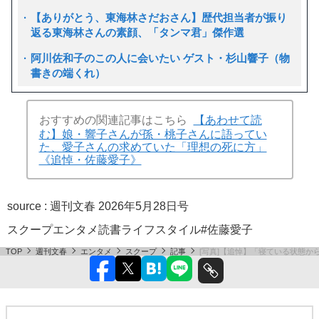
【ありがとう、東海林さだおさん】歴代担当者が振り
返る東海林さんの素顔、「タンマ君」傑作選
阿川佐和子のこの人に会いたい ゲスト・杉山響子（物
書きの端くれ）
おすすめの関連記事はこちら
【あわせて読
む】娘・響子さんが孫・桃子さんに語ってい
た、愛子さんの求めていた「理想の死に方」
《追悼・佐藤愛子》
source :
週刊文春 2026年5月28日号
スクープ
エンタメ
読書
ライフスタイル
#佐藤愛子
TOP
週刊文春
エンタメ
スクープ
記事
[写真]【追悼】「寝ている状態か