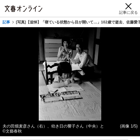
記事に戻る
記事
[写真]【追悼】「寝ている状態から目が開いて…」102歳で逝去、佐藤愛
夫の田畑麦彦さん（右）、幼き日の響子さん（中央）と
(画像 1/5)
©文藝春秋