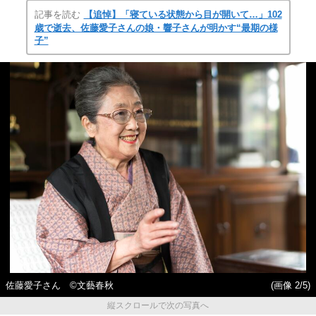
記事を読む
【追悼】「寝ている状態から目が開いて…」102
歳で逝去、佐藤愛子さんの娘・響子さんが明かす“最期の様
子”
佐藤愛子さん ©文藝春秋
(画像 2/5)
縦スクロールで次の写真へ