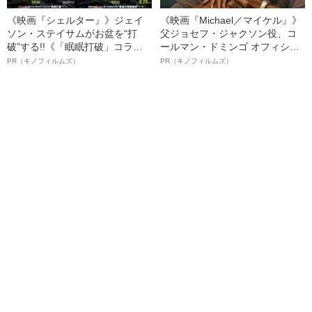
《映画『シェルター』》ジェイ
《映画『Michael／マイケル』》
ソン・ステイサムがお盆を“打
父ジョセフ・ジャクソン役、コ
破”する!!《「眠眠打破」コラ
ールマン・ドミンゴ オフィシャ
ボ》
ルインタビュー“観客を魅了した
PR（キノフィルムズ）
PR（キノフィルムズ）
名優、複雑な父親像への想いを
語る”《日本興収70億円突破》