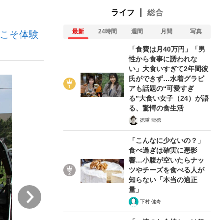
ライフ
総合
最新
24時間
週間
月間
写真
らこそ体験
ない資産運用のすべて
「食費は月40万円」「男
性から食事に誘われな
い」大食いすぎて2年間彼
氏ができず…水着グラビ
が悲しい」『北の国から』倉本聰氏（91...
アも話題の“可愛すぎ
る”大食い女子（24）が語
る、驚愕の食生活
徳重 龍徳
「こんなに少ないの？」
食べ過ぎは確実に悪影
響…小腹が空いたらナッ
ツやチーズを食べる人が
知らない「本当の適正
量」
次
下村 健寿