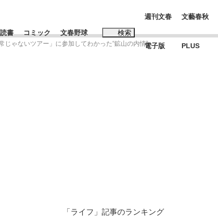
週刊文春
文藝春秋
読書
コミック
文春野球
検索
常じゃないツアー」に参加してわかった“鉱山の内情”
電子版
PLUS
インタビュー
読書
#松田聖子
む将棋
BC日本代表“敗戦”の真実 選手が明かす...
「ライフ」記事のランキング