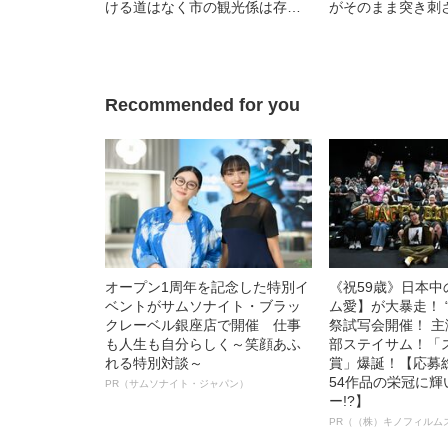
ける道はなく市の観光係は存在
がそのまま突き刺
も知らない…岐阜県の深い谷底
様な光景”…四国
にある幻想的すぎる“幻の滝”を探
たナゾの建造物の
索してみた――2025年読まれた
――2025年読ま
記事
Recommended for you
オープン1周年を記念した特別イ
《祝59歳》日本
ベントがサムソナイト・ブラッ
ム愛】が大暴走！ 
クレーベル銀座店で開催 仕事
祭試写会開催！ 
も人生も自分らしく～笑顔あふ
部ステイサム！「
れる特別対談～
賞」爆誕！【応募総
54作品の栄冠に
PR（サムソナイト・ジャパン）
ー!?】
PR（（株）キノフィルム