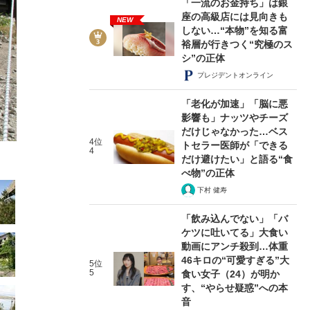
「一流のお金持ち」は銀
座の高級店には見向きも
NEW
しない…“本物”を知る富
裕層が行きつく“究極のス
シ”の正体
プレジデントオンライン
2/80
「老化が加速」「脳に悪
影響も」ナッツやチーズ
だけじゃなかった…ベス
4位
トセラー医師が「できる
4
だけ避けたい」と語る“食
べ物”の正体
下村 健寿
「飲み込んでない」「バ
ケツに吐いてる」大食い
動画にアンチ殺到…体重
46キロの“可愛すぎる”大
5位
5
食い女子（24）が明か
す、“やらせ疑惑”への本
音