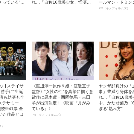
さっている“異
れ…「自称16歳美少女」怪演
ールマン・ドミン
の国道から見え
中、かたせ梨乃（69）の美しす
ルインタビュー“
PR（キノフィルムズ）
正体とは？
ぎる“熟れ方”
名優、複雑な父親
れた記事
語る”《日本興収7
中の【ステイサ
《渡辺淳一原作＆娘・渡邉直子
ヤクザ顔負けの「
“勝手に”生誕
監督》“女性の性”を真摯に描く意
事」豊満な身体を
主演も助演も全
欲作に黒木瞳・西岡德馬・吉田
れ…「自称16歳
ステサミー
羊が出演決定！《映画『月がみ
中、かたせ梨乃（
数941票 全
ている』》
ぎる“熟れ方”
輝いた作品とは
PR（キノフィルムズ）
ズ）