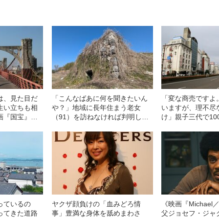
は、見た目だ
「こんなばあに何を聞きたいん
「変な商売ですよ
生い立ちも相
や？」地域に長年住まう老女
いますが、理不尽
画『国宝』に
（91）を訪ねなければ判明しな
け」親子三代で10
い橋”が大阪に
かった…滋賀県に現存する“謎の
大風俗街“金津園”
緯”
遺構”の“まさかの正体”
した“性産業の実情
っているの
ヤクザ顔負けの「血みどろ情
《映画『Michae
ってきた道路
事」豊満な身体を舐めまわさ
父ジョセフ・ジャ