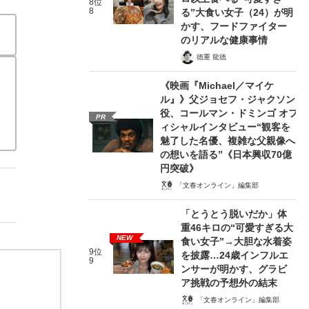
8位
8
る”大食い女子（24）が明
かす、フードファイター
のリアルな健康事情
徳重 龍徳
《映画『Michael／マイケ
ル』》父ジョセフ・ジャクソン
役、コールマン・ドミンゴ オフ
PR
ィシャルインタビュー“観客を
魅了した名優、複雑な父親像へ
の想いを語る”《日本興収70億
円突破》
「文春オンライン」編集部
「とうとう脱いだか」体
重46キロの“可愛すぎる大
NEW
食い女子”→大胆な水着姿
9位
を披露…24歳インフルエ
9
ンサーが明かす、グラビ
ア挑戦の予想外の結末
「文春オンライン」編集部