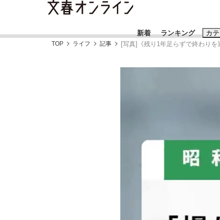
新着
ランキング
カテ
TOP
ライフ
記事
[写真]《残り1年足らずで終わり
スクープ
ニュー
おすすめのキ
#藤田晋
#三
#玉木雄一郎
「90%は失敗する。でも…」本田圭佑が初め
終戦から81年