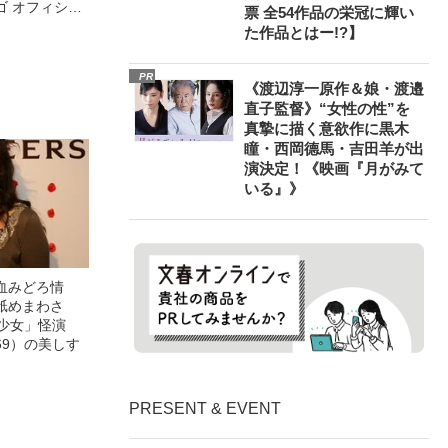
ゴ オフィシャ
票 全54作品の栄冠に輝い
観客を魅了した
た作品とはー!?】
像への想いを
0億円突破》
PR
《渡辺淳一原作＆娘・渡邉
直子監督》“女性の性”を
真摯に描く意欲作に黒木
瞳・西岡德馬・吉田羊が出
演決定！《映画『月がみて
いる』》
血みどろ情
舐めまわさ
美少女」怪演
69）の美しす
PRESENT & EVENT