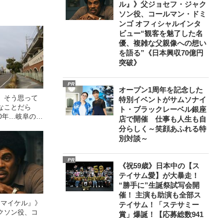
ル』》父ジョセフ・ジャク
ソン役、コールマン・ドミ
ンゴ オフィシャルインタ
ビュー“観客を魅了した名
優、複雑な父親像への想い
を語る”《日本興収70億円
突破》
PR
オープン1周年を記念した
。そう思って
特別イベントがサムソナイ
なことだら
ト・ブラックレーベル銀座
0年…岐阜の巨
店で開催 仕事も人生も自
元組合長が明か
分らしく～笑顔あふれる特
”《写真多数》
別対談～
PR
《祝59歳》日本中の【ス
テイサム愛】が大暴走！
“勝手に”生誕祭試写会開
催！ 主演も助演も全部ス
l／マイケル』》
テイサム！「ステサミー
クソン役、コ
賞」爆誕！【応募総数941