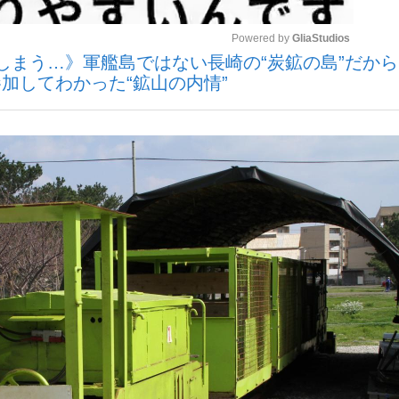
Powered by 
GliaStudios
しまう…》軍艦島ではない長崎の“炭鉱の島”だか
いまさら聞け
加してわかった“鉱山の内情”
Mute
手が証言した“NPB聞...
「クマが悪者扱いされているの
もっと見る
カー日本代表・森保一監督...