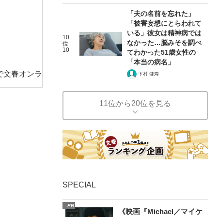
「夫の名前を忘れた」
「被害妄想にとらわれて
いる」彼女は精神病では
10
なかった…脳みそを調べ
位
10
てわかった51歳女性の
「本当の病名」
で文春オンラ
下村 健寿
11位から20位を見る
SPECIAL
PR
《映画『Michael／マイケ