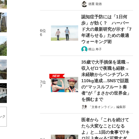
徳重 龍徳
認知症予防には「1日何
歩」が効く？ ハーバー
ド大の最新研究が示す「7
6位
6
年遅らせる」ための最適
ウォーキング術
梶山 寿子
35歳で大手損保を退職→
収入ゼロで夜職も経験→
未経験からベンチプレス
NEW
110kg達成…SNSで話題
7位
7
の“マッスルフルート奏
者”が「まさかの世界金」
を掴むまで
「文春オンライン」編集部
ンク
医者から「これを続けて
たら大変なことになる
よ」と…1回の食事で7キ
ロ以上食べる“可愛すぎ