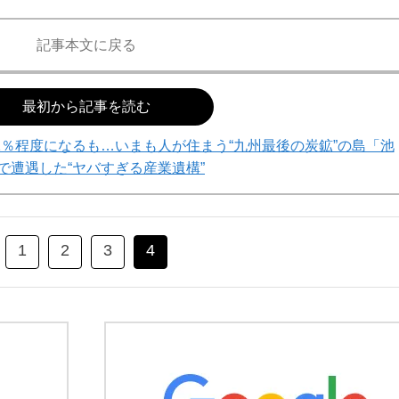
記事本文に戻る
最初から記事を読む
％程度になるも…いまも人が住まう“九州最後の炭鉱”の島「池
で遭遇した“ヤバすぎる産業遺構”
1
2
3
4