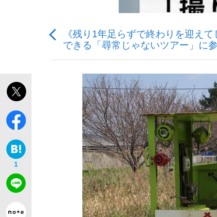
《残り1年足らずで終わりを迎えて
できる「尋常じゃないツアー」に参
「敗因分析は一切聞かれなかった」侍ジャパン選
キングの誕生を、目撃せよ。
the Style
1
「目標達成できなかったからと言って…」サッ