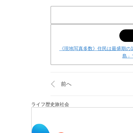
《現地写真多数》住民は最盛期の1
島」
前へ
ライフ
歴史
旅
社会