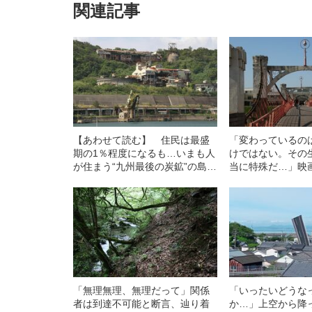
関連記事
【あわせて読む】 住民は最盛
「変わっているの
期の1％程度になるも…いまも人
けではない。その
が住まう“九州最後の炭鉱”の島
当に特殊だ…」映
「池島」で遭遇した“ヤバすぎる
登場する“ナゾの赤
産業遺構”
造られた“意外な経
「無理無理、無理だって」関係
「いったいどうな
者は到達不可能と断言、辿り着
か…」上空から降