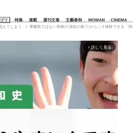
ゴリ
特集
連載
週刊文春
文藝春秋
WOMAN
CINEMA
を迎えてしまう…》軍艦島ではない長崎の“炭鉱の島”だからこそ体験できる「尋
キーワード入力
ス
エンタメ
ライフ
ビジネス
詳しく見る
arrow_forward_ios
ーワードタグ一覧
山凌輝
#高市早苗
#後藤真希
#森岡毅
#城彰二
#内田有紀
観る将棋、読
#亀和田武
て明かした日本代表監督に...
「最悪の空気のまま解散」W