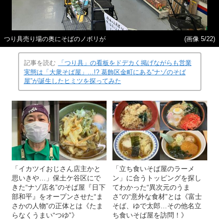
つり具売り場の奥にそばのノボリが
(画像 5/22)
記事を読む
「つり具」の看板をドデカく掲げながらも営業
実態は「大衆そば屋」…!? 葛飾区金町にある“ナゾのそば
屋”が誕生したヒミツを探ってみた
「イカツイおじさん店主かと
「立ち食いそば屋のラーメ
思いきや…」保土ケ谷区にで
ン」に合うトッピングを探し
きた“ナゾ店名”のそば屋『日下
てわかった“異次元のうま
部和平』をオープンさせた“ま
さ”の“意外な食材”とは《富士
さかの人物”の正体とは《たま
そば、ゆで太郎…その他名立
らなくうまい“つゆ”》
ち食いそば屋を訪問！》