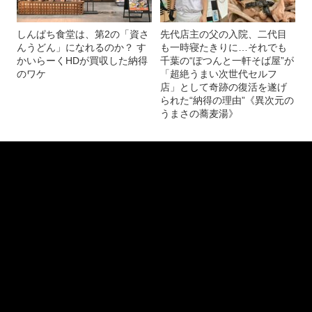
しんぱち食堂は、第2の「資さ
先代店主の父の入院、二代目
んうどん」になれるのか？ す
も一時寝たきりに…それでも
かいらーくHDが買収した納得
千葉の“ぽつんと一軒そば屋”が
のワケ
「超絶うまい次世代セルフ
店」として奇跡の復活を遂げ
られた“納得の理由”《異次元の
うまさの蕎麦湯》