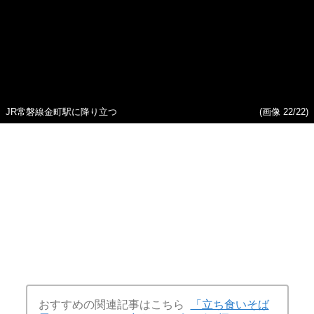
「イカツイおじさん店主かと
物価上昇が加速するなか「玉
思いきや…」保土ケ谷区にで
子天そば400円」の“お手頃メ
きた“ナゾ店名”のそば屋『日下
ニュー”をあえて提供！ 大手そ
部和平』をオープンさせた“ま
ばチェーン「箱根そば」が町
さかの人物”の正体とは《たま
田駅北口で低価格路線店を始
らなくうまい“つゆ”》
めた“納得の理由”