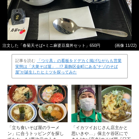
注文した「春菊天そば+ミニ麻婆豆腐丼セット」650円
(画像 11/22)
記事を読む
「つり具」の看板をドデカく掲げながらも営業
実態は「大衆そば屋」…!? 葛飾区金町にある“ナゾのそば
屋”が誕生したヒミツを探ってみた
「立ち食いそば屋のラーメ
「イカツイおじさん店主かと
ン」に合うトッピングを探し
思いきや…」保土ケ谷区にで