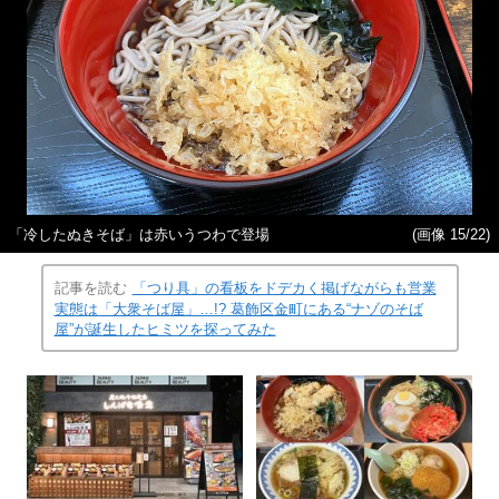
「冷したぬきそば」は赤いうつわで登場
(画像 15/22)
記事を読む
「つり具」の看板をドデカく掲げながらも営業
実態は「大衆そば屋」…!? 葛飾区金町にある“ナゾのそば
屋”が誕生したヒミツを探ってみた