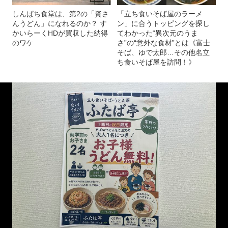
しんぱち食堂は、第2の「資さ
「立ち食いそば屋のラーメ
んうどん」になれるのか？ す
ン」に合うトッピングを探し
かいらーくHDが買収した納得
てわかった“異次元のうま
のワケ
さ”の“意外な食材”とは《富士
そば、ゆで太郎…その他名立
ち食いそば屋を訪問！》