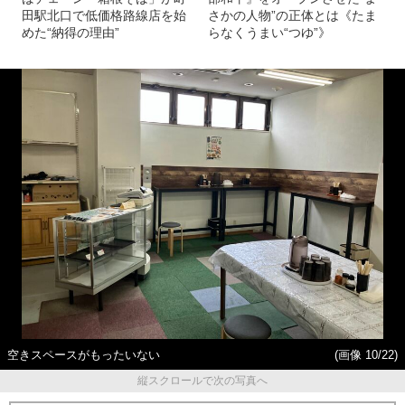
田駅北口で低価格路線店を始
さかの人物”の正体とは《たま
めた“納得の理由”
らなくうまい“つゆ”》
空きスペースがもったいない
(画像 10/22)
縦スクロールで次の写真へ