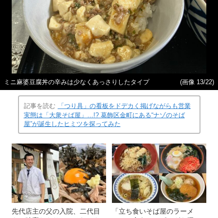
ミニ麻婆豆腐丼の辛みは少なくあっさりしたタイプ
(画像 13/22)
記事を読む
「つり具」の看板をドデカく掲げながらも営業
実態は「大衆そば屋」…!? 葛飾区金町にある“ナゾのそば
屋”が誕生したヒミツを探ってみた
先代店主の父の入院、二代目
「立ち食いそば屋のラーメ