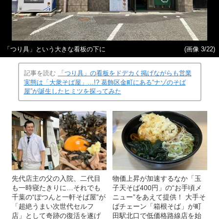
「つり具」という大きな看板の下に
(画像 3/22)
記事を読む
「つり具」の看板をドデカく掲げながらも営業
実態は「大衆そば屋」…!? 葛飾区金町にある“ナゾのそば
屋”が誕生したヒミツを探ってみた
先代店主の父の入院、二代目
物価上昇が加速するなか「玉
も一時寝たきりに…それでも
子天そば400円」の“お手頃メ
千葉の“ぽつんと一軒そば屋”が
ニュー”をあえて提供！ 大手そ
「超絶うまい次世代セルフ
ばチェーン「箱根そば」が町
店」として奇跡の復活を遂げ
田駅北口で低価格路線店を始