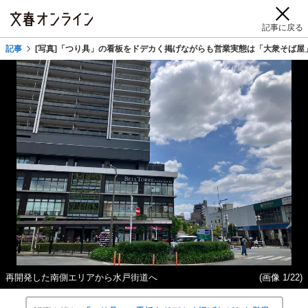
記事に戻る
記事
[写真]「つり具」の看板をドデカく掲げながらも営業実態は「大衆そば屋」
再開発した南側エリアから水戸街道へ
(画像 1/22)