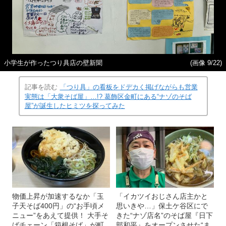
小学生が作ったつり具店の壁新聞
(画像 9/22)
記事を読む
「つり具」の看板をドデカく掲げながらも営業
実態は「大衆そば屋」…!? 葛飾区金町にある“ナゾのそば
屋”が誕生したヒミツを探ってみた
物価上昇が加速するなか「玉
「イカツイおじさん店主かと
子天そば400円」の“お手頃メ
思いきや…」保土ケ谷区にで
ニュー”をあえて提供！ 大手そ
きた“ナゾ店名”のそば屋『日下
ばチェーン「箱根そば」が町
部和平』をオープンさせた“ま