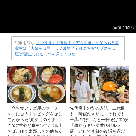
(画像 19/22)
記事を読む
「つり具」の看板をドデカく掲げながらも営業
実態は「大衆そば屋」…!? 葛飾区金町にある“ナゾのそば
屋”が誕生したヒミツを探ってみた