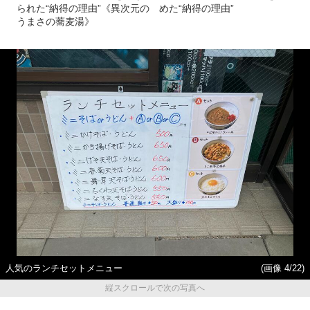
られた“納得の理由”《異次元の
めた“納得の理由”
うまさの蕎麦湯》
人気のランチセットメニュー
(画像 4/22)
縦スクロールで次の写真へ