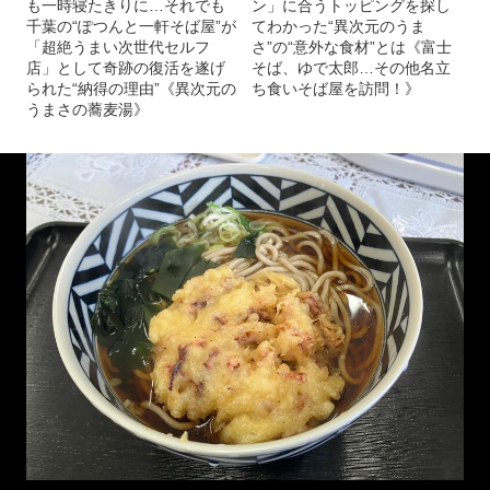
も一時寝たきりに…それでも
ン」に合うトッピングを探し
千葉の“ぽつんと一軒そば屋”が
てわかった“異次元のうま
「超絶うまい次世代セルフ
さ”の“意外な食材”とは《富士
店」として奇跡の復活を遂げ
そば、ゆで太郎…その他名立
られた“納得の理由”《異次元の
ち食いそば屋を訪問！》
うまさの蕎麦湯》