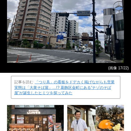
(画像 17/22)
記事を読む
「つり具」の看板をドデカく掲げながらも営業
実態は「大衆そば屋」…!? 葛飾区金町にある“ナゾのそば
屋”が誕生したヒミツを探ってみた