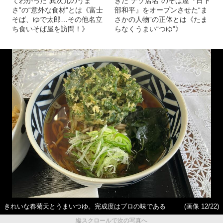
てわかった“異次元のうま
きた“ナゾ店名”のそば屋『日下
さ”の“意外な食材”とは《富士
部和平』をオープンさせた“ま
そば、ゆで太郎…その他名立
さかの人物”の正体とは《たま
ち食いそば屋を訪問！》
らなくうまい“つゆ”》
きれいな春菊天とうまいつゆ。完成度はプロの味である
(画像 12/22)
縦スクロールで次の写真へ