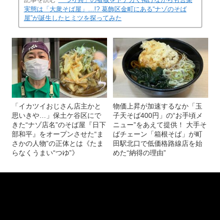
(画像 21/22)
記事を読む
「つり具」の看板をドデカく掲げながらも営業
実態は「大衆そば屋」…!? 葛飾区金町にある“ナゾのそば
屋”が誕生したヒミツを探ってみた