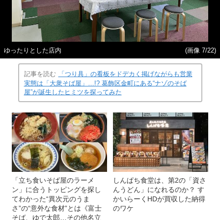
ゆったりとした店内
(画像 7/22)
記事を読む
「つり具」の看板をドデカく掲げながらも営業
実態は「大衆そば屋」…!? 葛飾区金町にある“ナゾのそば
屋”が誕生したヒミツを探ってみた
「立ち食いそば屋のラーメ
しんぱち食堂は、第2の「資さ
ン」に合うトッピングを探し
んうどん」になれるのか？ す
てわかった“異次元のうま
かいらーくHDが買収した納得
さ”の“意外な食材”とは《富士
のワケ
そば、ゆで太郎…その他名立