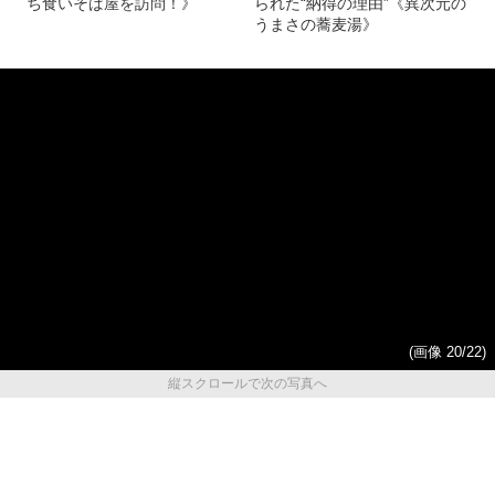
「立ち食いそば屋のラーメ
先代店主の父の入院、二代目
ン」に合うトッピングを探し
も一時寝たきりに…それでも
てわかった“異次元のうま
千葉の“ぽつんと一軒そば屋”が
さ”の“意外な食材”とは《富士
「超絶うまい次世代セルフ
そば、ゆで太郎…その他名立
店」として奇跡の復活を遂げ
ち食いそば屋を訪問！》
られた“納得の理由”《異次元の
うまさの蕎麦湯》