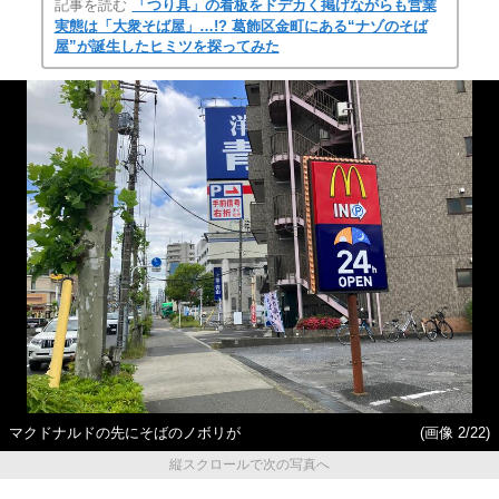
記事を読む
「つり具」の看板をドデカく掲げながらも営業
実態は「大衆そば屋」…!? 葛飾区金町にある“ナゾのそば
屋”が誕生したヒミツを探ってみた
マクドナルドの先にそばのノボリが
(画像 2/22)
縦スクロールで次の写真へ