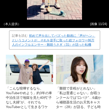
（本人提供）
(画像 11/24)
記事を読む
初めて声を出してバズった動画に「声がヘン」
というコメントが…それを逆手に取った総フォロワー86万
人のインフルエンサー・難聴うさぎ（31）が語った転機
「こんな喧嘩するなら、
「難聴で音程がとれない」
YouTubeやめよう」約3年の車
「私は普通じゃない」合唱コ
中泊生活で地獄を見た40代“子
ンクールでは“口パク”…6歳か
なし夫婦”が、それでも
ら補聴器生活のお天気キャス
YouTuberとして生きるワケ
ター（28）が語る、子ども時