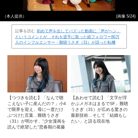
（本人提供）
(画像 5/24)
記事を読む
初めて声を出してバズった動画に「声がヘン」
というコメントが…それを逆手に取った総フォロワー86万
人のインフルエンサー・難聴うさぎ（31）が語った転機
【つづきを読む】「なんで聴
【あわせて読む】「文字が浮
こえない子に産んだの？」小4
かぶメガネはまるでSF」難聴
で限界を迎え、母に一度だけ
うさぎ（31）が広める驚きの
ぶつけた言葉…難聴うさぎ
最新技術…そして「結婚もし
（31）が明かす、“少女漫画を
たい」と語る現在地
読んで絶望した”思春期の葛藤