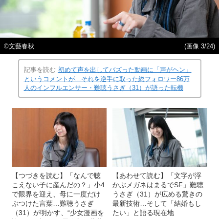
©文藝春秋
(画像 3/24)
記事を読む
初めて声を出してバズった動画に「声がヘン」
というコメントが…それを逆手に取った総フォロワー86万
人のインフルエンサー・難聴うさぎ（31）が語った転機
【つづきを読む】「なんで聴
【あわせて読む】「文字が浮
こえない子に産んだの？」小4
かぶメガネはまるでSF」難聴
で限界を迎え、母に一度だけ
うさぎ（31）が広める驚きの
ぶつけた言葉…難聴うさぎ
最新技術…そして「結婚もし
（31）が明かす、“少女漫画を
たい」と語る現在地