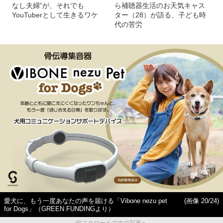
なし夫婦”が、それでも
ら補聴器生活のお天気キャス
YouTuberとして生きるワケ
ター（28）が語る、子ども時
代の苦労
愛犬に、もう一度あなたの声を届ける「Vibone nezu pet
(画像 20/24)
for Dogs」（GREEN FUNDINGより）
縦スクロールで次の写真へ