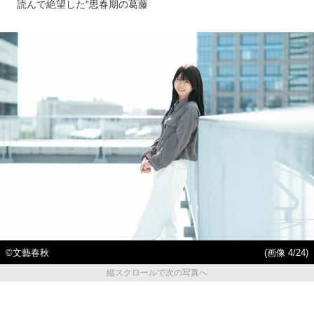
読んで絶望した”思春期の葛藤
©文藝春秋
(画像 4/24)
縦スクロールで次の写真へ