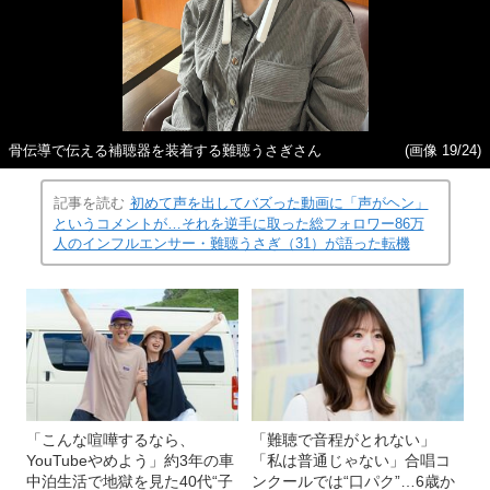
骨伝導で伝える補聴器を装着する難聴うさぎさん
(画像 19/24)
記事を読む
初めて声を出してバズった動画に「声がヘン」
というコメントが…それを逆手に取った総フォロワー86万
人のインフルエンサー・難聴うさぎ（31）が語った転機
「こんな喧嘩するなら、
「難聴で音程がとれない」
YouTubeやめよう」約3年の車
「私は普通じゃない」合唱コ
中泊生活で地獄を見た40代“子
ンクールでは“口パク”…6歳か