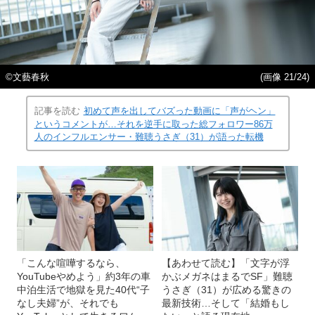
©︎文藝春秋
(画像 21/24)
記事を読む
初めて声を出してバズった動画に「声がヘン」
というコメントが…それを逆手に取った総フォロワー86万
人のインフルエンサー・難聴うさぎ（31）が語った転機
「こんな喧嘩するなら、
【あわせて読む】「文字が浮
YouTubeやめよう」約3年の車
かぶメガネはまるでSF」難聴
中泊生活で地獄を見た40代“子
うさぎ（31）が広める驚きの
なし夫婦”が、それでも
最新技術…そして「結婚もし