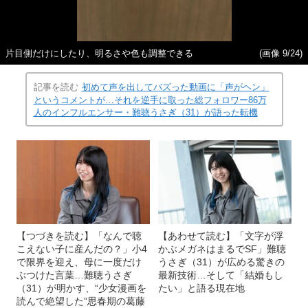
片目側だけにしたり、明るさや色も調整できる
(画像 9/24)
記事を読む
初めて声を出してバズった動画に「声がヘン」
というコメントが…それを逆手に取った総フォロワー86万
人のインフルエンサー・難聴うさぎ（31）が語った転機
【つづきを読む】「なんで聴
【あわせて読む】「文字が浮
こえない子に産んだの？」小4
かぶメガネはまるでSF」難聴
で限界を迎え、母に一度だけ
うさぎ（31）が広める驚きの
ぶつけた言葉…難聴うさぎ
最新技術…そして「結婚もし
（31）が明かす、“少女漫画を
たい」と語る現在地
読んで絶望した”思春期の葛藤