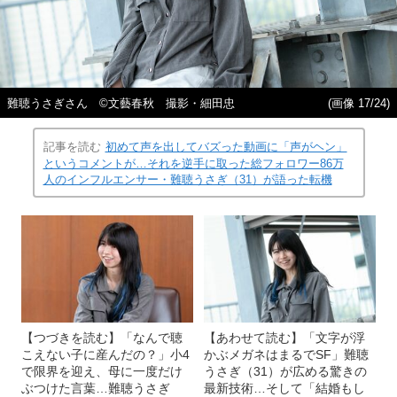
難聴うさぎさん ©文藝春秋 撮影・細田忠
(画像 17/24)
記事を読む
初めて声を出してバズった動画に「声がヘン」
というコメントが…それを逆手に取った総フォロワー86万
人のインフルエンサー・難聴うさぎ（31）が語った転機
【つづきを読む】「なんで聴
【あわせて読む】「文字が浮
こえない子に産んだの？」小4
かぶメガネはまるでSF」難聴
で限界を迎え、母に一度だけ
うさぎ（31）が広める驚きの
ぶつけた言葉…難聴うさぎ
最新技術…そして「結婚もし