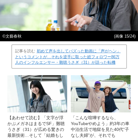
©文藝春秋
(画像 15/24)
記事を読む
初めて声を出してバズった動画に「声がヘン」
というコメントが…それを逆手に取った総フォロワー86万
人のインフルエンサー・難聴うさぎ（31）が語った転機
【あわせて読む】「文字が浮
「こんな喧嘩するなら、
かぶメガネはまるでSF」難聴
YouTubeやめよう」約3年の車
うさぎ（31）が広める驚きの
中泊生活で地獄を見た40代“子
最新技術…そして「結婚もし
なし夫婦”が、それでも