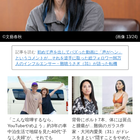
©文藝春秋
(画像 13/24)
記事を読む
初めて声を出してバズった動画に「声がヘン」
というコメントが…それを逆手に取った総フォロワー86万
人のインフルエンサー・難聴うさぎ（31）が語った転機
「こんな喧嘩するなら、
背骨にボルト7本、体には斑点
YouTubeやめよう」約3年の車
と腫瘍が…難病のガラス作
中泊生活で地獄を見た40代“子
家・大河内愛美（31）がドレ
なし夫婦”が、それでも
スをまとい“隠すことをやめた