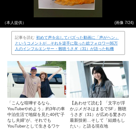
（本人提供）
(画像 7/24)
記事を読む
初めて声を出してバズった動画に「声がヘン」
というコメントが…それを逆手に取った総フォロワー86万
人のインフルエンサー・難聴うさぎ（31）が語った転機
「こんな喧嘩するなら、
【あわせて読む】「文字が浮
YouTubeやめよう」約3年の車
かぶメガネはまるでSF」難聴
中泊生活で地獄を見た40代“子
うさぎ（31）が広める驚きの
なし夫婦”が、それでも
最新技術…そして「結婚もし
YouTuberとして生きるワケ
たい」と語る現在地