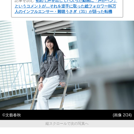
記事を読む
初めて声を出してバズった動画に「声がヘン」
というコメントが…それを逆手に取った総フォロワー86万
人のインフルエンサー・難聴うさぎ（31）が語った転機
©文藝春秋
(画像 2/24)
縦スクロールで次の写真へ