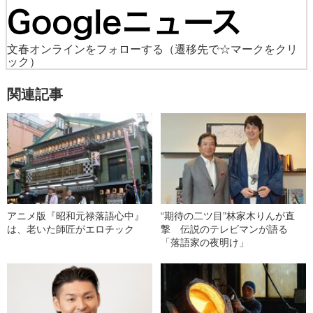
文春オンラインをフォローする
（遷移先で☆マークをクリ
ック）
関連記事
アニメ版『昭和元禄落語心中』
“期待の二ツ目”林家木りんが直
は、老いた師匠がエロチック
撃 伝説のテレビマンが語る
「落語家の夜明け」