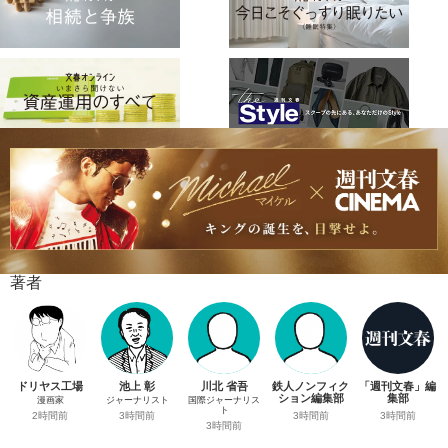
著者
ドリヤス工場
池上 彰
川北 省吾
鉄人ノンフィク
「週刊文春」編
ション編集部
集部
漫画家
ジャーナリスト
国際ジャーナリス
ト
3時間前
3時間前
2時間前
3時間前
3時間前