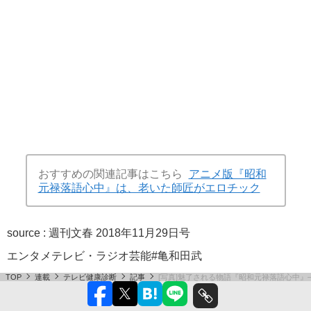
おすすめの関連記事はこちら
アニメ版『昭和
元禄落語心中』は、老いた師匠がエロチック
source :
週刊文春 2018年11月29日号
エンタメ
テレビ・ラジオ
芸能
#亀和田武
TOP
連載
テレビ健康診断
記事
[写真]魅了される物語『昭和元禄落語心中