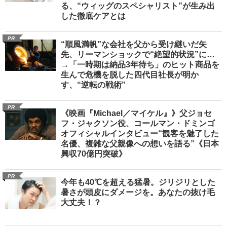
る、“ウィッグのスペシャリスト”が生み出
した徹底ケアとは
PR
“順風満帆”な会社を父から受け継いだ矢
先、リーマンショックで“絶望的状況”に…
→「一時期は納品3年待ち」のヒット商品を
生んで危機を脱した四代目社長が明か
す、“逆転の戦術”
PR
《映画『Michael／マイケル』》父ジョセ
フ・ジャクソン役、コールマン・ドミンゴ
オフィシャルインタビュー“観客を魅了した
名優、複雑な父親像への想いを語る”《日本
興収70億円突破》
PR
今年も40℃を超える猛暑。ジリジリとした
暑さが頭皮にダメージを。あなたの抜け毛
大丈夫！？