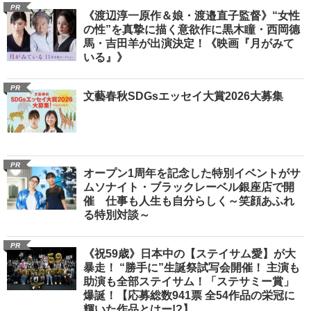
PR
《渡辺淳一原作＆娘・渡邉直子監督》“女性
の性”を真摯に描く意欲作に黒木瞳・西岡德
馬・吉田羊が出演決定！《映画『月がみて
いる』》
PR
文藝春秋SDGsエッセイ大賞2026大募集
PR
オープン1周年を記念した特別イベントがサ
ムソナイト・ブラックレーベル銀座店で開
催 仕事も人生も自分らしく～笑顔あふれ
る特別対談～
PR
《祝59歳》日本中の【ステイサム愛】が大
暴走！ “勝手に”生誕祭試写会開催！ 主演も
助演も全部ステイサム！「ステサミー賞」
爆誕！【応募総数941票 全54作品の栄冠に
輝いた作品とはー!?】