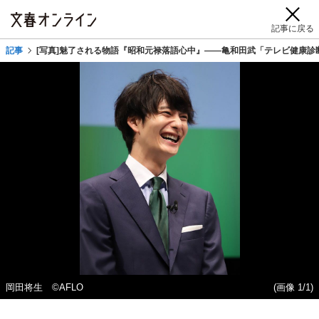
記事に戻る
記事
[写真]魅了される物語『昭和元禄落語心中』――亀和田武「テレビ健康診
岡田将生 ©AFLO
(画像 1/1)