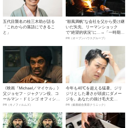
五代目襲名の桂三木助が語る
“順風満帆”な会社を父から受け継
「これからの落語にできるこ
いだ矢先、リーマンショック
と」
で“絶望的状況”に…→「一時期は
納品3年待ち」のヒット商品を生
PR（オープンハウスグループ）
んで危機を脱した四代目社長が
明かす、“逆転の戦術”
《映画『Michael／マイケル』》
今年も40℃を超える猛暑。ジリ
父ジョセフ・ジャクソン役、コ
ジリとした暑さが頭皮にダメー
ールマン・ドミンゴ オフィシャ
ジを。あなたの抜け毛大丈
ルインタビュー“観客を魅了した
夫！？
PR（キノフィルムズ）
PR（銀座総合美容クリニック）
名優、複雑な父親像への想いを
語る”《日本興収70億円突破》