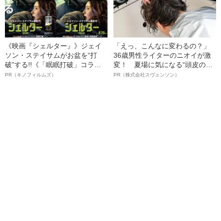
《映画『シェルター』》ジェイ
「えっ、こんなに変わるの？」
ソン・ステイサムがお盆を“打
36歳男性ライターのニオイが激
破”する!!《「眠眠打破」コラ
変！ 夏場に気になる“頭皮のニ
ボ》
オイ”や“ベタつき”を解消す
PR（キノフィルムズ）
PR（株式会社スヴェンソン）
る、“ウィッグのスペシャリス
ト”が生み出した徹底ケアとは