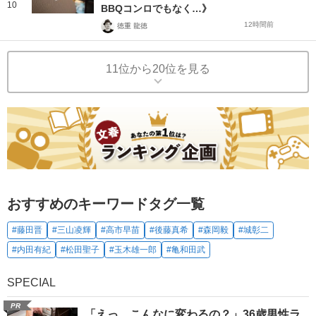
10
BBQコンロでもなく…》
12時間前
徳重 龍徳
11位から20位を見る
おすすめのキーワードタグ一覧
#藤田晋
#三山凌輝
#高市早苗
#後藤真希
#森岡毅
#城彰二
#内田有紀
#松田聖子
#玉木雄一郎
#亀和田武
SPECIAL
PR
「えっ、こんなに変わるの？」36歳男性ラ