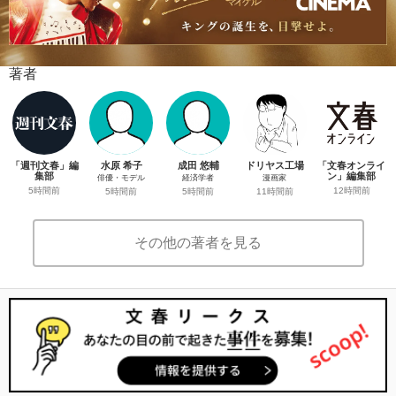
著者
「週刊文春」編
水原 希子
成田 悠輔
ドリヤス工場
「文春オンライ
集部
ン」編集部
俳優・モデル
経済学者
漫画家
5時間前
12時間前
5時間前
5時間前
11時間前
その他の著者を見る