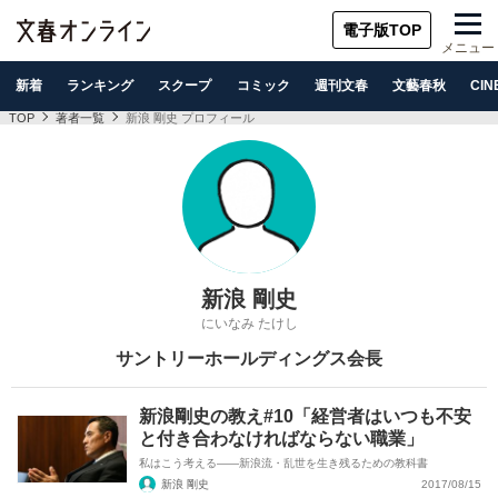
電子版TOP
メニュー
新着
ランキング
スクープ
コミック
週刊文春
文藝春秋
CIN
TOP
著者一覧
新浪 剛史 プロフィール
新浪 剛史
にいなみ たけし
サントリーホールディングス会長
新浪剛史の教え#10「経営者はいつも不安
と付き合わなければならない職業」
私はこう考える――新浪流・乱世を生き残るための教科書
新浪 剛史
2017/08/15