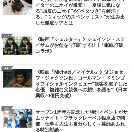
イターのニオイが激変！ 夏場に気にな
る“頭皮のニオイ”や“ベタつき”を解消す
る、“ウィッグのスペシャリスト”が生み出
した徹底ケアとは
PR
《映画『シェルター』》ジェイソン・ステ
イサムがお盆を“打破”する!!《「眠眠打破」
コラボ》
PR
《映画『Michael／マイケル』》父ジョセ
フ・ジャクソン役、コールマン・ドミンゴ
オフィシャルインタビュー“観客を魅了した
名優、複雑な父親像への想いを語る”《日本
興収70億円突破》
PR
オープン1周年を記念した特別イベントがサ
ムソナイト・ブラックレーベル銀座店で開
催 仕事も人生も自分らしく～笑顔あふれ
る特別対談～