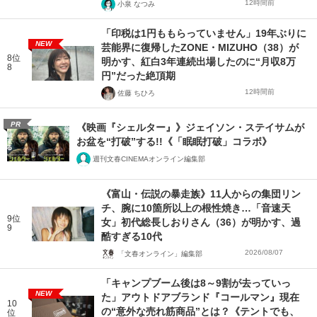
12時間前
小泉 なつみ
「印税は1円ももらっていません」19年ぶりに
NEW
芸能界に復帰したZONE・MIZUHO（38）が
8位
明かす、紅白3年連続出場したのに“月収8万
8
円”だった絶頂期
12時間前
佐藤 ちひろ
PR
《映画『シェルター』》ジェイソン・ステイサムが
お盆を“打破”する!!《「眠眠打破」コラボ》
週刊文春CINEMAオンライン編集部
《富山・伝説の暴走族》11人からの集団リン
チ、腕に10箇所以上の根性焼き…「音速天
9位
女」初代総長しおりさん（36）が明かす、過
9
酷すぎる10代
2026/08/07
「文春オンライン」編集部
「キャンプブーム後は8～9割が去っていっ
NEW
た」アウトドアブランド『コールマン』現在
10
の“意外な売れ筋商品”とは？《テントでも、
位