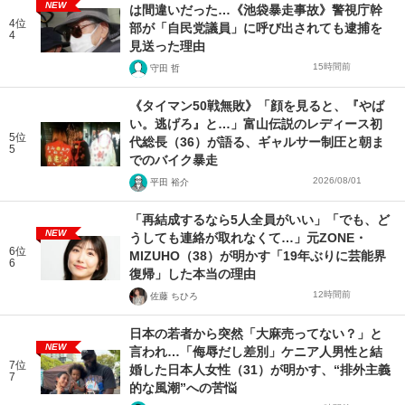
NEW
は間違いだった…《池袋暴走事故》警視庁幹
4位
部が「自民党議員」に呼び出されても逮捕を
4
見送った理由
15時間前
守田 哲
《タイマン50戦無敗》「顔を見ると、『やば
い。逃げろ』と…」富山伝説のレディース初
5位
代総長（36）が語る、ギャルサー制圧と朝ま
5
でのバイク暴走
2026/08/01
平田 裕介
「再結成するなら5人全員がいい」「でも、ど
NEW
うしても連絡が取れなくて…」元ZONE・
6位
MIZUHO（38）が明かす「19年ぶりに芸能界
6
復帰」した本当の理由
12時間前
佐藤 ちひろ
日本の若者から突然「大麻売ってない？」と
NEW
言われ…「侮辱だし差別」ケニア人男性と結
7位
婚した日本人女性（31）が明かす、“排外主義
7
的な風潮”への苦悩