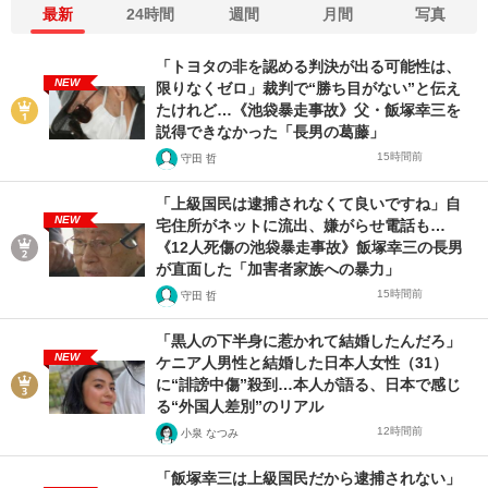
最新
24時間
週間
月間
写真
「トヨタの非を認める判決が出る可能性は、
NEW
限りなくゼロ」裁判で“勝ち目がない”と伝え
たけれど…《池袋暴走事故》父・飯塚幸三を
説得できなかった「長男の葛藤」
15時間前
守田 哲
「上級国民は逮捕されなくて良いですね」自
NEW
宅住所がネットに流出、嫌がらせ電話も…
《12人死傷の池袋暴走事故》飯塚幸三の長男
が直面した「加害者家族への暴力」
15時間前
守田 哲
「黒人の下半身に惹かれて結婚したんだろ」
NEW
ケニア人男性と結婚した日本人女性（31）
に“誹謗中傷”殺到…本人が語る、日本で感じ
る“外国人差別”のリアル
12時間前
小泉 なつみ
「飯塚幸三は上級国民だから逮捕されない」