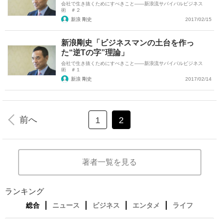
会社で生き抜くためにすべきこと――新浪流サバイバルビジネス
術 ＃２
新浪 剛史
2017/02/15
新浪剛史「ビジネスマンの土台を作っ
た“逆Tの字”理論」
会社で生き抜くためにすべきこと――新浪流サバイバルビジネス
術 ＃１
新浪 剛史
2017/02/14
前へ
1
2
著者一覧を見る
ランキング
総合
ニュース
ビジネス
エンタメ
ライフ