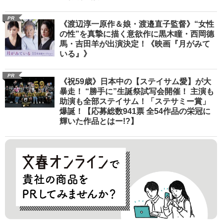
PR
《渡辺淳一原作＆娘・渡邉直子監督》“女性
の性”を真摯に描く意欲作に黒木瞳・西岡德
馬・吉田羊が出演決定！《映画『月がみて
いる』》
PR
《祝59歳》日本中の【ステイサム愛】が大
暴走！ “勝手に”生誕祭試写会開催！ 主演も
助演も全部ステイサム！「ステサミー賞」
爆誕！【応募総数941票 全54作品の栄冠に
輝いた作品とはー!?】