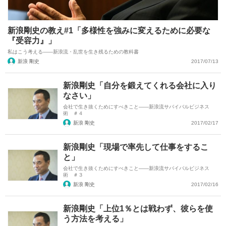
新浪剛史の教え#1「多様性を強みに変えるために必要な
『受容力』」
私はこう考える――新浪流・乱世を生き残るための教科書
新浪 剛史
2017/07/13
新浪剛史「自分を鍛えてくれる会社に入り
なさい」
会社で生き抜くためにすべきこと――新浪流サバイバルビジネス
術 ＃４
新浪 剛史
2017/02/17
新浪剛史「現場で率先して仕事をするこ
と」
会社で生き抜くためにすべきこと――新浪流サバイバルビジネス
術 ＃３
新浪 剛史
2017/02/16
新浪剛史「上位1％とは戦わず、彼らを使
う方法を考える」