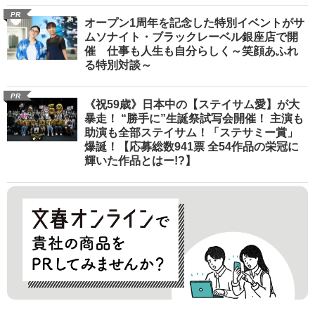
PR
オープン1周年を記念した特別イベントがサ
ムソナイト・ブラックレーベル銀座店で開
催 仕事も人生も自分らしく～笑顔あふれ
る特別対談～
PR
《祝59歳》日本中の【ステイサム愛】が大
暴走！ “勝手に”生誕祭試写会開催！ 主演も
助演も全部ステイサム！「ステサミー賞」
爆誕！【応募総数941票 全54作品の栄冠に
輝いた作品とはー!?】