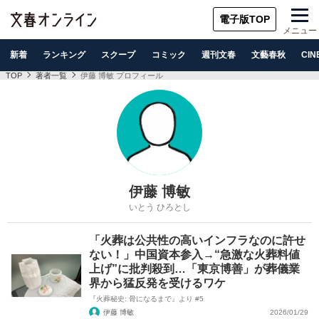
電子版TOP
メニュー
新着
ランキング
スクープ
コミック
週刊文春
文藝春秋
CIN
TOP
著者一覧
伊藤 博敏 プロフィール
伊藤 博敏
いとう ひろとし
「火葬は公共性の高いインフラなのに許せ
ない！」中国資本参入→“急激な火葬料値
上げ”に批判殺到…「東京博善」が葬儀業
界から猛反発を受けるワケ
『火葬秘史: 骨になるまで』より #5
伊藤 博敏
2026/01/29