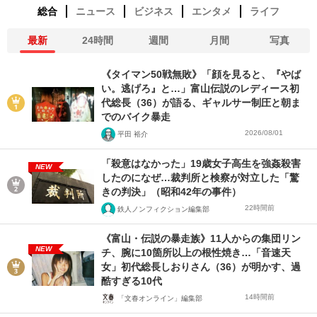
総合
ニュース
ビジネス
エンタメ
ライフ
最新
24時間
週間
月間
写真
《タイマン50戦無敗》「顔を見ると、『やば
い。逃げろ』と…」富山伝説のレディース初
代総長（36）が語る、ギャルサー制圧と朝ま
でのバイク暴走
2026/08/01
平田 裕介
「殺意はなかった」19歳女子高生を強姦殺害
NEW
したのになぜ…裁判所と検察が対立した「驚
きの判決」（昭和42年の事件）
22時間前
鉄人ノンフィクション編集部
《富山・伝説の暴走族》11人からの集団リン
NEW
チ、腕に10箇所以上の根性焼き…「音速天
女」初代総長しおりさん（36）が明かす、過
酷すぎる10代
14時間前
「文春オンライン」編集部