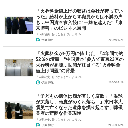
「火葬料金値上げの収益は会社が持ってい
った」給料が上がらず職員からは不満の声
も…中国資本参入後に“一線を越えた”「東
京博善」のビジネス展開
『火葬秘史: 骨になるまで』より #4
伊藤 博敏
2026/01/29
「火葬料金が9万円に値上げ」「4年間で約
52％の増額」“中国資本”参入で東京23区の
火葬料が高騰…世間が注目する“火葬料金
値上げ問題”の背景
『火葬秘史: 骨になるまで』より #3
伊藤 博敏
2026/01/29
「子どもの遺体は顔が著しく腐敗」「眼球
が欠落し、頭皮がめくれ落ち…」東日本大
震災で亡くなった遺体を掘り起こす、葬儀
業者の苛酷な作業現場
『火葬秘史: 骨になるまで』より #2
伊藤 博敏
2026/01/28