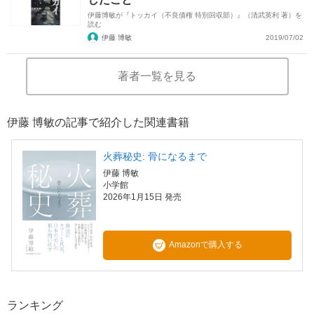
伊藤博敏が『トッカイ（不良債権 特別回収部）』（清武英利 著）を
読む
伊藤 博敏
2019/07/02
著者一覧を見る
伊藤 博敏の記事で紹介した関連書籍
火葬秘史: 骨になるまで
伊藤 博敏
小学館
2026年1月15日 発売
Amazonで購入する
ランキング