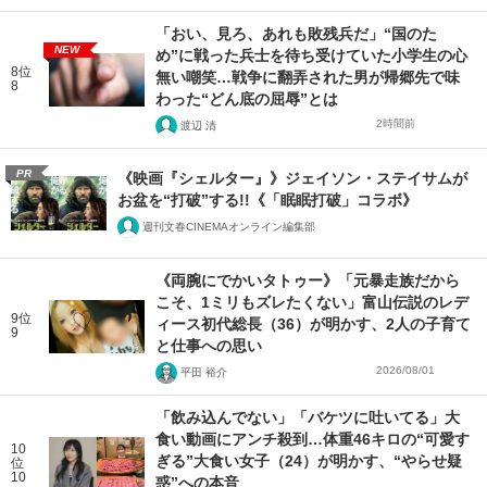
「おい、見ろ、あれも敗残兵だ」“国のた
NEW
め”に戦った兵士を待ち受けていた小学生の心
8位
無い嘲笑…戦争に翻弄された男が帰郷先で味
8
わった“どん底の屈辱”とは
2時間前
渡辺 清
PR
《映画『シェルター』》ジェイソン・ステイサムが
お盆を“打破”する!!《「眠眠打破」コラボ》
週刊文春CINEMAオンライン編集部
《両腕にでかいタトゥー》「元暴走族だから
こそ、1ミリもズレたくない」富山伝説のレデ
9位
ィース初代総長（36）が明かす、2人の子育て
9
と仕事への思い
2026/08/01
平田 裕介
「飲み込んでない」「バケツに吐いてる」大
食い動画にアンチ殺到…体重46キロの“可愛す
10
ぎる”大食い女子（24）が明かす、“やらせ疑
位
10
惑”への本音