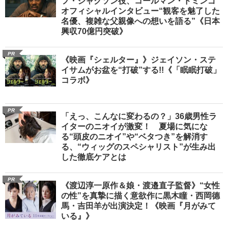
フ・ジャクソン役、コールマン・ドミンゴ
オフィシャルインタビュー“観客を魅了した
名優、複雑な父親像への想いを語る”《日本
興収70億円突破》
PR
《映画『シェルター』》ジェイソン・ステ
イサムがお盆を“打破”する!!《「眠眠打破」
コラボ》
PR
「えっ、こんなに変わるの？」36歳男性ラ
イターのニオイが激変！ 夏場に気にな
る“頭皮のニオイ”や“ベタつき”を解消す
る、“ウィッグのスペシャリスト”が生み出
した徹底ケアとは
PR
《渡辺淳一原作＆娘・渡邉直子監督》“女性
の性”を真摯に描く意欲作に黒木瞳・西岡德
馬・吉田羊が出演決定！《映画『月がみて
いる』》