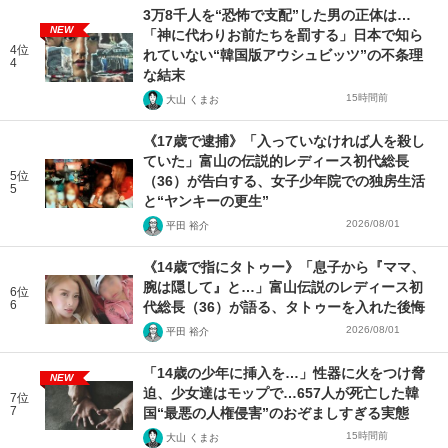
3万8千人を“恐怖で支配”した男の正体は…
NEW
「神に代わりお前たちを罰する」日本で知ら
4位
れていない“韓国版アウシュビッツ”の不条理
4
な結末
15時間前
大山 くまお
《17歳で逮捕》「入っていなければ人を殺し
ていた」富山の伝説的レディース初代総長
5位
（36）が告白する、女子少年院での独房生活
5
と“ヤンキーの更生”
2026/08/01
平田 裕介
《14歳で指にタトゥー》「息子から『ママ、
腕は隠して』と…」富山伝説のレディース初
6位
6
代総長（36）が語る、タトゥーを入れた後悔
2026/08/01
平田 裕介
「14歳の少年に挿入を…」性器に火をつけ脅
NEW
迫、少女達はモップで…657人が死亡した韓
7位
7
国“最悪の人権侵害”のおぞましすぎる実態
15時間前
大山 くまお