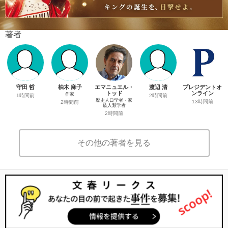
著者
守田 哲
柚木 麻子
エマニュエル・
渡辺 清
プレジデントオ
トッド
ンライン
作家
1時間前
2時間前
歴史人口学者・家
13時間前
2時間前
族人類学者
2時間前
その他の著者を見る