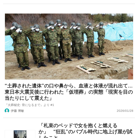
“土葬された遺体”の口や鼻から、血液と体液が流れ出て…
東日本大震災後に行われた「仮埋葬」の実態「現実を目の
当たりにして震えた」
『火葬秘史: 骨になるまで』より #1
伊藤 博敏
2026/01/28
「札束のベッドで女を抱くと燃える
か」 “狂乱”のバブル時代に地上げ屋が試
したこと