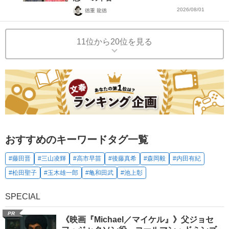
2026/08/01
徳重 龍徳
11位から20位を見る
おすすめのキーワードタグ一覧
#藤田晋
#三山凌輝
#高市早苗
#後藤真希
#森岡毅
#内田有紀
#松田聖子
#玉木雄一郎
#亀和田武
#池上彰
SPECIAL
PR
《映画『Michael／マイケル』》父ジョセ