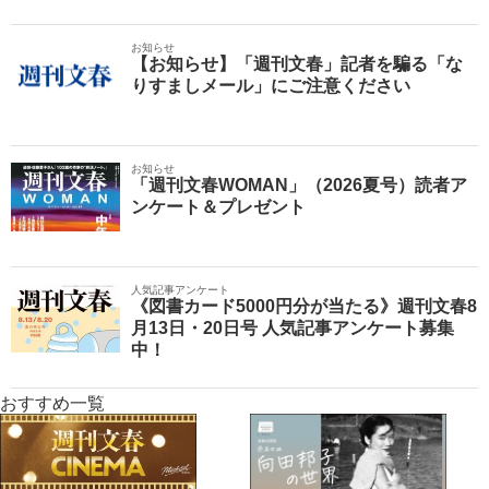
お知らせ
【お知らせ】「週刊文春」記者を騙る「な
りすましメール」にご注意ください
お知らせ
「週刊文春WOMAN」（2026夏号）読者ア
ンケート＆プレゼント
人気記事アンケート
《図書カード5000円分が当たる》週刊文春8
月13日・20日号 人気記事アンケート募集
中！
おすすめ一覧