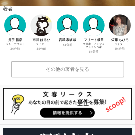
著者
井手 裕彦
市川 はるひ
宮武 和多哉
フリート横田
佐藤 ちひろ
ジャーナリスト
ライター
文筆家・ノンフィ
ライター
54分前
クション作家
34分前
44分前
54分前
54分前
その他の著者を見る