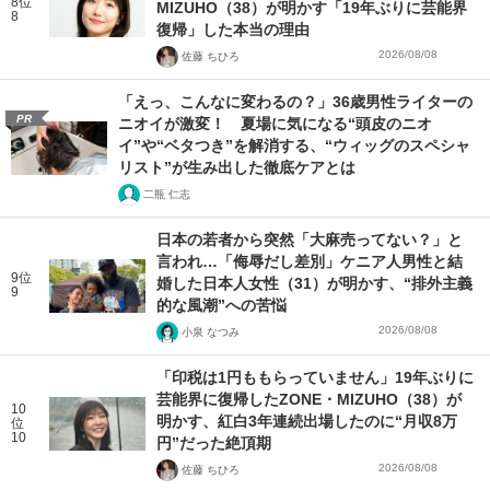
8位
MIZUHO（38）が明かす「19年ぶりに芸能界
8
復帰」した本当の理由
2026/08/08
佐藤 ちひろ
「えっ、こんなに変わるの？」36歳男性ライターの
PR
ニオイが激変！ 夏場に気になる“頭皮のニオ
イ”や“ベタつき”を解消する、“ウィッグのスペシャ
リスト”が生み出した徹底ケアとは
二瓶 仁志
日本の若者から突然「大麻売ってない？」と
言われ…「侮辱だし差別」ケニア人男性と結
9位
婚した日本人女性（31）が明かす、“排外主義
9
的な風潮”への苦悩
2026/08/08
小泉 なつみ
「印税は1円ももらっていません」19年ぶりに
芸能界に復帰したZONE・MIZUHO（38）が
10
明かす、紅白3年連続出場したのに“月収8万
位
10
円”だった絶頂期
2026/08/08
佐藤 ちひろ