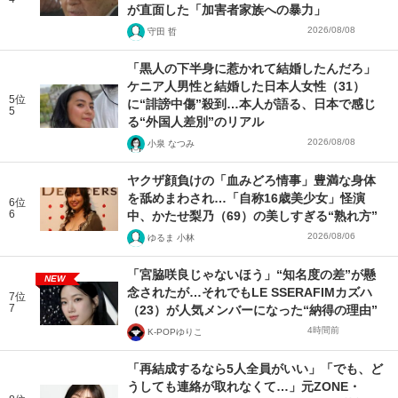
が直面した「加害者家族への暴力」
2026/08/08
守田 哲
「黒人の下半身に惹かれて結婚したんだろ」
ケニア人男性と結婚した日本人女性（31）
5位
に“誹謗中傷”殺到…本人が語る、日本で感じ
5
る“外国人差別”のリアル
2026/08/08
小泉 なつみ
ヤクザ顔負けの「血みどろ情事」豊満な身体
を舐めまわされ…「自称16歳美少女」怪演
6位
6
中、かたせ梨乃（69）の美しすぎる“熟れ方”
2026/08/06
ゆるま 小林
「宮脇咲良じゃないほう」“知名度の差”が懸
NEW
念されたが…それでもLE SSERAFIMカズハ
7位
7
（23）が人気メンバーになった“納得の理由”
4時間前
K-POPゆりこ
「再結成するなら5人全員がいい」「でも、ど
うしても連絡が取れなくて…」元ZONE・