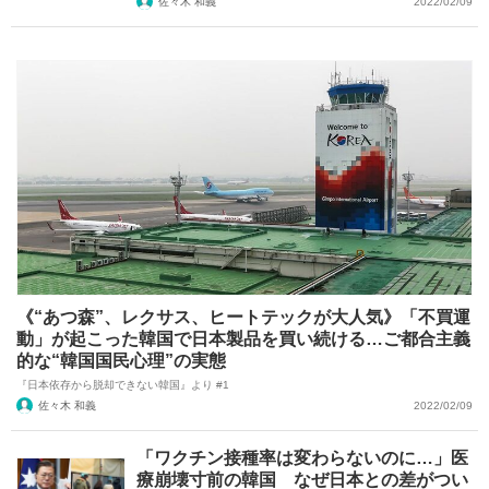
佐々木 和義
2022/02/09
《“あつ森”、レクサス、ヒートテックが大人気》「不買運
動」が起こった韓国で日本製品を買い続ける…ご都合主義
的な“韓国国民心理”の実態
『日本依存から脱却できない韓国』より #1
佐々木 和義
2022/02/09
「ワクチン接種率は変わらないのに…」医
療崩壊寸前の韓国 なぜ日本との差がつい