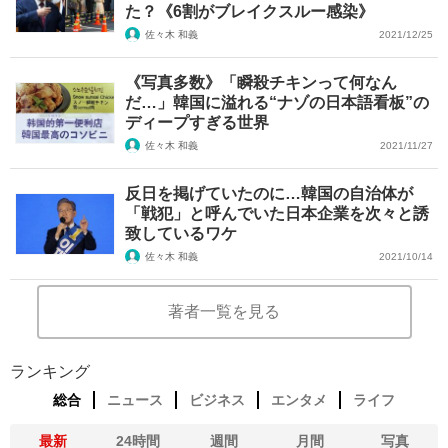
た？《6割がブレイクスルー感染》
佐々木 和義
2021/12/25
《写真多数》「瞬殺チキンって何なん
だ…」韓国に溢れる“ナゾの日本語看板”の
ディープすぎる世界
佐々木 和義
2021/11/27
反日を掲げていたのに…韓国の自治体が
「戦犯」と呼んでいた日本企業を次々と誘
致しているワケ
佐々木 和義
2021/10/14
著者一覧を見る
ランキング
総合
ニュース
ビジネス
エンタメ
ライフ
最新
24時間
週間
月間
写真