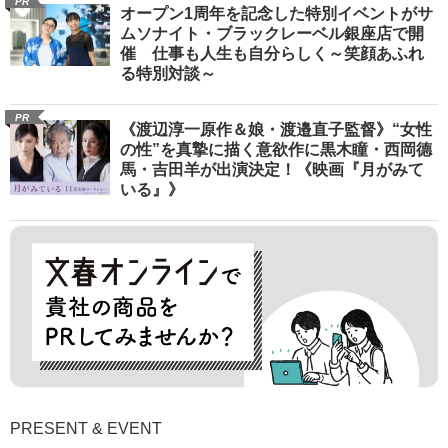
PR
オープン1周年を記念した特別イベントがサ
ムソナイト・ブラックレーベル銀座店で開
催 仕事も人生も自分らしく～笑顔あふれ
る特別対談～
PR
《渡辺淳一原作＆娘・渡邉直子監督》“女性
の性”を真摯に描く意欲作に黒木瞳・西岡德
馬・吉田羊が出演決定！《映画『月がみて
いる』》
PRESENT & EVENT