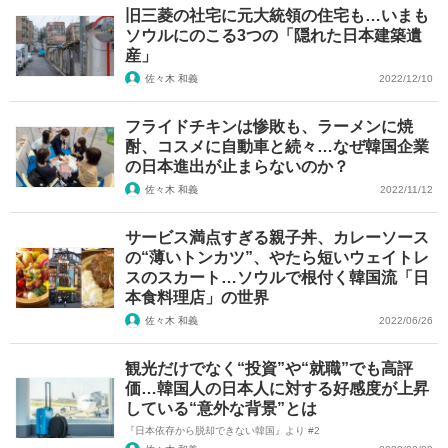
旧三菱の社宅に元大統領の住宅も…いまも
ソウルにのこる3つの「隠れた日本建築遺
産」
佐々木 和義
2022/12/10
フライドチキンは惨敗も、ラーメンに焼
酎、コスメに自動車と続々…なぜ韓国企業
の日本進出が止まらないのか？
佐々木 和義
2022/11/12
サービス満点すぎる親子丼、カレーソース
の“薄いトンカツ”、やたら短いウェイトレ
スのスカート…ソウルで根付く韓国流「日
本食料理店」の世界
佐々木 和義
2022/06/26
観光だけでなく“投資”や“就職”でも高評
価…韓国人の日本人に対する好感度が上昇
している“意外な背景”とは
『日本依存から脱却できない韓国』より #2