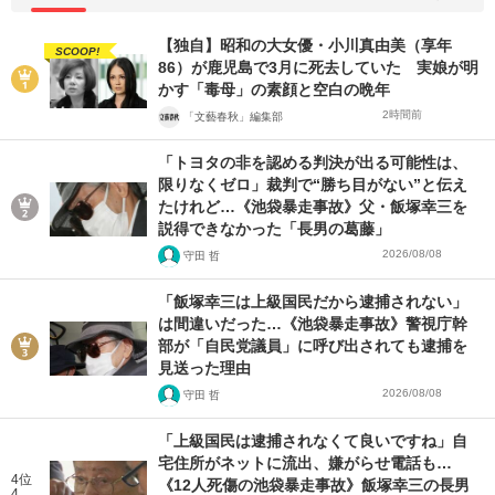
【独自】昭和の大女優・小川真由美（享年
SCOOP!
86）が鹿児島で3月に死去していた 実娘が明
かす「毒母」の素顔と空白の晩年
2時間前
「文藝春秋」編集部
「トヨタの非を認める判決が出る可能性は、
限りなくゼロ」裁判で“勝ち目がない”と伝え
たけれど…《池袋暴走事故》父・飯塚幸三を
説得できなかった「長男の葛藤」
2026/08/08
守田 哲
「飯塚幸三は上級国民だから逮捕されない」
は間違いだった…《池袋暴走事故》警視庁幹
部が「自民党議員」に呼び出されても逮捕を
見送った理由
2026/08/08
守田 哲
「上級国民は逮捕されなくて良いですね」自
宅住所がネットに流出、嫌がらせ電話も…
4位
《12人死傷の池袋暴走事故》飯塚幸三の長男
4