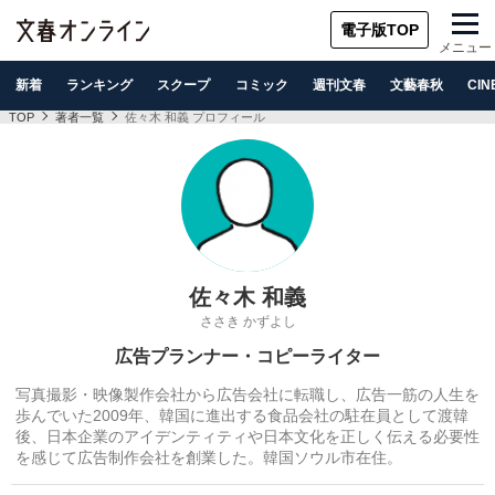
電子版TOP
メニュー
新着
ランキング
スクープ
コミック
週刊文春
文藝春秋
CIN
TOP
著者一覧
佐々木 和義 プロフィール
佐々木 和義
ささき かずよし
広告プランナー・コピーライター
写真撮影・映像製作会社から広告会社に転職し、広告一筋の人生を
歩んでいた2009年、韓国に進出する食品会社の駐在員として渡韓
後、日本企業のアイデンティティや日本文化を正しく伝える必要性
を感じて広告制作会社を創業した。韓国ソウル市在住。