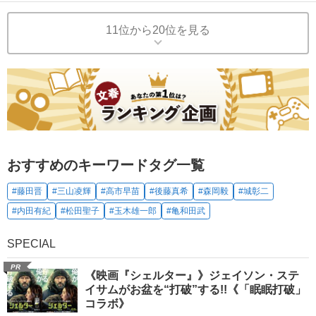
11位から20位を見る
おすすめのキーワードタグ一覧
#藤田晋
#三山凌輝
#高市早苗
#後藤真希
#森岡毅
#城彰二
#内田有紀
#松田聖子
#玉木雄一郎
#亀和田武
SPECIAL
PR
《映画『シェルター』》ジェイソン・ステ
イサムがお盆を“打破”する!!《「眠眠打破」
コラボ》