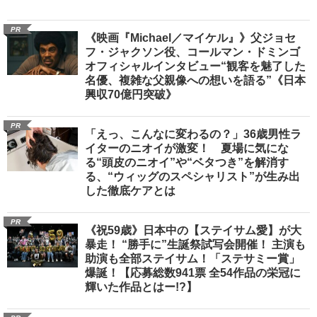
PR
《映画『Michael／マイケル』》父ジョセ
フ・ジャクソン役、コールマン・ドミンゴ
オフィシャルインタビュー“観客を魅了した
名優、複雑な父親像への想いを語る”《日本
興収70億円突破》
PR
「えっ、こんなに変わるの？」36歳男性ラ
イターのニオイが激変！ 夏場に気にな
る“頭皮のニオイ”や“ベタつき”を解消す
る、“ウィッグのスペシャリスト”が生み出
した徹底ケアとは
PR
《祝59歳》日本中の【ステイサム愛】が大
暴走！ “勝手に”生誕祭試写会開催！ 主演も
助演も全部ステイサム！「ステサミー賞」
爆誕！【応募総数941票 全54作品の栄冠に
輝いた作品とはー!?】