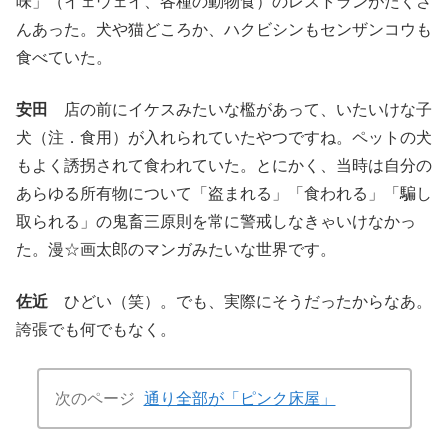
味」（イェウェイ、各種の動物食）のレストランがたくさ
んあった。犬や猫どころか、ハクビシンもセンザンコウも
食べていた。
安田
店の前にイケスみたいな檻があって、いたいけな子
犬（注．食用）が入れられていたやつですね。ペットの犬
もよく誘拐されて食われていた。とにかく、当時は自分の
あらゆる所有物について「盗まれる」「食われる」「騙し
取られる」の鬼畜三原則を常に警戒しなきゃいけなかっ
た。漫☆画太郎のマンガみたいな世界です。
佐近
ひどい（笑）。でも、実際にそうだったからなあ。
誇張でも何でもなく。
次のページ
通り全部が「ピンク床屋」