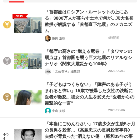
「首都圏はロシアン・ルーレットの上にあ
NEW
る」3800万人が暮らす土地で何が…京大名誉
教授が解説する「首都直下地震」のメカニズ
ム
4時間前
鎌田 浩毅
「都庁の高さの“燃える竜巻”」「タワマンの
弱点は」首都圏を襲う巨大地震のリアルなシ
ナリオ《関東大震災から100年》
2023/09/01
「文藝春秋」編集部
「子どもはつくらない」「障害のある子がう
まれると怖い」15歳で被爆した女性の決断に
医者が激怒…彼女の人生を変えた“医者からの
衝撃的な一言”
2026/08/06
小山 美砂
「本当にごめんなさい」17歳少女が生後5ヶ月
の長男を殺害…《高島忠夫の長男殺害事件》
4位
夫婦が背負った“消えない傷”（昭和39年の事
4