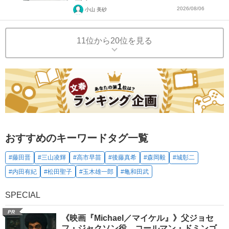
2026/08/06
小山 美砂
11位から20位を見る
おすすめのキーワードタグ一覧
#藤田晋
#三山凌輝
#高市早苗
#後藤真希
#森岡毅
#城彰二
#内田有紀
#松田聖子
#玉木雄一郎
#亀和田武
SPECIAL
PR
《映画『Michael／マイケル』》父ジョセ
フ・ジャクソン役、コールマン・ドミンゴ