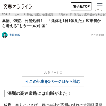
電子版TOP
メニュー
TOP
ニュース
薬物、強盗、公開処刑！ 「死体を1日1体見た」広東省から考える“
薬物、強盗、公開処刑！ 「死体を1日1体見た」広東省か
ら考える“もう一つの中国”
安田 峰俊
2019/02/04
3
/5
ページ目
この記事を1ページ目から読む
深圳の高速道路には山賊が出た！
佐近
暴力といえば、昔の会社が広州の外れの永和経済開