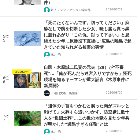
件）
2026/03/09
鉄人ノンフィクション編集部
「死にたくないんです。切ってください」麻
酔なしで腕を切断した少女、瞼も唇も真っ黒
に腫れあがり「この仇、討って下さい」と息
5位
5
絶えた少年…原爆投下直後に“広島の離島で起
きていた知られざる被害の実情
2026/08/06
永井 均
自民・木原誠二氏妻の元夫（28）が“不審
SCOOP!
死”…「俺が死んだら迷宮入りですから」怪死
6位
現場を知るキーマンが重大証言《木原事件に
6
新展開》
2026/08/05
「週刊文春」編集部
「遺体の手首をつかむと腐った肉がズルッと
剥げて」火葬すら追いつかず、防空壕に数十
7位
人を“集団土葬”…この世の地獄を見た少年兵
7
が明かした“過酷すぎる任務”とは
2026/08/06
永井 均