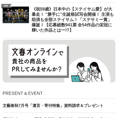
PR
《祝59歳》日本中の【ステイサム愛】が大
暴走！ “勝手に”生誕祭試写会開催！ 主演も
助演も全部ステイサム！「ステサミー賞」
爆誕！【応募総数941票 全54作品の栄冠に
輝いた作品とはー!?】
PRESENT & EVENT
文藝春秋7月号「遺言・寄付特集」資料請求＆プレゼント