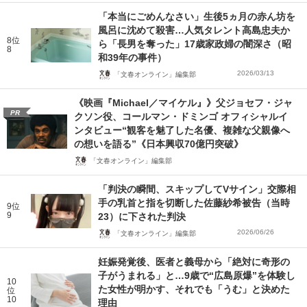
「本当にごめんなさい」生後5ヵ月の赤ん坊を
風呂に沈めて殺害…人気タレント高島忠夫か
8位
ら「長男を奪った」17歳家政婦の闇深さ（昭
8
和39年の事件）
2026/03/13
「文春オンライン」編集部
《映画『Michael／マイケル』》父ジョセフ・ジャ
PR
クソン役、コールマン・ドミンゴ オフィシャルイ
ンタビュー“観客を魅了した名優、複雑な父親像へ
の想いを語る”《日本興収70億円突破》
「文春オンライン」編集部
「判決の瞬間、スキップしてVサイン」交際相
手の乳首と指を切断した佐藤紗希被告（当時
9位
9
23）に下された判決
2026/06/26
「文春オンライン」編集部
妊娠発覚後、医者と義母から「絶対に奇形の
子がうまれる」と…9歳で“広島原爆”を体験し
10
た女性が明かす、それでも「うむ」と決めた
位
10
理由