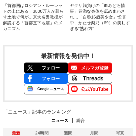
「首都圏はロシアン・ルーレッ
ヤクザ顔負けの「血みどろ情
トの上にある」3800万人が暮ら
事」豊満な身体を舐めまわさ
す土地で何が…京大名誉教授が
れ…「自称16歳美少女」怪演
解説する「首都直下地震」のメ
中、かたせ梨乃（69）の美しす
カニズム
ぎる“熟れ方”
最新情報を発信中！
フォロー
メルマガ登録
フォロー
公式YouTube
Googleニュース
「ニュース」記事のランキング
ニュース
総合
最新
24時間
週間
月間
写真