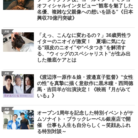
オフィシャルインタビュー“観客を魅了した
名優、複雑な父親像への想いを語る”《日本
興収70億円突破》
PR
「えっ、こんなに変わるの？」36歳男性ラ
イターのニオイが激変！ 夏場に気にな
る“頭皮のニオイ”や“ベタつき”を解消す
る、“ウィッグのスペシャリスト”が生み出
した徹底ケアとは
PR
《渡辺淳一原作＆娘・渡邉直子監督》“女性
の性”を真摯に描く意欲作に黒木瞳・西岡德
馬・吉田羊が出演決定！《映画『月がみて
いる』》
PR
オープン1周年を記念した特別イベントがサ
ムソナイト・ブラックレーベル銀座店で開
催 仕事も人生も自分らしく～笑顔あふれ
る特別対談～