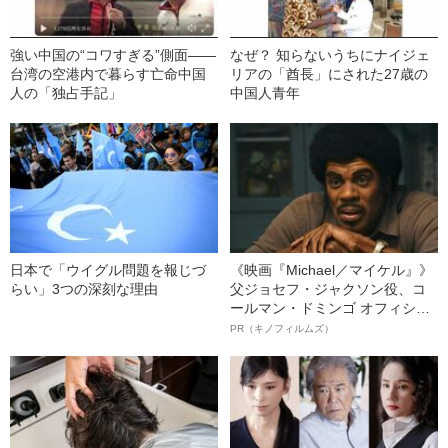
強い中国の“コワすぎる”側面――
なぜ？ 知らないうちにナイジェ
台湾の空港内で暮らす亡命中国
リアの「酋長」にされた27歳の
人の「独占手記」
中国人青年
日本で「ウイグル問題を報じづ
《映画『Michael／マイケル』》
らい」3つの深刻な理由
父ジョセフ・ジャクソン役、コ
ールマン・ドミンゴ オフィシャ
ルインタビュー“観客を魅了した
PR（キノフィルムズ）
名優、複雑な父親像への想いを
語る”《日本興収70億円突破》