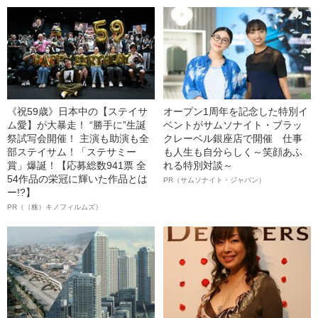
《祝59歳》日本中の【ステイサ
オープン1周年を記念した特別イ
ム愛】が大暴走！ “勝手に”生誕
ベントがサムソナイト・ブラッ
祭試写会開催！ 主演も助演も全
クレーベル銀座店で開催 仕事
部ステイサム！「ステサミー
も人生も自分らしく～笑顔あふ
賞」爆誕！【応募総数941票 全
れる特別対談～
54作品の栄冠に輝いた作品とは
PR（サムソナイト・ジャパン）
ー!?】
PR（（株）キノフィルムズ）