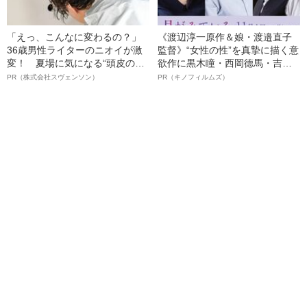
「えっ、こんなに変わるの？」
《渡辺淳一原作＆娘・渡邉直子
36歳男性ライターのニオイが激
監督》“女性の性”を真摯に描く意
変！ 夏場に気になる“頭皮のニ
欲作に黒木瞳・西岡德馬・吉田
オイ”や“ベタつき”を解消す
羊が出演決定！《映画『月がみ
PR（株式会社スヴェンソン）
PR（キノフィルムズ）
る、“ウィッグのスペシャリス
ている』》
ト”が生み出した徹底ケアとは