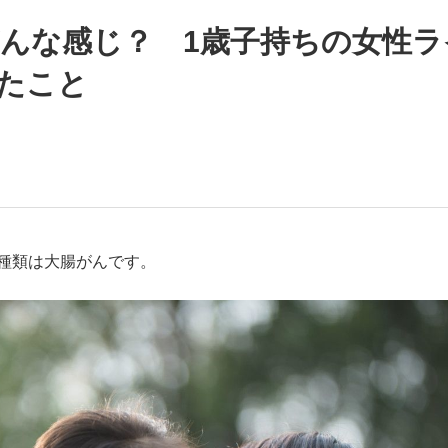
どんな感じ？ 1歳子持ちの女性ラ
いまさら聞け
たこと
手が証言した“NPB聞...
「クマが悪者扱いされているの
種類は大腸がんです。
もっと見る
カー日本代表・森保一監督...