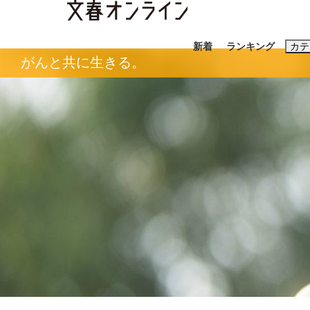
新着
ランキング
カテ
がんと共に生きる。
スクープ
ニュー
おすすめのキ
#藤田晋
#三
#亀和田武
#
「90%は失敗する。でも…」本田圭佑が初め
終戦から81年