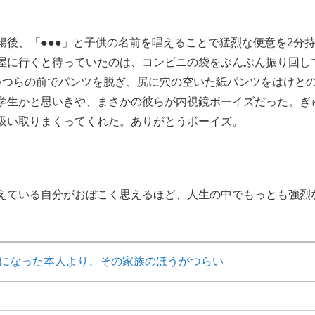
後、「●●●」と子供の名前を唱えることで猛烈な便意を2分
屋に行くと待っていたのは、コンビニの袋をぶんぶん振り回し
いつらの前でパンツを脱ぎ、尻に穴の空いた紙パンツをはけと
学生かと思いきや、まさかの彼らが内視鏡ボーイズだった。ぎ
吸い取りまくってくれた。ありがとうボーイズ。
ている自分がおぼこく思えるほど、人生の中でもっとも強烈
になった本人より、その家族のほうがつらい