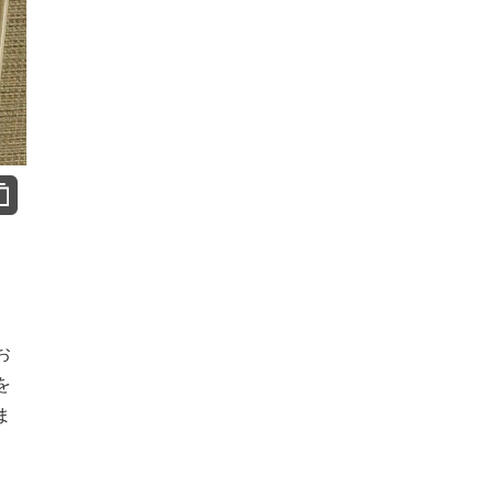
お
を
ま