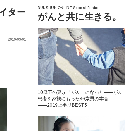
BUNSHUN ONLINE Special Feature
イター
がんと共に生きる。
ない資産運用のすべて
2019/03/01
が悲しい」『北の国から』倉本聰氏（91...
10歳下の妻が「がん」になった――がん
患者を家族にもった46歳男の本音
――2019上半期BEST5