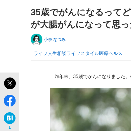
35歳でがんになるって
が大腸がんになって思っ
小泉 なつみ
「敗因分析は一切聞かれなかった」侍ジャパン選
キングの誕生を、目撃せよ。
ライフ
人生相談
ライフスタイル
医療
ヘルス
昨年末、35歳でがんになりました。
the Style
「目標達成できなかったからと言って…」サッ
1