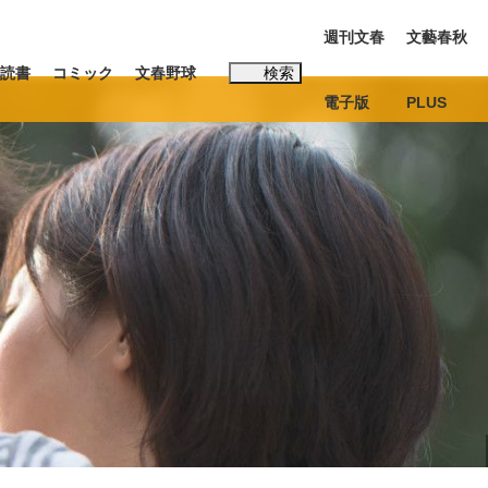
週刊文春
文藝春秋
読書
コミック
文春野球
検索
電子版
PLUS
インタビュー
読書
#玉木雄一郎
む将棋
BC日本代表“敗戦”の真実 選手が明かす...