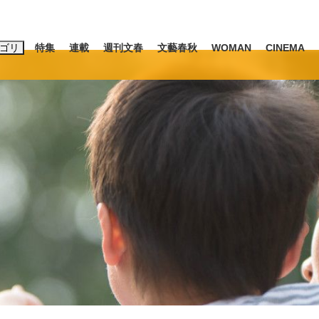
ゴリ
特集
連載
週刊文春
文藝春秋
WOMAN
CINEMA
キーワード入力
ス
エンタメ
ライフ
ビジネス
ーワードタグ一覧
山凌輝
#後藤真希
#森岡毅
#城彰二
#内田有紀
#松田聖子
観る将棋、読
池上彰
て明かした日本代表監督に...
「最悪の空気のまま解散」W