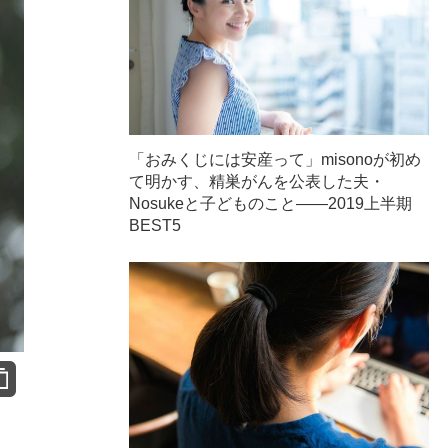
「おみくじには安産って」misonoが初め
て明かす、精巣がんを公表した夫・
Nosukeと子どものこと――2019上半期
BEST5