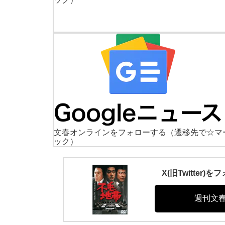
文春オンラインをフォローする
（遷移先で☆マ
ック）
X(旧Twitte
週刊文