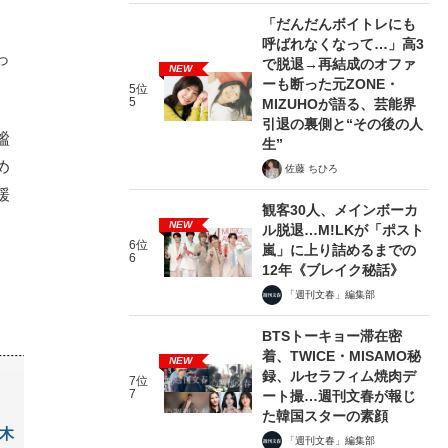
「だんだんボイトレにも
呼ばれなくなって…」高3
っ
で脱退→再結成のオファ
NEW
ーも断った元ZONE・
5位
5
MIZUHOが語る、芸能界
引退の裏側と“その後の人
謐
生”
め
佐藤 ちひろ
緩
観客30人、メインボーカ
NEW
ル脱退…M!LKが「ポスト
6位
嵐」に上り詰めるまでの
6
12年《ブレイク秘話》
「週刊文春」編集部
BTSトーキョー滞在密
着、TWICE・MISAMO秘
NEW
録、ルセラフィム焼肉デ
7位
7
ート撮…週刊文春が報じ
た韓国スターの素顔
木
「週刊文春」編集部