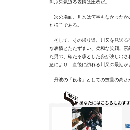
叫ぶ鬼気迫る表情は圧巻だ。
次の場面、川又は何事もなかったか
た様子である。
そして、その帰り道。川又を見送る
な表情とたたずまい、柔和な笑顔。素
た男の、確たる凜とした姿が映し出さ
急により、直後に訪れる川又の最期が
丹波の「役者」としての技量の高さ
複