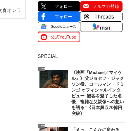
フォロー
メルマガ登録
文春オンラ
フォロー
Googleニュース
公式YouTube
SPECIAL
PR
《映画『Michael／マイケ
ル』》父ジョセフ・ジャク
ソン役、コールマン・ドミ
ンゴ オフィシャルインタ
ビュー“観客を魅了した名
優、複雑な父親像への想い
を語る”《日本興収70億円
突破》
PR
「えっ、こんなに変わる