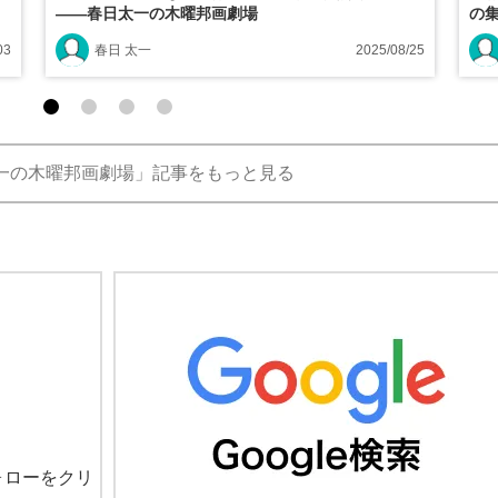
――春日太一の木曜邦画劇場
の
03
春日 太一
2025/08/25
一の木曜邦画劇場」記事をもっと見る
ォローをクリ