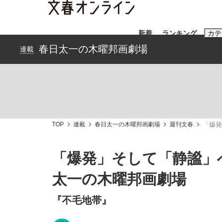
新着
ランキング
カテ
春日太一の木曜邦画劇場
連載
スクープ
ニュー
おすすめのキ
#藤田晋
#三
TOP
連載
春日太一の木曜邦画劇場
週刊文春
「爆発
#玉木雄一郎
「爆発」そして「静謐」
太一の木曜邦画劇場
《BTS厳戒トーキョー滞在記》RM→渋谷で飲
終戦から81年
『不毛地帯』