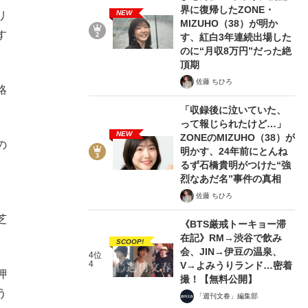
界に復帰したZONE・
NEW
リ
MIZUHO（38）が明か
す
す、紅白3年連続出場した
のに“月収8万円”だった絶
頂期
佐藤 ちひろ
賂
「収録後に泣いていた、
って報じられたけど…」
NEW
ZONEのMIZUHO（38）が
の
明かす、24年前にとんね
るず石橋貴明がつけた“強
烈なあだ名”事件の真相
佐藤 ちひろ
芝
《BTS厳戒トーキョー滞
在記》RM→渋谷で飲み
SCOOP!
会、JIN→伊豆の温泉、
4位
4
V→よみうりランド…密着
押
撮！【無料公開】
う
「週刊文春」編集部