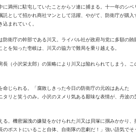
中に満州に駐屯していたことからソ連に捕まる。十一年のシベ
嘱託として招かれ商社マンとして活躍、やがて、防衛庁が購入
き込まれていく。
は防衛庁の幹部である川又。ライバル社が政府与党に多額の賄
ことを知った壱岐は、川又の協力で難局を乗り越える。
房長（小沢栄太郎）の策略により川又は陥れられてしまう。こ
。
を命じられる。「腐敗しきった今日の防衛庁の元凶はあんた
ニタリと笑うのみ。小沢のヌメり気ある厭味な表情が、丹波の
える。機密漏洩の嫌疑をかけられた川又は貝塚に掴みかかり、
長のポストにいること自体、自衛隊の悲劇だ！」強い語気でそ