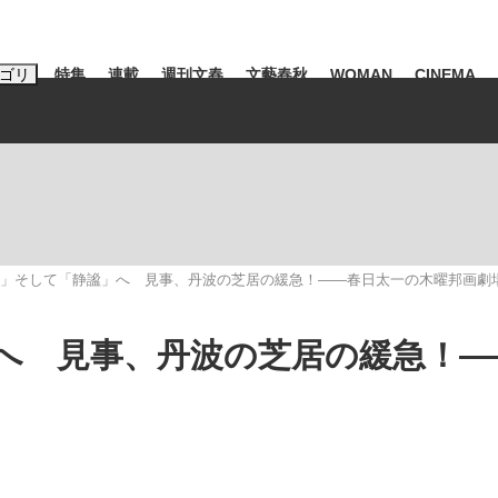
ゴリ
特集
連載
週刊文春
文藝春秋
WOMAN
CINEMA
キーワード入力
ス
エンタメ
ライフ
ビジネス
ーワードタグ一覧
山凌輝
#高市早苗
#後藤真希
#森岡毅
#城彰二
#内田有紀
」そして「静謐」へ 見事、丹波の芝居の緩急！――春日太一の木曜邦画劇
#亀和田武
へ 見事、丹波の芝居の緩急！―
み会、JIN→伊豆の...
「90%は失敗する。でも…」
日本生まれの