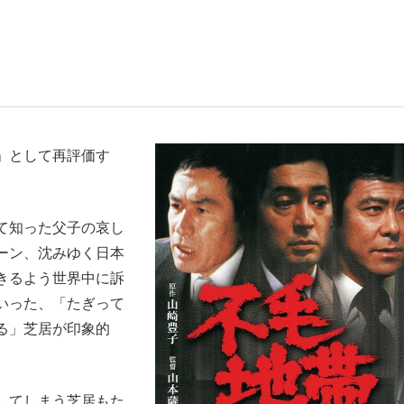
観る将棋、読
」として再評価す
”の真実 選手が明かす...
「敗因分析は一切聞かれなか
て知った父子の哀し
ーン、沈みゆく日本
きるよう世界中に訴
いった、「たぎって
る」芝居が印象的
の国から』倉本聰氏（91...
してしまう芝居もた