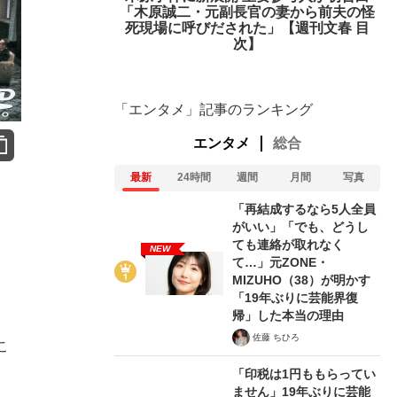
「木原誠二・元副長官の妻から前夫の怪
死現場に呼びだされた」【週刊文春 目
次】
「エンタメ」記事のランキング
エンタメ
総合
最新
24時間
週間
月間
写真
「再結成するなら5人全員
がいい」「でも、どうし
ても連絡が取れなく
NEW
て…」元ZONE・
MIZUHO（38）が明かす
「19年ぶりに芸能界復
帰」した本当の理由
佐藤 ちひろ
こ
「印税は1円ももらってい
ません」19年ぶりに芸能