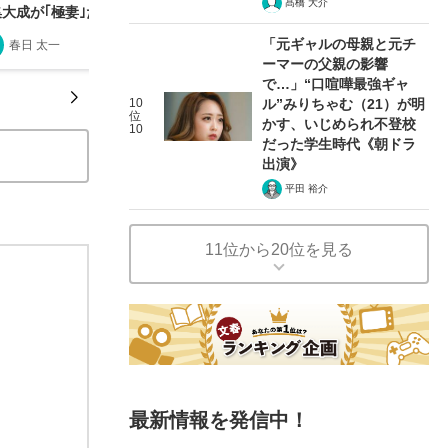
髙橋 大介
集大成が｢極妻｣だ！――春日太一の木曜邦画劇場
「元ギャルの母親と元チ
春日 太一
2025/08/12
ーマーの父親の影響
で…」“口喧嘩最強ギャ
10
ル”みりちゃむ（21）が明
位
かす、いじめられ不登校
10
だった学生時代《朝ドラ
出演》
平田 裕介
11位から20位を見る
最新情報を発信中！