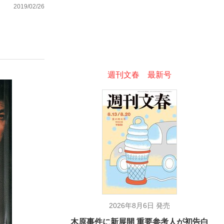
2019/02/26
む将棋
週刊文春 最新号
った」侍ジャパン選手が証言した“NPB聞...
2026年8月6日 発売
木原事件に新展開 重要参考人が初告白