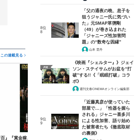
「父の通夜の晩、息子を
狙うジャニー氏に気づい
た」元SMAP草彅剛
8位
（49）が巻き込まれた
8
「ジャニーズ性加害問
題」の“数奇な因縁”
山本 雲丹
この連載見る
《映画『シェルター』》ジェイ
PR
ソン・ステイサムがお盆を“打
破”する!!《「眠眠打破」コラ
ボ》
週刊文春CINEMAオンライン編集部
「近藤真彦が使っていた
部屋で…」「性器を握ら
される」ジャニー喜多川
9位
による性加害、語り始め
9
た被害者たち《徹底取材
の裏側》
お百』『賞金稼ぎ』『まむしの兄弟』。高田脚本