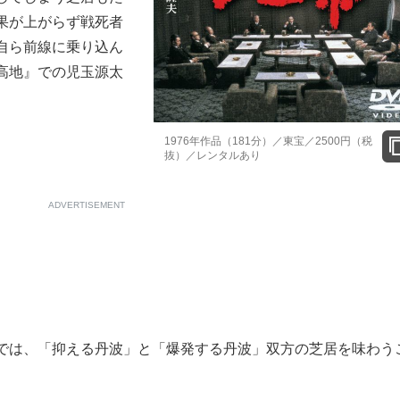
果が上がらず戦死者
もっと見る
もっと見る
自ら前線に乗り込ん
高地』での児玉源太
1976年作品（181分）／東宝／2500円（税
抜）／レンタルあり
ADVERTISEMENT
では、「抑える丹波」と「爆発する丹波」双方の芝居を味わう