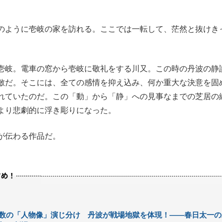
のように壱岐の家を訪れる。ここでは一転して、茫然と抜けき
壱岐。電車の窓から壱岐に敬礼をする川又。この時の丹波の静
敵だ。そこには、全ての感情を抑え込み、何か重大な決意を固
れていたのだ。この「動」から「静」への見事なまでの芝居の
より悲劇的に浮き彫りになった。
が伝わる作品だ。
数の「人物像」演じ分け 丹波が戦場地獄を体現！――春日太一の