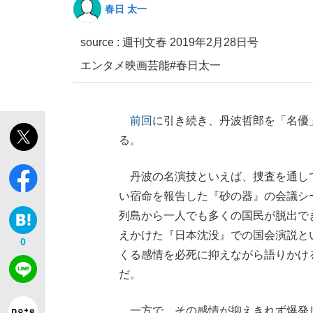
春日 太一
source :
週刊文春 2019年2月28日号
エンタメ
映画
芸能
#春日太一
前回
に引き続き、丹波哲郎を「名優
「最悪の空気のまま解散」WBC日本代表“敗戦
私のあのとき、私のいま
る。
丹波の名演技といえば、捜査を通し
い宿命を報告した『砂の器』の会議シ
列島から一人でも多くの国民が脱出で
えかけた『日本沈没』での国会演説と
0
くる感情を必死に抑えながら語りかけ
だ。
「クマが悪者扱いされているのが悲しい」『北
キングの誕生を、目撃せよ。
一方で、その感情が抑えきれず爆発