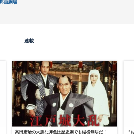
邦画劇場
連載
高田宏治の大胆な脚色は歴史劇でも縦横無尽だ！
『