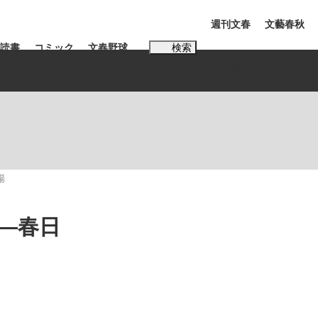
週刊文春
文藝春秋
読書
コミック
文春野球
検索
電子版
PLUS
インタビュー
読書
#松田聖子
場
―春日
本田圭佑が初めて明かした日本代表監督に...
K-POPアイドルたち