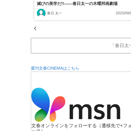
滅びの美学だ!!――春日太一の木曜邦画劇場
春日 太一
2025/09/
「春日太
週刊文春CINEMAはこちら
文春オンラインをフォローする
（遷移先で+フ
ック）