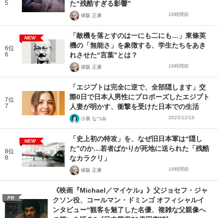
5
た“残酷すぎる影響”
16時間前
保阪 正康
「敵機を落とすのは一にも二にも…」東條英
NEW
機の「無能さ」を象徴する、学生たちをあき
6位
6
れさせた“言葉”とは？
16時間前
保阪 正康
「エジプトは完全に逆で、全部隠します」交
際0日で日本人男性にプロポーズしたエジプト
7位
7
人妻が明かす、衝撃を受けた日本での生活
2023/12/16
小泉 なつみ
「史上初の特攻」を、なぜ旧日本軍は“隠し
NEW
た”のか…若者ばかりが死地に送られた「残酷
8位
8
なカラクリ」
16時間前
保阪 正康
《映画『Michael／マイケル』》父ジョセフ・ジャ
PR
クソン役、コールマン・ドミンゴ オフィシャルイ
ンタビュー“観客を魅了した名優、複雑な父親像へ