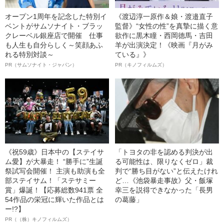
オープン1周年を記念した特別イ
《渡辺淳一原作＆娘・渡邉直子
ベントがサムソナイト・ブラッ
監督》“女性の性”を真摯に描く意
クレーベル銀座店で開催 仕事
欲作に黒木瞳・西岡德馬・吉田
も人生も自分らしく～笑顔あふ
羊が出演決定！《映画『月がみ
れる特別対談～
ている』》
PR（サムソナイト・ジャパン）
PR（キノフィルムズ）
《祝59歳》日本中の【ステイサ
「トヨタの非を認める判決が出
ム愛】が大暴走！ “勝手に”生誕
る可能性は、限りなくゼロ」裁
祭試写会開催！ 主演も助演も全
判で“勝ち目がない”と伝えたけれ
部ステイサム！「ステサミー
ど…《池袋暴走事故》父・飯塚
賞」爆誕！【応募総数941票 全
幸三を説得できなかった「長男
54作品の栄冠に輝いた作品とは
の葛藤」
ー!?】
PR（（株）キノフィルムズ）