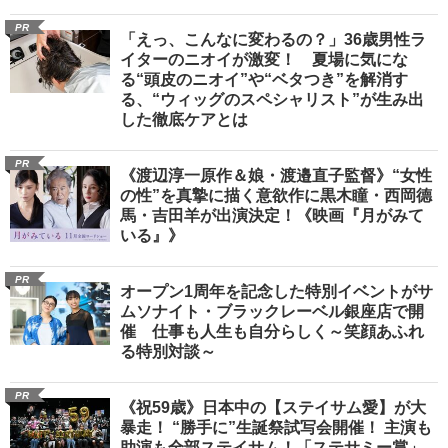
PR
「えっ、こんなに変わるの？」36歳男性ラ
イターのニオイが激変！ 夏場に気にな
る“頭皮のニオイ”や“ベタつき”を解消す
る、“ウィッグのスペシャリスト”が生み出
した徹底ケアとは
PR
《渡辺淳一原作＆娘・渡邉直子監督》“女性
の性”を真摯に描く意欲作に黒木瞳・西岡德
馬・吉田羊が出演決定！《映画『月がみて
いる』》
PR
オープン1周年を記念した特別イベントがサ
ムソナイト・ブラックレーベル銀座店で開
催 仕事も人生も自分らしく～笑顔あふれ
る特別対談～
PR
《祝59歳》日本中の【ステイサム愛】が大
暴走！ “勝手に”生誕祭試写会開催！ 主演も
助演も全部ステイサム！「ステサミー賞」