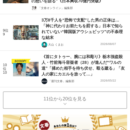
の想いを語る”《日本興収70億円突破》
「文春オンライン」編集部
3万8千人を“恐怖で支配”した男の正体は…
「神に代わりお前たちを罰する」日本で知ら
9位
れていない“韓国版アウシュビッツ”の不条理
9
な結末
2026/08/07
大山 くまお
《首にタトゥー、腕には和彫り》栃木強盗殺
SCOOP!
人・竹前海斗容疑者（28）が進んだ“ワルの
10
道”「揉めた相手を待ち伏せ、殴る蹴る」「友
位
10
人の家にカエルを放って…」
2026/05/22
「週刊文春」編集部
11位から20位を見る