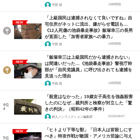
19時間前
守田 哲
「上級国民は逮捕されなくて良いですね」自
NEW
宅住所がネットに流出、嫌がらせ電話も…
《12人死傷の池袋暴走事故》飯塚幸三の長男
が直面した「加害者家族への暴力」
19時間前
守田 哲
「飯塚幸三は上級国民だから逮捕されない」
NEW
は間違いだった…《池袋暴走事故》警視庁幹
部が「自民党議員」に呼び出されても逮捕を
見送った理由
19時間前
守田 哲
「殺意はなかった」19歳女子高生を強姦殺害
したのになぜ…裁判所と検察が対立した「驚
4位
4
きの判決」（昭和42年の事件）
2026/08/07
鉄人ノンフィクション編集部
「ヒトより下等な獣」「日本人は皆殺しにす
NEW
べき」特攻作戦が敵国・アメリカ世論に与え
5位