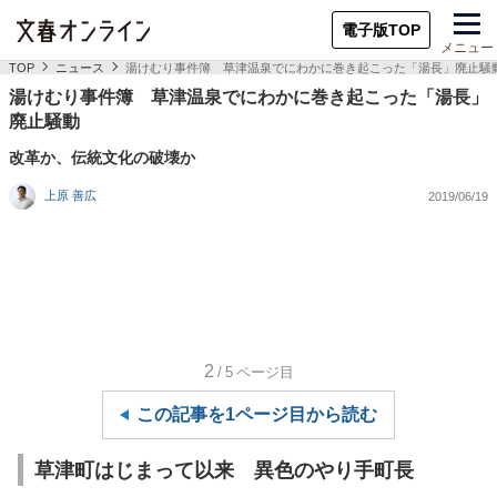
電子版TOP
メニュー
TOP
ニュース
湯けむり事件簿 草津温泉でにわかに巻き起こった「湯長」廃止騒
湯けむり事件簿 草津温泉でにわかに巻き起こった「湯長」
廃止騒動
改革か、伝統文化の破壊か
上原 善広
2019/06/19
2
/5
ページ目
この記事を1ページ目から読む
草津町はじまって以来 異色のやり手町長