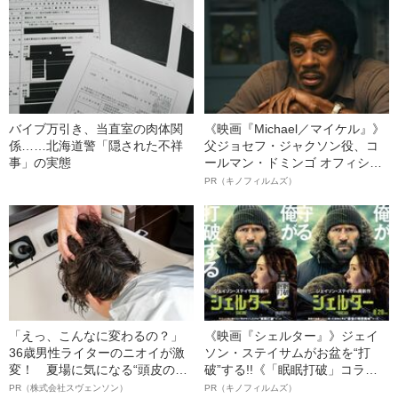
バイブ万引き、当直室の肉体関
《映画『Michael／マイケル』》
係……北海道警「隠された不祥
父ジョセフ・ジャクソン役、コ
事」の実態
ールマン・ドミンゴ オフィシャ
ルインタビュー“観客を魅了した
PR（キノフィルムズ）
名優、複雑な父親像への想いを
語る”《日本興収70億円突破》
「えっ、こんなに変わるの？」
《映画『シェルター』》ジェイ
36歳男性ライターのニオイが激
ソン・ステイサムがお盆を“打
変！ 夏場に気になる“頭皮のニ
破”する!!《「眠眠打破」コラ
オイ”や“ベタつき”を解消す
ボ》
PR（株式会社スヴェンソン）
PR（キノフィルムズ）