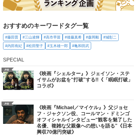
おすすめのキーワードタグ一覧
#藤田晋
#三山凌輝
#高市早苗
#後藤真希
#森岡毅
#城彰二
#内田有紀
#松田聖子
#玉木雄一郎
#亀和田武
SPECIAL
PR
《映画『シェルター』》ジェイソン・ステ
イサムがお盆を“打破”する!!《「眠眠打破」
コラボ》
PR
《映画『Michael／マイケル』》父ジョセ
フ・ジャクソン役、コールマン・ドミンゴ
オフィシャルインタビュー“観客を魅了した
名優、複雑な父親像への想いを語る”《日本
興収70億円突破》