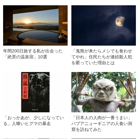
年間200日旅する私が出会った
「鬼熊が来たらメシでも食わせ
「絶景の温泉宿」10選
てやれ」住民たちが連続殺人犯
を匿っていた理由とは
「おっかあが、少しになってい
「日本人の人肉が一番うまい」
る」人喰いヒグマの暴走
パプアニューギニアの人食い洞
窟を訪ねてみた