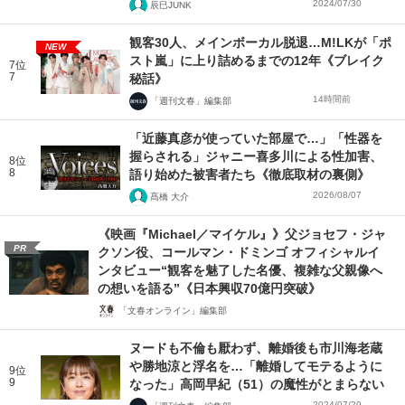
2024/07/30
辰巳JUNK
観客30人、メインボーカル脱退…M!LKが「ポ
NEW
スト嵐」に上り詰めるまでの12年《ブレイク
7位
7
秘話》
14時間前
「週刊文春」編集部
「近藤真彦が使っていた部屋で…」「性器を
握らされる」ジャニー喜多川による性加害、
8位
8
語り始めた被害者たち《徹底取材の裏側》
2026/08/07
髙橋 大介
《映画『Michael／マイケル』》父ジョセフ・ジャ
PR
クソン役、コールマン・ドミンゴ オフィシャルイ
ンタビュー“観客を魅了した名優、複雑な父親像へ
の想いを語る”《日本興収70億円突破》
「文春オンライン」編集部
ヌードも不倫も厭わず、離婚後も市川海老蔵
や勝地涼と浮名を…「離婚してモテるように
9位
9
なった」高岡早紀（51）の魔性がとまらない
2024/07/29