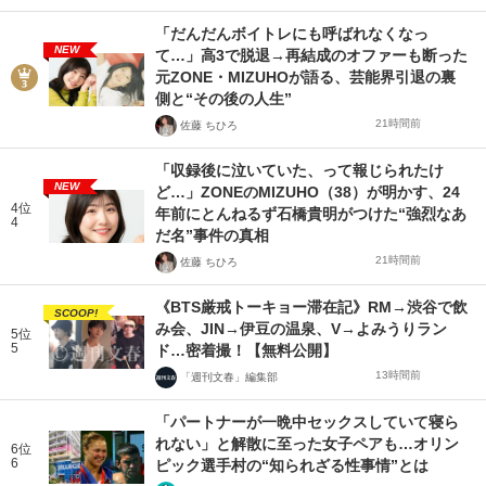
「だんだんボイトレにも呼ばれなくなっ
NEW
て…」高3で脱退→再結成のオファーも断った
元ZONE・MIZUHOが語る、芸能界引退の裏
側と“その後の人生”
21時間前
佐藤 ちひろ
「収録後に泣いていた、って報じられたけ
NEW
ど…」ZONEのMIZUHO（38）が明かす、24
4位
年前にとんねるず石橋貴明がつけた“強烈なあ
4
だ名”事件の真相
21時間前
佐藤 ちひろ
《BTS厳戒トーキョー滞在記》RM→渋谷で飲
SCOOP!
み会、JIN→伊豆の温泉、V→よみうりラン
5位
5
ド…密着撮！【無料公開】
13時間前
「週刊文春」編集部
「パートナーが一晩中セックスしていて寝ら
れない」と解散に至った女子ペアも…オリン
6位
6
ピック選手村の“知られざる性事情”とは