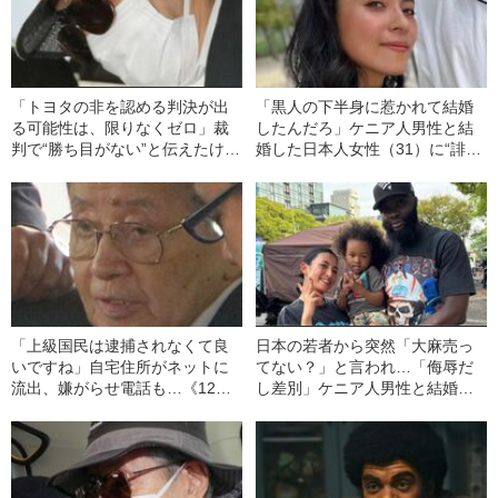
「トヨタの非を認める判決が出
「黒人の下半身に惹かれて結婚
る可能性は、限りなくゼロ」裁
したんだろ」ケニア人男性と結
判で“勝ち目がない”と伝えたけれ
婚した日本人女性（31）に“誹謗
ど…《池袋暴走事故》父・飯塚
中傷”殺到…本人が語る、日本で
幸三を説得できなかった「長男
感じる“外国人差別”のリアル
の葛藤」
「上級国民は逮捕されなくて良
日本の若者から突然「大麻売っ
いですね」自宅住所がネットに
てない？」と言われ…「侮辱だ
流出、嫌がらせ電話も…《12人
し差別」ケニア人男性と結婚し
死傷の池袋暴走事故》飯塚幸三
た日本人女性（31）が明か
の長男が直面した「加害者家族
す、“排外主義的な風潮”への苦悩
への暴力」