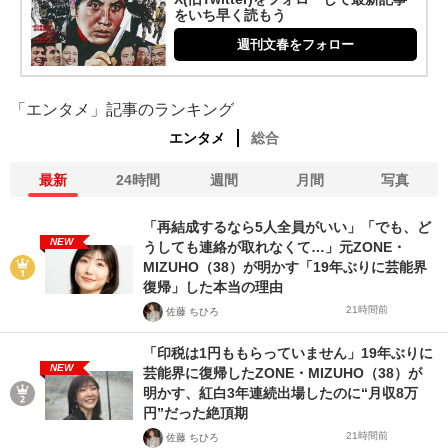
をいち早く読もう
週刊文春をフォロー
「エンタメ」記事のランキング
エンタメ
総合
最新
24時間
週間
月間
写真
「再結成するなら5人全員がいい」「でも、ど
NEW
うしても連絡が取れなくて…」元ZONE・
MIZUHO（38）が明かす「19年ぶりに芸能界
復帰」した本当の理由
21時間前
佐藤 ちひろ
「印税は1円ももらっていません」19年ぶりに
NEW
芸能界に復帰したZONE・MIZUHO（38）が
明かす、紅白3年連続出場したのに“月収8万
円”だった絶頂期
21時間前
佐藤 ちひろ