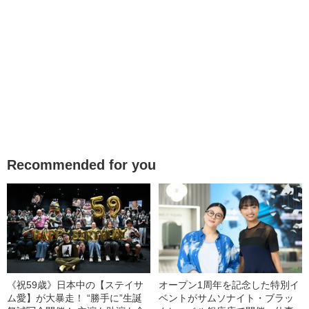
Recommended for you
《祝59歳》日本中の【ステイサ
オープン1周年を記念した特別イ
ム愛】が大暴走！ “勝手に”生誕
ベントがサムソナイト・ブラッ