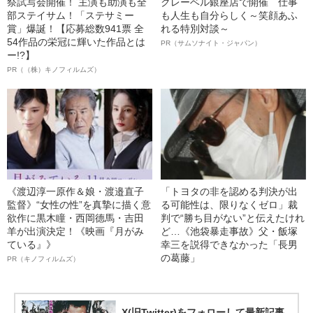
祭試写会開催！ 主演も助演も全
クレーベル銀座店で開催 仕事
部ステイサム！「ステサミー
も人生も自分らしく～笑顔あふ
賞」爆誕！【応募総数941票 全
れる特別対談～
54作品の栄冠に輝いた作品とは
PR（サムソナイト・ジャパン）
ー!?】
PR（（株）キノフィルムズ）
《渡辺淳一原作＆娘・渡邉直子
「トヨタの非を認める判決が出
監督》“女性の性”を真摯に描く意
る可能性は、限りなくゼロ」裁
欲作に黒木瞳・西岡德馬・吉田
判で“勝ち目がない”と伝えたけれ
羊が出演決定！《映画『月がみ
ど…《池袋暴走事故》父・飯塚
ている』》
幸三を説得できなかった「長男
の葛藤」
PR（キノフィルムズ）
X(旧Twitter)をフォローして最新記事