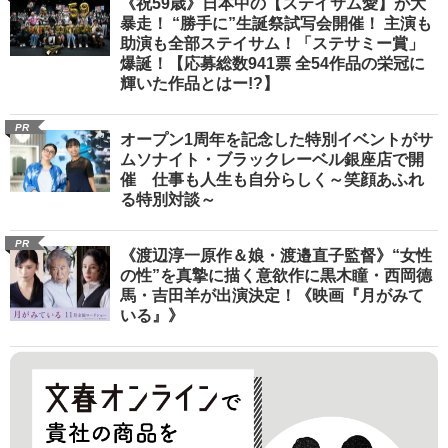
《祝59歳》日本中の【ステイサム愛】が大
暴走！ “勝手に”生誕祭試写会開催！ 主演も
助演も全部ステイサム！「ステサミー賞」
爆誕！【応募総数941票 全54作品の栄冠に
輝いた作品とはー!?】
PR
オープン1周年を記念した特別イベントがサ
ムソナイト・ブラックレーベル銀座店で開
催 仕事も人生も自分らしく～笑顔あふれ
る特別対談～
PR
《渡辺淳一原作＆娘・渡邉直子監督》“女性
の性”を真摯に描く意欲作に黒木瞳・西岡德
馬・吉田羊が出演決定！《映画『月がみて
いる』》