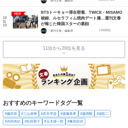
「週刊文春」編集部
BTSトーキョー滞在密着、TWICE・MISAMO
NEW
10
秘録、ルセラフィム焼肉デート撮…週刊文春
位
が報じた韓国スターの素顔
10
13時間前
「週刊文春」編集部
11位から20位を見る
おすすめのキーワードタグ一覧
#藤田晋
#三山凌輝
#高市早苗
#後藤真希
#森岡毅
#城彰二
#内田有紀
#松田聖子
#玉木雄一郎
#亀和田武