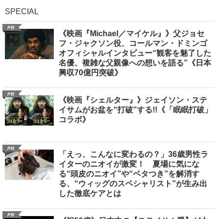
SPECIAL
PR
《映画『Michael／マイケル』》父ジョセ
フ・ジャクソン役、コールマン・ドミンゴ
オフィシャルインタビュー“観客を魅了した
名優、複雑な父親像への想いを語る”《日本
興収70億円突破》
PR
《映画『シェルター』》ジェイソン・ステ
イサムがお盆を“打破”する!!《「眠眠打破」
コラボ》
PR
「えっ、こんなに変わるの？」36歳男性ラ
イターのニオイが激変！ 夏場に気にな
る“頭皮のニオイ”や“ベタつき”を解消す
る、“ウィッグのスペシャリスト”が生み出
した徹底ケアとは
PR