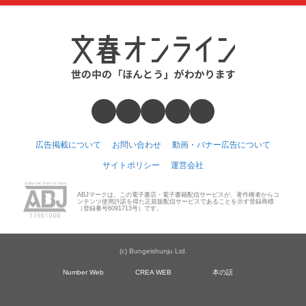
広告掲載について
お問い合わせ
動画・バナー広告について
サイトポリシー
運営会社
ABJマークは、この電子書店・電子書籍配信サービスが、著作権者からコ
ンテンツ使用許諾を得た正規版配信サービスであることを示す登録商標
（登録番号6091713号）です。
(c) Bungeishunju Ltd.
Number Web
CREA WEB
本の話