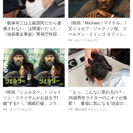
「飯塚幸三は上級国民だから逮
《映画『Michael／マイケル』》
捕されない」は間違いだった…
父ジョセフ・ジャクソン役、コ
《池袋暴走事故》警視庁幹部が
ールマン・ドミンゴ オフィシャ
「自民党議員」に呼び出されて
ルインタビュー“観客を魅了した
PR（キノフィルムズ）
も逮捕を見送った理由
名優、複雑な父親像への想いを
語る”《日本興収70億円突破》
《映画『シェルター』》ジェイ
「えっ、こんなに変わるの？」
ソン・ステイサムがお盆を“打
36歳男性ライターのニオイが激
破”する!!《「眠眠打破」コラ
変！ 夏場に気になる“頭皮のニ
ボ》
オイ”や“ベタつき”を解消す
PR（キノフィルムズ）
PR（株式会社スヴェンソン）
る、“ウィッグのスペシャリス
ト”が生み出した徹底ケアとは