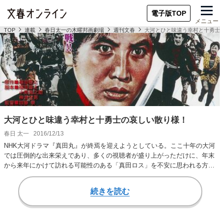
電子版TOP
メニュー
TOP
連載
春日太一の木曜邦画劇場
週刊文春
大河とひと味違う幸村と十勇士
大河とひと味違う幸村と十勇士の哀しい散り様！
春日 太一
2016/12/13
NHK大河ドラマ『真田丸』が終焉を迎えようとしている。ここ十年の大河
では圧倒的な出来栄えであり、多くの視聴者が盛り上がっただけに、年末
から来年にかけて訪れる可能性のある「真田ロス」を不安に思われる方も
いるだろう。 …
続きを読む