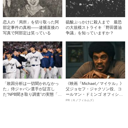
恋人の「局所」を切り取った阿
硫酸ぶっかけに殺人まで 最恐
部定事件の真相――逮捕直後の
の大規模ストライキ「野田醤油
写真で阿部定は笑っている
争議」を知っていますか？
「敗因分析は一切聞かれなかっ
《映画『Michael／マイケル』》
た」侍ジャパン選手が証言し
父ジョセフ・ジャクソン役、コ
た“NPB聞き取り調査”の実態「選
ールマン・ドミンゴ オフィシャ
手から次期監督の要求は…」
ルインタビュー“観客を魅了した
PR（キノフィルムズ）
名優、複雑な父親像への想いを
語る”《日本興収70億円突破》