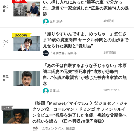
NEW
い…押し入れにあった“墨字の束”で分かっ
6位
た、原爆で一家全滅した“広島の家族”4人の足
6
跡
4時間前
堀川 惠子
「撮りやすいんですよ。めっちゃ…」悠仁さ
SCOOP!
ま19歳の貴重肉声 サークル仲間との山歩きで
7位
7
見せられた素顔と“愛用品”
18時間前
「週刊文春」編集部
「あの子は自殺するような子じゃない」木原
誠二氏妻の元夫“怪死事件”遺族が悲痛告
8位
白…“伝説の取調官”が感じた被害者家族の無
8
念
2024/07/10
佐藤 誠
《映画『Michael／マイケル』》父ジョセフ・ジャ
PR
クソン役、コールマン・ドミンゴ オフィシャルイ
ンタビュー“観客を魅了した名優、複雑な父親像へ
の想いを語る”《日本興収70億円突破》
「文春オンライン」編集部