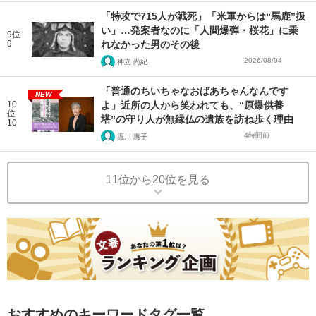
「特攻で715人が戦死」「米軍からは“馬鹿”扱
い」…発案者なのに「人間爆弾・桜花」に乗
9位
9
れなかった男のその後
2026/08/04
神立 尚紀
「普通のちいちゃなおばあちゃんなんです
NEW
10
よ」近所の人から笑われても、“原爆供養
位
塔”の守り人が無縁仏の遺族を訪ね歩く理由
10
4時間前
堀川 惠子
11位から20位を見る
おすすめのキーワードタグ一覧