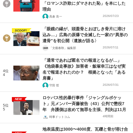
「ロマンス詐欺にダマされた恥」を本にした
理由
2026/07/23
高倉 良一
「眼鏡の縁が、頭蓋骨とおぼしき骨片に溶け
SCOOP!
込み…」広島の原爆で全滅した一家の“異形の
遺骨”を初公開〈遺族が語る〉
2026/07/11
「文藝春秋」編集部
「通常であれば匿名での報道となるが…」
《池袋暴走事故》加害者・飯塚幸三はなぜ実
4位
名で報道されたのか？ 根拠となった「ある
4
肩書」
2026/07/31
守田 哲
ロケバス性的暴行事件「ジャングルポケッ
NEW
ト」元メンバー斉藤被告（43）公判で懲役7
5位
5
年 弁護側は改めて無罪を主張、判決は11月
4時間前
時事ドットコム
地表温度は3000〜4000度、瓦礫と骨が溶け合