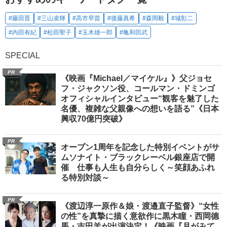
#藤田晋
#三山凌輝
#高市早苗
#後藤真希
#森岡毅
#城彰二
#内田有紀
#松田聖子
#玉木雄一郎
#亀和田武
SPECIAL
PR
《映画『Michael／マイケル』》父ジョセ
フ・ジャクソン役、コールマン・ドミンゴ
オフィシャルインタビュー“観客を魅了した
名優、複雑な父親像への想いを語る”《日本
興収70億円突破》
PR
オープン1周年を記念した特別イベントがサ
ムソナイト・ブラックレーベル銀座店で開
催 仕事も人生も自分らしく～笑顔あふれ
る特別対談～
PR
《渡辺淳一原作＆娘・渡邉直子監督》“女性
の性”を真摯に描く意欲作に黒木瞳・西岡德
馬・吉田羊が出演決定！《映画『月がみて