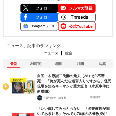
フォロー
メルマガ登録
フォロー
公式YouTube
Googleニュース
「ニュース」記事のランキング
ニュース
総合
最新
24時間
週間
月間
写真
自民・木原誠二氏妻の元夫（28）が“不審
SCOOP!
死”…「俺が死んだら迷宮入りですから」怪死
現場を知るキーマンが重大証言《木原事件に
新展開》
18時間前
「週刊文春」編集部
「いい歳してみっともない」「名誉教授が聞
いてあきれる」それでも70歳の名誉教授が