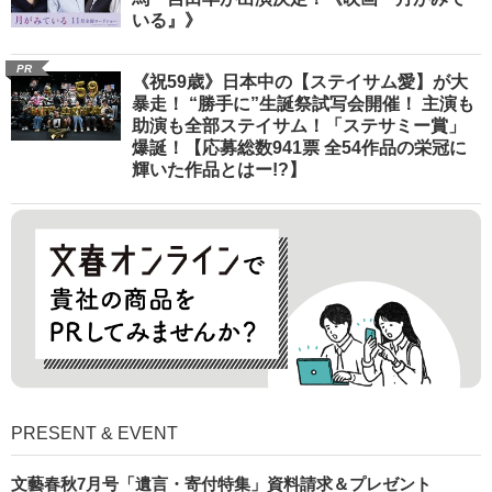
いる』》
PR
《祝59歳》日本中の【ステイサム愛】が大
暴走！ “勝手に”生誕祭試写会開催！ 主演も
助演も全部ステイサム！「ステサミー賞」
爆誕！【応募総数941票 全54作品の栄冠に
輝いた作品とはー!?】
PRESENT & EVENT
文藝春秋7月号「遺言・寄付特集」資料請求＆プレゼント