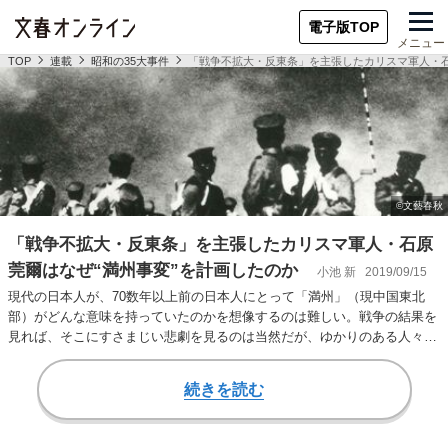
電子版TOP
メニュー
TOP
連載
昭和の35大事件
「戦争不拡大・反東条」を主張したカリスマ軍人・石
「戦争不拡大・反東条」を主張したカリスマ軍人・石原
莞爾はなぜ“満州事変”を計画したのか
小池 新
2019/09/15
現代の日本人が、70数年以上前の日本人にとって「満州」（現中国東北
部）がどんな意味を持っていたのかを想像するのは難しい。戦争の結果を
見れば、そこにすさまじい悲劇を見るのは当然だが、ゆかりのある人々に
とって満州は、い…
続きを読む