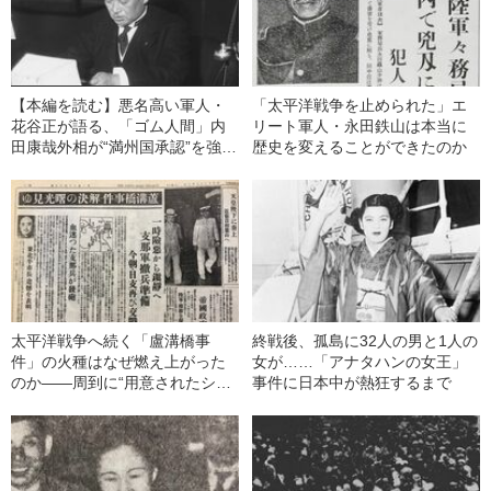
【本編を読む】悪名高い軍人・
「太平洋戦争を止められた」エ
花谷正が語る、「ゴム人間」内
リート軍人・永田鉄山は本当に
田康哉外相が“満州国承認”を強行
歴史を変えることができたのか
するまで
太平洋戦争へ続く「盧溝橋事
終戦後、孤島に32人の男と1人の
件」の火種はなぜ燃え上がった
女が……「アナタハンの女王」
のか――周到に“用意されたシナ
事件に日本中が熱狂するまで
リオ”とは