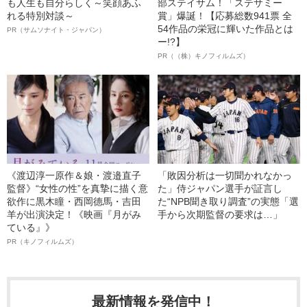
も人生も自分らしく～笑顔あふ
部ステイサム！「ステサミー
れる特別対談～
賞」爆誕！【応募総数941票 全
54作品の栄冠に輝いた作品とは
PR（サムソナイト・ジャパン）
ー!?】
PR（（株）キノフィルムズ）
《渡辺淳一原作＆娘・渡邉直子
「敗因分析は一切聞かれなかっ
監督》“女性の性”を真摯に描く意
た」侍ジャパン選手が証言し
欲作に黒木瞳・西岡德馬・吉田
た“NPB聞き取り調査”の実態「選
羊が出演決定！《映画『月がみ
手から次期監督の要求は…」
ている』》
PR（キノフィルムズ）
最新情報を発信中！