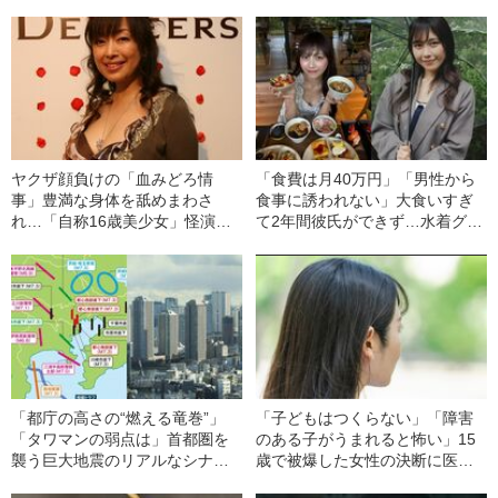
──道尾秀介（1）
解説する「首都直下地震」のメ
カニズム
ヤクザ顔負けの「血みどろ情
「食費は月40万円」「男性から
事」豊満な身体を舐めまわさ
食事に誘われない」大食いすぎ
れ…「自称16歳美少女」怪演
て2年間彼氏ができず…水着グラ
中、かたせ梨乃（69）の美しす
ビアも話題の“可愛すぎる”大食い
ぎる“熟れ方”
女子（24）が語る、驚愕の食生
活
「都庁の高さの“燃える竜巻”」
「子どもはつくらない」「障害
「タワマンの弱点は」首都圏を
のある子がうまれると怖い」15
襲う巨大地震のリアルなシナリ
歳で被爆した女性の決断に医者
オ《関東大震災から100年》
が激怒…彼女の人生を変えた“医