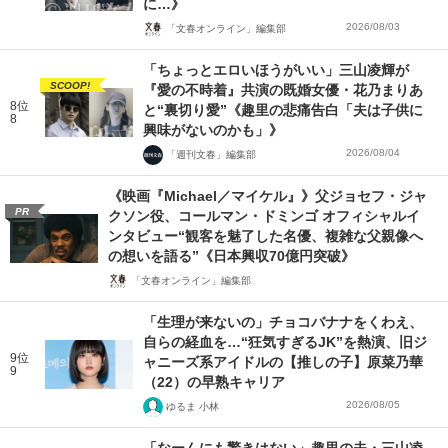
に…》
2026/08/03
「文春オンライン」編集部
「ちょっとエロいほうがいい」三山凌輝が
SCOOP!
『愛の不時着』共演の既婚女優・花乃まりあ
8位
と“裏切り愛”《趣里の悲痛告白「夫は子供に
8
興味がないのかも」》
2026/08/04
「週刊文春」編集部
《映画『Michael／マイケル』》父ジョセフ・ジャ
PR
クソン役、コールマン・ドミンゴ オフィシャルイ
ンタビュー“観客を魅了した名優、複雑な父親像へ
の想いを語る”《日本興収70億円突破》
「文春オンライン」編集部
「生理が来ないの」チョコバナナをくわえ、
自らの経血を…“狂気すぎるJK”を熱演、旧ジ
9位
ャニーズ系アイドルの【推しの子】原菜乃華
9
（22）の早熟キャリア
2026/08/05
ゆるま 小林