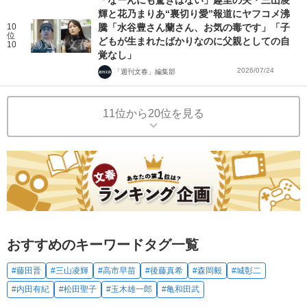
「なーんにも驚きはない」趣里の夫・三山凌
輝と花乃まりあ“裏切り愛”報道にヤフコメ沸
10
騰「水谷豊さん蘭さん、お気の毒です」「子
位
どもが生まれたばかりなのに父親としての自
10
覚なし」
2026/07/24
「週刊文春」編集部
11位から20位を見る
おすすめのキーワードタグ一覧
#藤田晋
#三山凌輝
#高市早苗
#後藤真希
#森岡毅
#城彰二
#内田有紀
#松田聖子
#玉木雄一郎
#亀和田武