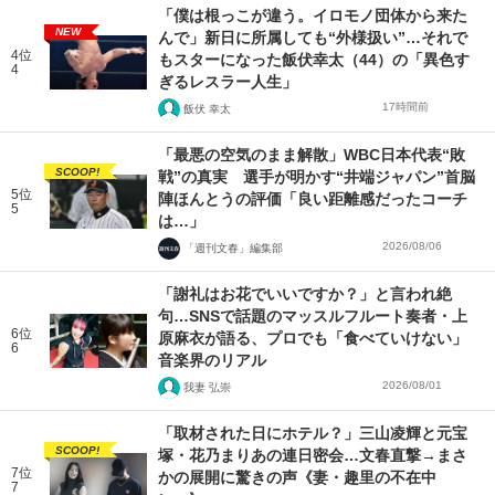
「僕は根っこが違う。イロモノ団体から来た
NEW
んで」新日に所属しても“外様扱い”…それで
4位
もスターになった飯伏幸太（44）の「異色す
4
ぎるレスラー人生」
17時間前
飯伏 幸太
「最悪の空気のまま解散」WBC日本代表“敗
SCOOP!
戦”の真実 選手が明かす“井端ジャパン”首脳
5位
陣ほんとうの評価「良い距離感だったコーチ
5
は…」
2026/08/06
「週刊文春」編集部
「謝礼はお花でいいですか？」と言われ絶
句…SNSで話題のマッスルフルート奏者・上
6位
原麻衣が語る、プロでも「食べていけない」
6
音楽界のリアル
2026/08/01
我妻 弘崇
「取材された日にホテル？」三山凌輝と元宝
SCOOP!
塚・花乃まりあの連日密会…文春直撃→まさ
7位
かの展開に驚きの声《妻・趣里の不在中
7