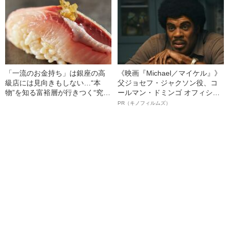
者からの衝撃的な一言”
「一流のお金持ち」は銀座の高
《映画『Michael／マイケル』》
級店には見向きもしない…“本
父ジョセフ・ジャクソン役、コ
物”を知る富裕層が行きつく“究極
ールマン・ドミンゴ オフィシャ
のスシ”の正体
ルインタビュー“観客を魅了した
PR（キノフィルムズ）
名優、複雑な父親像への想いを
語る”《日本興収70億円突破》