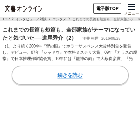
電子版TOP
メニュー
TOP
インタビュー／対談
エンタメ
これまでの長篇も短篇も、全部家族がテーマ
これまでの長篇も短篇も、全部家族がテーマになってい
たと気づいた──道尾秀介（2）
瀧井 朝世
2016/08/28
（1）より続く2004年『背の眼』でホラーサスペンス大賞特別賞を受賞
し、デビュー。07年『シャドウ』で本格ミステリ大賞、09年『カラスの親
指』で日本推理作家協会賞、10年には『龍神の雨』で大藪春彦賞、『光媒
の花』で山…
続きを読む