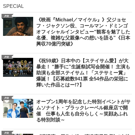
SPECIAL
PR
《映画『Michael／マイケル』》父ジョセ
フ・ジャクソン役、コールマン・ドミンゴ
オフィシャルインタビュー“観客を魅了した
名優、複雑な父親像への想いを語る”《日本
興収70億円突破》
PR
《祝59歳》日本中の【ステイサム愛】が大
暴走！ “勝手に”生誕祭試写会開催！ 主演も
助演も全部ステイサム！「ステサミー賞」
爆誕！【応募総数941票 全54作品の栄冠に
輝いた作品とはー!?】
PR
オープン1周年を記念した特別イベントがサ
ムソナイト・ブラックレーベル銀座店で開
催 仕事も人生も自分らしく～笑顔あふれ
る特別対談～
PR