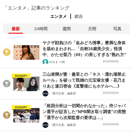
「エンタメ」記事のランキング
エンタメ
総合
最新
24時間
週間
月間
写真
ヤクザ顔負けの「血みどろ情事」豊満な身体
を舐めまわされ…「自称16歳美少女」怪演
中、かたせ梨乃（69）の美しすぎる“熟れ方”
2026/08/06
ゆるま 小林
三山凌輝が妻・趣里との「キス・濡れ場禁止
SCOOP!
ルール」を破って既婚の元宝塚女優・花乃ま
りあと連日密会《直撃後にもホテルへ…》
2026/08/04
「週刊文春」編集部
「敗因分析は一切聞かれなかった」侍ジャパ
SCOOP!
ン選手が証言した“NPB聞き取り調査”の実態
「選手から次期監督の要求は…」
2026/08/06
「週刊文春」編集部