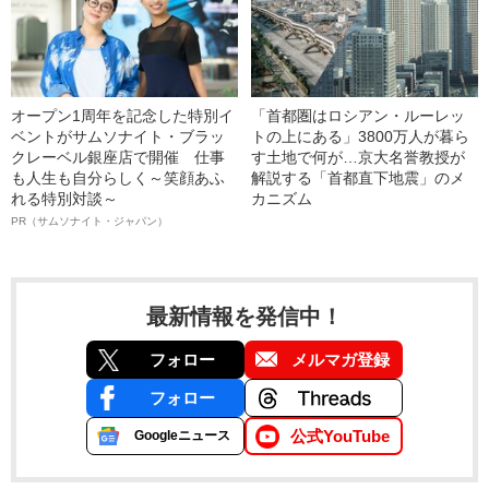
オープン1周年を記念した特別イ
「首都圏はロシアン・ルーレッ
ベントがサムソナイト・ブラッ
トの上にある」3800万人が暮ら
クレーベル銀座店で開催 仕事
す土地で何が…京大名誉教授が
も人生も自分らしく～笑顔あふ
解説する「首都直下地震」のメ
れる特別対談～
カニズム
PR（サムソナイト・ジャパン）
最新情報を発信中！
フォロー
メルマガ登録
フォロー
公式YouTube
Googleニュース