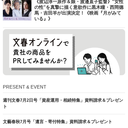
《渡辺淳一原作＆娘・渡邉直子監督》“女性
の性”を真摯に描く意欲作に黒木瞳・西岡德
馬・吉田羊が出演決定！《映画『月がみて
いる』》
PRESENT & EVENT
週刊文春7月2日号「資産運用・相続特集」資料請求＆プレゼン
ト
文藝春秋7月号「遺言・寄付特集」資料請求＆プレゼント