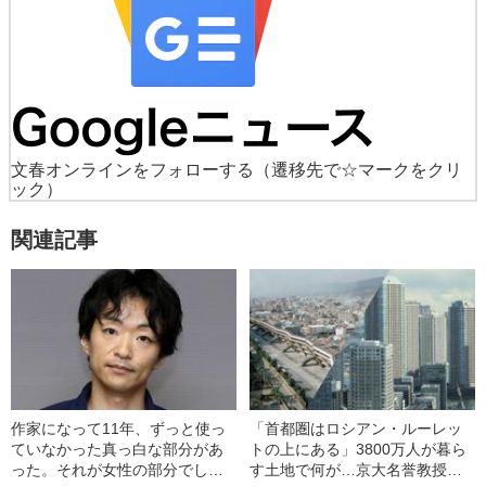
文春オンラインをフォローする
（遷移先で☆マークをクリ
ック）
関連記事
作家になって11年、ずっと使っ
「首都圏はロシアン・ルーレッ
ていなかった真っ白な部分があ
トの上にある」3800万人が暮ら
った。それが女性の部分でした
す土地で何が…京大名誉教授が