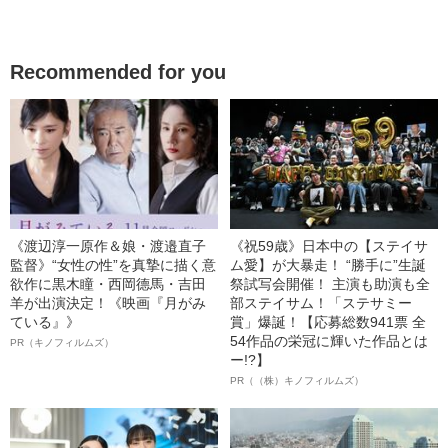
Recommended for you
《渡辺淳一原作＆娘・渡邉直子
《祝59歳》日本中の【ステイサ
監督》“女性の性”を真摯に描く意
ム愛】が大暴走！ “勝手に”生誕
欲作に黒木瞳・西岡德馬・吉田
祭試写会開催！ 主演も助演も全
羊が出演決定！《映画『月がみ
部ステイサム！「ステサミー
ている』》
賞」爆誕！【応募総数941票 全
54作品の栄冠に輝いた作品とは
PR（キノフィルムズ）
ー!?】
PR（（株）キノフィルムズ）