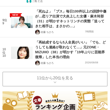
二瓶 仁志
「死ねよ」「ブス」毎日100件以上の誹謗中傷
NEW
が…恋リア出演で大炎上した女優・麻木玲那
9位
（31）が明かすネットリンチの実態「送って
9
きた相手は、まさかの…」
7時間前
佐藤 ちひろ
「再結成するなら5人全員がいい」「でも、ど
うしても連絡が取れなくて…」元ZONE・
10
MIZUHO（38）が明かす「19年ぶりに芸能界
位
10
復帰」した本当の理由
2026/08/08
佐藤 ちひろ
11位から20位を見る