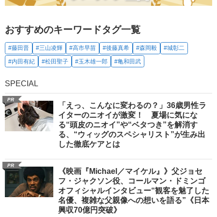
おすすめのキーワードタグ一覧
#藤田晋
#三山凌輝
#高市早苗
#後藤真希
#森岡毅
#城彰二
#内田有紀
#松田聖子
#玉木雄一郎
#亀和田武
SPECIAL
PR
「えっ、こんなに変わるの？」36歳男性ラ
イターのニオイが激変！ 夏場に気にな
る“頭皮のニオイ”や“ベタつき”を解消す
る、“ウィッグのスペシャリスト”が生み出
した徹底ケアとは
PR
《映画『Michael／マイケル』》父ジョセ
フ・ジャクソン役、コールマン・ドミンゴ
オフィシャルインタビュー“観客を魅了した
名優、複雑な父親像への想いを語る”《日本
興収70億円突破》