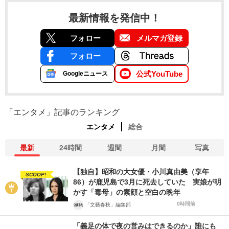
最新情報を発信中！
フォロー
メルマガ登録
フォロー
公式YouTube
Googleニュース
「エンタメ」記事のランキング
エンタメ
総合
最新
24時間
週間
月間
写真
【独自】昭和の大女優・小川真由美（享年
SCOOP!
86）が鹿児島で3月に死去していた 実娘が明
かす「毒母」の素顔と空白の晩年
9時間前
「文藝春秋」編集部
「義足の体で夜の営みはできるのか」誰にも