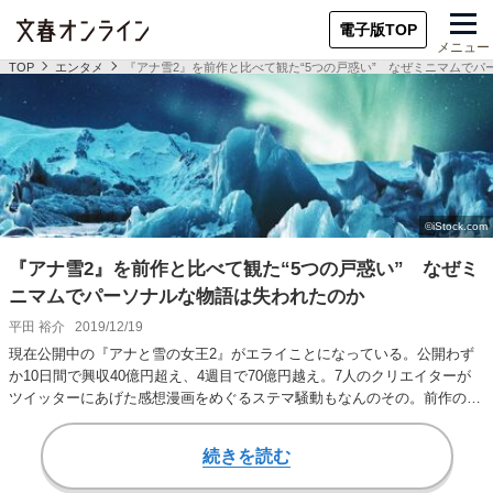
電子版TOP
メニュー
TOP
エンタメ
『アナ雪2』を前作と比べて観た“5つの戸惑い” なぜミニマムで
『アナ雪2』を前作と比べて観た“5つの戸惑い” なぜミ
ニマムでパーソナルな物語は失われたのか
平田 裕介
2019/12/19
現在公開中の『アナと雪の女王2』がエライことになっている。公開わず
か10日間で興収40億円超え、4週目で70億円越え。7人のクリエイターが
ツイッターにあげた感想漫画をめぐるステマ騒動もなんのその。前作の興
収255億…
続きを読む