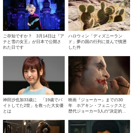
ご存知ですか？ 3月14日は『ア
ハロウィン「ディズニーラン
ナと雪の女王』が日本で公開さ
ド」夢の国の行列に並んで憤懣
れた日です
した件
神田沙也加33歳に 「19歳でバ
映画『ジョーカー』までの30
イトしてた2世」を救った大女優
年 ホアキン・フェニックスと
とは
歴代ジョーカー3人の“決定的な
違い”