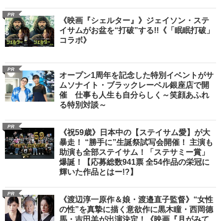
PR
《映画『シェルター』》ジェイソン・ステ
イサムがお盆を“打破”する!!《「眠眠打破」
コラボ》
PR
オープン1周年を記念した特別イベントがサ
ムソナイト・ブラックレーベル銀座店で開
催 仕事も人生も自分らしく～笑顔あふれ
る特別対談～
PR
《祝59歳》日本中の【ステイサム愛】が大
暴走！ “勝手に”生誕祭試写会開催！ 主演も
助演も全部ステイサム！「ステサミー賞」
爆誕！【応募総数941票 全54作品の栄冠に
輝いた作品とはー!?】
PR
《渡辺淳一原作＆娘・渡邉直子監督》“女性
の性”を真摯に描く意欲作に黒木瞳・西岡德
馬・吉田羊が出演決定！《映画『月がみて