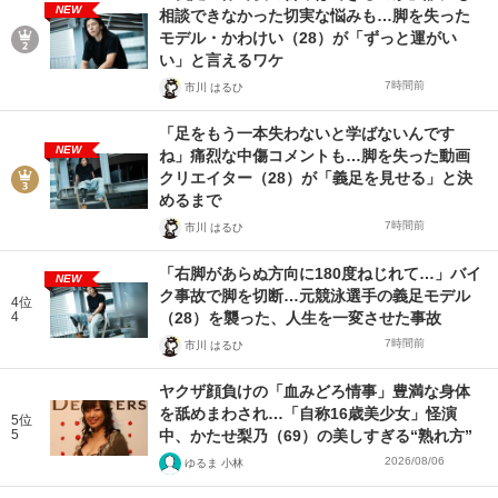
NEW
相談できなかった切実な悩みも…脚を失った
モデル・かわけい（28）が「ずっと運がい
い」と言えるワケ
7時間前
市川 はるひ
「足をもう一本失わないと学ばないんです
NEW
ね」痛烈な中傷コメントも…脚を失った動画
クリエイター（28）が「義足を見せる」と決
めるまで
7時間前
市川 はるひ
「右脚があらぬ方向に180度ねじれて…」バイ
NEW
ク事故で脚を切断…元競泳選手の義足モデル
4位
4
（28）を襲った、人生を一変させた事故
7時間前
市川 はるひ
ヤクザ顔負けの「血みどろ情事」豊満な身体
を舐めまわされ…「自称16歳美少女」怪演
5位
5
中、かたせ梨乃（69）の美しすぎる“熟れ方”
2026/08/06
ゆるま 小林