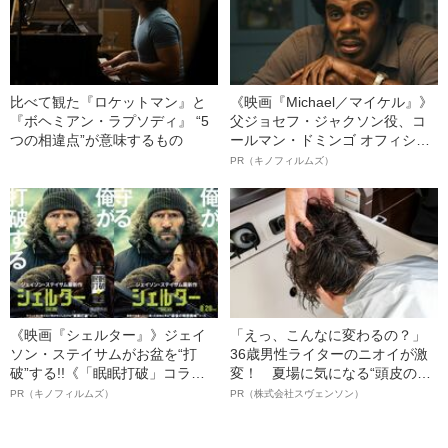
比べて観た『ロケットマン』と
《映画『Michael／マイケル』》
『ボヘミアン・ラプソディ』 “5
父ジョセフ・ジャクソン役、コ
つの相違点”が意味するもの
ールマン・ドミンゴ オフィシャ
ルインタビュー“観客を魅了した
PR（キノフィルムズ）
名優、複雑な父親像への想いを
語る”《日本興収70億円突破》
《映画『シェルター』》ジェイ
「えっ、こんなに変わるの？」
ソン・ステイサムがお盆を“打
36歳男性ライターのニオイが激
破”する!!《「眠眠打破」コラ
変！ 夏場に気になる“頭皮のニ
ボ》
オイ”や“ベタつき”を解消す
PR（キノフィルムズ）
PR（株式会社スヴェンソン）
る、“ウィッグのスペシャリス
ト”が生み出した徹底ケアとは