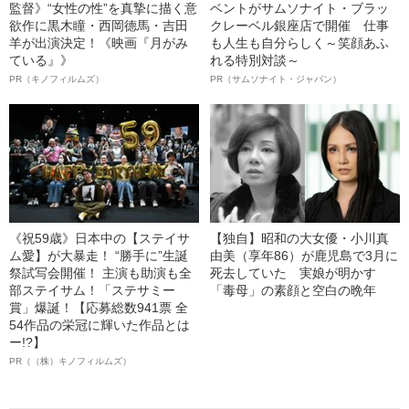
監督》“女性の性”を真摯に描く意
ベントがサムソナイト・ブラッ
欲作に黒木瞳・西岡德馬・吉田
クレーベル銀座店で開催 仕事
羊が出演決定！《映画『月がみ
も人生も自分らしく～笑顔あふ
ている』》
れる特別対談～
PR（キノフィルムズ）
PR（サムソナイト・ジャパン）
《祝59歳》日本中の【ステイサ
【独自】昭和の大女優・小川真
ム愛】が大暴走！ “勝手に”生誕
由美（享年86）が鹿児島で3月に
祭試写会開催！ 主演も助演も全
死去していた 実娘が明かす
部ステイサム！「ステサミー
「毒母」の素顔と空白の晩年
賞」爆誕！【応募総数941票 全
54作品の栄冠に輝いた作品とは
ー!?】
PR（（株）キノフィルムズ）