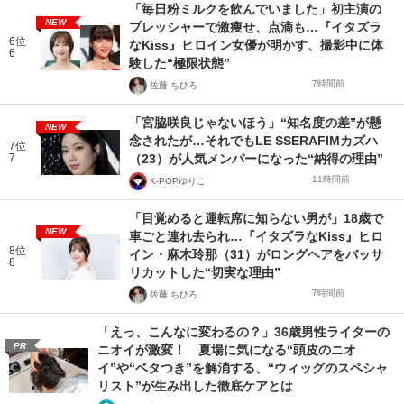
「毎日粉ミルクを飲んでいました」初主演の
NEW
プレッシャーで激痩せ、点滴も…『イタズラ
6位
なKiss』ヒロイン女優が明かす、撮影中に体
6
験した“極限状態”
7時間前
佐藤 ちひろ
「宮脇咲良じゃないほう」“知名度の差”が懸
NEW
念されたが…それでもLE SSERAFIMカズハ
7位
7
（23）が人気メンバーになった“納得の理由”
11時間前
K-POPゆりこ
「目覚めると運転席に知らない男が」18歳で
NEW
車ごと連れ去られ…『イタズラなKiss』ヒロ
8位
イン・麻木玲那（31）がロングヘアをバッサ
8
リカットした“切実な理由”
7時間前
佐藤 ちひろ
「えっ、こんなに変わるの？」36歳男性ライターの
PR
ニオイが激変！ 夏場に気になる“頭皮のニオ
イ”や“ベタつき”を解消する、“ウィッグのスペシャ
リスト”が生み出した徹底ケアとは