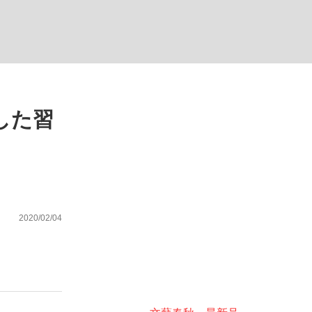
ない資産運用のすべて
した習
が悲しい」『北の国から』倉本聰氏（91...
2020/02/04