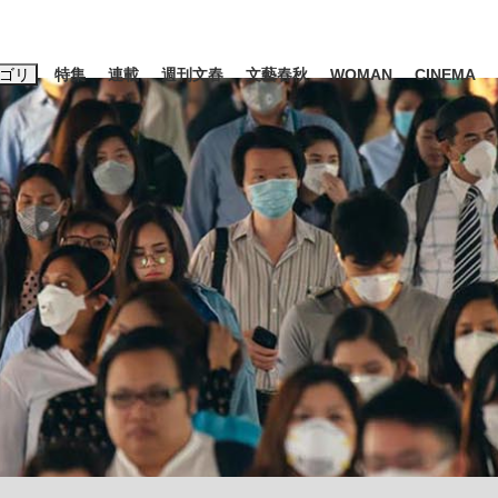
ゴリ
特集
連載
週刊文春
文藝春秋
WOMAN
CINEMA
キーワード入力
ス
エンタメ
ライフ
ビジネス
ーワードタグ一覧
山凌輝
#高市早苗
#後藤真希
#森岡毅
#内田有紀
#松田聖
観る将棋、読
#亀和田武
#池上彰
て明かした日本代表監督に...
「最悪の空気のまま解散」W