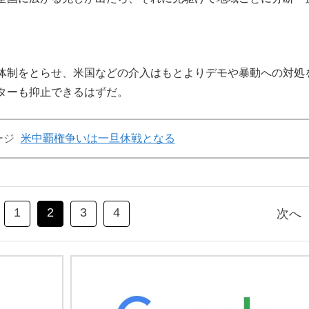
体制をとらせ、米国などの介入はもとよりデモや暴動への対処
ターも抑止できるはずだ。
ージ
米中覇権争いは一旦休戦となる
1
2
3
4
次へ