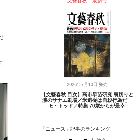
文藝春秋 最新号
、
だ
に
2026年7月10日 発売
【文藝春秋 目次】高市早苗研究 裏切りと
涙のサナエ劇場／米追従は自殺行為だ
E・トッド／特集 70歳からが最幸
「ニュース」記事のランキング