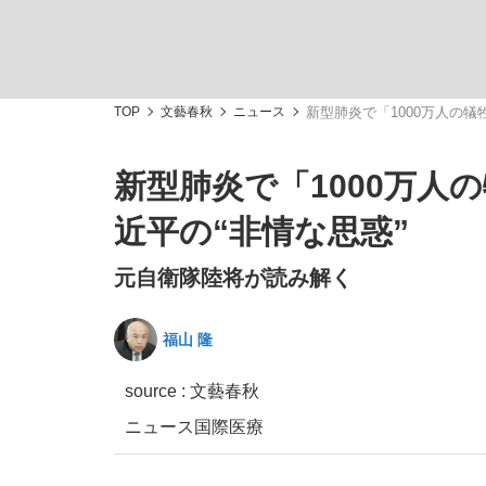
TOP
文藝春秋
ニュース
新型肺炎で「1000万人の犠
新型肺炎で「1000万人
「敗因分析は一切聞かれなかった」侍ジャパン選
キングの誕生を、目撃せよ。
近平の“非情な思惑”
元自衛隊陸将が読み解く
福山 隆
the Style
source :
文藝春秋
ニュース
国際
医療
「目標達成できなかったからと言って…」サッ