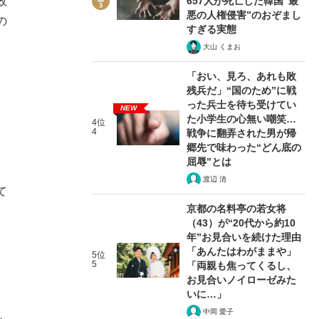
政
657人が死亡した韓国“最
悪の人権侵害”のおぞまし
の
すぎる実態
大山 くまお
「おい、見ろ、あれも敗
残兵だ」“国のため”に戦
った兵士を待ち受けてい
NEW
た小学生の心無い嘲笑…
4位
4
戦争に翻弄された男が帰
郷先で味わった“どん底の
屈辱”とは
渡辺 清
て
京都の名料亭の若女将
（43）が“20代から約10
年”お見合いを続けた理由
「あんたはわがままや」
5位
5
「両親も焦ってくるし、
お見合いノイローゼみた
いに…」
中岡 愛子