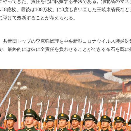
にやってきた、責任を他に転嫁する手法である。湖北省のマス
ら18億枚、最後は108万枚」に3度も言い直した王暁東省長など
に挙げて処断することが考えられる。
、共青団トップの李克強総理を中央新型コロナウイルス肺炎対
で、最終的には彼に全責任を負わせることができる布石を既に