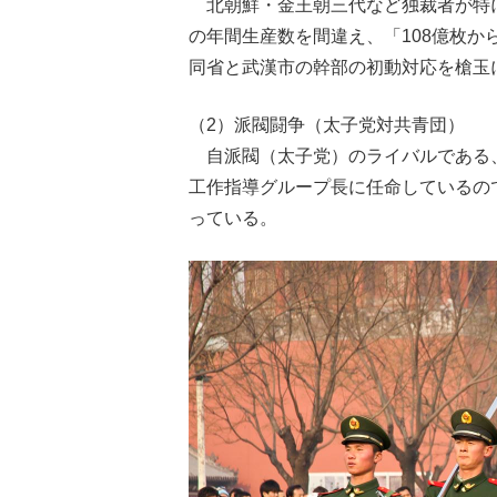
北朝鮮・金王朝三代など独裁者が特
の年間生産数を間違え、「108億枚か
同省と武漢市の幹部の初動対応を槍玉
（2）派閥闘争（太子党対共青団）
自派閥（太子党）のライバルである
工作指導グループ長に任命しているの
っている。