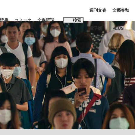
週刊文春
文藝春秋
読書
コミック
文春野球
検索
電子版
PLUS
インタビュー
読書
子
む将棋
BC日本代表“敗戦”の真実 選手が明かす...