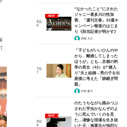
ク
“なかったこと”にされた
、
ジャニー喜多川の性加
NEW
害、「週刊文春」33週キ
6位
6
ャンペーン報道のはじま
り《担当記者が明かす》
髙橋 大介
策
打
「子どもがいいひんのや
から、離婚してしまった
ほうが」とも…京都の料
亭の長女（43）が“婿入
7位
7
り”夫と結婚→男の子を出
産後に考えた「跡継ぎ問
題」
中岡 愛子
のたうちながら踏みつぶ
された芋虫かなんぞのよ
うに死んでいくのを見
NEW
た…凄惨な現場を生き抜
8位
8
いた元・海軍兵が強烈な