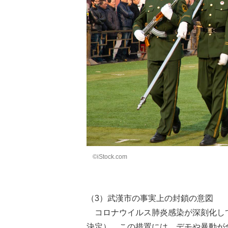
©iStock.com
（3）武漢市の事実上の封鎖の意図
コロナウイルス肺炎感染が深刻化し
決定）。この措置には、デモや暴動が