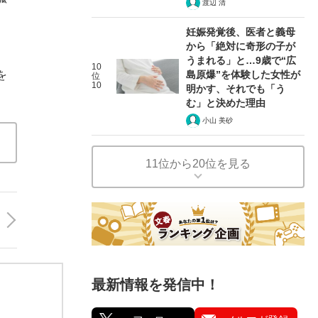
渡辺 清
妊娠発覚後、医者と義母
から「絶対に奇形の子が
うまれる」と…9歳で“広
10
を
島原爆”を体験した女性が
位
10
明かす、それでも「う
む」と決めた理由
小山 美砂
11位から20位を見る
最新情報を発信中！