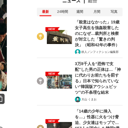
ニュース
総合
最新
24時間
週間
月間
写真
「殺意はなかった」19歳
女子高生を強姦殺害した
NEW
のになぜ…裁判所と検察
が対立した「驚きの判
決」（昭和42年の事件）
鉄人ノンフィクション編集部
3万8千人を“恐怖で支
配”した男の正体は…「神
NEW
に代わりお前たちを罰す
る」日本で知られていな
い“韓国版アウシュビッ
ツ”の不条理な結末
大山 くまお
「14歳の少年に挿入
を…」性器に火をつけ脅
。
NEW
迫、少女達はモップで…