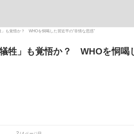
いまさら聞け
牲」も覚悟か？ WHOを恫喝した習近平の“非情な思惑”
の犠牲」も覚悟か？ WHOを恫喝
手が証言した“NPB聞...
「クマが悪者扱いされているの
もっと見る
カー日本代表・森保一監督...
2
/4
ページ目