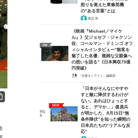
怒りを覚えた東條英機
の“ある言葉”とは
渡辺 清
《映画『Michael／マイケ
ル』》父ジョセフ・ジャクソン
役、コールマン・ドミンゴ オフ
PR
ィシャルインタビュー“観客を
魅了した名優、複雑な父親像へ
の想いを語る”《日本興収70億
円突破》
「文春オンライン」編集部
「日本がそんなにやすや
すと敵に降伏するわけが
ない。あれはひょっとす
NEW
ると、デマか…」復員兵
9位
が明かした、8月15日“無
9
条件降伏”を知った瞬間の
日本兵たちの“リアルな反
市
応”
孤