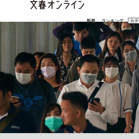
新着
ランキング
カテ
スクープ
ニュー
おすすめのキ
#藤田晋
#三
#玉木雄一郎
「90%は失敗する。でも…」本田圭佑が初め
終戦から81年